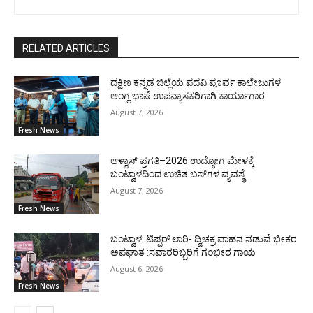
RELATED ARTICLES
ದಕ್ಷಿಣ ಕನ್ನಡ ಜಿಲ್ಲೆಯ ಪದವಿ ಪೂರ್ವ ಕಾಲೇಜುಗಳ
ಆಂಗ್ಲ ಭಾಷೆ ಉಪನ್ಯಾಸಕರಿಗಾಗಿ ಕಾರ್ಯಾಗಾರ
August 7, 2026
Fresh News
ಆಳ್ವಾಸ್ ಪ್ರಗತಿ–2026 ಉದ್ಯೋಗ ಮೇಳಕ್ಕೆ
ಬಂಟ್ವಾಳದಿಂದ ಉಚಿತ ಬಸ್‌ಗಳ ವ್ಯವಸ್ಥೆ
August 7, 2026
Fresh News
ಬಂಟ್ವಾಳ: ಟಿಪ್ಪರ್ ಲಾರಿ- ದ್ವಿಚಕ್ರ ವಾಹನ ನಡುವೆ ಭೀಕರ
ಅಪಘಾತ :ಸವಾರರಿಬ್ಬರಿಗೆ ಗಂಭೀರ ಗಾಯ
August 6, 2026
Fresh News