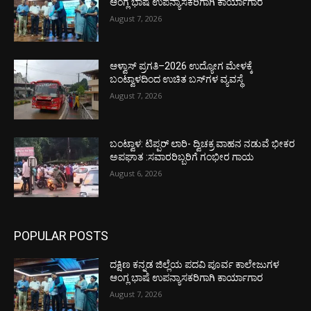
ಆಂಗ್ಲ ಭಾಷೆ ಉಪನ್ಯಾಸಕರಿಗಾಗಿ ಕಾರ್ಯಾಗಾರ
August 7, 2026
ಆಳ್ವಾಸ್ ಪ್ರಗತಿ–2026 ಉದ್ಯೋಗ ಮೇಳಕ್ಕೆ
ಬಂಟ್ವಾಳದಿಂದ ಉಚಿತ ಬಸ್‌ಗಳ ವ್ಯವಸ್ಥೆ
August 7, 2026
ಬಂಟ್ವಾಳ: ಟಿಪ್ಪರ್ ಲಾರಿ- ದ್ವಿಚಕ್ರ ವಾಹನ ನಡುವೆ ಭೀಕರ
ಅಪಘಾತ :ಸವಾರರಿಬ್ಬರಿಗೆ ಗಂಭೀರ ಗಾಯ
August 6, 2026
POPULAR POSTS
ದಕ್ಷಿಣ ಕನ್ನಡ ಜಿಲ್ಲೆಯ ಪದವಿ ಪೂರ್ವ ಕಾಲೇಜುಗಳ
ಆಂಗ್ಲ ಭಾಷೆ ಉಪನ್ಯಾಸಕರಿಗಾಗಿ ಕಾರ್ಯಾಗಾರ
August 7, 2026