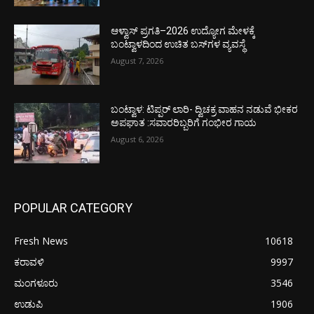
ಆಳ್ವಾಸ್ ಪ್ರಗತಿ–2026 ಉದ್ಯೋಗ ಮೇಳಕ್ಕೆ
ಬಂಟ್ವಾಳದಿಂದ ಉಚಿತ ಬಸ್‌ಗಳ ವ್ಯವಸ್ಥೆ
August 7, 2026
ಬಂಟ್ವಾಳ: ಟಿಪ್ಪರ್ ಲಾರಿ- ದ್ವಿಚಕ್ರ ವಾಹನ ನಡುವೆ ಭೀಕರ
ಅಪಘಾತ :ಸವಾರರಿಬ್ಬರಿಗೆ ಗಂಭೀರ ಗಾಯ
August 6, 2026
POPULAR CATEGORY
Fresh News
10618
ಕರಾವಳಿ
9997
ಮಂಗಳೂರು
3546
ಉಡುಪಿ
1906