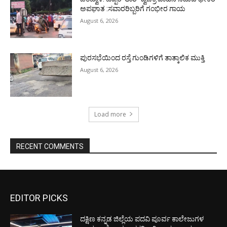
ಅಪಘಾತ :ಸವಾರರಿಬ್ಬರಿಗೆ ಗಂಭೀರ ಗಾಯ
August 6, 2026
ಪುರಸಭೆಯಿಂದ ರಸ್ತೆ ಗುಂಡಿಗಳಿಗೆ ತಾತ್ಕಾಲಿಕ ಮುಕ್ತಿ
August 6, 2026
Load more
RECENT COMMENTS
EDITOR PICKS
ದಕ್ಷಿಣ ಕನ್ನಡ ಜಿಲ್ಲೆಯ ಪದವಿ ಪೂರ್ವ ಕಾಲೇಜುಗಳ