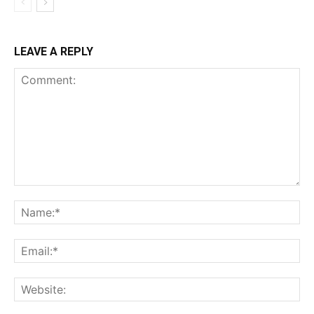
LEAVE A REPLY
Comment:
Na
Ema
Web