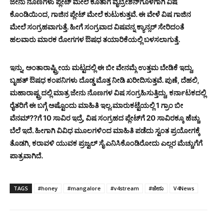
ಜೇನು ನೊಣಗಳು ಪ್ಲೇಟ್ ಮೇಲೆ ಕೂತಾಗ ವೈಬ್ರೇಶನ್‍ಗೊಳಗಾಗಿ ವಿಷ
ಕೊಂಡಿಯಿಂದ, ಗಾಜಿನ ಪ್ಲೇಟ್ ಮೇಲೆ ಕುಟುಕುತ್ತವೆ. ಈ ವೇಳೆ ವಿಷ ಗಾಜಿನ
ಮೇಲೆ ಸಂಗ್ರಹವಾಗುತ್ತೆ. ಹೀಗೆ ಸಂಗ್ರವಾದ ವಿಷವನ್ನ ಕ್ಯಾನ್ಸರ್ ಸೇರಿದಂತೆ
ಹಲವಾರು ಮಾರಕ ರೋಗಗಳ ಔಷಧ ತಯಾರಿಕೆಯಲ್ಲಿ ಬಳಸಲಾಗುತ್ತೆ.
ಇನ್ನು, ಅಂತಾರಾಷ್ಟ್ರೀಯ ಮಟ್ಟದಲ್ಲಿ ಈ ಬೀ ವೇನಮ್ಗೆ ಉತ್ತಮ ಬೇಡಿಕೆ ಇದ್ದು,
ಬೃಹತ್ ಔಷಧ ಕಂಪನಿಗಳು ದೊಡ್ಡ ಮೊತ್ತ ನೀಡಿ ಖರೀದಿಸುತ್ತವೆ. ಪುಣೆ, ದೆಹಲಿ,
ಮಹಾರಾಷ್ಟ್ರದಲ್ಲಿ ಮಾತ್ರ ಜೇನು ನೊಣಗಳ ವಿಷ ಸಂಗ್ರಹಿಸುತ್ತಿದ್ದು, ಕರ್ನಾಟಕದಲ್ಲಿ
ರೈತರಿಗೆ ಈ ಬಗ್ಗೆ ಅಷ್ಟೊಂದು ಮಾಹಿತಿ ಇಲ್ಲ.ಮಾರುಕಟ್ಟೆಯಲ್ಲಿ 1 ಗ್ರಾಂ ಬೀ
ವೆನಮ್??ಗೆ 10 ಸಾವಿರ ಇದ್ರೆ, ವಿಷ ಸಂಗ್ರಹದ ಪ್ಲೇಟ್‍ಗೆ 20 ಸಾವಿರಕ್ಕೂ ಹೆಚ್ಚು
ಬೆಲೆ ಇದೆ. ಹೀಗಾಗಿ ವಿವಿಧ ಮೂಲಗಳಿಂದ ಮಾಹಿತಿ ಪಡೆದು ಸ್ವಂತ ಪ್ರಯೋಗಕ್ಕೆ
ತೊಡಗಿ, ಕರಾವಳಿ ಯುವಕ ಪ್ರಜ್ವಲ್ ಸೈ ಎನಿಸಿಕೊಂಡಿರೋದು ಎಲ್ಲರ ಮೆಚ್ಚುಗೆಗೆ
ಪಾತ್ರವಾಗಿದೆ.
TAGS
#honey
#mangalore
#v4stream
#ಜೇನು
V4News