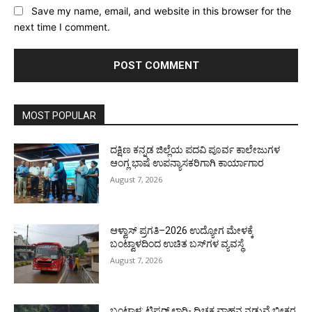
Save my name, email, and website in this browser for the
next time I comment.
MOST POPULAR
ದಕ್ಷಿಣ ಕನ್ನಡ ಜಿಲ್ಲೆಯ ಪದವಿ ಪೂರ್ವ ಕಾಲೇಜುಗಳ
ಆಂಗ್ಲ ಭಾಷೆ ಉಪನ್ಯಾಸಕರಿಗಾಗಿ ಕಾರ್ಯಾಗಾರ
August 7, 2026
ಆಳ್ವಾಸ್ ಪ್ರಗತಿ–2026 ಉದ್ಯೋಗ ಮೇಳಕ್ಕೆ
ಬಂಟ್ವಾಳದಿಂದ ಉಚಿತ ಬಸ್‌ಗಳ ವ್ಯವಸ್ಥೆ
August 7, 2026
ಬಂಟ್ವಾಳ: ಟಿಪ್ಪರ್ ಲಾರಿ- ದ್ವಿಚಕ್ರ ವಾಹನ ನಡುವೆ ಭೀಕರ