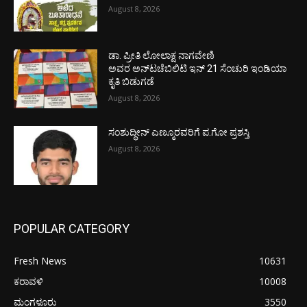
August 8, 2026
ಡಾ. ಪ್ರೀತಿ ಲೋಲಾಕ್ಷ ನಾಗವೇಣಿ
ಅವರ ಅನ್‌ಟಚೆಬಿಲಿಟಿ ಇನ್ 21 ಸೆಂಚುರಿ ಇಂಡಿಯಾ
ಕೃತಿ ಬಿಡುಗಡೆ
August 8, 2026
ಸಂಶುದ್ಧೀನ್ ಎಣ್ಮೂರವರಿಗೆ ಪ.ಗೋ ಪ್ರಶಸ್ತಿ
August 8, 2026
POPULAR CATEGORY
Fresh News
10631
ಕರಾವಳಿ
10008
ಮಂಗಳೂರು
3550