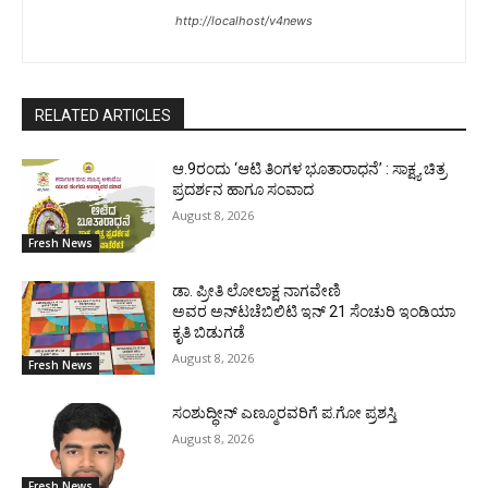
http://localhost/v4news
RELATED ARTICLES
ಆ.9ರಂದು ‘ಆಟಿ ತಿಂಗಳ ಭೂತಾರಾಧನೆ’ : ಸಾಕ್ಷ್ಯ ಚಿತ್ರ
ಪ್ರದರ್ಶನ ಹಾಗೂ ಸಂವಾದ
August 8, 2026
Fresh News
ಡಾ. ಪ್ರೀತಿ ಲೋಲಾಕ್ಷ ನಾಗವೇಣಿ
ಅವರ ಅನ್‌ಟಚೆಬಿಲಿಟಿ ಇನ್ 21 ಸೆಂಚುರಿ ಇಂಡಿಯಾ
ಕೃತಿ ಬಿಡುಗಡೆ
August 8, 2026
Fresh News
ಸಂಶುದ್ಧೀನ್ ಎಣ್ಮೂರವರಿಗೆ ಪ.ಗೋ ಪ್ರಶಸ್ತಿ
August 8, 2026
Fresh News