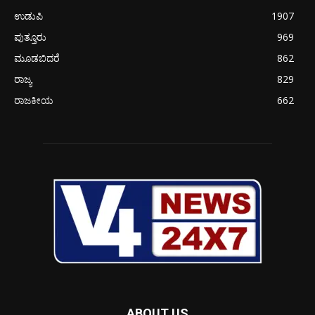
ಉಡುಪಿ
1907
ಪುತ್ತೂರು
969
ಮೂಡಬಿದರೆ
862
ರಾಜ್ಯ
829
ರಾಜಕೀಯ
662
ABOUT US