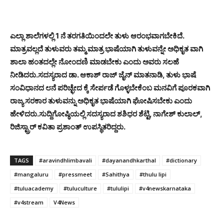
ಎಲ್ಲಾ ಶಾಲೆಗಳಲ್ಲಿ 1 ನೆ ತರಗತಿಯಿಂದಲೇ ತುಳು ಆರಂಭವಾಗಬೇಕಿದೆ.
ಮಾತ್ರವಲ್ಲದೆ ತುಳುವರು ತಮ್ಮ ಮಾತ್ರ ಭಾಷೆಯಾಗಿ ತುಳುವನ್ನೇ ಅಧಿಕೃತ ವಾಗಿ
ಶಾಲಾ ಹಂತದಲ್ಲೇ ನೋಂದಣಿ ಮಾಡಬೇಕು ಎಂದು ಅವರು ಸಲಹೆ
ನೀಡಿದರು.
ಸದಸ್ಯರಾದ ಡಾ. ಆಕಾಶ್ ರಾಜ್ ಜೈನ್ ಮಾತನಾಡಿ, ತುಳು ಭಾಷೆ
ಸಂವಿಧಾನದ ೮ನೆ ಪರಿಚ್ಛೇದ ಕ್ಕೆ ಸೇರ್ಪಡೆ ಗೊಳ್ಳಬೇಕೆಂಬ ಮನವಿಗೆ ಪೂರಕವಾಗಿ
ರಾಜ್ಯ ಸರಕಾರ ತುಳುವನ್ನು ಅಧಿಕೃತ ಭಾಷೆಯಾಗಿ ಘೋಷಿಸಬೇಕು ಎಂದು
ಹೇಳಿದರು.
ಸುದ್ದಿಗೋಷ್ಠಿಯಲ್ಲಿ ಸದಸ್ಯರಾದ ಶಶಿಧರ ಶೆಟ್ಟಿ, ನಾಗೇಶ್ ಕುಲಾಲ್,
ರಿಜಿಸ್ಟ್ರಾರ್ ಕವಿತಾ ಪ್ರಶಾಂತ್ ಉಪಸ್ಥಿತರಿದ್ದರು.
TAGS
#aravindhlimbavali
#dayanandhkarthal
#dictionary
#mangaluru
#pressmeet
#Sahithya
#thulu lipi
#tuluacademy
#tuluculture
#tululipi
#v4newskarnataka
#v4stream
V4News