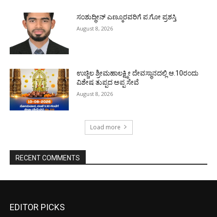
ಸಂಶುದ್ಧೀನ್ ಎಣ್ಮೂರವರಿಗೆ ಪ.ಗೋ ಪ್ರಶಸ್ತಿ
August 8, 2026
ಉಚ್ಚಿಲ ಶ್ರೀಮಹಾಲಕ್ಷ್ಮೀ ದೇವಸ್ಥಾನದಲ್ಲಿ ಆ.10ರಂದು
ವಿಶೇಷ ತುಪ್ಪದ ಅಪ್ಪ ಸೇವೆ
August 8, 2026
Load more
RECENT COMMENTS
EDITOR PICKS