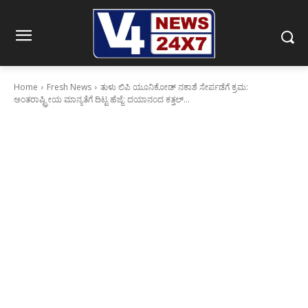
Home
Fresh News
ತುಳು ಲಿಪಿ ಯೂನಿಕೋಡ್ ನಕಾಶೆ ಸೇರ್ಪಡೆಗೆ ಕ್ರಮ:
ಅಂತರಾಷ್ಟ್ರೀಯ ಮಾನ್ಯತೆಗೆ ದಿಟ್ಟ ಹೆಜ್ಜೆ: ದಯಾನಂದ ಕತ್ತಲ್‌...