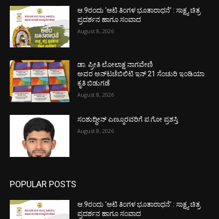
ಆ.9ರಂದು ‘ಆಟಿ ತಿಂಗಳ ಭೂತಾರಾಧನೆ’ : ಸಾಕ್ಷ್ಯ ಚಿತ್ರ
ಪ್ರದರ್ಶನ ಹಾಗೂ ಸಂವಾದ
August 8, 2026
ಡಾ. ಪ್ರೀತಿ ಲೋಲಾಕ್ಷ ನಾಗವೇಣಿ
ಅವರ ಅನ್‌ಟಚೆಬಿಲಿಟಿ ಇನ್ 21 ಸೆಂಚುರಿ ಇಂಡಿಯಾ
ಕೃತಿ ಬಿಡುಗಡೆ
August 8, 2026
ಸಂಶುದ್ಧೀನ್ ಎಣ್ಮೂರವರಿಗೆ ಪ.ಗೋ ಪ್ರಶಸ್ತಿ
August 8, 2026
POPULAR POSTS
ಆ.9ರಂದು ‘ಆಟಿ ತಿಂಗಳ ಭೂತಾರಾಧನೆ’ : ಸಾಕ್ಷ್ಯ ಚಿತ್ರ
ಪ್ರದರ್ಶನ ಹಾಗೂ ಸಂವಾದ