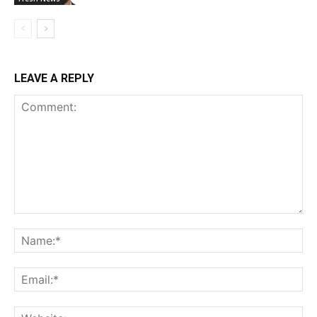
LEAVE A REPLY
Comment:
Na
Ema
Web