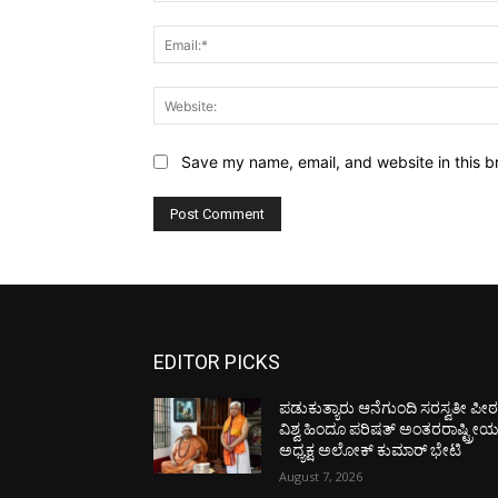
Save my name, email, and website in this b
EDITOR PICKS
ಪಡುಕುತ್ಯಾರು ಆನೆಗುಂದಿ ಸರಸ್ವತೀ ಪೀಠಕ್
ವಿಶ್ವ ಹಿಂದೂ ಪರಿಷತ್ ಅಂತರರಾಷ್ಟ್ರೀ
ಅಧ್ಯಕ್ಷ ಅಲೋಕ್ ಕುಮಾರ್ ಭೇಟಿ
August 7, 2026