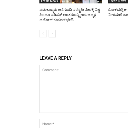
Fresh News
Fresh News
ಪಡುಕುತ್ಯಾರು ಆನೆಗುಂದಿ ಸರಸ್ವತೀ ಪೀಠಕ್ಕೆ ವಿಶ್ವ
ಬೋಳದಲ್ಲಿ ಆ.
ಹಿಂದೂ ಪರಿಷತ್ ಅಂತರರಾಷ್ಟ್ರೀಯ ಅಧ್ಯಕ್ಷ
‘ವೀರಮಣಿ ಕಾ
ಅಲೋಕ್ ಕುಮಾರ್ ಭೇಟಿ
LEAVE A REPLY
Comment: