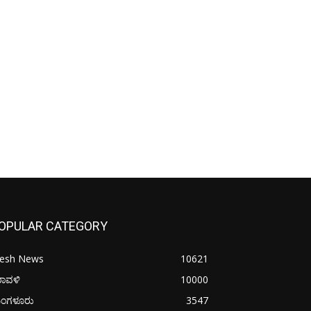
OPULAR CATEGORY
resh News
10621
ರಾವಳಿ
10000
ಂಗಳೂರು
3547