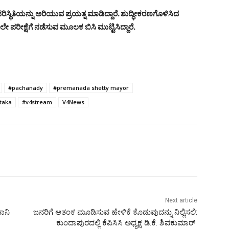
 ಪರಿಸ್ಥಿತಿಯನ್ನು ಅರಿಯುವ ಪ್ರಯತ್ನ ಮಾಡಿದ್ದಾರೆ. ಶುದ್ಧೀಕರಣಗೊಳಿಸಿದ
ಲೇ ಪರೀಕ್ಷೆಗೆ ನಡೆಸುವ ಮೂಲಕ ಬಿಸಿ ಮುಟ್ಟಿಸಿದ್ದಾರೆ.
#pachanady
#premanada shetty mayor
taka
#v4stream
V4News
Next article
ಾನಿ
ಜನರಿಗೆ ಆತಂಕ ಮೂಡಿಸುವ ಹೇಳಿಕೆ ಕೊಡುವುದನ್ನು ನಿಲ್ಲಿಸಲಿ:
ಕುಂದಾಪುರದಲ್ಲಿ ಕೆಪಿಸಿಸಿ ಅಧ್ಯಕ್ಷ ಡಿ.ಕೆ. ಶಿವಕುಮಾರ್