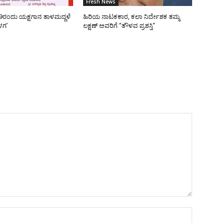
Fresh News
9ರಂದು ಯಕ್ಷಗಾನ ತಾಳಮದ್ದಳೆ
ಹಿರಿಯ ನಾಟಕಕಾರ, ಕಲಾ ನಿರ್ದೇಶಕ ತಮ್ಮ
ಳಗ’
ಲಕ್ಷಣ್ ಅವರಿಗೆ “ತೌಳವ ಪ್ರಶಸ್ತಿ”
Name:*