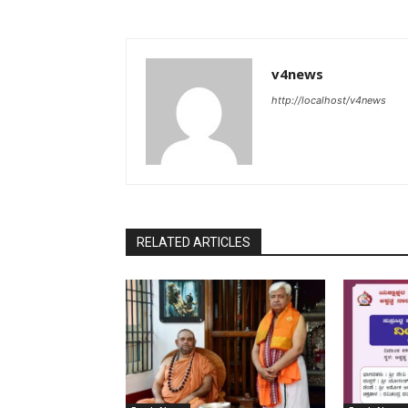
v4news
http://localhost/v4news
RELATED ARTICLES