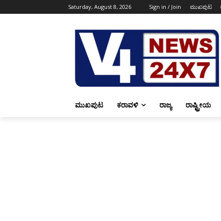
Saturday, August 8, 2026
Sign in / Join
ಮುಖಪುಟ
ಮುಖಪುಟ
ಕರಾವಳಿ
ರಾಜ್ಯ
ರಾಷ್ಟ್ರೀಯ