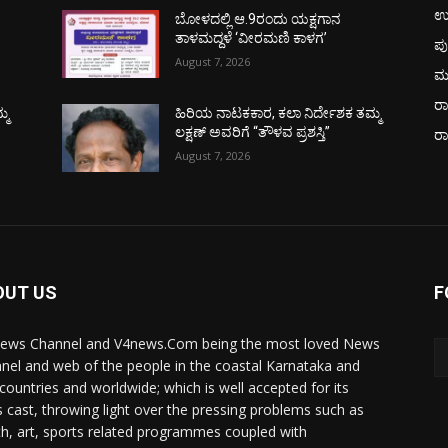
ಉ
ಬೋಳದಲ್ಲಿ ಆ.9ರಂದು ಯಕ್ಷಗಾನ
ತಾಳಮದ್ದಳೆ ‘ವೀರಮಣಿ ಕಾಳಗ’
ಪು
August 7, 2026
ಮ
ರಾ
್ಮ
ಹಿರಿಯ ನಾಟಕಕಾರ, ಕಲಾ ನಿರ್ದೇಶಕ ತಮ್ಮ
ಲಕ್ಷಣ್ ಅವರಿಗೆ “ತೌಳವ ಪ್ರಶಸ್ತಿ”
ರ
August 7, 2026
OUT US
F
ews Channel and V4news.Com being the most loved News
nel and web of the people in the coastal Karnataka and
 countries and worldwide; which is well accepted for its
 cast, throwing light over the pressing problems such as
th, art, sports related programmes coupled with