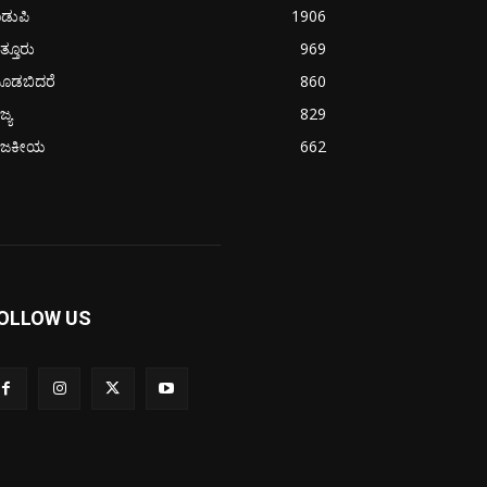
ಡುಪಿ
1906
ತ್ತೂರು
969
ೂಡಬಿದರೆ
860
ಜ್ಯ
829
ಾಜಕೀಯ
662
OLLOW US