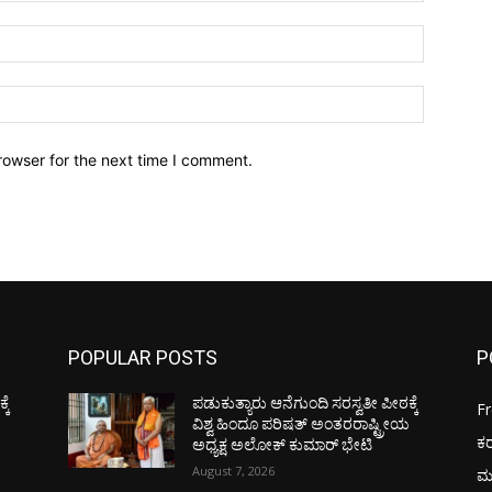
Email:*
Website:
rowser for the next time I comment.
POPULAR POSTS
P
ಕೆ
ಪಡುಕುತ್ಯಾರು ಆನೆಗುಂದಿ ಸರಸ್ವತೀ ಪೀಠಕ್ಕೆ
F
ಯ
ವಿಶ್ವ ಹಿಂದೂ ಪರಿಷತ್ ಅಂತರರಾಷ್ಟ್ರೀಯ
ಕ
ಅಧ್ಯಕ್ಷ ಅಲೋಕ್ ಕುಮಾರ್ ಭೇಟಿ
August 7, 2026
ಮ