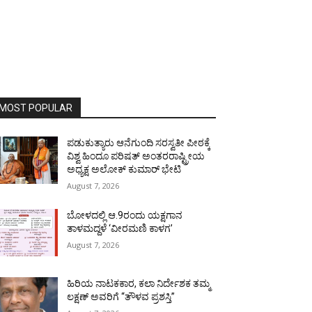
MOST POPULAR
ಪಡುಕುತ್ಯಾರು ಆನೆಗುಂದಿ ಸರಸ್ವತೀ ಪೀಠಕ್ಕೆ
ವಿಶ್ವ ಹಿಂದೂ ಪರಿಷತ್ ಅಂತರರಾಷ್ಟ್ರೀಯ
ಅಧ್ಯಕ್ಷ ಅಲೋಕ್ ಕುಮಾರ್ ಭೇಟಿ
August 7, 2026
ಬೋಳದಲ್ಲಿ ಆ.9ರಂದು ಯಕ್ಷಗಾನ
ತಾಳಮದ್ದಳೆ ‘ವೀರಮಣಿ ಕಾಳಗ’
August 7, 2026
ಹಿರಿಯ ನಾಟಕಕಾರ, ಕಲಾ ನಿರ್ದೇಶಕ ತಮ್ಮ
ಲಕ್ಷಣ್ ಅವರಿಗೆ “ತೌಳವ ಪ್ರಶಸ್ತಿ”