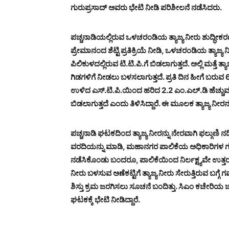
ಗುರುಪ್ರಸಾದ್ ಅವರು ಭೇಟಿ ನೀಡಿ ಪರಿಶೀಲನೆ ನಡೆಸಿದರು.
ಪಚ್ಚನಾಡಿಯಲ್ಲಿರುವ ಒಳಚರಂಡಿಯ ತ್ಯಾಜ್ಯ ನೀರು ಶುದ್ಧೀಕ
ಪ್ರೇಮಾನಂದ ಶೆಟ್ಟಿ ಪ್ರತಿಕ್ರಿಯೆ ನೀಡಿ, ಒಳಚರಂಡಿಯ ತ್ಯಾಜ್ಯ ನೀರ
ಪಿಲಿಕುಳದಲ್ಲಿರುವ ಟಿ.ಟಿ.ಪಿ.ಗೆ ಬಿಡಲಾಗುತ್ತದೆ. ಅಲ್ಲಿ ಮತ್ತೆ ತ್ಯ
ಗಿಡಗಳಿಗೆ ನೀಡಲು ಬಳಸಲಾಗುತ್ತದೆ. ಪ್ರತಿ ದಿನ ಹೀಗೆ ಬರುವ 6.5 ಎಂ
ಉಳಿದ ಎಸ್.ಟಿ.ಪಿ.ಯಿಂದ ಹರಿದ 2.2 ಎಂ.ಎಲ್.ಡಿ ಹೆಚ್ಚುವ
ಬಿಡಲಾಗುತ್ತದೆ ಎಂದು ತಿಳಿಸಿದ್ದಾರೆ. ಈ ಮೂಲಕ ತ್ಯಾಜ್ಯ ನೀರನ
ಪಚ್ಚನಾಡಿ ಘಟಕದಿಂದ ತ್ಯಾಜ್ಯ ನೀರನ್ನು ನೇರವಾಗಿ ಫಲ್ಗುಣಿ ನದ
ವರದಿಯನ್ನು ಮಾಡಿ, ಮಹಾನಗರ ಪಾಲಿಕೆಯ ಅಧಿಕಾರಿಗಳ ಗಮನ
ನಡೆಸಿಕೊಂಡು ಬಂದರೂ, ಪಾಲಿಕೆಯಿಂದ ನಿರ್ಲಕ್ಷ್ಯವೇ ಉತ್ತರವಾ
ನೀರು ಬಳಸುವ ಅಣೆಕಟ್ಟಿಗೆ ತ್ಯಾಜ್ಯ ನೀರು ಸೇರುತ್ತಿರುವ ಬ
ಶಿಸ್ತು ಕ್ರಮ ಜರಗಿಸಲು ಸೂಚನೆ ಬಂದಿತ್ತು. ಸಿಎಂ ಕಚೇರಿಯ 
ಘಟಕಕ್ಕೆ ಭೇಟಿ ನೀಡಿದ್ದಾರೆ.