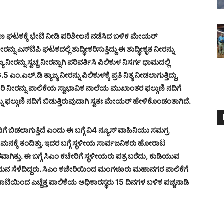
ರಣ ಘಟಕಕ್ಕೆ ಭೇಟಿ ನೀಡಿ ಪರಿಶೀಲನೆ ನಡೆಸಿದ ಬಳಿಕ ಮೇಯರ್
ನ್ನು ಎಸ್‍ಟಿಪಿ ಘಟಕದಲ್ಲಿ ಶುದ್ಧೀಕರಿಸುತ್ತಿದ್ದು ಈ ಶುದ್ಧೀಕೃತ ನೀರನ್ನು
ಾಜ್ಯ ನೀರನ್ನು ಸ್ವಚ್ಚ ನೀರನ್ನಾಗಿ ಪರಿವರ್ತಿಸಿ ಪಿಲಿಕುಳ ನಿಸರ್ಗ ಧಾಮದಲ್ಲಿ
.ಎಲ್.ಡಿ ತ್ಯಾಜ್ಯ ನೀರನ್ನು ಪಿಲಿಕುಳಕ್ಕೆ ಪ್ರತಿ ನಿತ್ಯ ನೀಡಲಾಗುತ್ತಿದ್ದು,
ರಿ ನೀರನ್ನು ಪಾಲಿಕೆಯ ಸ್ವಾಭಾವಿಕ ನಾಲೆಯ ಮುಖಾಂತರ ಫಲ್ಗುಣಿ ನದಿಗೆ
್ನು ಫಲ್ಗುಣಿ ನದಿಗೆ ಬಿಡುತ್ತಿರುವುದಾಗಿ ಸ್ವತಃ ಮೇಯರ್ ಹೇಳಿಕೊಂಡಂತಾಗಿದೆ.
ಿಗೆ ಬಿಡಲಾಗುತ್ತಿದೆ ಎಂದು ಈ ಬಗ್ಗೆ ವಿ4 ನ್ಯೂಸ್ ವಾಹಿನಿಯು ಸಮಗ್ರ
ಕ್ಕೆ ತಂದಿತ್ತು. ಇದರ ಬಗ್ಗೆ ಸ್ಥಳೀಯ ಸಾರ್ವಜನಿಕರು ಹೋರಾಟ
ಗಿತ್ತು. ಈ ಬಗ್ಗೆ ಸಿಎಂ ಕಚೇರಿಗೆ ಸ್ಥಳೀಯರು ಪತ್ರ ಬರೆದು, ಕುಡಿಯುವ
ಗ್ಗೆ ಗಮನ ಸೆಳೆದಿದ್ದರು. ಸಿಎಂ ಕಚೇರಿಯಿಂದ ಮಂಗಳೂರು ಮಹಾನಗರ ಪಾಲಿಕೆಗೆ
ಚಾಟಿಯಿಂದ ಎಚ್ಚೆತ್ತ ಪಾಲಿಕೆಯ ಅಧಿಕಾರಸ್ಥರು 15 ದಿನಗಳ ಬಳಿಕ ಪಚ್ಚನಾಡಿ