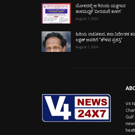
ಬೋಳದಲ್ಲಿ ಆ.9ರಂದು ಯಕ್ಷಗಾನ
ತಾಳಮದ್ದಳೆ ‘ವೀರಮಣಿ ಕಾಳಗ’
August 7, 2026
ಹಿರಿಯ ನಾಟಕಕಾರ, ಕಲಾ ನಿರ್ದೇಶಕ ತಮ
ಲಕ್ಷಣ್ ಅವರಿಗೆ “ತೌಳವ ಪ್ರಶಸ್ತಿ”
August 7, 2026
AB
V4 N
Chan
Gulf
news
heal