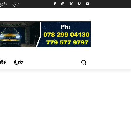
ೈಕ್ಷಣಿಕ
ಕ್ರೈಮ್
್ಷಣಿಕ
ಕ್ರೈಮ್