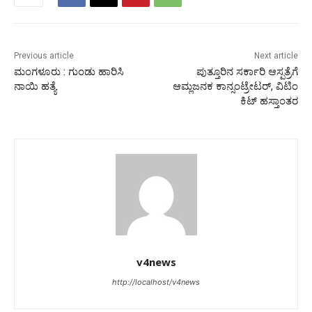
Previous article
Next article
ಮಂಗಳೂರು : ಗುಂಡು ಹಾರಿಸಿ
ಪುತ್ತೂರಿನ ಸರ್ಕಾರಿ ಆಸ್ಪತ್ರೆಗೆ
ನಾಯಿ ಹತ್ಯೆ
ಆಮ್ಲಜನಕ ಕಾನ್ಸಂಟ್ರೇಟರ್, ವಿಟಿಂ
ಕಿಟ್ ಹಸ್ತಾಂತರ
v4news
http://localhost/v4news