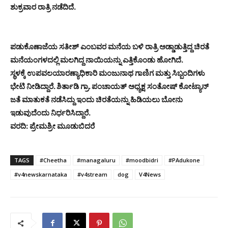
ಶುಕ್ರವಾರ ರಾತ್ರಿ ನಡೆದಿದೆ.
ಪಡುಕೊಣಾಜೆಯ ಸತೀಶ್ ಎಂಬವರ ಮನೆಯ ಬಳಿ ರಾತ್ರಿ ಅಡ್ಡಾಡುತ್ತಿದ್ದ ಚಿರತೆ
ಮನೆಯಂಗಳದಲ್ಲಿ ಮಲಗಿದ್ದ ನಾಯಿಯನ್ನು ಎತ್ತಿಕೊಂಡು ಹೋಗಿದೆ.
ಸ್ಥಳಕ್ಕೆ ಉಪವಲಯಾರಣ್ಯಾಧಿಕಾರಿ ಮಂಜುನಾಥ ಗಾಣಿಗ ಮತ್ತು ಸಿಬ್ಬಂದಿಗಳು
ಭೇಟಿ ನೀಡಿದ್ದಾರೆ. ಶಿರ್ತಾಡಿ ಗ್ರಾ. ಪಂಚಾಯತ್ ಅಧ್ಯಕ್ಷ ಸಂತೋಷ್ ಕೋಟ್ಯಾನ್
ಜತೆ ಮಾತುಕತೆ ನಡೆಸಿದ್ದು ಇಂದು ಚಿರತೆಯನ್ನು ಹಿಡಿಯಲು ಬೋನು
ಇಡುವುದೆಂದು ನಿರ್ಧರಿಸಿದ್ದಾರೆ.
ವರದಿ: ಪ್ರೇಮಶ್ರೀ ಮೂಡುಬಿದರೆ
TAGS
#Cheetha
#managaluru
#moodbidri
#PAdukone
#v4newskarnataka
#v4stream
dog
V4News