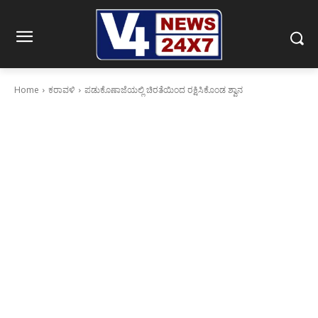
Home
ಕರಾವಳಿ
ಪಡುಕೊಣಾಜೆಯಲ್ಲಿ ಚಿರತೆಯಿಂದ ರಕ್ಷಿಸಿಕೊಂಡ ಶ್ವಾನ