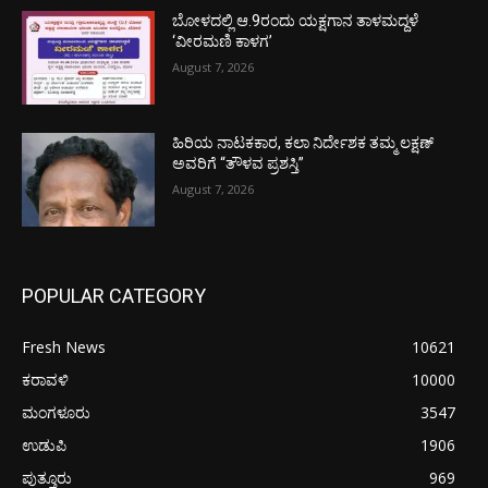
ಬೋಳದಲ್ಲಿ ಆ.9ರಂದು ಯಕ್ಷಗಾನ ತಾಳಮದ್ದಳೆ
‘ವೀರಮಣಿ ಕಾಳಗ’
August 7, 2026
ಹಿರಿಯ ನಾಟಕಕಾರ, ಕಲಾ ನಿರ್ದೇಶಕ ತಮ್ಮ ಲಕ್ಷಣ್
ಅವರಿಗೆ “ತೌಳವ ಪ್ರಶಸ್ತಿ”
August 7, 2026
POPULAR CATEGORY
Fresh News
10621
ಕರಾವಳಿ
10000
ಮಂಗಳೂರು
3547
ಉಡುಪಿ
1906
ಪುತ್ತೂರು
969