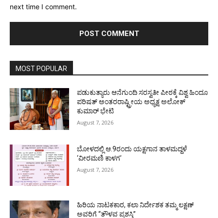
next time I comment.
MOST POPULAR
ಪಡುಕುತ್ಯಾರು ಆನೆಗುಂದಿ ಸರಸ್ವತೀ ಪೀಠಕ್ಕೆ ವಿಶ್ವ ಹಿಂದೂ
ಪರಿಷತ್ ಅಂತರರಾಷ್ಟ್ರೀಯ ಅಧ್ಯಕ್ಷ ಅಲೋಕ್
ಕುಮಾರ್ ಭೇಟಿ
August 7, 2026
ಬೋಳದಲ್ಲಿ ಆ.9ರಂದು ಯಕ್ಷಗಾನ ತಾಳಮದ್ದಳೆ
‘ವೀರಮಣಿ ಕಾಳಗ’
August 7, 2026
ಹಿರಿಯ ನಾಟಕಕಾರ, ಕಲಾ ನಿರ್ದೇಶಕ ತಮ್ಮ ಲಕ್ಷಣ್
ಅವರಿಗೆ “ತೌಳವ ಪ್ರಶಸ್ತಿ”