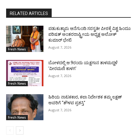
RELATED ARTICLES
ಪಡುಕುತ್ಯಾರು ಆನೆಗುಂದಿ ಸರಸ್ವತೀ ಪೀಠಕ್ಕೆ ವಿಶ್ವ ಹಿಂದೂ
ಪರಿಷತ್ ಅಂತರರಾಷ್ಟ್ರೀಯ ಅಧ್ಯಕ್ಷ ಅಲೋಕ್
ಕುಮಾರ್ ಭೇಟಿ
August 7, 2026
Fresh News
ಬೋಳದಲ್ಲಿ ಆ.9ರಂದು ಯಕ್ಷಗಾನ ತಾಳಮದ್ದಳೆ
‘ವೀರಮಣಿ ಕಾಳಗ’
August 7, 2026
Fresh News
ಹಿರಿಯ ನಾಟಕಕಾರ, ಕಲಾ ನಿರ್ದೇಶಕ ತಮ್ಮ ಲಕ್ಷಣ್
ಅವರಿಗೆ “ತೌಳವ ಪ್ರಶಸ್ತಿ”
August 7, 2026
Fresh News