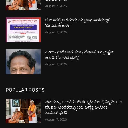
August 7, 2026
ಬೋಳದಲ್ಲಿ ಆ.9ರಂದು ಯಕ್ಷಗಾನ ತಾಳಮದ್ದಳೆ
‘ವೀರಮಣಿ ಕಾಳಗ’
August 7, 2026
ಹಿರಿಯ ನಾಟಕಕಾರ, ಕಲಾ ನಿರ್ದೇಶಕ ತಮ್ಮ ಲಕ್ಷಣ್
ಅವರಿಗೆ “ತೌಳವ ಪ್ರಶಸ್ತಿ”
August 7, 2026
POPULAR POSTS
ಪಡುಕುತ್ಯಾರು ಆನೆಗುಂದಿ ಸರಸ್ವತೀ ಪೀಠಕ್ಕೆ ವಿಶ್ವ ಹಿಂದೂ
ಪರಿಷತ್ ಅಂತರರಾಷ್ಟ್ರೀಯ ಅಧ್ಯಕ್ಷ ಅಲೋಕ್
ಕುಮಾರ್ ಭೇಟಿ
August 7, 2026