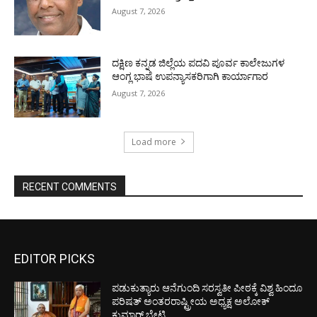
August 7, 2026
ದಕ್ಷಿಣ ಕನ್ನಡ ಜಿಲ್ಲೆಯ ಪದವಿ ಪೂರ್ವ ಕಾಲೇಜುಗಳ
ಆಂಗ್ಲ ಭಾಷೆ ಉಪನ್ಯಾಸಕರಿಗಾಗಿ ಕಾರ್ಯಾಗಾರ
August 7, 2026
Load more
RECENT COMMENTS
EDITOR PICKS
ಪಡುಕುತ್ಯಾರು ಆನೆಗುಂದಿ ಸರಸ್ವತೀ ಪೀಠಕ್ಕೆ ವಿಶ್ವ ಹಿಂದೂ
ಪರಿಷತ್ ಅಂತರರಾಷ್ಟ್ರೀಯ ಅಧ್ಯಕ್ಷ ಅಲೋಕ್
ಕುಮಾರ್ ಭೇಟಿ