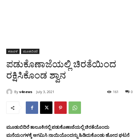
ಕರಾವಳಿ
ಮೂಡಬಿದರೆ
ಪಡುಕೊಣಾಜೆಯಲ್ಲಿ ಚಿರತೆಯಿಂದ
ರಕ್ಷಿಸಿಕೊಂಡ ಶ್ವಾನ
By
v4news
July 3, 2021
161
0
ಮೂಡುಬಿದಿರೆ ತಾಲೂಕಿನಲ್ಲಿ ಪಡುಕೊಣಾಜೆಯಲ್ಲಿ ಚಿರತೆಯೊಂದು
ಮನೆಯಂಗಳಕ್ಕೆ ಆಗಮಿಸಿ ನಾಯಿಯೊಂದನ್ನು ಹಿಡಿದುಕೊಂಡು ಹೋದ ಘಟನೆ