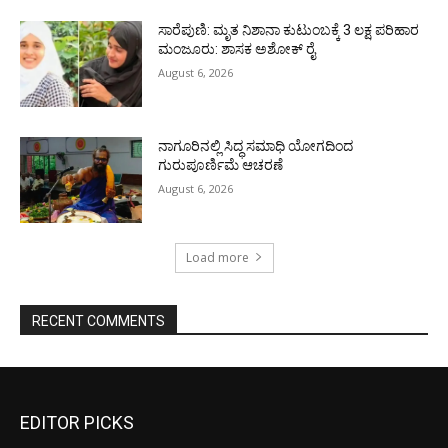
ಸಾರೆಪುಣಿ: ಮೃತ ನಿಶಾನಾ ಕುಟುಂಬಕ್ಕೆ 3 ಲಕ್ಷ ಪರಿಹಾರ
ಮಂಜೂರು: ಶಾಸಕ ಅಶೋಕ್ ರೈ
August 6, 2026
ನಾಗೂರಿನಲ್ಲಿ ಸಿದ್ಧ ಸಮಾಧಿ ಯೋಗದಿಂದ
ಗುರುಪೂರ್ಣಿಮೆ ಆಚರಣೆ
August 6, 2026
Load more
RECENT COMMENTS
EDITOR PICKS