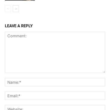
LEAVE A REPLY
Comment:
Na
Ema
Web