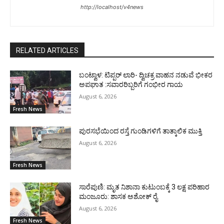
http://localhost/v4news
RELATED ARTICLES
ಬಂಟ್ವಾಳ: ಟಿಪ್ಪರ್ ಲಾರಿ- ದ್ವಿಚಕ್ರ ವಾಹನ ನಡುವೆ ಭೀಕರ
ಅಪಘಾತ :ಸವಾರರಿಬ್ಬರಿಗೆ ಗಂಭೀರ ಗಾಯ
August 6, 2026
Fresh News
ಪುರಸಭೆಯಿಂದ ರಸ್ತೆ ಗುಂಡಿಗಳಿಗೆ ತಾತ್ಕಾಲಿಕ ಮುಕ್ತಿ
August 6, 2026
Fresh News
ಸಾರೆಪುಣಿ: ಮೃತ ನಿಶಾನಾ ಕುಟುಂಬಕ್ಕೆ 3 ಲಕ್ಷ ಪರಿಹಾರ
ಮಂಜೂರು: ಶಾಸಕ ಅಶೋಕ್ ರೈ
August 6, 2026
Fresh News