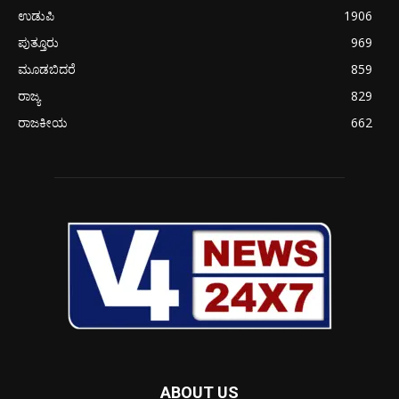
ಉಡುಪಿ
1906
ಪುತ್ತೂರು
969
ಮೂಡಬಿದರೆ
859
ರಾಜ್ಯ
829
ರಾಜಕೀಯ
662
ABOUT US