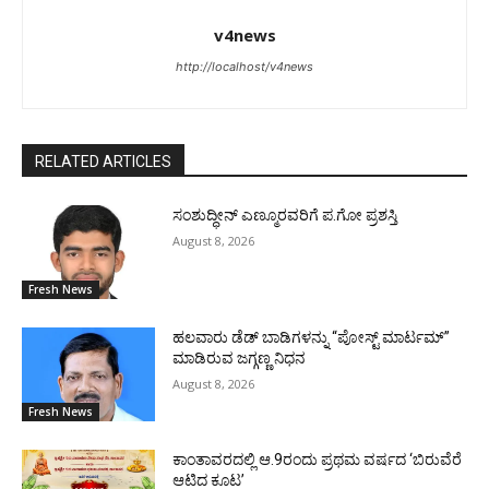
v4news
http://localhost/v4news
RELATED ARTICLES
ಸಂಶುದ್ಧೀನ್ ಎಣ್ಮೂರವರಿಗೆ ಪ.ಗೋ ಪ್ರಶಸ್ತಿ
August 8, 2026
Fresh News
ಹಲವಾರು ಡೆಡ್ ಬಾಡಿಗಳನ್ನು “ಪೋಸ್ಟ್ ಮಾರ್ಟಮ್”
ಮಾಡಿರುವ ಜಗ್ಗಣ್ಣ ನಿಧನ
August 8, 2026
Fresh News
ಕಾಂತಾವರದಲ್ಲಿ ಆ.9ರಂದು ಪ್ರಥಮ ವರ್ಷದ ‘ಬಿರುವೆರೆ
ಆಟಿದ ಕೂಟ’