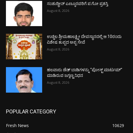
ಸಂಶುದ್ಧೀನ್ ಎಣ್ಮೂರವರಿಗೆ ಪ.ಗೋ ಪ್ರಶಸ್ತಿ
August 8, 2026
ಉಚ್ಚಿಲ ಶ್ರೀಮಹಾಲಕ್ಷ್ಮೀ ದೇವಸ್ಥಾನದಲ್ಲಿ ಆ.10ರಂದು
ವಿಶೇಷ ತುಪ್ಪದ ಅಪ್ಪ ಸೇವೆ
August 8, 2026
ಹಲವಾರು ಡೆಡ್ ಬಾಡಿಗಳನ್ನು “ಪೋಸ್ಟ್ ಮಾರ್ಟಮ್”
ಮಾಡಿರುವ ಜಗ್ಗಣ್ಣ ನಿಧನ
August 8, 2026
POPULAR CATEGORY
Fresh News
10629