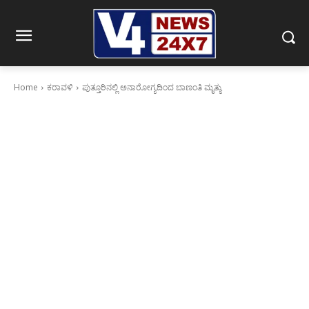
Home
ಕರಾವಳಿ
ಪುತ್ತೂರಿನಲ್ಲಿ ಅನಾರೋಗ್ಯದಿಂದ ಬಾಣಂತಿ ಮೃತ್ಯು