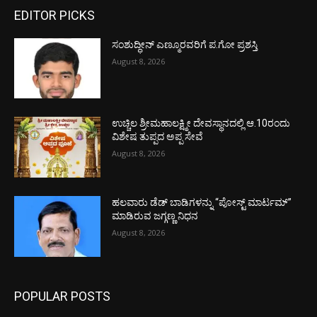
EDITOR PICKS
ಸಂಶುದ್ಧೀನ್ ಎಣ್ಮೂರವರಿಗೆ ಪ.ಗೋ ಪ್ರಶಸ್ತಿ
August 8, 2026
ಉಚ್ಚಿಲ ಶ್ರೀಮಹಾಲಕ್ಷ್ಮೀ ದೇವಸ್ಥಾನದಲ್ಲಿ ಆ.10ರಂದು
ವಿಶೇಷ ತುಪ್ಪದ ಅಪ್ಪ ಸೇವೆ
August 8, 2026
ಹಲವಾರು ಡೆಡ್ ಬಾಡಿಗಳನ್ನು “ಪೋಸ್ಟ್ ಮಾರ್ಟಮ್”
ಮಾಡಿರುವ ಜಗ್ಗಣ್ಣ ನಿಧನ
August 8, 2026
POPULAR POSTS