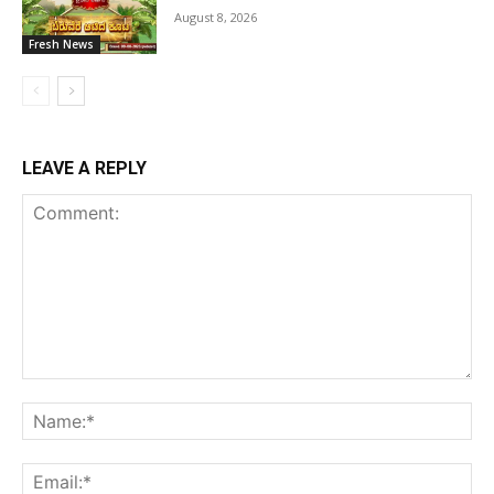
August 8, 2026
Fresh News
LEAVE A REPLY
Comment:
Na
Ema