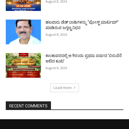
August 8, 2026
ಹಲವಾರು ಡೆಡ್ ಬಾಡಿಗಳನ್ನು “ಪೋಸ್ಟ್ ಮಾರ್ಟಮ್”
ಮಾಡಿರುವ ಜಗ್ಗಣ್ಣ ನಿಧನ
August 8, 2026
ಕಾಂತಾವರದಲ್ಲಿ ಆ.9ರಂದು ಪ್ರಥಮ ವರ್ಷದ ‘ಬಿರುವೆರೆ
ಆಟಿದ ಕೂಟ’
August 8, 2026
Load more
RECENT COMMENTS