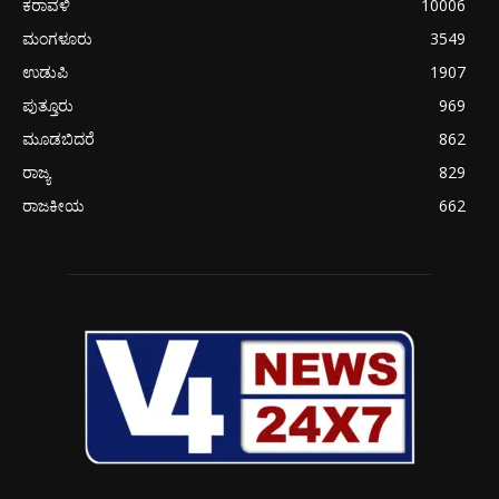
ಕರಾವಳಿ
10006
ಮಂಗಳೂರು
3549
ಉಡುಪಿ
1907
ಪುತ್ತೂರು
969
ಮೂಡಬಿದರೆ
862
ರಾಜ್ಯ
829
ರಾಜಕೀಯ
662