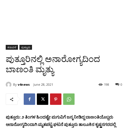
ಕರಾವಳಿ
ಪುತ್ತೂರು
ಪುತ್ತೂರಿನಲ್ಲಿ ಅನಾರೋಗ್ಯದಿಂದ
ಬಾಣಂತಿ ಮೃತ್ಯು
By
v4news
June 28, 2021
198
0
ಪುತ್ತೂರು: ೨ ತಿಂಗಳ ಹಿಂದಷ್ಟೇ ಮಗುವಿಗೆ ಜನ್ಮ ನೀಡಿದ್ದ ಬಾಣಂತಿಯೊಬ್ಬರು
ಅನಾರೋಗ್ಯದಿಂದಾಗಿ ಮೃತಪಟ್ಟ ಘಟನೆ ಪುತ್ತೂರು ತಾಲೂಕಿನ ಕೃಷ್ಣನಗರದಲ್ಲಿ