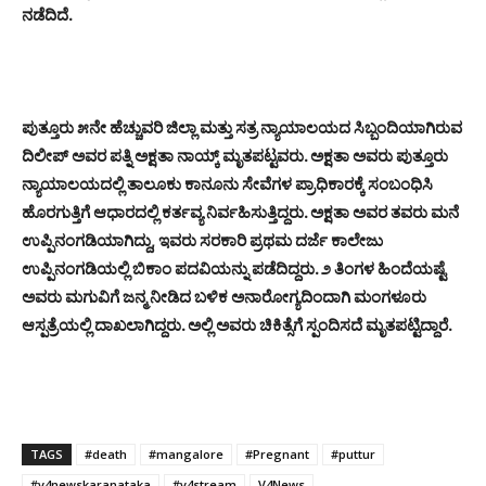
ನಡೆದಿದೆ.
ಪುತ್ತೂರು ೫ನೇ ಹೆಚ್ಚುವರಿ ಜಿಲ್ಲಾ ಮತ್ತು ಸತ್ರ ನ್ಯಾಯಾಲಯದ ಸಿಬ್ಬಂದಿಯಾಗಿರುವ
ದಿಲೀಪ್ ಅವರ ಪತ್ನಿ ಅಕ್ಷತಾ ನಾಯ್ಕ್ ಮೃತಪಟ್ಟವರು. ಅಕ್ಷತಾ ಅವರು ಪುತ್ತೂರು
ನ್ಯಾಯಾಲಯದಲ್ಲಿ ತಾಲೂಕು ಕಾನೂನು ಸೇವೆಗಳ ಪ್ರಾಧಿಕಾರಕ್ಕೆ ಸಂಬಂಧಿಸಿ
ಹೊರಗುತ್ತಿಗೆ ಆಧಾರದಲ್ಲಿ ಕರ್ತವ್ಯ ನಿರ್ವಹಿಸುತ್ತಿದ್ದರು. ಅಕ್ಷತಾ ಅವರ ತವರು ಮನೆ
ಉಪ್ಪಿನಂಗಡಿಯಾಗಿದ್ದು, ಇವರು ಸರಕಾರಿ ಪ್ರಥಮ ದರ್ಜೆ ಕಾಲೇಜು
ಉಪ್ಪಿನಂಗಡಿಯಲ್ಲಿ ಬಿಕಾಂ ಪದವಿಯನ್ನು ಪಡೆದಿದ್ದರು. ೨ ತಿಂಗಳ ಹಿಂದೆಯಷ್ಟೆ
ಅವರು ಮಗುವಿಗೆ ಜನ್ಮ ನೀಡಿದ ಬಳಿಕ ಅನಾರೋಗ್ಯದಿಂದಾಗಿ ಮಂಗಳೂರು
ಆಸ್ಪತ್ರೆಯಲ್ಲಿ ದಾಖಲಾಗಿದ್ದರು. ಅಲ್ಲಿ ಅವರು ಚಿಕಿತ್ಸೆಗೆ ಸ್ಪಂದಿಸದೆ ಮೃತಪಟ್ಟಿದ್ದಾರೆ.
TAGS
#death
#mangalore
#Pregnant
#puttur
#v4newskaranataka
#v4stream
V4News