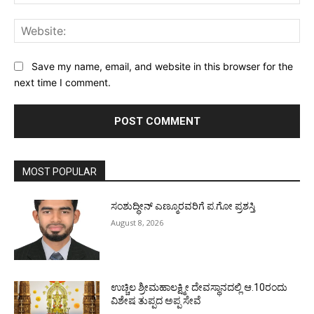
Web
Save my name, email, and website in this browser for the
next time I comment.
MOST POPULAR
ಸಂಶುದ್ಧೀನ್ ಎಣ್ಮೂರವರಿಗೆ ಪ.ಗೋ ಪ್ರಶಸ್ತಿ
August 8, 2026
ಉಚ್ಚಿಲ ಶ್ರೀಮಹಾಲಕ್ಷ್ಮೀ ದೇವಸ್ಥಾನದಲ್ಲಿ ಆ.10ರಂದು
ವಿಶೇಷ ತುಪ್ಪದ ಅಪ್ಪ ಸೇವೆ