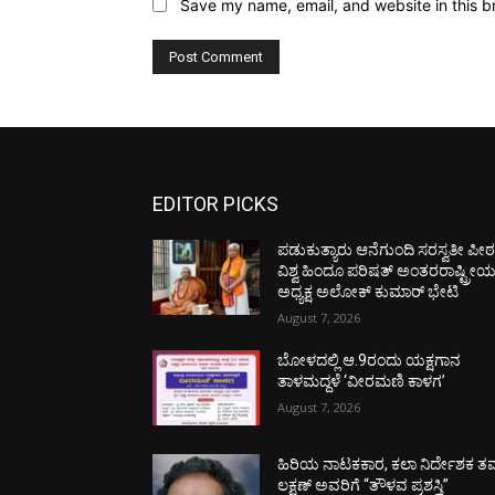
Save my name, email, and website in this b
EDITOR PICKS
ಪಡುಕುತ್ಯಾರು ಆನೆಗುಂದಿ ಸರಸ್ವತೀ ಪೀಠಕ್
ವಿಶ್ವ ಹಿಂದೂ ಪರಿಷತ್ ಅಂತರರಾಷ್ಟ್ರೀ
ಅಧ್ಯಕ್ಷ ಅಲೋಕ್ ಕುಮಾರ್ ಭೇಟಿ
August 7, 2026
ಬೋಳದಲ್ಲಿ ಆ.9ರಂದು ಯಕ್ಷಗಾನ
ತಾಳಮದ್ದಳೆ ‘ವೀರಮಣಿ ಕಾಳಗ’
August 7, 2026
ಹಿರಿಯ ನಾಟಕಕಾರ, ಕಲಾ ನಿರ್ದೇಶಕ ತಮ
ಲಕ್ಷಣ್ ಅವರಿಗೆ “ತೌಳವ ಪ್ರಶಸ್ತಿ”