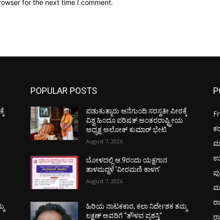
rowser for the next time I comment.
POPULAR POSTS
P
ಕೆ
ಪಡುಕುತ್ಯಾರು ಆನೆಗುಂದಿ ಸರಸ್ವತೀ ಪೀಠಕ್ಕೆ
F
ಯ
ವಿಶ್ವ ಹಿಂದೂ ಪರಿಷತ್ ಅಂತರರಾಷ್ಟ್ರೀಯ
ಕ
ಅಧ್ಯಕ್ಷ ಅಲೋಕ್ ಕುಮಾರ್ ಭೇಟಿ
August 7, 2026
ಮ
ಉ
ಬೋಳದಲ್ಲಿ ಆ.9ರಂದು ಯಕ್ಷಗಾನ
ತಾಳಮದ್ದಳೆ ‘ವೀರಮಣಿ ಕಾಳಗ’
ಪು
August 7, 2026
ಮ
ರಾ
್ಮ
ಹಿರಿಯ ನಾಟಕಕಾರ, ಕಲಾ ನಿರ್ದೇಶಕ ತಮ್ಮ
ಲಕ್ಷಣ್ ಅವರಿಗೆ “ತೌಳವ ಪ್ರಶಸ್ತಿ”
ರ