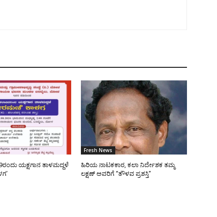
Fresh News
9ರಂದು ಯಕ್ಷಗಾನ ತಾಳಮದ್ದಳೆ
ಹಿರಿಯ ನಾಟಕಕಾರ, ಕಲಾ ನಿರ್ದೇಶಕ ತಮ್ಮ
ಳಗ’
ಲಕ್ಷಣ್ ಅವರಿಗೆ “ತೌಳವ ಪ್ರಶಸ್ತಿ”