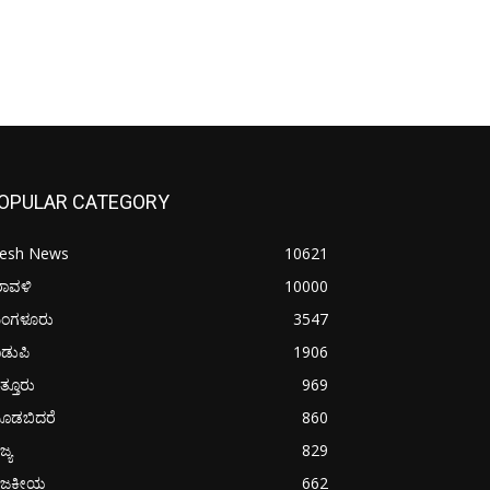
OPULAR CATEGORY
resh News
10621
ರಾವಳಿ
10000
ಂಗಳೂರು
3547
ಡುಪಿ
1906
ತ್ತೂರು
969
ೂಡಬಿದರೆ
860
ಜ್ಯ
829
ಾಜಕೀಯ
662