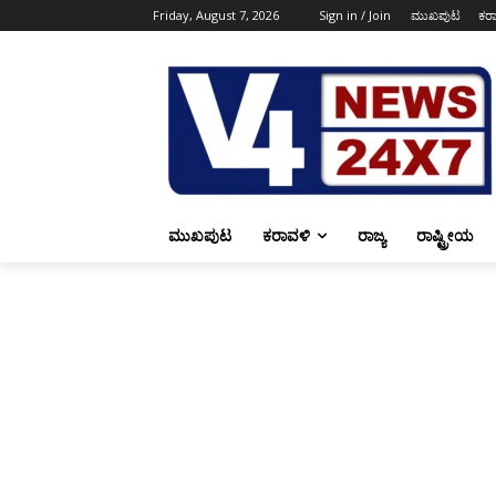
Friday, August 7, 2026
Sign in / Join
ಮುಖಪುಟ
ಕರ
ಮುಖಪುಟ
ಕರಾವಳಿ
ರಾಜ್ಯ
ರಾಷ್ಟ್ರೀಯ