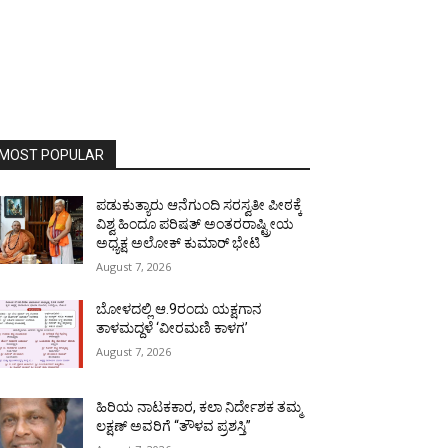
MOST POPULAR
ಪಡುಕುತ್ಯಾರು ಆನೆಗುಂದಿ ಸರಸ್ವತೀ ಪೀಠಕ್ಕೆ
ವಿಶ್ವ ಹಿಂದೂ ಪರಿಷತ್ ಅಂತರರಾಷ್ಟ್ರೀಯ
ಅಧ್ಯಕ್ಷ ಅಲೋಕ್ ಕುಮಾರ್ ಭೇಟಿ
August 7, 2026
ಬೋಳದಲ್ಲಿ ಆ.9ರಂದು ಯಕ್ಷಗಾನ
ತಾಳಮದ್ದಳೆ ‘ವೀರಮಣಿ ಕಾಳಗ’
August 7, 2026
ಹಿರಿಯ ನಾಟಕಕಾರ, ಕಲಾ ನಿರ್ದೇಶಕ ತಮ್ಮ
ಲಕ್ಷಣ್ ಅವರಿಗೆ “ತೌಳವ ಪ್ರಶಸ್ತಿ”