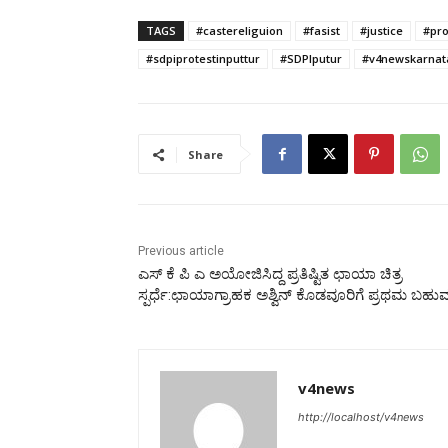
TAGS
#castereliguion
#fasist
#justice
#pro
#sdpiprotestinputtur
#SDPIputur
#v4newskarnat
Share
Previous article
ಎಸ್ ಕೆ ಪಿ ಎ ಅಯೋಜಿಸಿದ್ದ ಪ್ರತಿಷ್ಟಿತ ಛಾಯಾ ಚಿತ್ರ
ಸ್ಪರ್ಧೆ:ಛಾಯಾಗ್ರಾಹಕ ಅಶ್ವಿನ್ ಕೊಡವೂರಿಗೆ ಪ್ರಥಮ ಬಹ
v4news
http://localhost/v4news