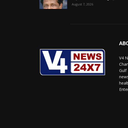
August 7, 2026
AB
V4 N
Chan
Gulf
news
heal
Ente