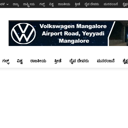
ಾವಳಿ
ರಾಜ್ಯ
ರಾಷ್ಟ್ರೀಯ
ಗಲ್ಫ್
ವಿಶ್ವ
ರಾಜಕೀಯ
ಕ್ರೀಡೆ
ದೈವ ದೇವರು
ಮನರಂಜನೆ
ಶೈಕ್
ಗಲ್ಫ್
ವಿಶ್ವ
ರಾಜಕೀಯ
ಕ್ರೀಡೆ
ದೈವ ದೇವರು
ಮನರಂಜನೆ
ಶೈಕ