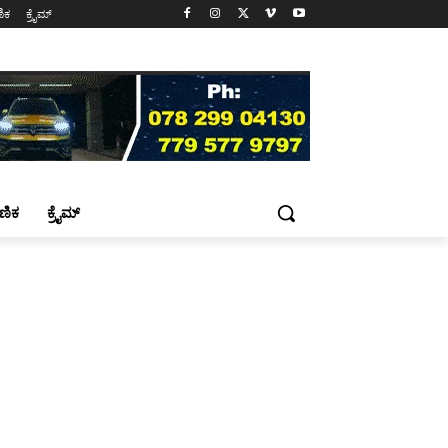
ಷಣಿಕ
ಕ್ರೈಮ್
್ಷಣಿಕ
ಕ್ರೈಮ್