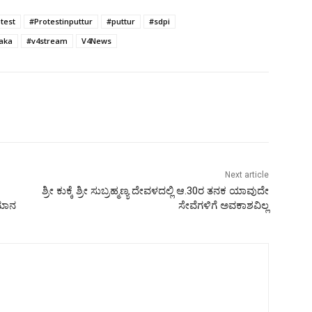
test
#Protestinputtur
#puttur
#sdpi
aka
#v4stream
V4News
Next article
ಶ್ರೀ ಕುಕ್ಕೆ ಶ್ರೀ ಸುಬ್ರಹ್ಮಣ್ಯ ದೇವಳದಲ್ಲಿ ಆ.30ರ ತನಕ ಯಾವುದೇ
ುಮಾನ
ಸೇವೆಗಳಿಗೆ ಅವಕಾಶವಿಲ್ಲ