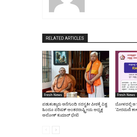
RELATED ARTICLES
Fresh News
Fresh News
ಪಡುಕುತ್ಯಾರು ಆನೆಗುಂದಿ ಸರಸ್ವತೀ ಪೀಠಕ್ಕೆ ವಿಶ್ವ
ಬೋಳದಲ್ಲಿ ಆ.
ಹಿಂದೂ ಪರಿಷತ್ ಅಂತರರಾಷ್ಟ್ರೀಯ ಅಧ್ಯಕ್ಷ
‘ವೀರಮಣಿ ಕಾ
ಅಲೋಕ್ ಕುಮಾರ್ ಭೇಟಿ