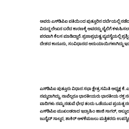
ಅವರು ಎಸ್‌ಡಿಪಿಐ ವತಿಯಿಂದ ಪುತ್ತೂರಿನ ದರ್ಬೆಯಲ್ಲಿ ನಡೆದ
ವಿರುದ್ದ ಲೇಖನ ಬರೆದ ಕಾರಣಕ್ಕೆ ಅವರನ್ನು ಜೈಲಿಗೆ ಕಳುಹಿಸಲಾಗ
ಪರವಾಗಿ ಕೆಲಸ ಮಾಡಿದ್ದಾರೆ. ಪ್ರಜಾಪ್ರಭುತ್ವ ವ್ಯವಸ್ಥೆಯಲ್ಲಿ ಪ್ರ
ದೇಶದ ಕಾನೂನು, ಸಂವಿಧಾನದ ಅನುಯಾಯಿಗಳಾಗಿದ್ದು ಇದರ 
ಎಸ್‌ಡಿಪಿಐ ಪುತ್ತೂರು ವಿಧಾನ ಸಭಾ ಕ್ಷೇತ್ರ ಸಮಿತಿ ಅಧ್ಯಕ್
ನಮ್ಮದಾಗಿದ್ದು, ನಾವೆಲ್ಲರೂ ಭಾರತೀಯರು ಭಾರತೀಯ ರಕ್ತ ನಮ್ಮ
ವಾದಿಗಳು ನಮ್ಮ ನಡುವೆ ಭೇಧ ತಂದು ಒಡೆಯುವ ಪ್ರಯತ್ನ ನಡೆಸ
ಎಸ್‌ಡಿಪಿಐ ಮುಖಂಡರಾದ ಇಬ್ರಾಹಿಂ ಹಾಜಿ ಸಾಗರ್, ಅಬ್ದುಲ್
ಜುನೈದ್ ಸಾಲ್ಮರ, ಶಾಕಿರ್ ಅಳಕೆಮಜಲು ಮತ್ತಿತರರು ಉಪಸ್ಥಿತರ