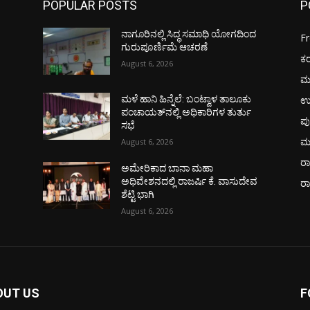
POPULAR POSTS
P
ನಾಗೂರಿನಲ್ಲಿ ಸಿದ್ಧ ಸಮಾಧಿ ಯೋಗದಿಂದ
F
ಗುರುಪೂರ್ಣಿಮೆ ಆಚರಣೆ
ಕ
August 6, 2026
ಮ
ಉ
ಮಳೆ ಹಾನಿ ಹಿನ್ನೆಲೆ: ಬಂಟ್ವಾಳ ತಾಲೂಕು
ಪಂಚಾಯತ್‌ನಲ್ಲಿ ಅಧಿಕಾರಿಗಳ ತುರ್ತು
ಪು
ಸಭೆ
ಮ
August 6, 2026
ರಾ
ಅಮೇರಿಕಾದ ಬಾನಾ ಮಹಾ
ವ
ಅಧಿವೇಶನದಲ್ಲಿ ರಾಜರ್ಷಿ ಕೆ. ವಾಸುದೇವ
ರ
ಶೆಟ್ಟಿ ಭಾಗಿ
August 6, 2026
OUT US
F