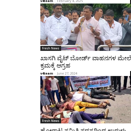
v4team
-
February 4, 2025
Fresh News
ಖಾಸಗಿ ವೈಟ್ ಬೋರ್ಡ್ ವಾಹನಗಳ ಮೇಲ
ಕ್ರಮಕ್ಕೆ ಆಗ್ರಹ
v4team
-
June 27, 2024
Fresh News
ಹೋರಾಟ ಸಮಿತಿ ಸದಸ್ಯರಿಂದ ಉರುಳು