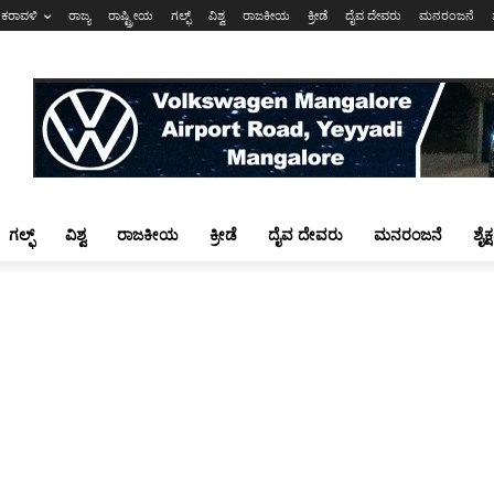
ಕರಾವಳಿ
ರಾಜ್ಯ
ರಾಷ್ಟ್ರೀಯ
ಗಲ್ಫ್
ವಿಶ್ವ
ರಾಜಕೀಯ
ಕ್ರೀಡೆ
ದೈವ ದೇವರು
ಮನರಂಜನೆ
ಗಲ್ಫ್
ವಿಶ್ವ
ರಾಜಕೀಯ
ಕ್ರೀಡೆ
ದೈವ ದೇವರು
ಮನರಂಜನೆ
ಶೈಕ