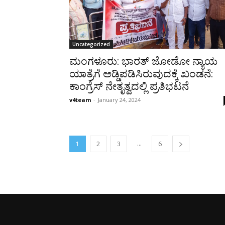
Uncategorized
ಮಂಗಳೂರು: ಭಾರತ್ ಜೋಡೋ ನ್ಯಾಯ
ಯಾತ್ರೆಗೆ ಅಡ್ಡಿಪಡಿಸಿರುವುದಕ್ಕೆ ಖಂಡನೆ:
ಕಾಂಗ್ರೆಸ್ ನೇತೃತ್ವದಲ್ಲಿ ಪ್ರತಿಭಟನೆ
v4team
-
January 24, 2024
...
1
2
3
6