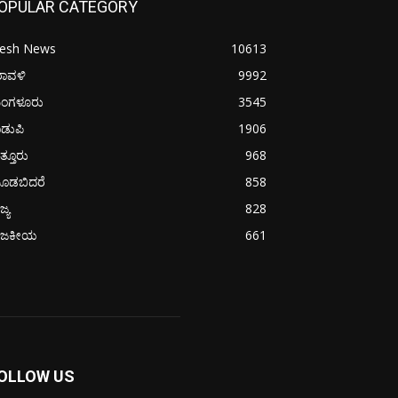
OPULAR CATEGORY
resh News
10613
ರಾವಳಿ
9992
ಂಗಳೂರು
3545
ಡುಪಿ
1906
ತ್ತೂರು
968
ೂಡಬಿದರೆ
858
ಜ್ಯ
828
ಾಜಕೀಯ
661
OLLOW US