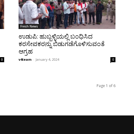
Fresh News
ಉಡುಪಿ: ಹುಬ್ಬಳ್ಳಿಯಲ್ಲಿ ಬಂಧಿಸಿದ
ಕರಸೇವಕರನ್ನು ಬಿಡುಗಡೆಗೊಳಿಸುವಂತೆ
ಆಗ್ರಹ
v4team
-
January 4, 2024
0
0
Page 1 of 6