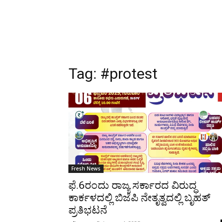
Tag:
#protest
Fresh News
ಫೆ.6ರಂದು ರಾಜ್ಯ ಸರ್ಕಾರದ ವಿರುದ್ಧ
ಕಾರ್ಕಳದಲ್ಲಿ ಬಿಜೆಪಿ ನೇತೃತ್ವದಲ್ಲಿ ಬೃಹತ್
ಪ್ರತಿಭಟನೆ