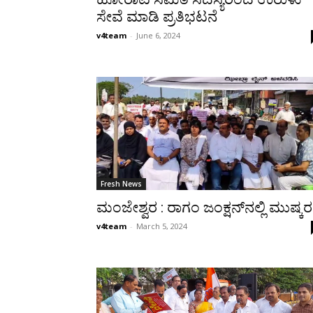
ಸೇವೆ ಮಾಡಿ ಪ್ರತಿಭಟನೆ
v4team
-
June 6, 2024
Fresh News
ಮಂಜೇಶ್ವರ : ರಾಗಂ ಜಂಕ್ಷನ್‌ನಲ್ಲಿ ಮುಷ್ಕರ
v4team
-
March 5, 2024