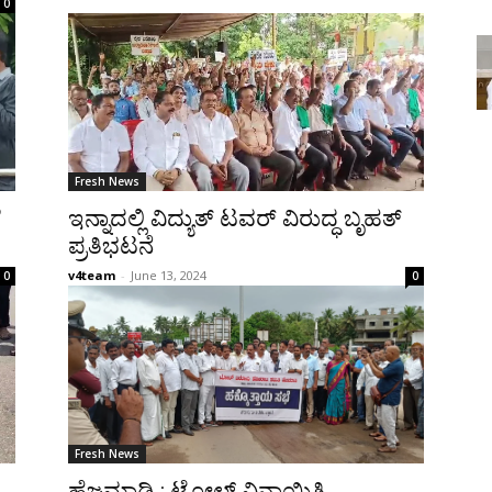
0
Fresh News
ೆ
ಇನ್ನಾದಲ್ಲಿ ವಿದ್ಯುತ್ ಟವರ್ ವಿರುದ್ಧ ಬೃಹತ್
ಪ್ರತಿಭಟನೆ
v4team
-
June 13, 2024
0
0
Fresh News
ಹೆಜಮಾಡಿ : ಟೋಲ್ ವಿನಾಯಿತಿ