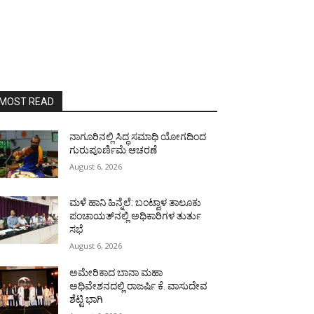
MOST READ
ನಾಗೂರಿನಲ್ಲಿ ಸಿದ್ಧ ಸಮಾಧಿ ಯೋಗದಿಂದ
ಗುರುಪೂರ್ಣಿಮೆ ಆಚರಣೆ
August 6, 2026
ಮಳೆ ಹಾನಿ ಹಿನ್ನೆಲೆ: ಬಂಟ್ವಾಳ ತಾಲೂಕು
ಪಂಚಾಯತ್‌ನಲ್ಲಿ ಅಧಿಕಾರಿಗಳ ತುರ್ತು
ಸಭೆ
August 6, 2026
ಅಮೇರಿಕಾದ ಬಾನಾ ಮಹಾ
ಅಧಿವೇಶನದಲ್ಲಿ ರಾಜರ್ಷಿ ಕೆ. ವಾಸುದೇವ
ಶೆಟ್ಟಿ ಭಾಗಿ