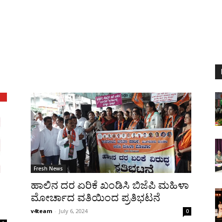
Fresh News
ಹಾಲಿನ ದರ ಏರಿಕೆ ಖಂಡಿಸಿ ಬಿಜೆಪಿ ಮಹಿಳಾ
ಮೋರ್ಚಾದ ವತಿಯಿಂದ ಪ್ರತಿಭಟನೆ
v4team
-
July 6, 2024
0