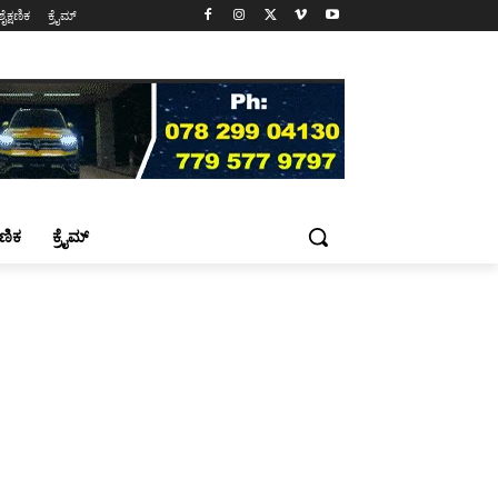
ಶೈಕ್ಷಣಿಕ
ಕ್ರೈಮ್
್ಷಣಿಕ
ಕ್ರೈಮ್