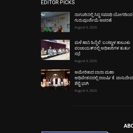
EDITOR PICKS
ನಾಗೂರಿನಲ್ಲಿ ಸಿದ್ಧ ಸಮಾಧಿ ಯೋಗದಿಂದ
ಗುರುಪೂರ್ಣಿಮೆ ಆಚರಣೆ
August 6, 2026
ಮಳೆ ಹಾನಿ ಹಿನ್ನೆಲೆ: ಬಂಟ್ವಾಳ ತಾಲೂಕು
ಪಂಚಾಯತ್‌ನಲ್ಲಿ ಅಧಿಕಾರಿಗಳ ತುರ್ತು
ಸಭೆ
August 6, 2026
ಅಮೇರಿಕಾದ ಬಾನಾ ಮಹಾ
ಅಧಿವೇಶನದಲ್ಲಿ ರಾಜರ್ಷಿ ಕೆ. ವಾಸುದೇ
ಶೆಟ್ಟಿ ಭಾಗಿ
August 6, 2026
AB