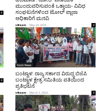
ಮುಂದುವರಿಸುವಂತೆ ಒತ್ತಾಯ- ವಿವಿಧ
ಸಂಘಟನೆಗಳಿಂದ ಟೋಲ್ ಪ್ಲಾಜಾ
0
ಅಧಿಕಾರಿಗೆ ಮನವಿ
v4team
-
May 24, 2024
0
Fresh News
ಬಂಟ್ವಾಳ: ರಾಜ್ಯ ಸರ್ಕಾದ ವಿರುದ್ಧ ಬಿಜೆಪಿ
ಬಂಟ್ವಾಳ ಕ್ಷೇತ್ರ ಸಮಿತಿಯ ವತಿಯಿಂದ
0
ಪ್ರತಿಭಟನೆ
v4team
-
March 2, 2024
0