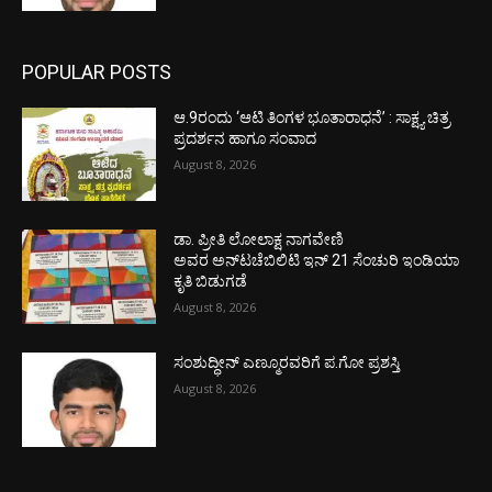
POPULAR POSTS
ಆ.9ರಂದು ‘ಆಟಿ ತಿಂಗಳ ಭೂತಾರಾಧನೆ’ : ಸಾಕ್ಷ್ಯ ಚಿತ್ರ
ಪ್ರದರ್ಶನ ಹಾಗೂ ಸಂವಾದ
August 8, 2026
ಡಾ. ಪ್ರೀತಿ ಲೋಲಾಕ್ಷ ನಾಗವೇಣಿ
ಅವರ ಅನ್‌ಟಚೆಬಿಲಿಟಿ ಇನ್ 21 ಸೆಂಚುರಿ ಇಂಡಿಯಾ
ಕೃತಿ ಬಿಡುಗಡೆ
August 8, 2026
ಸಂಶುದ್ಧೀನ್ ಎಣ್ಮೂರವರಿಗೆ ಪ.ಗೋ ಪ್ರಶಸ್ತಿ
August 8, 2026