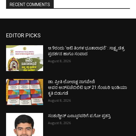
RECENT COMMENTS
EDITOR PICKS
ಆ.9ರಂದು ‘ಆಟಿ ತಿಂಗಳ ಭೂತಾರಾಧನೆ’ : ಸಾಕ್ಷ್ಯ ಚಿತ್ರ
ಪ್ರದರ್ಶನ ಹಾಗೂ ಸಂವಾದ
August 8, 2026
ಡಾ. ಪ್ರೀತಿ ಲೋಲಾಕ್ಷ ನಾಗವೇಣಿ
ಅವರ ಅನ್‌ಟಚೆಬಿಲಿಟಿ ಇನ್ 21 ಸೆಂಚುರಿ ಇಂಡಿಯಾ
ಕೃತಿ ಬಿಡುಗಡೆ
August 8, 2026
ಸಂಶುದ್ಧೀನ್ ಎಣ್ಮೂರವರಿಗೆ ಪ.ಗೋ ಪ್ರಶಸ್ತಿ
August 8, 2026