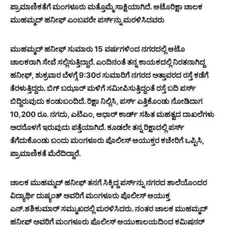
ಪ್ರಾಮಾಣಿಕತೆಗೆ ಮಂಗಳೂರು ಮತ್ತೊಮ್ಮೆ ಸಾಕ್ಷಿಯಾಗಿದೆ. ಆಟೊರಿಕ್ಷಾ ಚಾಲಕ
ಮುಹಮ್ಮದ್ ಹನೀಫ್ ಎಂಬವರೇ ಪರ್ಸ್‌ನ್ನು ಮರಳಿಸಿದವರು
ಮುಹಮ್ಮದ್ ಹನೀಫ್ ಸುಮಾರು 15 ವರ್ಷಗಳಿಂದ ನಗರದಲ್ಲಿ ಆಟೊ
ಚಾಲಕರಾಗಿ ಸೇವೆ ಸಲ್ಲಿಸುತ್ತಿದ್ದಾರೆ. ಎಂದಿನಂತೆ ತನ್ನ ಕಾಯಕದಲ್ಲಿ ನಿರತನಾಗಿದ್ದ
ಹನೀಫ್, ಶುಕ್ರವಾರ ಬೆಳಗ್ಗೆ 9:30ರ ಸುಮಾರಿಗೆ ನಗರದ ಅತ್ತಾವರದ ರಸ್ತೆ ಕಡೆಗೆ
ತೆರಳುತ್ತಿದ್ದರು. ಬಿಗ್ ಬಝಾರ್ ಮಳಿಗೆ ಸಮೀಪಿಸುತ್ತಿದ್ದಂತೆ ರಸ್ತೆ ಬದಿ ಪರ್ಸ್
ಬಿದ್ದಿರುವುದು ಕಂಡುಬಂದಿದೆ. ರಿಕ್ಷಾ ನಿಲ್ಲಿಸಿ, ಪರ್ಸ್ ಎತ್ತಿಕೊಂಡು ನೋಡಿದಾಗ
10,200 ರೂ. ನಗದು, ಎಟಿಎಂ, ಆಧಾರ್ ಕಾರ್ಡ್ ಸಹಿತ ಮಹತ್ವದ ದಾಖಲೆಗಳು
ಅದರೊಳಗೆ ಇರುವುದು ಪತ್ತೆಯಾಗಿದೆ. ಕೂಡಲೇ ತನ್ನ ರಿಕ್ಷಾದಲ್ಲಿ ಪರ್ಸ್
ತೆಗೆದುಕೊಂಡು ಬಂದು ಮಂಗಳೂರು ಪೊಲೀಸ್ ಆಯುಕ್ತರ ಕಚೇರಿಗೆ ಒಪ್ಪಿಸಿ,
ಪ್ರಾಮಾಣಿಕತೆ ಮೆರೆದಿದ್ದಾರೆ.
ಚಾಲಕ ಮುಹಮ್ಮದ್ ಹನೀಫ್ ತನಗೆ ಸಿಕ್ಕಿದ್ದ ಪರ್ಸ್‌ನ್ನು ನಗರದ ಶಾಲೆಯೊಂದರ
ವಿದ್ಯಾರ್ಥಿ ದುಷ್ಯಂತ್ ಅವರಿಗೆ ಮಂಗಳೂರು ಪೊಲೀಸ್ ಆಯುಕ್ತ
ಎನ್.ಶಶಿಕುಮಾರ್ ಸಮ್ಮುಖದಲ್ಲಿ ಮರಳಿಸಿದರು. ನಂತರ ಚಾಲಕ ಮುಹಮ್ಮದ್
ಹನೀಫ್ ಅವರಿಗೆ ಮಂಗಳೂರು ಪೊಲೀಸ್ ಆಯುಕ್ತಾಲಯದಿಂದ ಕಮಿಷನರ್