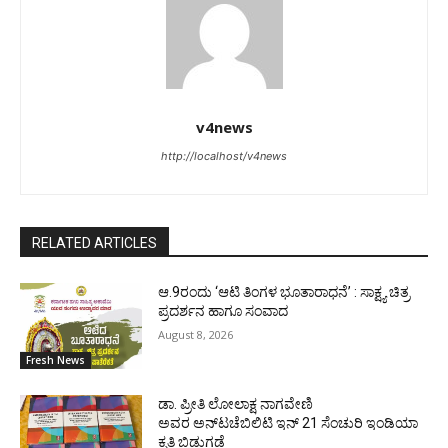
v4news
http://localhost/v4news
RELATED ARTICLES
ಆ.9ರಂದು ‘ಆಟಿ ತಿಂಗಳ ಭೂತಾರಾಧನೆ’ : ಸಾಕ್ಷ್ಯ ಚಿತ್ರ
ಪ್ರದರ್ಶನ ಹಾಗೂ ಸಂವಾದ
August 8, 2026
Fresh News
ಡಾ. ಪ್ರೀತಿ ಲೋಲಾಕ್ಷ ನಾಗವೇಣಿ
ಅವರ ಅನ್‌ಟಚೆಬಿಲಿಟಿ ಇನ್ 21 ಸೆಂಚುರಿ ಇಂಡಿಯಾ
ಕೃತಿ ಬಿಡುಗಡೆ