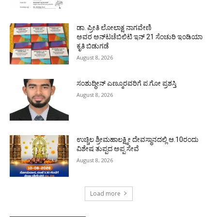
ಡಾ. ಪ್ರೀತಿ ಲೋಲಾಕ್ಷ ನಾಗವೇಣಿ
ಅವರ ಅನ್‌ಟಚೆಬಿಲಿಟಿ ಇನ್ 21 ಸೆಂಚುರಿ ಇಂಡಿಯಾ
ಕೃತಿ ಬಿಡುಗಡೆ
August 8, 2026
ಸಂಶುದ್ಧೀನ್ ಎಣ್ಮೂರವರಿಗೆ ಪ.ಗೋ ಪ್ರಶಸ್ತಿ
August 8, 2026
ಉಚ್ಚಿಲ ಶ್ರೀಮಹಾಲಕ್ಷ್ಮೀ ದೇವಸ್ಥಾನದಲ್ಲಿ ಆ.10ರಂದು
ವಿಶೇಷ ತುಪ್ಪದ ಅಪ್ಪ ಸೇವೆ
August 8, 2026
Load more