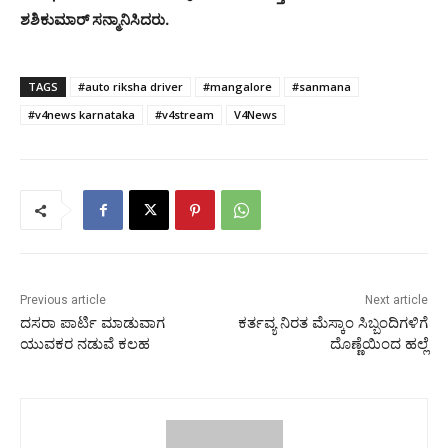
ಶಶಿಕುಮಾರ್ ಸನ್ಮಾನಿಸಿದರು.
TAGS
#auto riksha driver
#mangalore
#sanmana
#v4news karnataka
#v4stream
V4News
Previous article
Next article
ದಸರಾ ಪಾರ್ಟಿ ಮಾಡುವಾಗ
ಕರ್ತವ್ಯ ನಿರತ ಮೆಸ್ಕಾಂ ಸಿಬ್ಬಂದಿಗಳಿಗೆ
ಯುವಕರ ನಡುವೆ ಕಲಹ
ದೊಣ್ಣೆಯಿಂದ ಹಲ್ಲೆ