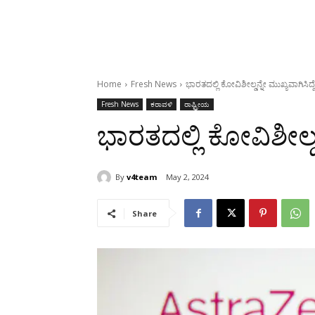
Home
Fresh News
ಭಾರತದಲ್ಲಿ ಕೋವಿಶೀಲ್ಡನ್ನೇ ಮುಖ್ಯವಾಗಿಸಿದ್ದ
Fresh News
ಕರಾವಳಿ
ರಾಷ್ಟ್ರೀಯ
ಭಾರತದಲ್ಲಿ ಕೋವಿಶೀಲ್ಡನ
By
v4team
May 2, 2024
Share