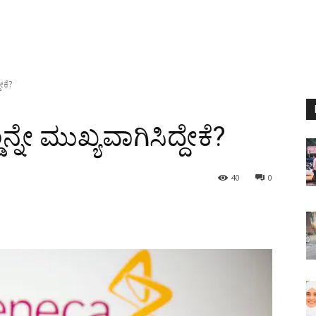
ೇಕೆ?
್ನೇ ಮುಖ್ಯವಾಗಿಸಿದ್ದೇಕೆ?
40
0