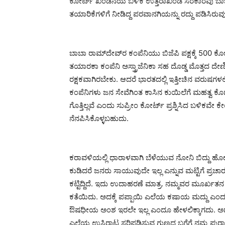
ಕೋರ್ಟ್ ಖಂಡನೆಯ ಬಳಿಕ ಉತ್ತರಾಖಂಡ ಸರಕಾರವು ಬಾಬ
ತಯಾರಿಕೆಗಳಿಗೆ ನೀಡಿದ್ದ ಪರವಾನಗಿಯನ್ನು ರದ್ದು ಪಡಿಸಿರುವ
ಬಾಬಾ ರಾಮ್‍ದೇವ್‍ರ ಕಂಪೆನಿಯು ಬಿಜೆಪಿ ಪಕ್ಷಕ್ಕೆ 500 
ತಯಾರಕಾ ಕಂಪೆನಿ ಅಸ್ತ್ರಾಜೆನಿಕಾ ಸಹ ದೊಡ್ಡ ಮೊತ್ತದ ದೇಣಿ
ರಕ್ಷಕವಾಗಿರಬೇಕು. ಆದರೆ ಭಾರತದಲ್ಲಿ ಇತ್ತೀಚಿನ ವರುಷಗಳಲ್
ಕಂಪೆನಿಗಳು ಜನ ಸೇವೆಗಿಂತ ಕಾಸಿನ ಕುಯಿಲೆಗೆ ಮಹತ್ವ ಕೊಡ
ಗೊತ್ತಿಲ್ಲವೆ ಎಂದು ಸುಪ್ರೀಂ ಕೋರ್ಟ್ ಪ್ರಶ್ನಿಸಿದ ಬಳಿಕವೇ ಕ
ನೆನಪಿಸಿಕೊಳ್ಳಬಹುದು.
ಕರಾವಳಿಯಲ್ಲಿ ಧಾರಾಳವಾಗಿ ಬೆಳೆಯುವ ನೋನಿ ಬಿದ್ದು ಹೋಗ
ಕುಡಿದರೆ ಜನರು ಸಾಯುವುದೇ ಇಲ್ಲ ಎನ್ನುವ ಮಟ್ಟಿಗೆ ಪ್ರ
ಕಟ್ಟಿದ್ದಿದೆ. ಇದು ಉದಾಹರಣೆ ಮಾತ್ರ. ನಮ್ಮವರ ಮೂರ್ಖತನ
ಕತೆಯಿದು. ಅದಕ್ಕೆ ಪಪ್ಪಾಯಿ ಎಲೆಯ ಕಷಾಯ ಮದ್ದು ಎಂದ
ಔಷಧೀಯ ಅಂಶ ಇರಲೇ ಇಲ್ಲ ಎಂದೂ ಹೇಳಲಿಕ್ಕಾಗದು. ಅದರ ನ
ಎಲೆಯ ಉಸಿರಾಟ ಸರಿಪಡಿಸುವ ಗುಣದ ಬಗೆಗೆ ನಮ್ಮ ಪುರಾತನ