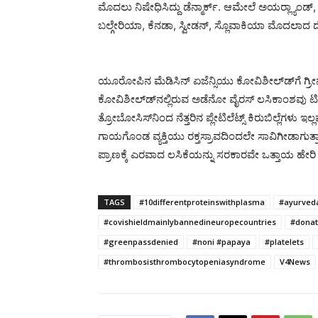
ಮೊದಲು ನಿಷೇಧಿಸಿದ್ದು ಡೆನ್ಮಾರ್ಕ್. ಆಮೇಲೆ ಅಯರ್‍ಲ್ಯಾಂಡ್, 
ಬಲ್ಗೇರಿಯಾ, ಕೆನಡಾ, ಸ್ವೀಡನ್, ಸ್ಲೊವಾಕಿಯಾ ಮೊದಲಾದ ದೇ
ಯೂರೋಪಿನ ಮೆಡಿಸಿನ್ ಏಜೆನ್ಸಿಯು ಕೋವಿಶೀಲ್ಡ್‍ಗೆ ಗ್ರೀನ್ 
ಕೋವಿಶೀಲ್ಡ್‍ನಲ್ಲಿರುವ ಅಡೆನೋ ವೈರಸ್ ಲಸಿಕಾಂಶವು ಟಿ
ತ್ರೋಬೋಸಿಸ್‍ನಿಂದ ನೆತ್ತರಿನ ಪ್ಲೇಟಿಲೆಟ್ಸ್ ಕಿರುಬಿಲ್ಲೆಗಳು ಇಲ
ಗಾಯಗೊಂಡ ವ್ಯಕ್ತಿಯು ರಕ್ತಸ್ರಾವದಿಂದಲೇ ಸಾವಿಗೀಡಾಗುತ
ಪ್ರಾಣಕ್ಕೆ ಎರವಾದ ಲಸಿಕೆಯನ್ನು ಸರಕಾರವೇ ಒತ್ತಾಯ ಹೇರಿ ತ
TAGS
#10differentproteinswithplasma
#ayurved
#covishieldmainlybannedineuropecountries
#donat
#greenpassdenied
#noni #papaya
#platelets
#thrombosisthrombocytopeniasyndrome
V4News