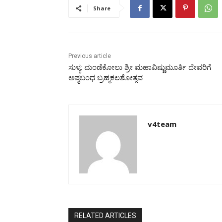
Share
Previous article
ಸುಳ್ಯ: ಮಂಡೆಕೋಲು ಶ್ರೀ ಮಹಾವಿಷ್ಣುಮೂರ್ತಿ ದೇವರಿಗೆ
ಅಷ್ಠಬಂಧ ಬ್ರಹ್ಮಕಲಶೋತ್ಸವ
v4team
RELATED ARTICLES