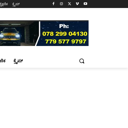
ಶೈಕ್ಷಣಿಕ
ಕ್ರೈಮ್
್ಷಣಿಕ
ಕ್ರೈಮ್