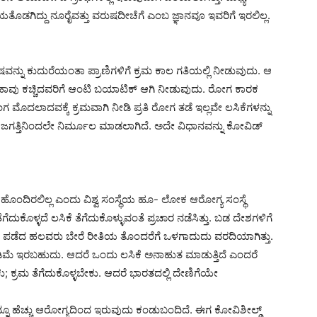
ತೊಡಗಿದ್ದು ನೂರೈವತ್ತು ವರುಷದೀಚೆಗೆ ಎಂಬ ಜ್ಞಾನವೂ ಇವರಿಗೆ ಇರಲಿಲ್ಲ.
್ನು ಕುದುರೆಯಂತಾ ಪ್ರಾಣಿಗಳಿಗೆ ಕ್ರಮ ಕಾಲ ಗತಿಯಲ್ಲಿ ನೀಡುವುದು. ಆ
ೆದು, ಹಾವು ಕಚ್ಚಿದವರಿಗೆ ಆಂಟಿ ಬಯಾಟಿಕ್ ಆಗಿ ನೀಡುವುದು. ರೋಗ ಕಾರಕ
ಮಂಗ ಮೊದಲಾದವಕ್ಕೆ ಕ್ರಮವಾಗಿ ನೀಡಿ ಪ್ರತಿ ರೋಗ ತಡೆ ಇಲ್ಲವೇ ಲಸಿಕೆಗಳನ್ನು
ಜಗತ್ತಿನಿಂದಲೇ ನಿರ್ಮೂಲ ಮಾಡಲಾಗಿದೆ. ಅದೇ ವಿಧಾನವನ್ನು ಕೋವಿಡ್
ಹೊಂದಿರಲಿಲ್ಲ ಎಂದು ವಿಶ್ವ ಸಂಸ್ಥೆಯ ಹೂ- ಲೋಕ ಆರೋಗ್ಯ ಸಂಸ್ಥೆ
ಕೊಳ್ಳದೆ ಲಸಿಕೆ ತೆಗೆದುಕೊಳ್ಳುವಂತೆ ಪ್ರಚಾರ ನಡೆಸಿತ್ತು. ಬಡ ದೇಶಗಳಿಗೆ
ೆ ಪಡೆದ ಹಲವರು ಬೇರೆ ರೀತಿಯ ತೊಂದರೆಗೆ ಒಳಗಾದುದು ವರದಿಯಾಗಿತ್ತು.
ಿಮೆ ಇರಬಹುದು. ಆದರೆ ಒಂದು ಲಸಿಕೆ ಅನಾಹುತ ಮಾಡುತ್ತಿದೆ ಎಂದರೆ
ಕ್ರಮ ತೆಗೆದುಕೊಳ್ಳಬೇಕು. ಆದರೆ ಭಾರತದಲ್ಲಿ ದೇಣಿಗೆಯೇ
ನೂ ಹೆಚ್ಚು ಆರೋಗ್ಯದಿಂದ ಇರುವುದು ಕಂಡುಬಂದಿದೆ. ಈಗ ಕೋವಿಶೀಲ್ಡ್