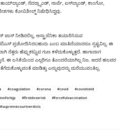
ತಾಯ್‍ಲ್ಯಾಂಡ್, ನೆದರ್‍ಲ್ಯಾಂಡ್, ನಾರ್ವೆ, ಐಸ್‍ಲ್ಯಾಂಡ್, ಕಾಂಗೋ,
ಶಗಳು ಕೋವಿಶೀಲ್ಡ್ ನಿಷೇಧಿಸಿದ್ದವು.
ಪಾಸ್ ನೀಡಿರಲಿಲ್ಲ, ಅಸ್ತ್ರಾಜೆನಿಕಾ ತಯಾರಿಸಿರುವ
ಟಿಎಸ್ ಪ್ರಚೋದಿಸಿರಬಹುದು ಎಂಬ ಮಾತಿದೆಯಾದರೂ ಸ್ಪಷ್ಟವಿಲ್ಲ. ಈ
್ಲವಾಗಿ ನೆತ್ತರು ಹೆಪ್ಪುಕಟ್ಟುವ ಗುಣ ಕಳೆದುಕೊಳ್ಳುತ್ತದೆ. ಹಾಗಾದಾಗ
್ತಾನೆ. ಈ ಲಸಿಕೆಯಿಂದ ಎಲ್ಲರಿಗೂ ತೊಂದರೆಯಾಗಿಲ್ಲ ನಿಜ. ಆದರೆ ಹಲವರ
ೆಗೆದುಕೊಳ್ಳುವಂತೆ ಮಾಡಿತ್ತು ಎನ್ನುವುದನ್ನು ಮರೆಯುವಂತಿಲ್ಲ.
a
#coagulation
#corona
#covid
#covishield
ionforbjp
#firstdoserisk
#forcefulvaccination
#supremecourtverdicts