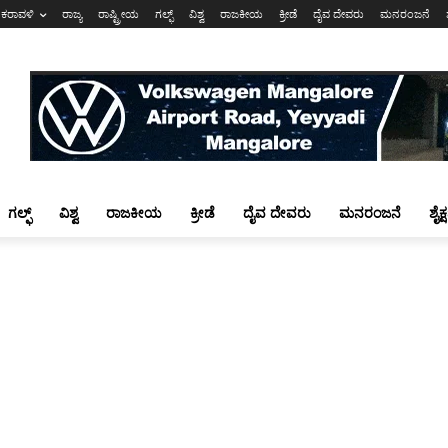
ಕರಾವಳಿ
ರಾಜ್ಯ
ರಾಷ್ಟ್ರೀಯ
ಗಲ್ಫ್
ವಿಶ್ವ
ರಾಜಕೀಯ
ಕ್ರೀಡೆ
ದೈವ ದೇವರು
ಮನರಂಜನೆ
ಗಲ್ಫ್
ವಿಶ್ವ
ರಾಜಕೀಯ
ಕ್ರೀಡೆ
ದೈವ ದೇವರು
ಮನರಂಜನೆ
ಶೈಕ