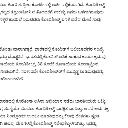
ು ಕೋರಿ ಸುಪ್ರೀಂ ಕೋರ್ಟಿನಲ್ಲಿ ಅರ್ಜಿ ಸಲ್ಲಿಕೆಯಾಗಿದೆ. ಕೋವಿಶೀಲ್ಡ್
ೆಪ್ಪುಗಟ್ಟದ ತ್ರೋಂಬೋಸಿಸ್ ತೊಂದರೆಗೆ ಸಾಕಷ್ಟು ಜನರು ಒಳಗಾಗಿರುವುದು
ಕರೆ ಕಾಯಿಲೆ ಇರುವವರು ಕೋವಿಶೀಲ್ಡ್ ಲಸಿಕೆ ಪಡೆದ ಮೇಲೆ ಸಾವು
ೊಂಡು ಪಾರಾಗಿದ್ದಾರೆ. ಭಾರತದಲ್ಲಿ ಕೋವಿಡ್‍ಗೆ ಬಲಿಯಾದವರ ಸಂಖ್ಯೆ
 ಇನ್ನೂ ದೊಡ್ಡದಿದೆ. ಭಾರತದಲ್ಲಿ ಕೋವಿಡ್ ಲಸಿಕೆ ಹಾಕುವ ಕಾರ್ಯಕ್ರಮವು
ಾಯಿಯ ಕೋವಿಶೀಲ್ಡ್, 38 ಕೋಟಿ ರೂಪಾಯಿಯ ಕೋವ್ಯಾಕ್ಸೀನ್,
 ನೀಡಲಾಗಿದೆ. ಸರಕಾರವೇ ಕೋವಿಶೀಲ್ಡ್‍ಗೆ ಮುಖ್ಯತ್ವ ನೀಡಿರುವುದನ್ನು
 ಆರೋಪವಾಗಿದೆ.
ಭಾರತದಲ್ಲಿ ಕೊರೋನಾ ಲಸಿಕಾ ಅಭಿಯಾನ ನಡೆದು ಭಾರತೀಯರು ಒಟ್ಟು
 ಸಂಸ್ಥೆಯೇ ಮೊದಲು ಕೋವಿಶೀಲ್ಡ್ ಸುರಕ್ಷಿತ ಎಂದಿತ್ತು. ಆದರೆ ಅದು ರಕ್ತ
ಿಯಾ ಸಿಂಡ್ರೋಮ್ ಉಂಟು ಮಾಡುವುದನ್ನು ಕೆಲವು ದೇಶಗಳು ಸ್ವಂತ
ು ದೇಶಗಳಲ್ಲಿ ಕೋವಿಶೀಲ್ಡ್ ನಿಷೇಧಕ್ಕೊಳಗಾಗಿತ್ತು. ಇದನ್ನು