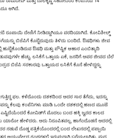
ಾ ರಾಮದೇವ್ ಮತ್ತು ಬಾಲಕೃಷ್ಣ ಸಹೋದರರ ಕಂಪೆನಿಯ 14
ುದೂ ಆಗಿದೆ.
ಕೋಟಿ ರೂಪಾಯಿ ದೇಣಿಗೆ ನೀಡಿದ್ದಾಗಿಯೂ ವರದಿಯಾಗಿದೆ. ಕೋವಿಶೀಲ್ಡ್
ಗೆಯನ್ನು ಬಿಜೆಪಿಗೆ ಕೊಟ್ಟಿರುವುದು ತಿಳಿದು ಬಂದಿದೆ. ಔಷಧಿಗಳು ಜೀವ
ಲಿ ಹುಟ್ಟಿಕೊಂಡಿರುವ ಔಷಧಿ ಮತ್ತು ಪೌಷ್ಟಿಕ ಆಹಾರ ಎಂಬಿತ್ಯಾದಿ
ುವವುಗಳೇ ಹೆಚ್ಚು. ಲಸಿಕೆಗೆ ಒತ್ತಾಯ ಏಕೆ, ಜನರಿಗೆ ಅವರ ಜೀವದ ಬೆಲೆ
ೇಂದ್ರದ ಬಿಜೆಪಿ ಸರಕಾರವು ಒತ್ತಾಯದ ಲಸಿಕೆಗೆ ಕೊನೆ ಹೇಳಿದ್ದನ್ನು
ುತ್ತಿದ್ದ ಫಲ. ಕಳೆದೊಂದು ದಶಕದಿಂದ ಅದರ ಸಾರ ತೆಗೆದು, ಇದನ್ನು
ಚಾರವನ್ನು ಕೆಲವು ಕಂಪೆನಿಗಳು ಮಾಡಿ ಒಂದೇ ದಶಕದಲ್ಲಿ ಹಣದ ಮೂಟೆ
 ಎಷ್ಟಿದೆಯೆಂದರೆ ಕೋವಿಡ್‍ಗೆ ಮೊದಲು ಬಂದ ಹಕ್ಕಿ ಜ್ವರದ ಕಾಲದ
ು ಯಾರೋ ಹೇಳಿದರು. ಅದು ನಿರೂಪಿತವಲ್ಲ, ಹಾಗೆಂದೊಡನೆ ಅದರಲ್ಲಿ
ಡುವೆ ದೊಡ್ಡ ಪತ್ರಿಕೆಯೊಂದರಲ್ಲಿ ಬಂದ ಲೇಖನದಲ್ಲಿ ಪಪ್ಪಾಯಿ
 ಆಯುರ್ವೇದ ಗ್ರಂಥಗಳಲ್ಲಿ ಇರುವುದಾಗಿ ಬರೆಯಲಾಗಿತ್ತು. ಮಧ್ಯ