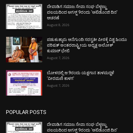
ದೇವಾಡಿಗ ಸಮಾಜ ಸೇವಾ ಸಂಘ ಬೆಳ್ಳಣ್ಣು
ವಲಯದಿಂದ ಆಗಸ್ಟ್ 9ರಂದು ‘ಆಟಿಡೊಂಜಿ ದಿನ’
ಆಚರಣೆ
August 8, 2026
ಪಡುಕುತ್ಯಾರು ಆನೆಗುಂದಿ ಸರಸ್ವತೀ ಪೀಠಕ್ಕೆ ವಿಶ್ವ ಹಿಂದೂ
ಪರಿಷತ್ ಅಂತರರಾಷ್ಟ್ರೀಯ ಅಧ್ಯಕ್ಷ ಅಲೋಕ್
ಕುಮಾರ್ ಭೇಟಿ
August 7, 2026
ಬೋಳದಲ್ಲಿ ಆ.9ರಂದು ಯಕ್ಷಗಾನ ತಾಳಮದ್ದಳೆ
‘ವೀರಮಣಿ ಕಾಳಗ’
August 7, 2026
POPULAR POSTS
ದೇವಾಡಿಗ ಸಮಾಜ ಸೇವಾ ಸಂಘ ಬೆಳ್ಳಣ್ಣು
ವಲಯದಿಂದ ಆಗಸ್ಟ್ 9ರಂದು ‘ಆಟಿಡೊಂಜಿ ದಿನ’