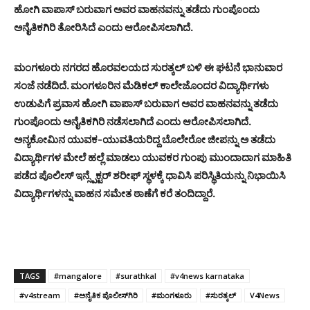
ಹೋಗಿ ವಾಪಾಸ್ ಬರುವಾಗ ಅವರ ವಾಹನವನ್ನು ತಡೆದು ಗುಂಪೊಂದು
ಅನೈತಿಕಗಿರಿ ತೋರಿಸಿದೆ ಎಂದು ಆರೋಪಿಸಲಾಗಿದೆ.
ಮಂಗಳೂರು ನಗರದ ಹೊರವಲಯದ ಸುರತ್ಕಲ್ ಬಳಿ ಈ ಘಟನೆ ಭಾನುವಾರ
ಸಂಜೆ ನಡೆದಿದೆ. ಮಂಗಳೂರಿನ ಮೆಡಿಕಲ್ ಕಾಲೇಜೊಂದರ ವಿದ್ಯಾರ್ಥಿಗಳು
ಉಡುಪಿಗೆ ಪ್ರವಾಸ ಹೋಗಿ ವಾಪಾಸ್ ಬರುವಾಗ ಅವರ ವಾಹನವನ್ನು ತಡೆದು
ಗುಂಪೊಂದು ಅನೈತಿಕಗಿರಿ ನಡೆಸಲಾಗಿದೆ ಎಂದು ಆರೋಪಿಸಲಾಗಿದೆ.
ಅನ್ಯಕೋಮಿನ ಯುವಕ-ಯುವತಿಯರಿದ್ದ ಬೊಲೇರೋ ಜೀಪನ್ನು ಅ ತಡೆದು
ವಿದ್ಯಾರ್ಥಿಗಳ ಮೇಲೆ ಹಲ್ಲೆ ಮಾಡಲು ಯುವಕರ ಗುಂಪು ಮುಂದಾದಾಗ ಮಾಹಿತಿ
ಪಡೆದ ಪೊಲೀಸ್ ಇನ್ಸ್ಪೆಕ್ಟರ್ ಶರೀಫ್ ಸ್ಥಳಕ್ಕೆ ಧಾವಿಸಿ ಪರಿಸ್ಥಿತಿಯನ್ನು ನಿಭಾಯಿಸಿ
ವಿದ್ಯಾರ್ಥಿಗಳನ್ನು ವಾಹನ ಸಮೇತ ಠಾಣೆಗೆ ಕರೆ ತಂದಿದ್ದಾರೆ.
TAGS
#mangalore
#surathkal
#v4news karnataka
#v4stream
#ಅನೈತಿಕ ಪೊಲೀಸ್‍ಗಿರಿ
#ಮಂಗಳೂರು
#ಸುರತ್ಕಲ್
V4News