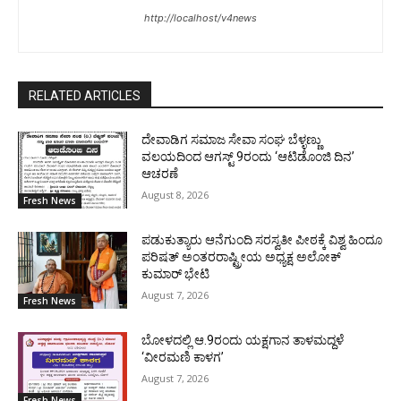
http://localhost/v4news
RELATED ARTICLES
ದೇವಾಡಿಗ ಸಮಾಜ ಸೇವಾ ಸಂಘ ಬೆಳ್ಳಣ್ಣು
ವಲಯದಿಂದ ಆಗಸ್ಟ್ 9ರಂದು ‘ಆಟಿಡೊಂಜಿ ದಿನ’
ಆಚರಣೆ
August 8, 2026
Fresh News
ಪಡುಕುತ್ಯಾರು ಆನೆಗುಂದಿ ಸರಸ್ವತೀ ಪೀಠಕ್ಕೆ ವಿಶ್ವ ಹಿಂದೂ
ಪರಿಷತ್ ಅಂತರರಾಷ್ಟ್ರೀಯ ಅಧ್ಯಕ್ಷ ಅಲೋಕ್
ಕುಮಾರ್ ಭೇಟಿ
August 7, 2026
Fresh News
ಬೋಳದಲ್ಲಿ ಆ.9ರಂದು ಯಕ್ಷಗಾನ ತಾಳಮದ್ದಳೆ
‘ವೀರಮಣಿ ಕಾಳಗ’
August 7, 2026
Fresh News