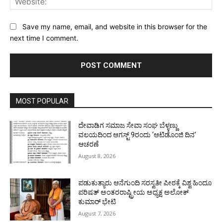
Save my name, email, and website in this browser for the
next time I comment.
MOST POPULAR
ದೇವಾಡಿಗ ಸಮಾಜ ಸೇವಾ ಸಂಘ ಬೆಳ್ಳಣ್ಣು
ವಲಯದಿಂದ ಆಗಸ್ಟ್ 9ರಂದು ‘ಆಟಿಡೊಂಜಿ ದಿನ’
ಆಚರಣೆ
August 8, 2026
ಪಡುಕುತ್ಯಾರು ಆನೆಗುಂದಿ ಸರಸ್ವತೀ ಪೀಠಕ್ಕೆ ವಿಶ್ವ ಹಿಂದೂ
ಪರಿಷತ್ ಅಂತರರಾಷ್ಟ್ರೀಯ ಅಧ್ಯಕ್ಷ ಅಲೋಕ್
ಕುಮಾರ್ ಭೇಟಿ
August 7, 2026