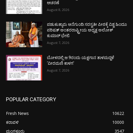
ಆಚರಣೆ
August 8, 2026
ಪಡುಕುತ್ಯಾರು ಆನೆಗುಂದಿ ಸರಸ್ವತೀ ಪೀಠಕ್ಕೆ ವಿಶ್ವ ಹಿಂದೂ
ಪರಿಷತ್ ಅಂತರರಾಷ್ಟ್ರೀಯ ಅಧ್ಯಕ್ಷ ಅಲೋಕ್
ಕುಮಾರ್ ಭೇಟಿ
August 7, 2026
ಬೋಳದಲ್ಲಿ ಆ.9ರಂದು ಯಕ್ಷಗಾನ ತಾಳಮದ್ದಳೆ
‘ವೀರಮಣಿ ಕಾಳಗ’
August 7, 2026
POPULAR CATEGORY
Fresh News
10622
ಕರಾವಳಿ
10000
ಮಂಗಳೂರು
3547