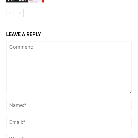
LEAVE A REPLY
Comment:
Na
Ema
Web