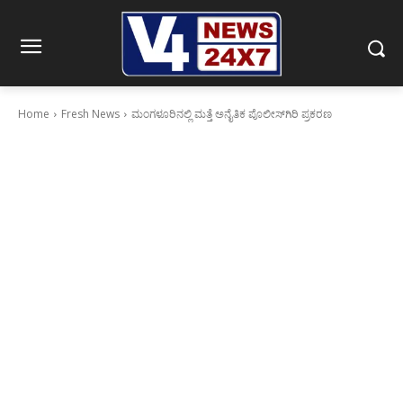
Home
Fresh News
ಮಂಗಳೂರಿನಲ್ಲಿ ಮತ್ತೆ ಅನೈತಿಕ ಪೊಲೀಸ್‍ಗಿರಿ ಪ್ರಕರಣ