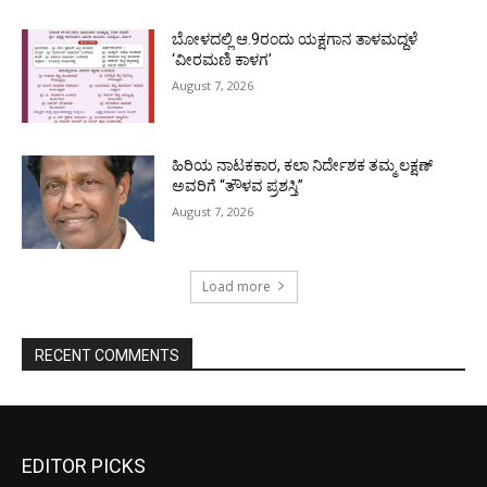
ಬೋಳದಲ್ಲಿ ಆ.9ರಂದು ಯಕ್ಷಗಾನ ತಾಳಮದ್ದಳೆ
‘ವೀರಮಣಿ ಕಾಳಗ’
August 7, 2026
ಹಿರಿಯ ನಾಟಕಕಾರ, ಕಲಾ ನಿರ್ದೇಶಕ ತಮ್ಮ ಲಕ್ಷಣ್
ಅವರಿಗೆ “ತೌಳವ ಪ್ರಶಸ್ತಿ”
August 7, 2026
Load more
RECENT COMMENTS
EDITOR PICKS