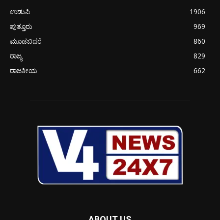
ಉಡುಪಿ
1906
ಪುತ್ತೂರು
969
ಮೂಡಬಿದರೆ
860
ರಾಜ್ಯ
829
ರಾಜಕೀಯ
662
ABOUT US