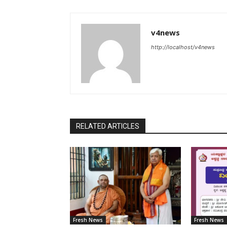
v4news
http://localhost/v4news
RELATED ARTICLES
Fresh News
Fresh News