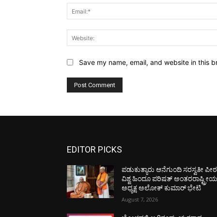
Save my name, email, and website in this b
EDITOR PICKS
ಪಡುಕುತ್ಯಾರು ಆನೆಗುಂದಿ ಸರಸ್ವತೀ ಪೀಠಕ್
ವಿಶ್ವ ಹಿಂದೂ ಪರಿಷತ್ ಅಂತರರಾಷ್ಟ್ರೀ
ಅಧ್ಯಕ್ಷ ಅಲೋಕ್ ಕುಮಾರ್ ಭೇಟಿ
August 7, 2026