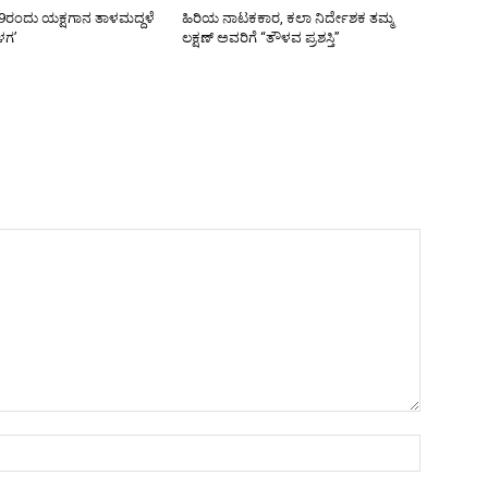
9ರಂದು ಯಕ್ಷಗಾನ ತಾಳಮದ್ದಳೆ
ಹಿರಿಯ ನಾಟಕಕಾರ, ಕಲಾ ನಿರ್ದೇಶಕ ತಮ್ಮ
ಳಗ’
ಲಕ್ಷಣ್ ಅವರಿಗೆ “ತೌಳವ ಪ್ರಶಸ್ತಿ”
Name:*