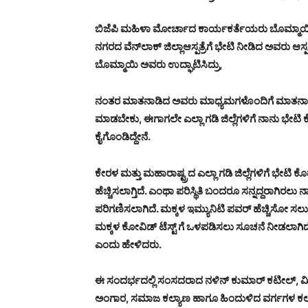
ಬಿಜೆಪಿ ಮಹಿಳಾ ಮೋರ್ಚಾದ ಕಾರ್ಯಕರ್ತೆಯರು ಬೊಮ್ಮಾಯಿ ಅ
ನಗರದ ವೆನ್‍ಲಾಕ್ ಜಿಲ್ಲಾಆಸ್ಪತ್ರೆಗೆ ಭೇಟಿ ನೀಡಿದ ಅವರು
ಬೊಮ್ಮಾಯಿ ಅವರು ಉದ್ಘಾಟಿಸಿದ್ರು,
ನಂತರ ಮಾತನಾಡಿದ ಅವರು ಮಾಧ್ಯಮಗಳೊಂದಿಗೆ ಮಾತನಾಡಿದ್ರು. ಗ
ಮಾಡಬೇಕು, ಈಗಾಗಲೇ ಎಲ್ಲಾ ಗಡಿ ಜಿಲ್ಲೆಗಳಿಗೆ ನಾನು ಭೇಟಿ ಕೊ
ಕೈಗೊಂಡಿದ್ದೇನೆ.
ಕೇರಳ ಮತ್ತು ಮಹಾರಾಷ್ಟ್ರದ ಎಲ್ಲಾ ಗಡಿ ಜಿಲ್ಲೆಗಳಿಗೆ ಭೇಟಿ ಕೊಡ
ಹೆಚ್ಚಿಸಲಾಗ್ತಿದೆ. ಎಂಥಾ ಪರಿಸ್ಥಿತಿ ಬಂದರೂ ಸನ್ನದ್ದರಾಗಿರಲು
ಪರಿಗಣಿಸಲಾಗಿದೆ. ಮಕ್ಕಳ ಇಮ್ಯುನಿಟಿ ಪವರ್ ಹೆಚ್ಚಿಸೋ ಸಲುವ
ಮಕ್ಕಳ ಕೋವಿಡ್ ಟೆಸ್ಟ್ ಗೆ ಒಳಪಡಿಸಲು ಸೂಚನೆ ನೀಡಲಾಗಿದೆ. 
ಎಂದು ಹೇಳಿದರು.
ಈ ಸಂದರ್ಭದಲ್ಲಿ ಸಂಸದರಾದ ನಳಿನ್ ಕುಮಾರ್ ಕಟೀಲ್, ಮ
ಅಂಗಾರ, ಸಮಾಜ ಕಲ್ಯಾಣ ಹಾಗೂ ಹಿಂದುಳಿದ ವರ್ಗಗಳ ಕಲ್