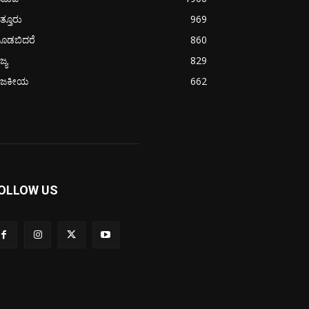
ತ್ತೂರು
969
ೂಡಬಿದರೆ
860
ಜ್ಯ
829
ಾಜಕೀಯ
662
OLLOW US