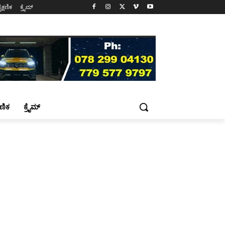
ೈಕ್ಷಣಿಕ
ಕ್ರೈಮ್
್ಷಣಿಕ
ಕ್ರೈಮ್