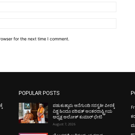
Email:*
Website:
rowser for the next time I comment.
POPULAR POSTS
P
ಕೆ
ಪಡುಕುತ್ಯಾರು ಆನೆಗುಂದಿ ಸರಸ್ವತೀ ಪೀಠಕ್ಕೆ
F
ಯ
ವಿಶ್ವ ಹಿಂದೂ ಪರಿಷತ್ ಅಂತರರಾಷ್ಟ್ರೀಯ
ಕ
ಅಧ್ಯಕ್ಷ ಅಲೋಕ್ ಕುಮಾರ್ ಭೇಟಿ
August 7, 2026
ಮ
ಉ