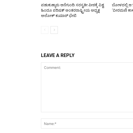
ಪಡುಕುತ್ಯಾರು ಆನೆಗುಂದಿ ಸರಸ್ವತೀ ಪೀಠಕ್ಕೆ ವಿಶ್ವ
ಬೋಳದಲ್ಲಿ ಆ.
ಹಿಂದೂ ಪರಿಷತ್ ಅಂತರರಾಷ್ಟ್ರೀಯ ಅಧ್ಯಕ್ಷ
‘ವೀರಮಣಿ ಕಾ
ಅಲೋಕ್ ಕುಮಾರ್ ಭೇಟಿ
LEAVE A REPLY
Comment: