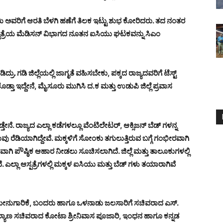
ವರಿಗೆ ಆರತಿ ಬೆಳಗಿ ಹಣೆಗೆ ತಿಲಕ ಇಟ್ಟು ಶುಭ ಕೋರಿದರು. ತದ ನಂತರ
 ಆಸ್ಪತ್ರೆಯ ಮೆಡಿಸನ್ ವಿಭಾಗದ ನೂತನ ಐಸಿಯು ಘಟಕವನ್ನು ಸಿಎಂ
ಡಿ ಜಿಲ್ಲೆಯಲ್ಲಿ ಜಾಗೃತೆ ವಹಿಸಬೇಕು, ಪಕ್ಕದ ರಾಜ್ಯದವರಿಗೆ ಟೆಸ್ಟ್
ಡ್ತಾ ಇದ್ದೇನೆ, ಮೈಸೂರು ಮುಗಿಸಿ ದ.ಕ ಮತ್ತು ಉಡುಪಿ ಜಿಲ್ಲೆ ಪ್ರವಾಸ
್ತೇನೆ. ರಾಜ್ಯದ ಎಲ್ಲಾ ಕಡೆಗಳಲ್ಲೂ ವೆಂಟಿಲೇಟರ್, ಆಕ್ಸಿಜನ್ ಬೆಡ್ ಗಳನ್ನ
 ನಾವು ರೆಡಿಯಾಗಿದ್ದೇವೆ. ಮಕ್ಕಳಿಗೆ ಸೋಂಕು ತಗುಲುತ್ತಿರುವ ಬಗ್ಗೆ ಗಂಭೀರವಾಗಿ
ಾಗಿ ಪೌಷ್ಠಿಕ ಆಹಾರ ನೀಡಲು ಸೂಚಿಸಲಾಗಿದೆ. ಜಿಲ್ಲೆ ಮತ್ತು ತಾಲೂಕುಗಳಲ್ಲಿ
ಎಲ್ಲಾ ಆಸ್ಪತ್ರೆಗಳಲ್ಲಿ ಮಕ್ಕಳ ಐಸಿಯು ಮತ್ತು ಬೆಡ್ ಗಳು ತಯಾರಾಗಿವೆ
ೀನುಗಾರಿಕೆ, ಬಂದರು ಹಾಗೂ ಒಳನಾಡು ಜಲಸಾರಿಗೆ ಸಚಿವರಾದ ಎಸ್.
ಯಾಣ ಸಚಿವರಾದ ಕೋಟಾ ಶ್ರೀನಿವಾಸ ಪೂಜಾರಿ, ಇಂಧನ ಹಾಗೂ ಕನ್ನಡ