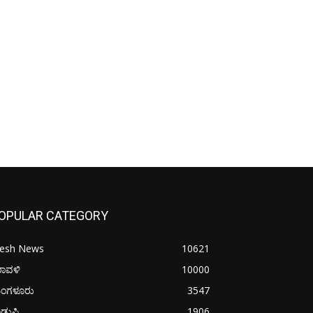
OPULAR CATEGORY
resh News
10621
ರಾವಳಿ
10000
ಂಗಳೂರು
3547
ಡುಪಿ
1906