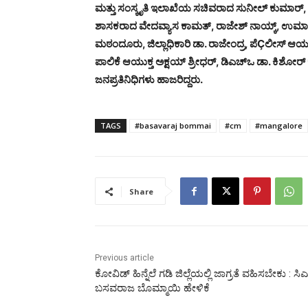
ಮತ್ತು ಸಂಸ್ಕೃತಿ ಇಲಾಖೆಯ ಸಚಿವರಾದ ಸುನೀಲ್ ಕುಮಾರ್, 
ಶಾಸಕರಾದ ವೇದವ್ಯಾಸ ಕಾಮತ್, ರಾಜೇಶ್ ನಾಯ್ಕ್, ಉಮಾನಾ
ಮಠಂದೂರು, ಜಿಲ್ಲಾಧಿಕಾರಿ ಡಾ. ರಾಜೇಂದ್ರ, ಪೆÇಲೀಸ್ ಆ
ಪಾಲಿಕೆ ಆಯುಕ್ತ ಅಕ್ಷಯ್ ಶ್ರೀಧರ್, ಡಿಎಚ್‍ಒ ಡಾ. ಕಿಶೋರ್ ಕ
ಜನಪ್ರತಿನಿಧಿಗಳು ಹಾಜರಿದ್ದರು.
TAGS
#basavaraj bommai
#cm
#mangalore
Share
Previous article
ಕೋವಿಡ್ ಹಿನ್ನೆಲೆ ಗಡಿ ಜಿಲ್ಲೆಯಲ್ಲಿ ಜಾಗ್ರತೆ ವಹಿಸಬೇಕು : ಸಿ
ಬಸವರಾಜ ಬೊಮ್ಮಾಯಿ ಹೇಳಿಕೆ