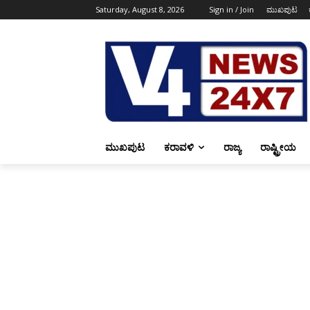
Saturday, August 8, 2026
Sign in / Join
ಮುಖಪುಟ
ಮುಖಪುಟ
ಕರಾವಳಿ
ರಾಜ್ಯ
ರಾಷ್ಟ್ರೀಯ