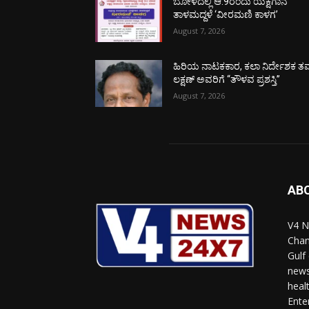
ಬೋಳದಲ್ಲಿ ಆ.9ರಂದು ಯಕ್ಷಗಾನ
ತಾಳಮದ್ದಳೆ ‘ವೀರಮಣಿ ಕಾಳಗ’
August 7, 2026
ಹಿರಿಯ ನಾಟಕಕಾರ, ಕಲಾ ನಿರ್ದೇಶಕ ತಮ
ಲಕ್ಷಣ್ ಅವರಿಗೆ “ತೌಳವ ಪ್ರಶಸ್ತಿ”
August 7, 2026
AB
V4 N
Chan
Gulf
news
heal
Ente