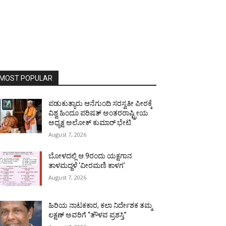
MOST POPULAR
ಪಡುಕುತ್ಯಾರು ಆನೆಗುಂದಿ ಸರಸ್ವತೀ ಪೀಠಕ್ಕೆ
ವಿಶ್ವ ಹಿಂದೂ ಪರಿಷತ್ ಅಂತರರಾಷ್ಟ್ರೀಯ
ಅಧ್ಯಕ್ಷ ಅಲೋಕ್ ಕುಮಾರ್ ಭೇಟಿ
August 7, 2026
ಬೋಳದಲ್ಲಿ ಆ.9ರಂದು ಯಕ್ಷಗಾನ
ತಾಳಮದ್ದಳೆ ‘ವೀರಮಣಿ ಕಾಳಗ’
August 7, 2026
ಹಿರಿಯ ನಾಟಕಕಾರ, ಕಲಾ ನಿರ್ದೇಶಕ ತಮ್ಮ
ಲಕ್ಷಣ್ ಅವರಿಗೆ “ತೌಳವ ಪ್ರಶಸ್ತಿ”