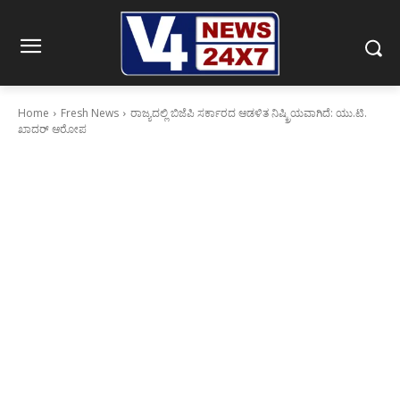
Home
Fresh News
ರಾಜ್ಯದಲ್ಲಿ ಬಿಜೆಪಿ ಸರ್ಕಾರದ ಆಡಳಿತ ನಿಷ್ಕ್ರಿಯವಾಗಿದೆ: ಯು.ಟಿ.
ಖಾದರ್ ಆರೋಪ