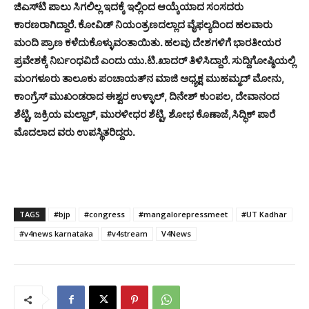
ಜಿಎಸ್‌ಟಿ ಪಾಲು ಸಿಗಲಿಲ್ಲ ಇದಕ್ಕೆ ಇಲ್ಲಿಂದ ಆಯ್ಕೆಯಾದ ಸಂಸದರು
ಕಾರಣರಾಗಿದ್ದಾರೆ. ಕೋವಿಡ್ ನಿಯಂತ್ರಣದಲ್ಲಾದ ವೈಫಲ್ಯದಿಂದ ಹಲವಾರು
ಮಂದಿ ಪ್ರಾಣ ಕಳೆದುಕೊಳ್ಳುವಂತಾಯಿತು. ಹಲವು ದೇಶಗಳಿಗೆ ಭಾರತೀಯರ
ಪ್ರವೇಶಕ್ಕೆ ನಿರ್ಬಂಧವಿದೆ ಎಂದು ಯು.ಟಿ.ಖಾದರ್ ತಿಳಿಸಿದ್ದಾರೆ. ಸುದ್ದಿಗೋಷ್ಠಿಯಲ್ಲಿ
ಮಂಗಳೂರು ತಾಲೂಕು ಪಂಚಾಯತ್‌ನ ಮಾಜಿ ಅಧ್ಯಕ್ಷ ಮುಹಮ್ಮದ್ ಮೋನು,
ಕಾಂಗ್ರೆಸ್ ಮುಖಂಡರಾದ ಈಶ್ವರ ಉಳ್ಳಾಲ್, ದಿನೇಶ್ ಕುಂಪಲ, ದೇವಾನಂದ
ಶೆಟ್ಟಿ, ಜಕ್ರಿಯ ಮಲ್ಹಾರ್, ಮುರಳೀಧರ ಶೆಟ್ಟಿ, ಶೋಭ ಕೊಣಾಜೆ,ಸಿದ್ಧಿಕ್ ಪಾರೆ
ಮೊದಲಾದ ವರು ಉಪಸ್ಥಿತರಿದ್ದರು.
TAGS
#bjp
#congress
#mangalorepressmeet
#UT Kadhar
#v4news karnataka
#v4stream
V4News