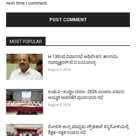
next time I comment.
MOST POPULAR
ಆ.13ರಿಂದ ವಿಧಾನಸಭೆ ಅಧಿವೇಶನ: ಹಂಗಾಮಿ
ಸಭಾಧ್ಯಕ್ಷರಾಗಿ ಟಿ.ಬಿ.ಜಯಚಂದ್ರ
August 9, 2026
ಉಡುಪಿ–ಉಚ್ಚಿಲ ದಸರಾ -2026 ಪಂಚಮ ವರ್ಷದ
ಅದ್ಧೂರಿ ಆಚರಣೆಗೆ ಪೂರ್ವಭಾವಿ ಸಭೆ
August 9, 2026
ರೋಟರಿ ಆಂಗ್ಲ ಮಾಧ್ಯಮ ಪ್ರೌಢಶಾಲೆ ಕಿನ್ನಿಗೋಳಿಯಲ್ಲಿ
ಶಿಕ್ಷಕ–ರಕ್ಷಕ ಸಂಘದ ಸಭೆ