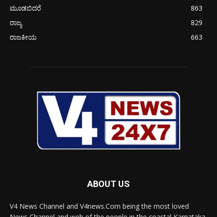
ಮೂಡಬಿದರೆ
863
ರಾಜ್ಯ
829
ರಾಜಕೀಯ
663
ABOUT US
V4 News Channel and V4news.Com being the most loved
News Channel and web of the people in the coastal Karnataka