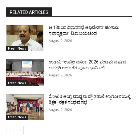
RELATED ARTICLES
ಆ.13ರಿಂದ ವಿಧಾನಸಭೆ ಅಧಿವೇಶನ: ಹಂಗಾಮಿ
ಸಭಾಧ್ಯಕ್ಷರಾಗಿ ಟಿ.ಬಿ.ಜಯಚಂದ್ರ
August 9, 2026
Fresh News
ಉಡುಪಿ–ಉಚ್ಚಿಲ ದಸರಾ -2026 ಪಂಚಮ ವರ್ಷದ
ಅದ್ಧೂರಿ ಆಚರಣೆಗೆ ಪೂರ್ವಭಾವಿ ಸಭೆ
August 9, 2026
Fresh News
ರೋಟರಿ ಆಂಗ್ಲ ಮಾಧ್ಯಮ ಪ್ರೌಢಶಾಲೆ ಕಿನ್ನಿಗೋಳಿಯಲ್ಲಿ
ಶಿಕ್ಷಕ–ರಕ್ಷಕ ಸಂಘದ ಸಭೆ
August 9, 2026
Fresh News