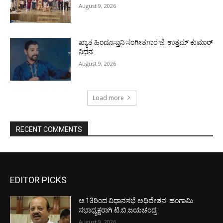
August 9, 2026
ಖ್ಯಾತ ಹಿಂದೂಸ್ತಾನಿ ಸಂಗೀತಗಾರ ಜೆ. ಉತ್ತಮ್ ಕುಮಾರ್
ನಿಧನ
August 9, 2026
Load more
RECENT COMMENTS
EDITOR PICKS
ಆ.13ರಿಂದ ವಿಧಾನಸಭೆ ಅಧಿವೇಶನ: ಹಂಗಾಮಿ
ಸಭಾಧ್ಯಕ್ಷರಾಗಿ ಟಿ.ಬಿ.ಜಯಚಂದ್ರ
August 9, 2026