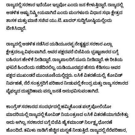
ರಾಜ್ಯದಲ್ಲಿ ಸರಕಾರ ಇದೆಯೋ ಇಲ್ಲವೋ ಎಂದು ಜನ ಕೇಳುತ್ತಿದ್ದಾರೆ. ರಾಜ್ಯದಲ್ಲಿ
ಆಡಳಿತ ಅಷ್ಟು ನಿಷ್ಕ್ರೀಯವಾಗಿದೆ ಎಂದು ಮಂಗಳೂರು ವಿಧಾನ ಸಭಾ ಕ್ಷೇತ್ರದ
ಶಾಸಕ ಮತ್ತು ಮಾಜಿ ಸಚಿವ ಯು.ಟಿ. ಖಾದರ್ ಸುದ್ದಿಗೋಷ್ಠಿಯಲ್ಲಿಂದು
ಟೀಕಿಸಿದ್ದಾರೆ.
ರಾಜ್ಯದಲ್ಲಿ ಆಡಳಿತ ನಡೆಸಿದ ಯಡಿಯೂರಪ್ಪ ನೇತೃತ್ವದ ಸರಕಾರ ಎಲ್ಲಾ
ಕ್ಷೇತ್ರದಲ್ಲೂ ವಿಫಲವಾಗಿದೆ. ಅವರ ಪಕ್ಷದವರೆ ಬಿಜೆಪಿಯ ಭ್ರಷ್ಟಾಚಾರದ ಬಗ್ಗೆ
ಬಹಿರಂಗ ಹೇಳಿಕೆ ನೀಡಿದ್ದಾರೆ. ರಾಜ್ಯಪಾಲರಿಗೆ ದೂರು ನೀಡಿದ್ದಾರೆ. ಈ ರೀತಿಯ
ಘಟನೆ ಹಿಂದೆಂದು ನಡೆದಿರಲಿಲ್ಲ. ಯಡಿಯೂರಪ್ಪರ ಹೆಸರು ಕೆಡಿಸಲು ಅವರ
ಪಕ್ಷದ ಮುಖಂಡರೆ ಮುಂಚೂಣಿಯಲ್ಲಿದ್ದರು. ಲಸಿಕೆ ವಿತರಣೆಯಲ್ಲಿ, ಕೋವಿಡ್
ನಿರ್ವಹಣೆ, ನೆರೆ ಸಂತ್ರಸ್ತರಿಗೆ ಪರಿಹಾರ ನೀಡುವಲ್ಲಿ ಕೇಂದ್ರ ಮತ್ತು ರಾಜ್ಯ ಸರಕಾರದ
ವೈಫಲ್ಯದ ದುಷ್ಪರಿಣಾಮ ವನ್ನು ಜನತೆ ಅನುಭವಿಸುವಂತಾಗಿದೆ.
ಕಾಂಗ್ರೆಸ್ ಸರಕಾರದ ಸಂದರ್ಭದಲ್ಲಿ ಹಮ್ಮಿಕೊಂಡ ಪಲ್ಸ್ ಪೋಲಿಯೋ
ಮಾದರಿಯಲ್ಲಿ ರಾಜ್ಯದಲ್ಲಿ ಕೋವಿಡ್ ನಿಯಂತ್ರಣದ ಲಸಿಕೆ ವಿತರಣೆಯಾಗಬೇಕಿತ್ತು
ಅದು ಆಗಿಲ್ಲ. ಸರಕಾರದ ಬಗ್ಗೆ ಬಿಜೆಪಿ ಹೈ ಕಮಾಂಡ್ ನಿರ್ಲಕ್ಷ್ಯ ಧೋರಣೆ
ಹೊಂದಿದೆ. ತಮಿಳು ನಾಡಿಗೆ ಹೆಚ್ಚಿನ ಮನ್ನಣೆ ನೀಡುತ್ತಿದೆ. ರಾಜ್ಯದಲ್ಲಿ ನೆರೆಪರಿಹಾರ,