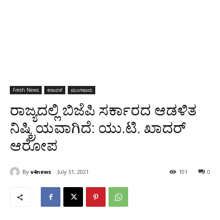
Fresh News
ಕರಾವಳಿ
ಮಂಗಳೂರು
ರಾಜ್ಯದಲ್ಲಿ ಬಿಜೆಪಿ ಸರ್ಕಾರದ ಆಡಳಿತ
ನಿಷ್ಕ್ರಿಯವಾಗಿದೆ: ಯು.ಟಿ. ಖಾದರ್
ಆರೋಪ
By
v4news
July 31, 2021
101
0