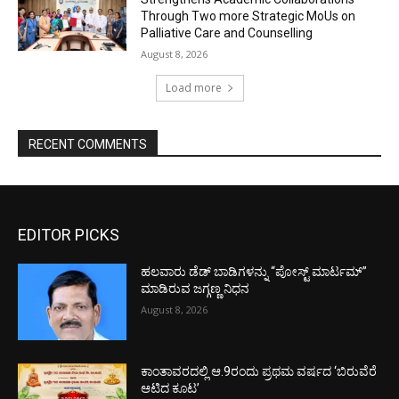
Through Two more Strategic MoUs on
Palliative Care and Counselling
August 8, 2026
Load more
RECENT COMMENTS
EDITOR PICKS
ಹಲವಾರು ಡೆಡ್ ಬಾಡಿಗಳನ್ನು “ಪೋಸ್ಟ್ ಮಾರ್ಟಮ್”
ಮಾಡಿರುವ ಜಗ್ಗಣ್ಣ ನಿಧನ
August 8, 2026
ಕಾಂತಾವರದಲ್ಲಿ ಆ.9ರಂದು ಪ್ರಥಮ ವರ್ಷದ ‘ಬಿರುವೆರೆ
ಆಟಿದ ಕೂಟ’