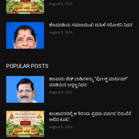
August 8, 2026
ಹೆಜಮಾಡಿಯ ಸಮಾಜಮುಖಿ ಮಹಿಳೆ ಸರೋಜಿನಿ ನಿಧನ
August 8, 2026
POPULAR POSTS
ಹಲವಾರು ಡೆಡ್ ಬಾಡಿಗಳನ್ನು “ಪೋಸ್ಟ್ ಮಾರ್ಟಮ್”
ಮಾಡಿರುವ ಜಗ್ಗಣ್ಣ ನಿಧನ
August 8, 2026
ಕಾಂತಾವರದಲ್ಲಿ ಆ.9ರಂದು ಪ್ರಥಮ ವರ್ಷದ ‘ಬಿರುವೆರೆ
ಆಟಿದ ಕೂಟ’
August 8, 2026