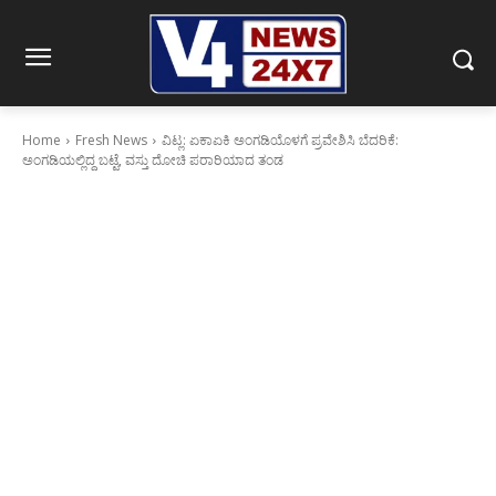
Home
Fresh News
ವಿಟ್ಲ: ಏಕಾಏಕಿ ಅಂಗಡಿಯೊಳಗೆ ಪ್ರವೇಶಿಸಿ ಬೆದರಿಕೆ:
ಅಂಗಡಿಯಲ್ಲಿದ್ದ ಬಟ್ಟೆ, ವಸ್ತು ದೋಚಿ ಪರಾರಿಯಾದ ತಂಡ