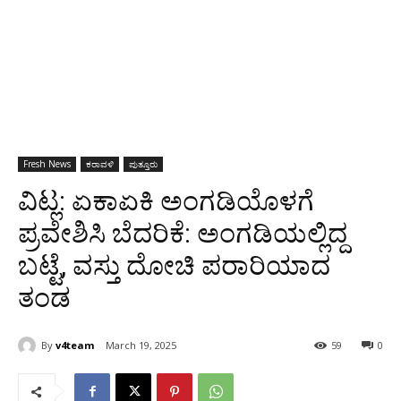
Fresh News
ಕರಾವಳಿ
ಪುತ್ತೂರು
ವಿಟ್ಲ: ಏಕಾಏಕಿ ಅಂಗಡಿಯೊಳಗೆ
ಪ್ರವೇಶಿಸಿ ಬೆದರಿಕೆ: ಅಂಗಡಿಯಲ್ಲಿದ್ದ
ಬಟ್ಟೆ, ವಸ್ತು ದೋಚಿ ಪರಾರಿಯಾದ
ತಂಡ
By
v4team
March 19, 2025
59
0