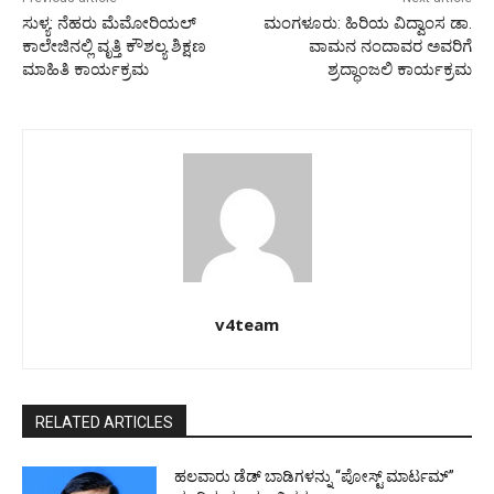
ಸುಳ್ಯ: ನೆಹರು ಮೆಮೋರಿಯಲ್
ಮಂಗಳೂರು: ಹಿರಿಯ ವಿದ್ವಾಂಸ ಡಾ.
ಕಾಲೇಜಿನಲ್ಲಿ ವೃತ್ತಿ ಕೌಶಲ್ಯ ಶಿಕ್ಷಣ
ವಾಮನ ನಂದಾವರ ಅವರಿಗೆ
ಮಾಹಿತಿ ಕಾರ್ಯಕ್ರಮ
ಶ್ರದ್ಧಾಂಜಲಿ ಕಾರ್ಯಕ್ರಮ
v4team
RELATED ARTICLES
ಹಲವಾರು ಡೆಡ್ ಬಾಡಿಗಳನ್ನು “ಪೋಸ್ಟ್ ಮಾರ್ಟಮ್”