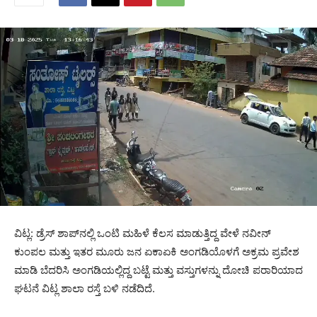
ವಿಟ್ಲ: ಡ್ರೆಸ್ ಶಾಪ್‌ನಲ್ಲಿ ಒಂಟಿ ಮಹಿಳೆ ಕೆಲಸ ಮಾಡುತ್ತಿದ್ದ ವೇಳೆ ನವೀನ್
ಕುಂಪಲ ಮತ್ತು ಇತರ ಮೂರು ಜನ ಏಕಾಏಕಿ ಅಂಗಡಿಯೊಳಗೆ ಅಕ್ರಮ ಪ್ರವೇಶ
ಮಾಡಿ ಬೆದರಿಸಿ ಅಂಗಡಿಯಲ್ಲಿದ್ದ ಬಟ್ಟೆ ಮತ್ತು ವಸ್ತುಗಳನ್ನು ದೋಚಿ ಪರಾರಿಯಾದ
ಘಟನೆ ವಿಟ್ಲ ಶಾಲಾ ರಸ್ತೆ ಬಳಿ ನಡೆದಿದೆ.