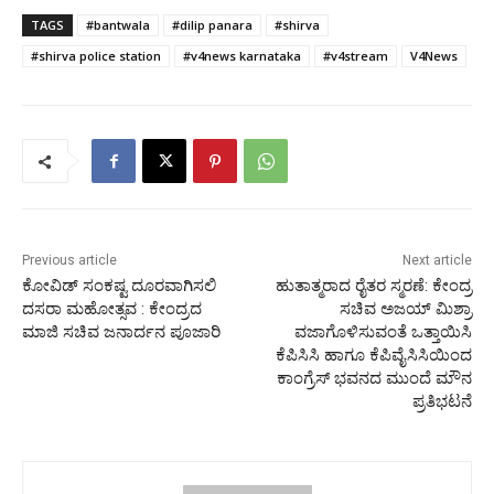
TAGS
#bantwala
#dilip panara
#shirva
#shirva police station
#v4news karnataka
#v4stream
V4News
Previous article
Next article
ಕೋವಿಡ್ ಸಂಕಷ್ಟ ದೂರವಾಗಿಸಲಿ
ಹುತಾತ್ಮರಾದ ರೈತರ ಸ್ಮರಣೆ: ಕೇಂದ್ರ
ದಸರಾ ಮಹೋತ್ಸವ : ಕೇಂದ್ರದ
ಸಚಿವ ಅಜಯ್ ಮಿಶ‍್ರಾ
ಮಾಜಿ ಸಚಿವ ಜನಾರ್ದನ ಪೂಜಾರಿ
ವಜಾಗೊಳಿಸುವಂತೆ ಒತ್ತಾಯಿಸಿ
ಕೆಪಿಸಿಸಿ ಹಾಗೂ ಕೆಪಿವೈಸಿಸಿಯಿಂದ
ಕಾಂಗ್ರೆಸ್ ಭವನದ ಮುಂದೆ ಮೌನ
ಪ್ರತಿಭಟನೆ