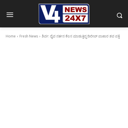
Home
Fresh News
ಶಿರ್ವ: ದೈವ ನರ್ತನ ಕೆಲಸ ಮಾಡುತ್ತಿದ್ದ ದಿಲೀಪ್ ಪಾಣಾರ ಶವ ಪತ್ತೆ