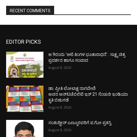
RECENT COMMENTS
EDITOR PICKS
ಆ.9ರಂದು ‘ಆಟಿ ತಿಂಗಳ ಭೂತಾರಾಧನೆ’ : ಸಾಕ್ಷ್ಯ ಚಿತ್ರ
ಪ್ರದರ್ಶನ ಹಾಗೂ ಸಂವಾದ
August 8, 2026
ಡಾ. ಪ್ರೀತಿ ಲೋಲಾಕ್ಷ ನಾಗವೇಣಿ
ಅವರ ಅನ್‌ಟಚೆಬಿಲಿಟಿ ಇನ್ 21 ಸೆಂಚುರಿ ಇಂಡಿಯಾ
ಕೃತಿ ಬಿಡುಗಡೆ
August 8, 2026
ಸಂಶುದ್ಧೀನ್ ಎಣ್ಮೂರವರಿಗೆ ಪ.ಗೋ ಪ್ರಶಸ್ತಿ
August 8, 2026