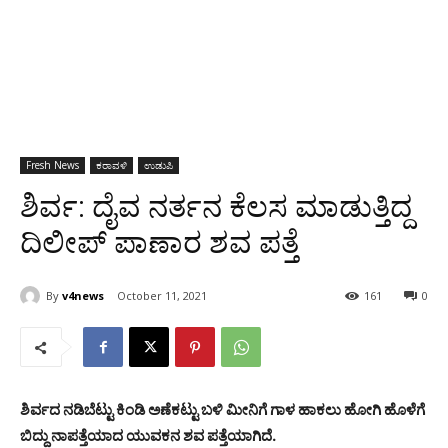
Fresh News
ಕರಾವಳಿ
ಉಡುಪಿ
ಶಿರ್ವ: ದೈವ ನರ್ತನ ಕೆಲಸ ಮಾಡುತ್ತಿದ್ದ
ದಿಲೀಪ್ ಪಾಣಾರ ಶವ ಪತ್ತೆ
By
v4news
October 11, 2021
161
0
ಶಿರ್ವದ ನಡಿಬೆಟ್ಟು ಕಿಂಡಿ ಅಣೆಕಟ್ಟು ಬಳಿ ಮೀನಿಗೆ ಗಾಳ ಹಾಕಲು ಹೋಗಿ ಹೊಳೆಗೆ
ಬಿದ್ದು ನಾಪತ್ತೆಯಾದ ಯುವಕನ ಶವ ಪತ್ತೆಯಾಗಿದೆ.