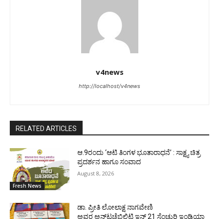
v4news
http://localhost/v4news
RELATED ARTICLES
ಆ.9ರಂದು ‘ಆಟಿ ತಿಂಗಳ ಭೂತಾರಾಧನೆ’ : ಸಾಕ್ಷ್ಯ ಚಿತ್ರ
ಪ್ರದರ್ಶನ ಹಾಗೂ ಸಂವಾದ
August 8, 2026
Fresh News
ಡಾ. ಪ್ರೀತಿ ಲೋಲಾಕ್ಷ ನಾಗವೇಣಿ
ಅವರ ಅನ್‌ಟಚೆಬಿಲಿಟಿ ಇನ್ 21 ಸೆಂಚುರಿ ಇಂಡಿಯಾ