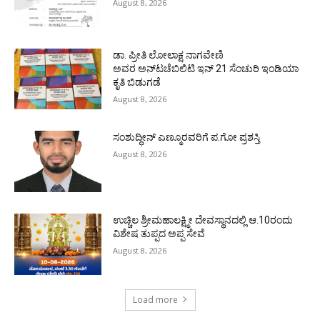
August 8, 2026
ಡಾ. ಪ್ರೀತಿ ಲೋಲಾಕ್ಷ ನಾಗವೇಣಿ
ಅವರ ಅನ್‌ಟಚೆಬಿಲಿಟಿ ಇನ್ 21 ಸೆಂಚುರಿ ಇಂಡಿಯಾ
ಕೃತಿ ಬಿಡುಗಡೆ
August 8, 2026
ಸಂಶುದ್ಧೀನ್ ಎಣ್ಮೂರವರಿಗೆ ಪ.ಗೋ ಪ್ರಶಸ್ತಿ
August 8, 2026
ಉಚ್ಚಿಲ ಶ್ರೀಮಹಾಲಕ್ಷ್ಮೀ ದೇವಸ್ಥಾನದಲ್ಲಿ ಆ.10ರಂದು
ವಿಶೇಷ ತುಪ್ಪದ ಅಪ್ಪ ಸೇವೆ
August 8, 2026
Load more