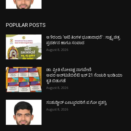
POPULAR POSTS
ಆ.9ರಂದು ‘ಆಟಿ ತಿಂಗಳ ಭೂತಾರಾಧನೆ’ : ಸಾಕ್ಷ್ಯ ಚಿತ್ರ
ಪ್ರದರ್ಶನ ಹಾಗೂ ಸಂವಾದ
August 8, 2026
ಡಾ. ಪ್ರೀತಿ ಲೋಲಾಕ್ಷ ನಾಗವೇಣಿ
ಅವರ ಅನ್‌ಟಚೆಬಿಲಿಟಿ ಇನ್ 21 ಸೆಂಚುರಿ ಇಂಡಿಯಾ
ಕೃತಿ ಬಿಡುಗಡೆ
August 8, 2026
ಸಂಶುದ್ಧೀನ್ ಎಣ್ಮೂರವರಿಗೆ ಪ.ಗೋ ಪ್ರಶಸ್ತಿ
August 8, 2026