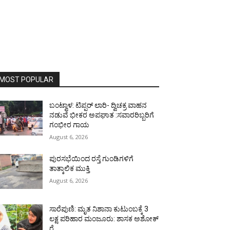
MOST POPULAR
ಬಂಟ್ವಾಳ: ಟಿಪ್ಪರ್ ಲಾರಿ- ದ್ವಿಚಕ್ರ ವಾಹನ
ನಡುವೆ ಭೀಕರ ಅಪಘಾತ :ಸವಾರರಿಬ್ಬರಿಗೆ
ಗಂಭೀರ ಗಾಯ
August 6, 2026
ಪುರಸಭೆಯಿಂದ ರಸ್ತೆ ಗುಂಡಿಗಳಿಗೆ
ತಾತ್ಕಾಲಿಕ ಮುಕ್ತಿ
August 6, 2026
ಸಾರೆಪುಣಿ: ಮೃತ ನಿಶಾನಾ ಕುಟುಂಬಕ್ಕೆ 3
ಲಕ್ಷ ಪರಿಹಾರ ಮಂಜೂರು: ಶಾಸಕ ಅಶೋಕ್
ರೈ