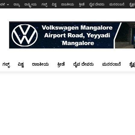
ಾವಳಿ
ರಾಜ್ಯ
ರಾಷ್ಟ್ರೀಯ
ಗಲ್ಫ್
ವಿಶ್ವ
ರಾಜಕೀಯ
ಕ್ರೀಡೆ
ದೈವ ದೇವರು
ಮನರಂಜನೆ
ಶೈಕ್
ಗಲ್ಫ್
ವಿಶ್ವ
ರಾಜಕೀಯ
ಕ್ರೀಡೆ
ದೈವ ದೇವರು
ಮನರಂಜನೆ
ಶೈಕ