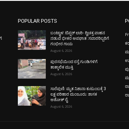
POPULAR POSTS
P
ಬಂಟ್ವಾಳ: ಟಿಪ್ಪರ್ ಲಾರಿ- ದ್ವಿಚಕ್ರ ವಾಹನ
F
ಗೆ
ನಡುವೆ ಭೀಕರ ಅಪಘಾತ :ಸವಾರರಿಬ್ಬರಿಗೆ
ಕ
ಗಂಭೀರ ಗಾಯ
August 6, 2026
ಮ
ಉ
ಪುರಸಭೆಯಿಂದ ರಸ್ತೆ ಗುಂಡಿಗಳಿಗೆ
ತಾತ್ಕಾಲಿಕ ಮುಕ್ತಿ
ಪು
August 6, 2026
ಮ
ರಾ
ಸಾರೆಪುಣಿ: ಮೃತ ನಿಶಾನಾ ಕುಟುಂಬಕ್ಕೆ 3
ಲಕ್ಷ ಪರಿಹಾರ ಮಂಜೂರು: ಶಾಸಕ
ರ
ಅಶೋಕ್ ರೈ
August 6, 2026