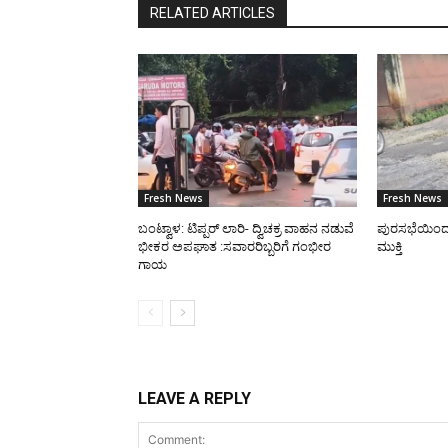
RELATED ARTICLES
Fresh News
Fresh News
ಬಂಟ್ವಾಳ: ಟಿಪ್ಪರ್ ಲಾರಿ- ದ್ವಿಚಕ್ರ ವಾಹನ ನಡುವೆ
ಪುರಸಭೆಯಿಂದ ರಸ
ಭೀಕರ ಅಪಘಾತ :ಸವಾರರಿಬ್ಬರಿಗೆ ಗಂಭೀರ
ಮುಕ್ತಿ
ಗಾಯ
LEAVE A REPLY