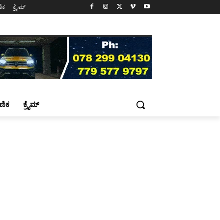
ಷಣಿಕ
ಕ್ರೈಮ್
್ಷಣಿಕ
ಕ್ರೈಮ್