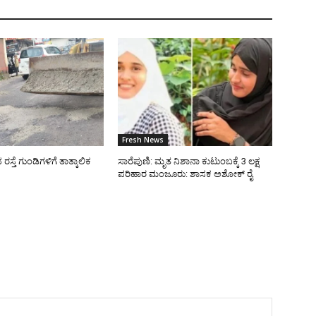
Fresh News
್ತೆ ಗುಂಡಿಗಳಿಗೆ ತಾತ್ಕಾಲಿಕ
ಸಾರೆಪುಣಿ: ಮೃತ ನಿಶಾನಾ ಕುಟುಂಬಕ್ಕೆ 3 ಲಕ್ಷ
ಪರಿಹಾರ ಮಂಜೂರು: ಶಾಸಕ ಅಶೋಕ್ ರೈ