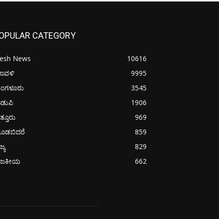
OPULAR CATEGORY
resh News
10616
ರಾವಳಿ
9995
ಂಗಳೂರು
3545
ಡುಪಿ
1906
ತ್ತೂರು
969
ೂಡಬಿದರೆ
859
ಜ್ಯ
829
ಾಜಕೀಯ
662