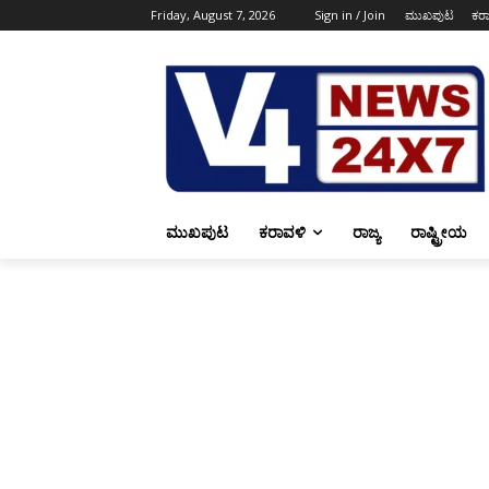
Friday, August 7, 2026
Sign in / Join
ಮುಖಪುಟ
ಕರ
ಮುಖಪುಟ
ಕರಾವಳಿ
ರಾಜ್ಯ
ರಾಷ್ಟ್ರೀಯ