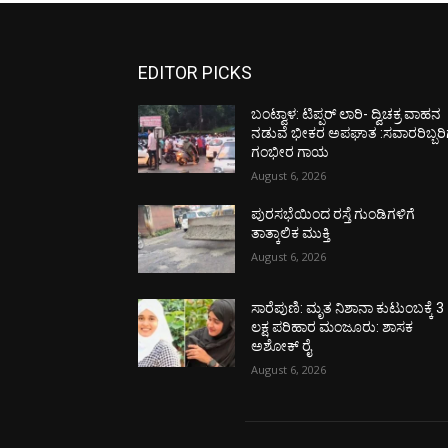
EDITOR PICKS
ಬಂಟ್ವಾಳ: ಟಿಪ್ಪರ್ ಲಾರಿ- ದ್ವಿಚಕ್ರ ವಾಹನ
ನಡುವೆ ಭೀಕರ ಅಪಘಾತ :ಸವಾರರಿಬ್ಬರಿ
ಗಂಭೀರ ಗಾಯ
August 6, 2026
ಪುರಸಭೆಯಿಂದ ರಸ್ತೆ ಗುಂಡಿಗಳಿಗೆ
ತಾತ್ಕಾಲಿಕ ಮುಕ್ತಿ
August 6, 2026
ಸಾರೆಪುಣಿ: ಮೃತ ನಿಶಾನಾ ಕುಟುಂಬಕ್ಕೆ 3
ಲಕ್ಷ ಪರಿಹಾರ ಮಂಜೂರು: ಶಾಸಕ
ಅಶೋಕ್ ರೈ
August 6, 2026