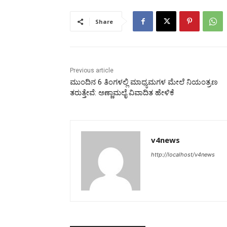
Share
Previous article
ಮುಂದಿನ 6 ತಿಂಗಳಲ್ಲಿ ಮಾಧ್ಯಮಗಳ ಮೇಲೆ ನಿಯಂತ್ರಣ
ತರುತ್ತೇವೆ: ಅಣ್ಣಾಮಲೈ ವಿವಾದಿತ ಹೇಳಿಕೆ
v4news
http://localhost/v4news