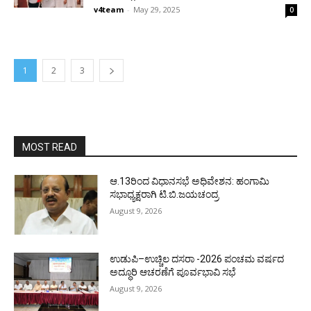
v4team
-
May 29, 2025
0
1
2
3
MOST READ
ಆ.13ರಿಂದ ವಿಧಾನಸಭೆ ಅಧಿವೇಶನ: ಹಂಗಾಮಿ
ಸಭಾಧ್ಯಕ್ಷರಾಗಿ ಟಿ.ಬಿ.ಜಯಚಂದ್ರ
August 9, 2026
ಉಡುಪಿ–ಉಚ್ಚಿಲ ದಸರಾ -2026 ಪಂಚಮ ವರ್ಷದ
ಅದ್ಧೂರಿ ಆಚರಣೆಗೆ ಪೂರ್ವಭಾವಿ ಸಭೆ
August 9, 2026