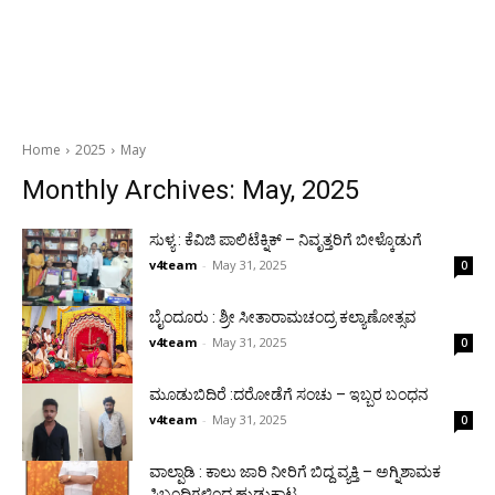
Home
2025
May
Monthly Archives: May, 2025
ಸುಳ್ಯ : ಕೆವಿಜಿ ಪಾಲಿಟೆಕ್ನಿಕ್ – ನಿವೃತ್ತರಿಗೆ ಬೀಳ್ಕೊಡುಗೆ
v4team
-
May 31, 2025
0
ಬೈಂದೂರು : ಶ್ರೀ ಸೀತಾರಾಮಚಂದ್ರ ಕಲ್ಯಾಣೋತ್ಸವ
v4team
-
May 31, 2025
0
ಮೂಡುಬಿದಿರೆ :ದರೋಡೆಗೆ ಸಂಚು – ಇಬ್ಬರ ಬಂಧನ
v4team
-
May 31, 2025
0
ವಾಲ್ಪಾಡಿ : ಕಾಲು ಜಾರಿ ನೀರಿಗೆ ಬಿದ್ದ ವ್ಯಕ್ತಿ – ಅಗ್ನಿಶಾಮಕ
ಸಿಬ್ಬಂದಿಗಳಿಂದ ಹುಡುಕಾಟ