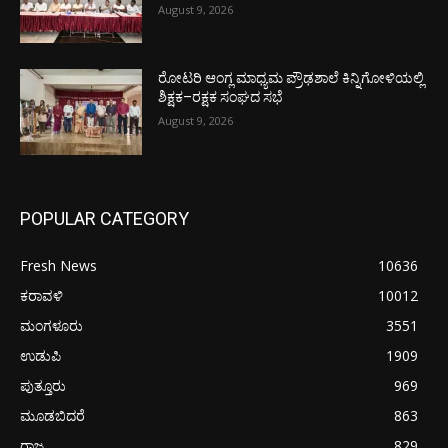
August 9, 2026
ರೋಟರಿ ಆಂಗ್ಲ ಮಾಧ್ಯಮ ಪ್ರೌಢಶಾಲೆ ಕಿನ್ನಿಗೋಳಿಯಲ್ಲಿ
ಶಿಕ್ಷಕ–ರಕ್ಷಕ ಸಂಘದ ಸಭೆ
August 9, 2026
POPULAR CATEGORY
Fresh News
10636
ಕರಾವಳಿ
10012
ಮಂಗಳೂರು
3551
ಉಡುಪಿ
1909
ಪುತ್ತೂರು
969
ಮೂಡಬಿದರೆ
863
ರಾಜ್ಯ
829