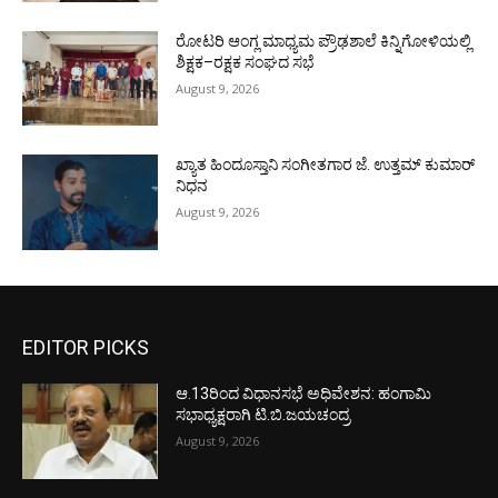
ರೋಟರಿ ಆಂಗ್ಲ ಮಾಧ್ಯಮ ಪ್ರೌಢಶಾಲೆ ಕಿನ್ನಿಗೋಳಿಯಲ್ಲಿ
ಶಿಕ್ಷಕ–ರಕ್ಷಕ ಸಂಘದ ಸಭೆ
August 9, 2026
ಖ್ಯಾತ ಹಿಂದೂಸ್ತಾನಿ ಸಂಗೀತಗಾರ ಜೆ. ಉತ್ತಮ್ ಕುಮಾರ್
ನಿಧನ
August 9, 2026
EDITOR PICKS
ಆ.13ರಿಂದ ವಿಧಾನಸಭೆ ಅಧಿವೇಶನ: ಹಂಗಾಮಿ
ಸಭಾಧ್ಯಕ್ಷರಾಗಿ ಟಿ.ಬಿ.ಜಯಚಂದ್ರ
August 9, 2026