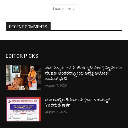
Load more
RECENT COMMENTS
EDITOR PICKS
ಪಡುಕುತ್ಯಾರು ಆನೆಗುಂದಿ ಸರಸ್ವತೀ ಪೀಠಕ್ಕೆ ವಿಶ್ವ ಹಿಂದೂ
ಪರಿಷತ್ ಅಂತರರಾಷ್ಟ್ರೀಯ ಅಧ್ಯಕ್ಷ ಅಲೋಕ್
ಕುಮಾರ್ ಭೇಟಿ
August 7, 2026
ಬೋಳದಲ್ಲಿ ಆ.9ರಂದು ಯಕ್ಷಗಾನ ತಾಳಮದ್ದಳೆ
‘ವೀರಮಣಿ ಕಾಳಗ’
August 7, 2026