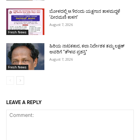
ಬೋಳದಲ್ಲಿ ಆ.9ರಂದು ಯಕ್ಷಗಾನ ತಾಳಮದ್ದಳೆ
‘ವೀರಮಣಿ ಕಾಳಗ’
August 7, 2026
Fresh News
ಹಿರಿಯ ನಾಟಕಕಾರ, ಕಲಾ ನಿರ್ದೇಶಕ ತಮ್ಮ ಲಕ್ಷಣ್
ಅವರಿಗೆ “ತೌಳವ ಪ್ರಶಸ್ತಿ”
August 7, 2026
Fresh News
LEAVE A REPLY