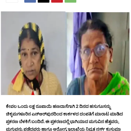
ಕೇವಲ ಒಂದು ಲಕ್ಷ ರೂಪಾಯಿ ಹಣದಾಸೆಗಾಗಿ 2 ದಿನದ ಹಸುಗೂಸನ್ನು
ಚಿಕ್ಕಮಗಳೂರಿನ ಎನ್‌ಆರ್‌ಪುರದಿಂದ ಕಾರ್ಕಳದ ದಂಪತಿಗೆ ಮಾರಾಟ ಮಾಡಿದ
ಪ್ರಕರಣ ಬೆಳಕಿಗೆ ಬಂದಿದೆ. ಈ ಪ್ರಕರಣದಲ್ಲಿ ಭಾಗಿಯಾದ ಮಗುವಿನ ಹೆತ್ತವರು,
ಮಗುವನ್ನು ಪಡೆದವರು ಹಾಗೂ ಆರೋಗ್ಯ ಇಲಾಖೆಯ ನಿವೃತ್ತ ನರ್ಸ್ ಕುಸುಮಾ