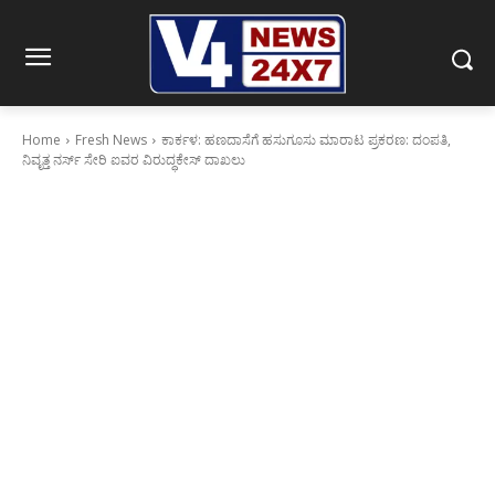
Home
Fresh News
ಕಾರ್ಕಳ: ಹಣದಾಸೆಗೆ ಹಸುಗೂಸು ಮಾರಾಟ ಪ್ರಕರಣ: ದಂಪತಿ,
ನಿವೃತ್ತ ನರ್ಸ್ ಸೇರಿ ಐವರ ವಿರುದ್ಧಕೇಸ್ ದಾಖಲು