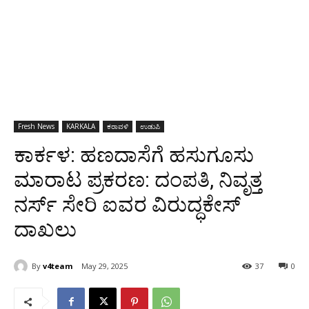
Fresh News
KARKALA
ಕರಾವಳಿ
ಉಡುಪಿ
ಕಾರ್ಕಳ: ಹಣದಾಸೆಗೆ ಹಸುಗೂಸು
ಮಾರಾಟ ಪ್ರಕರಣ: ದಂಪತಿ, ನಿವೃತ್ತ
ನರ್ಸ್ ಸೇರಿ ಐವರ ವಿರುದ್ಧಕೇಸ್
ದಾಖಲು
By
v4team
May 29, 2025
37
0