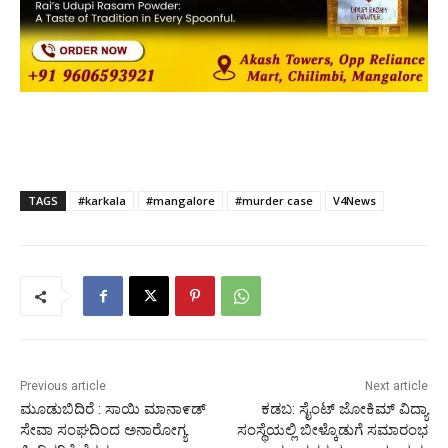
TAGS
#karkala
#mangalore
#murder case
V4News
Previous article
Next article
ಮೂಡುಬಿದಿರೆ : ಸಾಯಿ ಮಾನಾ೯ಡ್
ಕಡಬ: ಸೈಂಟ್ ಜೋಕಿಮ್ ವಿದ್ಯಾ
ಸೇವಾ ಸಂಘದಿಂದ ಅನಾರೋಗ್ಯ
ಸಂಸ್ಥೆಯಲ್ಲಿ ಬೀಳ್ಕೊಡುಗೆ ಸಮಾರಂಭ