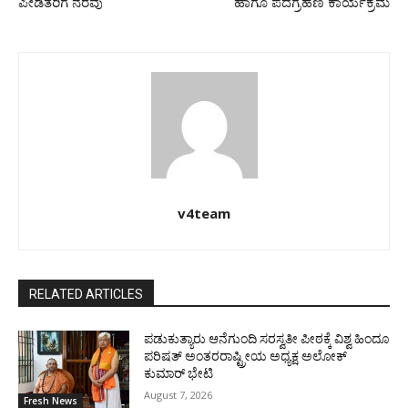
ಪೀಡಿತರಿಗೆ ನೆರವು
ಹಾಗೂ ಪದಗ್ರಹಣ ಕಾರ್ಯಕ್ರಮ
v4team
RELATED ARTICLES
ಪಡುಕುತ್ಯಾರು ಆನೆಗುಂದಿ ಸರಸ್ವತೀ ಪೀಠಕ್ಕೆ ವಿಶ್ವ ಹಿಂದೂ
ಪರಿಷತ್ ಅಂತರರಾಷ್ಟ್ರೀಯ ಅಧ್ಯಕ್ಷ ಅಲೋಕ್
ಕುಮಾರ್ ಭೇಟಿ
August 7, 2026
Fresh News