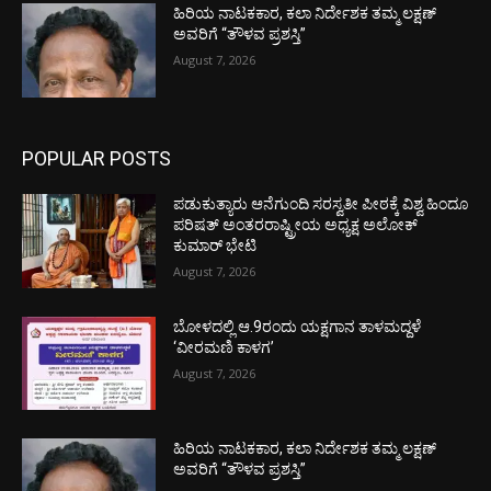
ಹಿರಿಯ ನಾಟಕಕಾರ, ಕಲಾ ನಿರ್ದೇಶಕ ತಮ್ಮ ಲಕ್ಷಣ್
ಅವರಿಗೆ “ತೌಳವ ಪ್ರಶಸ್ತಿ”
August 7, 2026
POPULAR POSTS
ಪಡುಕುತ್ಯಾರು ಆನೆಗುಂದಿ ಸರಸ್ವತೀ ಪೀಠಕ್ಕೆ ವಿಶ್ವ ಹಿಂದೂ
ಪರಿಷತ್ ಅಂತರರಾಷ್ಟ್ರೀಯ ಅಧ್ಯಕ್ಷ ಅಲೋಕ್
ಕುಮಾರ್ ಭೇಟಿ
August 7, 2026
ಬೋಳದಲ್ಲಿ ಆ.9ರಂದು ಯಕ್ಷಗಾನ ತಾಳಮದ್ದಳೆ
‘ವೀರಮಣಿ ಕಾಳಗ’
August 7, 2026
ಹಿರಿಯ ನಾಟಕಕಾರ, ಕಲಾ ನಿರ್ದೇಶಕ ತಮ್ಮ ಲಕ್ಷಣ್
ಅವರಿಗೆ “ತೌಳವ ಪ್ರಶಸ್ತಿ”