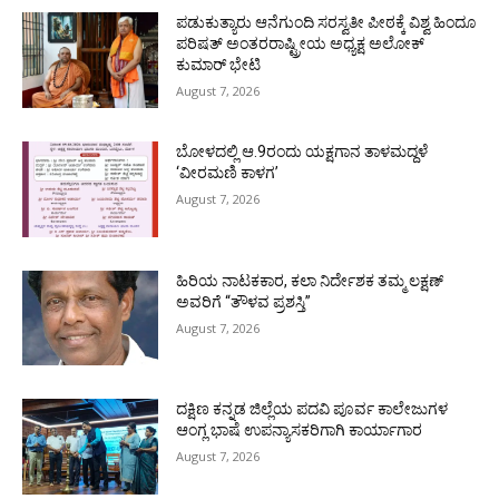
ಪಡುಕುತ್ಯಾರು ಆನೆಗುಂದಿ ಸರಸ್ವತೀ ಪೀಠಕ್ಕೆ ವಿಶ್ವ ಹಿಂದೂ
ಪರಿಷತ್ ಅಂತರರಾಷ್ಟ್ರೀಯ ಅಧ್ಯಕ್ಷ ಅಲೋಕ್
ಕುಮಾರ್ ಭೇಟಿ
August 7, 2026
ಬೋಳದಲ್ಲಿ ಆ.9ರಂದು ಯಕ್ಷಗಾನ ತಾಳಮದ್ದಳೆ
‘ವೀರಮಣಿ ಕಾಳಗ’
August 7, 2026
ಹಿರಿಯ ನಾಟಕಕಾರ, ಕಲಾ ನಿರ್ದೇಶಕ ತಮ್ಮ ಲಕ್ಷಣ್
ಅವರಿಗೆ “ತೌಳವ ಪ್ರಶಸ್ತಿ”
August 7, 2026
ದಕ್ಷಿಣ ಕನ್ನಡ ಜಿಲ್ಲೆಯ ಪದವಿ ಪೂರ್ವ ಕಾಲೇಜುಗಳ
ಆಂಗ್ಲ ಭಾಷೆ ಉಪನ್ಯಾಸಕರಿಗಾಗಿ ಕಾರ್ಯಾಗಾರ
August 7, 2026