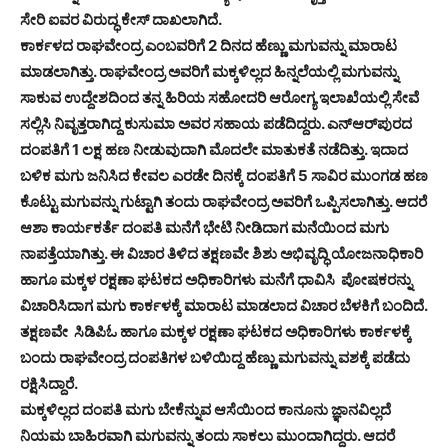
ಸೇರಿ ಐವರ ವಿರುದ್ಧ ಕೇಸ್ ದಾಖಲಾಗಿದೆ.
ಕಾರ್ಕಳದ ರಾಘವೇಂದ್ರ ಎಂಬವರಿಗೆ 2 ದಿನದ ಹೆಣ್ಣು ಮಗುವನ್ನು ಮಾರಾಟ
ಮಾಡಲಾಗಿತ್ತು. ರಾಘವೇಂದ್ರ ಅವರಿಗೆ ಮಕ್ಕಳಿಲ್ಲದ ಹಿನ್ನಲೆಯಲ್ಲಿ ಮಗುವನ್ನು
ಸಾಕುವ ಉದ್ದೇಶದಿಂದ ತನ್ನ ಹಿರಿಯ ಸಹೋದರಿ ಆರೋಗ್ಯ ಇಲಾಖೆಯಲ್ಲಿ ಸೇವೆ
ಸಲ್ಲಿಸಿ ನಿವೃತ್ತರಾಗಿದ್ದ ಕುಸುಮಾ ಅವರ ಸಹಾಯ ಪಡೆದಿದ್ದರು. ಎನ್‌ಆರ್‌ಪುರದ
ದಂಪತಿಗೆ 1 ಲಕ್ಷ ಹಣ ನೀಡುವುದಾಗಿ ಮೊದಲೇ ಮಾತುಕತೆ ನಡೆದಿತ್ತು. ಇದಾದ
ಬಳಿಕ ಮಗು ಜನಿಸಿದ ಕೇವಲ ಎರಡೇ ದಿನಕ್ಕೆ ದಂಪತಿಗೆ 5 ಸಾವಿರ ಮುಂಗಡ ಹಣ
ಕೊಟ್ಟು ಮಗುವನ್ನು ಗುಟ್ಟಾಗಿ ತಂದು ರಾಘವೇಂದ್ರ ಅವರಿಗೆ ಒಪ್ಪಿಸಲಾಗಿತ್ತು. ಆದರೆ
ಆಶಾ ಕಾರ್ಯಕರ್ತೆ ದಂಪತಿ ಮನೆಗೆ ಭೇಟಿ ನೀಡಿದಾಗ ಮನೆಯಿಂದ ಮಗು
ನಾಪತ್ತೆಯಾಗಿತ್ತು. ಈ ವಿಚಾರ ತಿಳಿದ ತಕ್ಷಣವೇ ಶಿಶು ಅಭಿವೃದ್ಧಿ ಯೋಜನಾಧಿಕಾರಿ
ಹಾಗೂ ಮಕ್ಕಳ ರಕ್ಷಣಾ ಘಟಕದ ಅಧಿಕಾರಿಗಳು ಮನೆಗೆ ಧಾವಿಸಿ ಪೋಷಕರನ್ನು
ವಿಚಾರಿಸಿದಾಗ ಮಗು ಕಾರ್ಕಳಕ್ಕೆ ಮಾರಾಟ ಮಾಡಲಾದ ವಿಚಾರ ಬೆಳಕಿಗೆ ಬಂದಿದೆ.
ತಕ್ಷಣವೇ ಸಿಡಿಪಿಓ ಹಾಗೂ ಮಕ್ಕಳ ರಕ್ಷಣಾ ಘಟಕದ ಅಧಿಕಾರಿಗಳು ಕಾರ್ಕಳಕ್ಕೆ
ಬಂದು ರಾಘವೇಂದ್ರ ದಂಪತಿಗಳ ಬಳಿಯಿದ್ದ ಹೆಣ್ಣು ಮಗುವನ್ನು ವಶಕ್ಕೆ ಪಡೆದು
ರಕ್ಷಿಸಿದ್ದಾರೆ.
ಮಕ್ಕಳಿಲ್ಲದ ದಂಪತಿ ಮಗು ಬೇಕೆನ್ನುವ ಆಸೆಯಿಂದ ಕಾನೂನು ಜ್ಞಾನವಿಲ್ಲದೆ
ನಿಯಮ ಬಾಹಿರವಾಗಿ ಮಗುವನ್ನು ತಂದು ಸಾಕಲು ಮುಂದಾಗಿದ್ದರು. ಆದರೆ