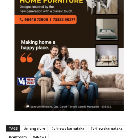
TAGS
#mangalore
#v4news karnataka
#v4newskarnataka
#v4stream
V4News