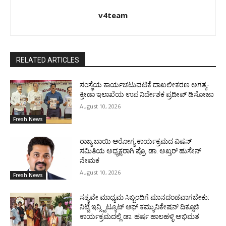
v4team
RELATED ARTICLES
ಸಂಸ್ಥೆಯ ಕಾರ್ಯಚಟುವಟಿಕೆ ದಾಖಲೀಕರಣ ಅಗತ್ಯ-
ಕ್ರೀಡಾ ಇಲಾಖೆಯ ಉಪ ನಿರ್ದೇಶಕ ಪ್ರದೀಪ್ ಡಿಸೋಜಾ
August 10, 2026
Fresh News
ರಾಜ್ಯ ಬಾಯಿ ಆರೋಗ್ಯ ಕಾರ್ಯಕ್ರಮದ ವಿಷನ್
ಸಮಿತಿಯ ಅಧ್ಯಕ್ಷರಾಗಿ ಪ್ರೊ. ಡಾ. ಅಖ್ತರ್ ಹುಸೇನ್
ನೇಮಕ
August 10, 2026
Fresh News
ಸತ್ಯವೇ ಮಾಧ್ಯಮ ಸಿಬ್ಬಂದಿಗೆ ಮಾನದಂಡವಾಗಬೇಕು:
ನಿಟ್ಟೆ ಇನ್ಸ್ಟಿಟ್ಯೂಟ್ ಆಫ್ ಕಮ್ಯುನಿಕೇಷನ್ ದಿಕ್ಸೂಚಿ
ಕಾರ್ಯಕ್ರಮದಲ್ಲಿ ಡಾ. ಹರ್ಷ ಹಾಲಹಳ್ಳಿ ಅಭಿಮತ