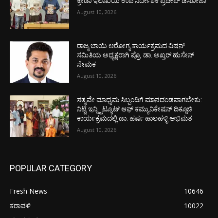
ಕ್ರೀಡಾ ಇಲಾಖೆಯ ಉಪ ನಿರ್ದೇಶಕ ಪ್ರದೀಪ್ ಡಿಸೋಜಾ
August 10, 2026
ರಾಜ್ಯ ಬಾಯಿ ಆರೋಗ್ಯ ಕಾರ್ಯಕ್ರಮದ ವಿಷನ್
ಸಮಿತಿಯ ಅಧ್ಯಕ್ಷರಾಗಿ ಪ್ರೊ. ಡಾ. ಅಖ್ತರ್ ಹುಸೇನ್
ನೇಮಕ
August 10, 2026
ಸತ್ಯವೇ ಮಾಧ್ಯಮ ಸಿಬ್ಬಂದಿಗೆ ಮಾನದಂಡವಾಗಬೇಕು:
ನಿಟ್ಟೆ ಇನ್ಸ್ಟಿಟ್ಯೂಟ್ ಆಫ್ ಕಮ್ಯುನಿಕೇಷನ್ ದಿಕ್ಸೂಚಿ
ಕಾರ್ಯಕ್ರಮದಲ್ಲಿ ಡಾ. ಹರ್ಷ ಹಾಲಹಳ್ಳಿ ಅಭಿಮತ
August 10, 2026
POPULAR CATEGORY
Fresh News
10646
ಕರಾವಳಿ
10022