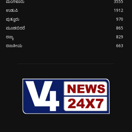
ಮಂಗಳೂರು
3555
ಉಡುಪಿ
1912
ಪುತ್ತೂರು
970
ಮೂಡಬಿದರೆ
865
ರಾಜ್ಯ
829
ರಾಜಕೀಯ
663