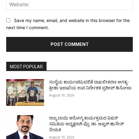
Web
Save my name, email, and website in this browser for the
next time I comment.
MOST POPULAR
ಸಂಸ್ಥೆಯ ಕಾರ್ಯಚಟುವಟಿಕೆ ದಾಖಲೀಕರಣ ಅಗತ್ಯ-
ಕ್ರೀಡಾ ಇಲಾಖೆಯ ಉಪ ನಿರ್ದೇಶಕ ಪ್ರದೀಪ್ ಡಿಸೋಜಾ
August 10, 2026
ರಾಜ್ಯ ಬಾಯಿ ಆರೋಗ್ಯ ಕಾರ್ಯಕ್ರಮದ ವಿಷನ್
ಸಮಿತಿಯ ಅಧ್ಯಕ್ಷರಾಗಿ ಪ್ರೊ. ಡಾ. ಅಖ್ತರ್ ಹುಸೇನ್
ನೇಮಕ
August 10, 2026