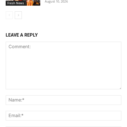
August 10, 2026
Fresh News
LEAVE A REPLY
Comment:
Na
Ema