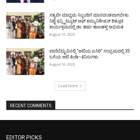
ಸತ್ಯವೇ ಮಾಧ್ಯಮ ಸಿಬ್ಬಂದಿಗೆ ಮಾನದಂಡವಾಗಬೇಕು:
ನಿಟ್ಟೆ ಇನ್ಸ್ಟಿಟ್ಯೂಟ್ ಆಫ್ ಕಮ್ಯುನಿಕೇಷನ್ ದಿಕ್ಸೂಚಿ
ಕಾರ್ಯಕ್ರಮದಲ್ಲಿ ಡಾ. ಹರ್ಷ ಹಾಲಹಳ್ಳಿ ಅಭಿಮತ
August 10, 2026
ಪಾದೆಬೆಟ್ಟುವಿನಲ್ಲಿ “ಆಟಿಯ ಐಸಿರಿ’’ ಸಂಭ್ರಮದಲ್ಲಿ 35
ಬಗೆಯ ಆಟಿ ತಿಂಡಿ–ತಿನಿಸುಗಳು
August 10, 2026
Load more
RECENT COMMENTS
EDITOR PICKS