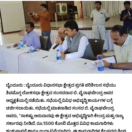
ಬೈಂದೂರು : ಬೈಂದೂರು ವಿಧಾನಸಭಾ ಕ್ಷೇತ್ರದ ಪ್ರಗತಿ ಪರಿಶೀಲನ ಸಭೆಯು
ಶಿವಮೊಗ್ಗ ಲೋಕಸಭಾ ಕ್ಷೇತ್ರದ ಸಂಸದರಾದ ಬಿ. ವೈ ರಾಘವೇಂದ್ರ ಅವರ
ಅಧ್ಯಕ್ಷತೆಯಲ್ಲಿ ನಡೆಯಿತು. ಸಭೆಯಲ್ಲಿ ವಿವಿಧ ಅಭಿವೃದ್ಧಿ ಕಾರ್ಯಗಳ ಬಗ್ಗೆ
ಚರ್ಚಿಸಲಾಯಿತು. ಸಭೆಯಲ್ಲಿ ಮಾತನಾಡಿದ ಸಂಸದ ಬಿ. ವೈ ರಾಘವೇಂದ್ರ
ಅವರು, “ಸಾಕಷ್ಟು ಅನುದಾನವು ಈ ಕ್ಷೇತ್ರದ ಅಭಿವೃದ್ಧಿಗಾಗಿ ಕೇಂದ್ರ ಮತ್ತು ರಾಜ್ಯ
ಸರ್ಕಾರವು ನೀಡಿದೆ. ರೂ.1500 ಕೋಟಿ ಮೊತ್ತದ ವಿವಿಧ ಕಾಮಗಾರಿಗಳು
ಶಂಕುಸ್ಥಾಪನೆ ಹಾಗೂ ಉದ್ಘಾಟನೆಯಾಗಿದ್ದು, ಈ ಕಾಮಗಾರಿಗಳ ಕೆಲಸವನ್ನುಶೀಘ್ರ