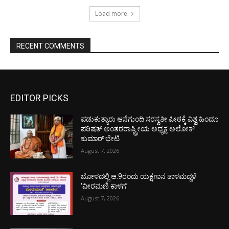
Load more
RECENT COMMENTS
EDITOR PICKS
ಪಡುಕುತ್ಯಾರು ಆನೆಗುಂದಿ ಸರಸ್ವತೀ ಪೀಠಕ್ಕೆ ವಿಶ್ವ ಹಿಂದೂ
ಪರಿಷತ್ ಅಂತರರಾಷ್ಟ್ರೀಯ ಅಧ್ಯಕ್ಷ ಅಲೋಕ್
ಕುಮಾರ್ ಭೇಟಿ
August 7, 2026
ಬೋಳದಲ್ಲಿ ಆ.9ರಂದು ಯಕ್ಷಗಾನ ತಾಳಮದ್ದಳೆ
‘ವೀರಮಣಿ ಕಾಳಗ’
August 7, 2026