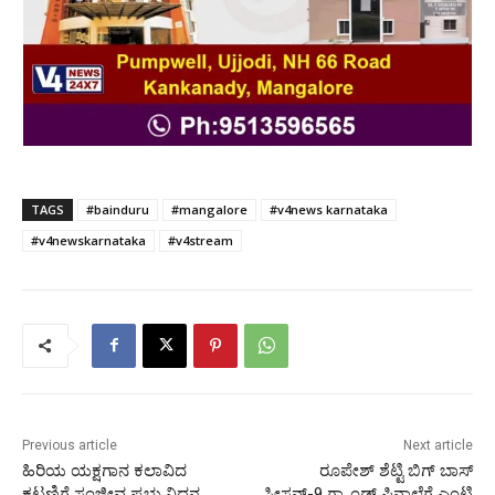
TAGS
#bainduru
#mangalore
#v4news karnataka
#v4newskarnataka
#v4stream
Previous article
Next article
ಹಿರಿಯ ಯಕ್ಷಗಾನ ಕಲಾವಿದ
ರೂಪೇಶ್ ಶೆಟ್ಟಿ ಬಿಗ್ ಬಾಸ್
ಕಟ್ಟಣಿಗೆ ಸಂಜೀವ ಪ್ರಭು ನಿಧನ
ಸೀಸನ್-9 ಗ್ರ್ಯಾಂಡ್ ಫಿನಾಲೆಗೆ ಎಂಟ್ರಿ