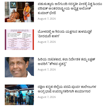
ಪಡುಕುತ್ಯಾರು ಆನೆಗುಂದಿ ಸರಸ್ವತೀ ಪೀಠಕ್ಕೆ ವಿಶ್ವ ಹಿಂದೂ
ಪರಿಷತ್ ಅಂತರರಾಷ್ಟ್ರೀಯ ಅಧ್ಯಕ್ಷ ಅಲೋಕ್
ಕುಮಾರ್ ಭೇಟಿ
August 7, 2026
ಬೋಳದಲ್ಲಿ ಆ.9ರಂದು ಯಕ್ಷಗಾನ ತಾಳಮದ್ದಳೆ
‘ವೀರಮಣಿ ಕಾಳಗ’
August 7, 2026
ಹಿರಿಯ ನಾಟಕಕಾರ, ಕಲಾ ನಿರ್ದೇಶಕ ತಮ್ಮ ಲಕ್ಷಣ್
ಅವರಿಗೆ “ತೌಳವ ಪ್ರಶಸ್ತಿ”
August 7, 2026
ದಕ್ಷಿಣ ಕನ್ನಡ ಜಿಲ್ಲೆಯ ಪದವಿ ಪೂರ್ವ ಕಾಲೇಜುಗಳ
ಆಂಗ್ಲ ಭಾಷೆ ಉಪನ್ಯಾಸಕರಿಗಾಗಿ ಕಾರ್ಯಾಗಾರ
August 7, 2026