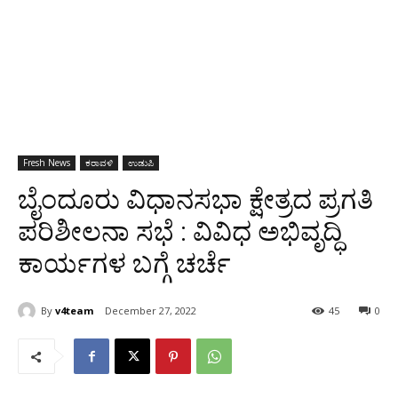
Fresh News
ಕರಾವಳಿ
ಉಡುಪಿ
ಬೈಂದೂರು ವಿಧಾನಸಭಾ ಕ್ಷೇತ್ರದ ಪ್ರಗತಿ
ಪರಿಶೀಲನಾ ಸಭೆ : ವಿವಿಧ ಅಭಿವೃದ್ಧಿ
ಕಾರ್ಯಗಳ ಬಗ್ಗೆ ಚರ್ಚೆ
By
v4team
December 27, 2022
45
0