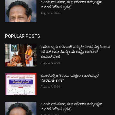
ಹಿರಿಯ ನಾಟಕಕಾರ, ಕಲಾ ನಿರ್ದೇಶಕ ತಮ್ಮ ಲಕ್ಷಣ್
ಅವರಿಗೆ “ತೌಳವ ಪ್ರಶಸ್ತಿ”
August 7, 2026
POPULAR POSTS
ಪಡುಕುತ್ಯಾರು ಆನೆಗುಂದಿ ಸರಸ್ವತೀ ಪೀಠಕ್ಕೆ ವಿಶ್ವ ಹಿಂದೂ
ಪರಿಷತ್ ಅಂತರರಾಷ್ಟ್ರೀಯ ಅಧ್ಯಕ್ಷ ಅಲೋಕ್
ಕುಮಾರ್ ಭೇಟಿ
August 7, 2026
ಬೋಳದಲ್ಲಿ ಆ.9ರಂದು ಯಕ್ಷಗಾನ ತಾಳಮದ್ದಳೆ
‘ವೀರಮಣಿ ಕಾಳಗ’
August 7, 2026
ಹಿರಿಯ ನಾಟಕಕಾರ, ಕಲಾ ನಿರ್ದೇಶಕ ತಮ್ಮ ಲಕ್ಷಣ್
ಅವರಿಗೆ “ತೌಳವ ಪ್ರಶಸ್ತಿ”
August 7, 2026