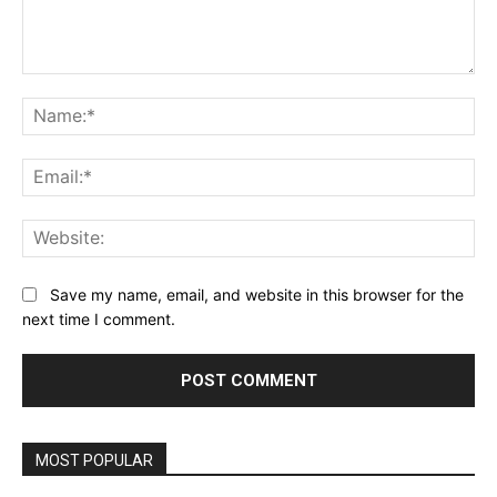
Comment:
Na
Ema
Web
Save my name, email, and website in this browser for the
next time I comment.
MOST POPULAR