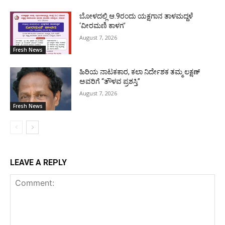
ಬೋಳದಲ್ಲಿ ಆ.9ರಂದು ಯಕ್ಷಗಾನ ತಾಳಮದ್ದಳೆ
‘ವೀರಮಣಿ ಕಾಳಗ’
August 7, 2026
Fresh News
ಹಿರಿಯ ನಾಟಕಕಾರ, ಕಲಾ ನಿರ್ದೇಶಕ ತಮ್ಮ ಲಕ್ಷಣ್
ಅವರಿಗೆ “ತೌಳವ ಪ್ರಶಸ್ತಿ”
August 7, 2026
Fresh News
LEAVE A REPLY