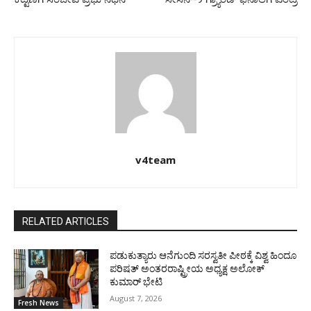
v4team
RELATED ARTICLES
ಪಡುಕುತ್ಯಾರು ಆನೆಗುಂದಿ ಸರಸ್ವತೀ ಪೀಠಕ್ಕೆ ವಿಶ್ವ ಹಿಂದೂ
ಪರಿಷತ್ ಅಂತರರಾಷ್ಟ್ರೀಯ ಅಧ್ಯಕ್ಷ ಅಲೋಕ್
ಕುಮಾರ್ ಭೇಟಿ
August 7, 2026
Fresh News