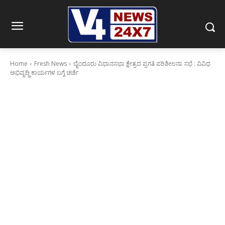
Home
Fresh News
ಬೈಂದೂರು ವಿಧಾನಸಭಾ ಕ್ಷೇತ್ರದ ಪ್ರಗತಿ ಪರಿಶೀಲನಾ ಸಭೆ : ವಿವಿಧ
ಅಭಿವೃದ್ಧಿ ಕಾರ್ಯಗಳ ಬಗ್ಗೆ ಚರ್ಚೆ