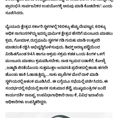
ಪ್ರಾರಂಭಿಸಿ ಸಾರ್ವಜನಿಕರ ಉಪಯೋಗಕ್ಕೆ ಅನುವು ಮಾಡಿ ಕೊಡಬೇಕು”. ಎಂದು
ಸೂಚಿಸಿದರು.
ಬೈಂದೂರು ಕ್ಷೇತ್ರದ ಸರ್ಕಾರಿ ಸ್ಥಳಗಳಲ್ಲಿ 160ಕ್ಕೂ ಹೆಚ್ಚು ದೇವಸ್ಥಾನ, 60ಕ್ಕೂ
ಅಧಿಕ ನಾಗಬನಗಳಿದ್ದು ಇದನ್ನು ಧಾರ್ಮಿಕ ಕ್ಷೇತ್ರದ ಹೆಸರಿಗೆ ಮಂಜೂರು ಮಾಡಲು
ಕ್ರಮ, ಗೋಮಾಳ,ರುದ್ರಭೂಮಿ ಸ್ಥಳಗಳ ಗಡಿ ಗುರುತು ಮಾಡಿ ಉತ್ತುವರಿ
ಮಾಡದಂತೆ ರಕ್ಷಿಸಿ ಅಭಿವೃದ್ಧಿಗೊಳಿಸುವುದು. ಡಿಮ್ಡ್ ಅರಣ್ಯ ಪಟ್ಟಿಯಿಂದ
ವಿರಹಿತಗೊಂಡ 94ಸಿ ಹಾಗೂ ಅಕ್ರಮ ಸಕ್ರಮ ಕಡತ ಒಂದು ತಿಂಗಳ ಒಳಗೆ
ಮಂಜೂರು ಮಾಡಲು ಕ್ರಮವಹಿಸಬೇಕು. ನಾಡ ಗ್ರಾಮದ ಬಡಾಕೆರೆ, ಕೋಣ್ಕಿ
,ಜಡ್ಡಾಡಿ ಚಿರತೆಯೊಂದು ಸುತ್ತಮುತ್ತಲ ಜನವಸತಿ ಪ್ರದೇಶದಲ್ಲಿ ಹಾಡು ಹಗಲೇ
ಹೊಂಚು ಹಾಕಿ ಓಡಾಡುತ್ತಿದ್ದು….ಸಾಕು ಪ್ರಾಣಿಗಳ ಮೇಲೆ ದಾಳಿ ಮಾಡಿ
ಸ್ಥಳೀಯರಲ್ಲಿ ಆತಂಕ ಮೂಡಿಸಿದೆ.. ಈ ಬಗ್ಗೆಯೂ ಸಭೆಯಲ್ಲಿ ಚರ್ಚಿಸಿದರು. ಈ
ಸಂದರ್ಭದಲ್ಲಿ ಸಭೆಯಲ್ಲಿ ಶಾಸಕ ಸುಕುಮಾರ ಶೆಟ್ಟಿ, ಮುಖ್ಯಮಂತ್ರಿಗಳ ಜಂಟಿ
ಕಾರ್ಯದರ್ಶಿ ರಾಜಪ್ಪ, ಉಪವಿಭಾಗಾಧಿಕಾರಿ ರಾಜು ಕೆ, ವಿವಿಧ ಇಲಾಖೆಯ
ಅಧಿಕಾರಿಗಳು ಉಪಸ್ಥಿತರಿದ್ದರು.