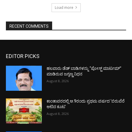
Load more
RECENT COMMENTS
EDITOR PICKS
ಹಲವಾರು ಡೆಡ್ ಬಾಡಿಗಳನ್ನು “ಪೋಸ್ಟ್ ಮಾರ್ಟಮ್”
ಮಾಡಿರುವ ಜಗ್ಗಣ್ಣ ನಿಧನ
August 8, 2026
ಕಾಂತಾವರದಲ್ಲಿ ಆ.9ರಂದು ಪ್ರಥಮ ವರ್ಷದ ‘ಬಿರುವೆರೆ
ಆಟಿದ ಕೂಟ’
August 8, 2026