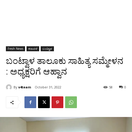
Fresh News
ಕರಾವಳಿ
ಬಂಟ್ವಾಳ
ಬಂಟ್ವಾಳ ತಾಲೂಕು ಸಾಹಿತ್ಯ ಸಮ್ಮೇಳನ
: ಅಧ್ಯಕ್ಷರಿಗೆ ಆಹ್ವಾನ
By
v4team
October 31, 2022
58
0