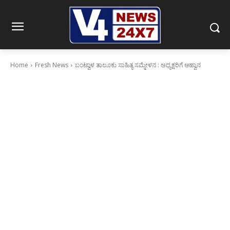
Home
Fresh News
ಬಂಟ್ವಾಳ ತಾಲೂಕು ಸಾಹಿತ್ಯ ಸಮ್ಮೇಳನ : ಅಧ್ಯಕ್ಷರಿಗೆ ಆಹ್ವಾನ