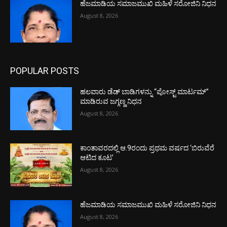
ಹೆಜಮಾಡಿಯ ಸಮಾಜಮುಖಿ ಮಹಿಳೆ ಸರೋಜಿನಿ ನಿಧನ
August 8, 2026
POPULAR POSTS
ಹಲವಾರು ಡೆಡ್ ಬಾಡಿಗಳನ್ನು “ಪೋಸ್ಟ್ ಮಾರ್ಟಮ್”
ಮಾಡಿರುವ ಜಗ್ಗಣ್ಣ ನಿಧನ
August 8, 2026
ಕಾಂತಾವರದಲ್ಲಿ ಆ.9ರಂದು ಪ್ರಥಮ ವರ್ಷದ ‘ಬಿರುವೆರೆ
ಆಟಿದ ಕೂಟ’
August 8, 2026
ಹೆಜಮಾಡಿಯ ಸಮಾಜಮುಖಿ ಮಹಿಳೆ ಸರೋಜಿನಿ ನಿಧನ
August 8, 2026