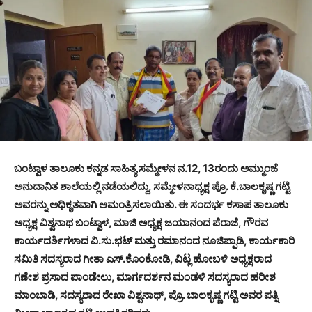
ಬಂಟ್ವಾಳ ತಾಲೂಕು ಕನ್ನಡ ಸಾಹಿತ್ಯ ಸಮ್ಮೇಳನ ನ.12, 13ರಂದು ಅಮ್ಮುಂಜೆ
ಅನುದಾನಿತ ಶಾಲೆಯಲ್ಲಿ ನಡೆಯಲಿದ್ದು, ಸಮ್ಮೇಳನಾಧ್ಯಕ್ಷ ಪ್ರೊ. ಕೆ.ಬಾಲಕೃಷ್ಣ ಗಟ್ಟಿ
ಅವರನ್ನು ಅಧಿಕೃತವಾಗಿ ‌ಆಮಂತ್ರಿಸಲಾಯಿತು. ಈ ಸಂದರ್ಭ ‌ಕಸಾಪ ತಾಲೂಕು
‌ಅಧ್ಯಕ್ಷ‌ ವಿಶ್ವನಾಥ ಬಂಟ್ವಾಳ, ‌ಮಾಜಿ ಅಧ್ಯಕ್ಷ ಜಯಾನಂದ ಪೆರಾಜೆ, ಗೌರವ
ಕಾರ್ಯದರ್ಶಿಗಳಾದ ವಿ.ಸು.ಭಟ್ ಮತ್ತು ರಮಾನಂದ ನೂಜಿಪ್ಪಾಡಿ, ಕಾರ್ಯಕಾರಿ
ಸಮಿತಿ ಸದಸ್ಯರಾದ ಗೀತಾ ಎಸ್.ಕೊಂಕೋಡಿ, ವಿಟ್ಲ ಹೋಬಳಿ‌ ಅಧ್ಯಕ್ಷರಾದ
ಗಣೇಶ ಪ್ರಸಾದ ಪಾಂಡೇಲು, ಮಾರ್ಗದರ್ಶನ ಮಂಡಳಿ‌ ಸದಸ್ಯರಾದ ಹರೀಶ
ಮಾಂಬಾಡಿ, ಸದಸ್ಯರಾದ ರೇಖಾ ವಿಶ್ವನಾಥ್, ಪ್ರೊ. ಬಾಲಕೃಷ್ಣ ಗಟ್ಟಿ ಅವರ ಪತ್ನಿ