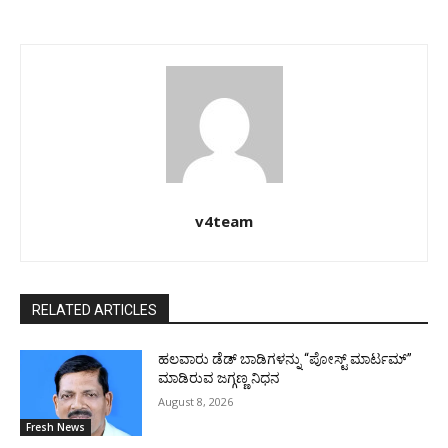
v4team
RELATED ARTICLES
ಹಲವಾರು ಡೆಡ್ ಬಾಡಿಗಳನ್ನು “ಪೋಸ್ಟ್ ಮಾರ್ಟಮ್”
ಮಾಡಿರುವ ಜಗ್ಗಣ್ಣ ನಿಧನ
August 8, 2026
Fresh News