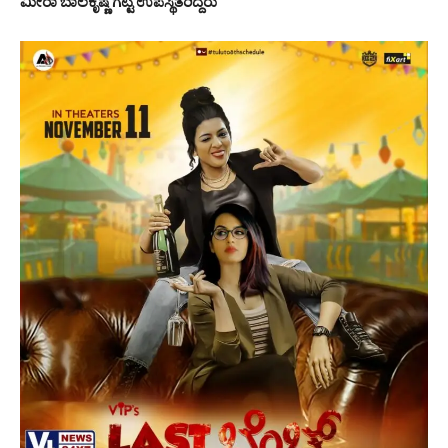
ಮೀರಾ ಬಾಲಕೃಷ್ಣ ಗಟ್ಟಿ ಉಪಸ್ಥಿತರಿದ್ದರು