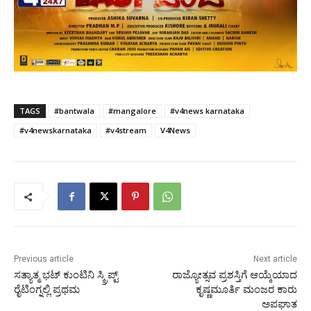
TAGS
#bantwala
#mangalore
#v4news karnataka
#v4newskarnataka
#v4stream
V4News
Previous article
Next article
ಸತ್ಯಾತ್ಮ ಭಟ್ ಕುಂಟಿನಿ ಸ್ಕ್ರಿಪ್ಟ್
ರಾಜ್ಯೋತ್ಸವ ಪ್ರಶಸ್ತಿಗೆ ಆಯ್ಕೆಯಾದ
ರೈಟಿಂಗ್ನಲ್ಲಿ ಪ್ರಥಮ
ಕೃಷ್ಣಮೂರ್ತಿ ಮಂಜರ ಕಾರು
ಅಪಘಾತ