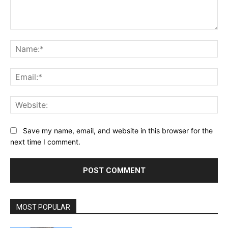
Comment:
Na
Ema
Web
Save my name, email, and website in this browser for the
next time I comment.
MOST POPULAR