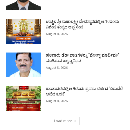
ಉಚ್ಚಿಲ ಶ್ರೀಮಹಾಲಕ್ಷ್ಮೀ ದೇವಸ್ಥಾನದಲ್ಲಿ ಆ.10ರಂದು
ವಿಶೇಷ ತುಪ್ಪದ ಅಪ್ಪ ಸೇವೆ
August 8, 2026
ಹಲವಾರು ಡೆಡ್ ಬಾಡಿಗಳನ್ನು “ಪೋಸ್ಟ್ ಮಾರ್ಟಮ್”
ಮಾಡಿರುವ ಜಗ್ಗಣ್ಣ ನಿಧನ
August 8, 2026
ಕಾಂತಾವರದಲ್ಲಿ ಆ.9ರಂದು ಪ್ರಥಮ ವರ್ಷದ ‘ಬಿರುವೆರೆ
ಆಟಿದ ಕೂಟ’
August 8, 2026
Load more