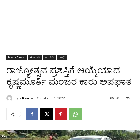
Fresh News
ಕರಾವಳಿ
ಉಡುಪಿ
ಹಾನಿ
ರಾಜ್ಯೋತ್ಸವ ಪ್ರಶಸ್ತಿಗೆ ಆಯ್ಕೆಯಾದ
ಕೃಷ್ಣಮೂರ್ತಿ ಮಂಜರ ಕಾರು ಅಪಘಾತ
By
v4team
October 31, 2022
70
0