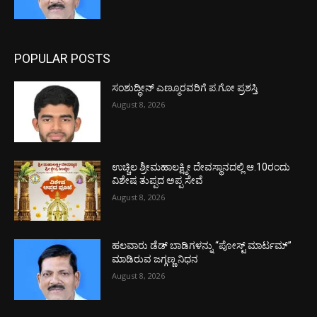
POPULAR POSTS
ಸಂಶುದ್ಧೀನ್ ಎಣ್ಮೂರವರಿಗೆ ಪ.ಗೋ ಪ್ರಶಸ್ತಿ
August 8, 2026
ಉಚ್ಚಿಲ ಶ್ರೀಮಹಾಲಕ್ಷ್ಮೀ ದೇವಸ್ಥಾನದಲ್ಲಿ ಆ.10ರಂದು
ವಿಶೇಷ ತುಪ್ಪದ ಅಪ್ಪ ಸೇವೆ
August 8, 2026
ಹಲವಾರು ಡೆಡ್ ಬಾಡಿಗಳನ್ನು “ಪೋಸ್ಟ್ ಮಾರ್ಟಮ್”
ಮಾಡಿರುವ ಜಗ್ಗಣ್ಣ ನಿಧನ
August 8, 2026