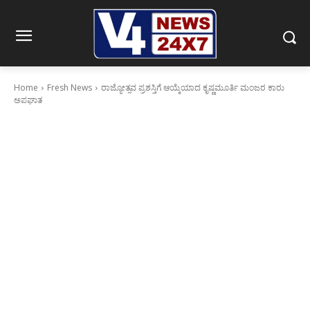
Home
Fresh News
ರಾಜ್ಯೋತ್ಸವ ಪ್ರಶಸ್ತಿಗೆ ಆಯ್ಕೆಯಾದ ಕೃಷ್ಣಮೂರ್ತಿ ಮಂಜರ ಕಾರು
ಅಪಘಾತ