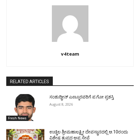
v4team
RELATED ARTICLES
ಸಂಶುದ್ಧೀನ್ ಎಣ್ಮೂರವರಿಗೆ ಪ.ಗೋ ಪ್ರಶಸ್ತಿ
August 8, 2026
Fresh News
ಉಚ್ಚಿಲ ಶ್ರೀಮಹಾಲಕ್ಷ್ಮೀ ದೇವಸ್ಥಾನದಲ್ಲಿ ಆ.10ರಂದು
ವಿಶೇಷ ತುಪ್ಪದ ಅಪ್ಪ ಸೇವೆ