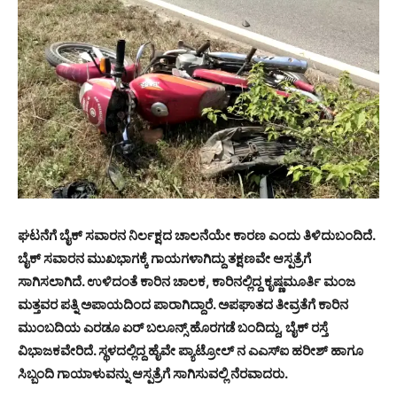
ಘಟನೆಗೆ ಬೈಕ್ ಸವಾರನ ನಿರ್ಲಕ್ಷದ ಚಾಲನೆಯೇ ಕಾರಣ ಎಂದು ತಿಳಿದುಬಂದಿದೆ.
ಬೈಕ್ ಸವಾರನ ಮುಖಭಾಗಕ್ಕೆ ಗಾಯಗಳಾಗಿದ್ದು ತಕ್ಷಣವೇ ಆಸ್ಪತ್ರೆಗೆ
ಸಾಗಿಸಲಾಗಿದೆ. ಉಳಿದಂತೆ ಕಾರಿನ ಚಾಲಕ, ಕಾರಿನಲ್ಲಿದ್ದ ಕೃಷ್ಣಮೂರ್ತಿ ಮಂಜ
ಮತ್ತವರ ಪತ್ನಿ ಅಪಾಯದಿಂದ ಪಾರಾಗಿದ್ದಾರೆ. ಅಪಘಾತದ ತೀವ್ರತೆಗೆ ಕಾರಿನ
ಮುಂಬದಿಯ ಎರಡೂ ಏರ್ ಬಲೂನ್ಸ್ ಹೊರಗಡೆ ಬಂದಿದ್ದು, ಬೈಕ್ ರಸ್ತೆ
ವಿಭಾಜಕವೇರಿದೆ. ಸ್ಥಳದಲ್ಲಿದ್ದ ಹೈವೇ ಪ್ಯಾಟ್ರೋಲ್ ನ ಎಎಸ್‍ಐ ಹರೀಶ್ ಹಾಗೂ
ಸಿಬ್ಬಂದಿ ಗಾಯಾಳುವನ್ನು ಆಸ್ಪತ್ರೆಗೆ ಸಾಗಿಸುವಲ್ಲಿ ನೆರವಾದರು.