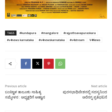
TAGS
#kundapura
#mangalore
#rajyothsavapuraskara
#v4news karnataka
#v4newskarnataka
#v4stream
V4News
Previous article
Next article
ಬಂಟ್ವಾಳ ತಾಲೂಕು ಸಾಹಿತ್ಯ
ಪುರಸಭಾಧಿವೇಶನಲ್ಲಿ ಸದಸ್ಯನಿಂದ
ಸಮ್ಮೇಳನ : ಅಧ್ಯಕ್ಷರಿಗೆ ಆಹ್ವಾನ
ಅರೆನಗ್ನ ಪ್ರತಿಭಟನೆ