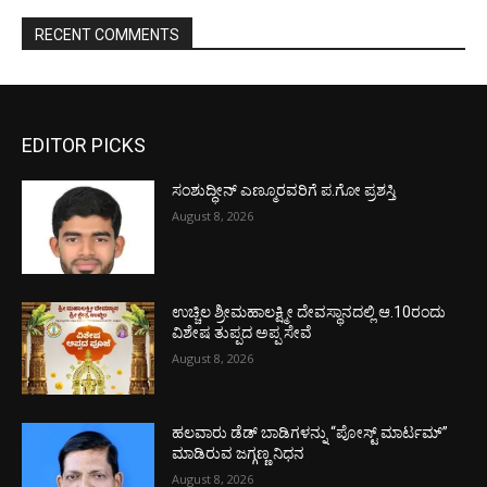
RECENT COMMENTS
EDITOR PICKS
ಸಂಶುದ್ಧೀನ್ ಎಣ್ಮೂರವರಿಗೆ ಪ.ಗೋ ಪ್ರಶಸ್ತಿ
August 8, 2026
ಉಚ್ಚಿಲ ಶ್ರೀಮಹಾಲಕ್ಷ್ಮೀ ದೇವಸ್ಥಾನದಲ್ಲಿ ಆ.10ರಂದು
ವಿಶೇಷ ತುಪ್ಪದ ಅಪ್ಪ ಸೇವೆ
August 8, 2026
ಹಲವಾರು ಡೆಡ್ ಬಾಡಿಗಳನ್ನು “ಪೋಸ್ಟ್ ಮಾರ್ಟಮ್”
ಮಾಡಿರುವ ಜಗ್ಗಣ್ಣ ನಿಧನ
August 8, 2026