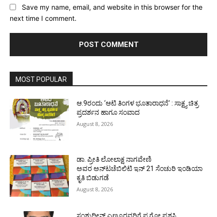
Save my name, email, and website in this browser for the
next time I comment.
MOST POPULAR
ಆ.9ರಂದು ‘ಆಟಿ ತಿಂಗಳ ಭೂತಾರಾಧನೆ’ : ಸಾಕ್ಷ್ಯ ಚಿತ್ರ
ಪ್ರದರ್ಶನ ಹಾಗೂ ಸಂವಾದ
August 8, 2026
ಡಾ. ಪ್ರೀತಿ ಲೋಲಾಕ್ಷ ನಾಗವೇಣಿ
ಅವರ ಅನ್‌ಟಚೆಬಿಲಿಟಿ ಇನ್ 21 ಸೆಂಚುರಿ ಇಂಡಿಯಾ
ಕೃತಿ ಬಿಡುಗಡೆ
August 8, 2026
ಸಂಶುದ್ಧೀನ್ ಎಣ್ಮೂರವರಿಗೆ ಪ.ಗೋ ಪ್ರಶಸ್ತಿ