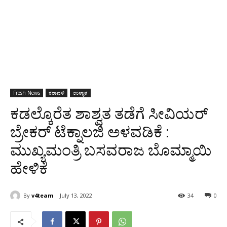
Fresh News
ಕರಾವಳಿ
ಉಳ್ಳಾಳ
ಕಡಲ್ಕೊರೆತ ಶಾಶ್ವತ ತಡೆಗೆ ಸೀವಿಯರ್
ಬ್ರೇಕರ್ ಟೆಕ್ನಾಲಜಿ ಅಳವಡಿಕೆ :
ಮುಖ್ಯಮಂತ್ರಿ ಬಸವರಾಜ ಬೊಮ್ಮಾಯಿ
ಹೇಳಿಕೆ
By
v4team
July 13, 2022
34
0