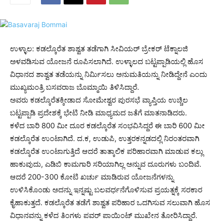
ಉಳ್ಳಾಲ: ಕಡಲ್ಕೊರೆತ ಶಾಶ್ವತ ತಡೆಗಾಗಿ ಸೀವಿಯರ್ ಬ್ರೇಕರ್ ಟೆಕ್ನಾಲಜಿ
ಅಳವಡಿಸುವ ಯೋಜನೆ ರೂಪಿಸಲಾಗಿದೆ. ಉಳ್ಳಾಲದ ಬಟ್ಟಪ್ಪಾಡಿಯಲ್ಲಿ ಹೊಸ
ವಿಧಾನದ ಶಾಶ್ವತ ತಡೆಯನ್ನು ನಿರ್ಮಿಸಲು ಅನುಮತಿಯನ್ನು ನೀಡಿದ್ದೇನೆ ಎಂದು
ಮುಖ್ಯಮಂತ್ರಿ ಬಸವರಾಜ ಬೊಮ್ಮಾಯಿ ತಿಳಿಸಿದ್ದಾರೆ.
ಅವರು ಕಡಲ್ಕೊರೆತಕ್ಕೀಡಾದ ಸೋಮೇಶ್ವರ ಪುರಸಭೆ ವ್ಯಾಪ್ತಿಯ ಉಚ್ಚಿಲ
ಬಟ್ಟಪ್ಪಾಡಿ ಪ್ರದೇಶಕ್ಕೆ ಭೇಟಿ ನೀಡಿ ಮಾಧ್ಯಮದ ಜತೆಗೆ ಮಾತನಾಡಿದರು.
ಕಳೆದ ಬಾರಿ 800 ಮೀ ದೂರ ಕಡಲ್ಕೊರೆತ ಸಂಭವಿಸಿದ್ದರೆ ಈ ಬಾರಿ 600 ಮೀ
ಕಡಲ್ಕೊರೆತ ಉಂಟಾಗಿದೆ. ದ.ಕ, ಉಡುಪಿ, ಉತ್ತರಕನ್ನಡದಲ್ಲಿ ನಿರಂತರವಾಗಿ
ಕಡಲ್ಕೊರೆತ ಉಂಟಾಗುತ್ತಿದೆ ಆದರೆ ತಾತ್ಕಾಲಿಕ ಪರಿಹಾರವಾಗಿ ಮಾಡುವ ಕಲ್ಲು
ಹಾಕುವುದು, ಎಡಿಬಿ ಕಾಮಗಾರಿ ಸರಿಯಾಗಿಲ್ಲ ಅನ್ನುವ ದೂರುಗಳು ಬಂದಿವೆ.
ಆದರೆ 200-300 ಕೋಟಿ ಖರ್ಚು ಮಾಡಿರುವ ಯೋಜನೆಗಳನ್ನು
ಉಳಿಸಿಕೊಂಡು ಅದನ್ನು ಇನ್ನಷ್ಟು ಬಲವರ್ಧನೆಗೊಳಿಸುವ ಪ್ರಯತ್ನಕ್ಕೆ ಸರಕಾರ
ಕೈಹಾಕುತ್ತದೆ. ಕಡಲ್ಕೊರೆತ ತಡೆಗೆ ಶಾಶ್ವತ ಪರಿಹಾರ ಒದಗಿಸುವ ಸಲುವಾಗಿ ಹೊಸ
ವಿಧಾನವನ್ನು ಕಳೆದ ತಿಂಗಳು ಪವರ್ ಪಾಯಿಂಟ್ ಮುಖೇನ ತೋರಿಸಿದ್ದಾರೆ.