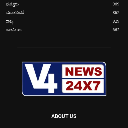
ಪುತ್ತೂರು
969
ಮೂಡಬಿದರೆ
862
ರಾಜ್ಯ
829
ರಾಜಕೀಯ
662
ABOUT US