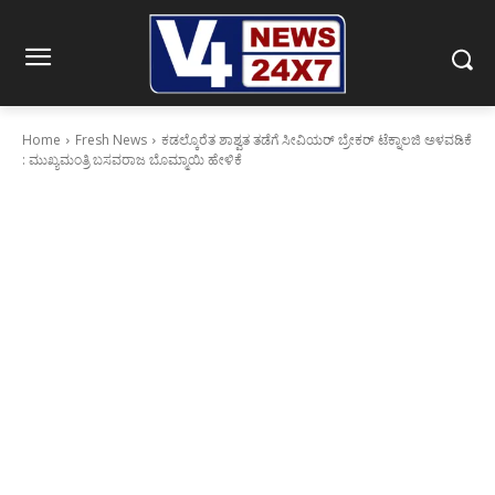
Home
Fresh News
ಕಡಲ್ಕೊರೆತ ಶಾಶ್ವತ ತಡೆಗೆ ಸೀವಿಯರ್ ಬ್ರೇಕರ್ ಟೆಕ್ನಾಲಜಿ ಅಳವಡಿಕೆ
: ಮುಖ್ಯಮಂತ್ರಿ ಬಸವರಾಜ ಬೊಮ್ಮಾಯಿ ಹೇಳಿಕೆ