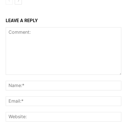
LEAVE A REPLY
Comment:
Na
Ema
Web