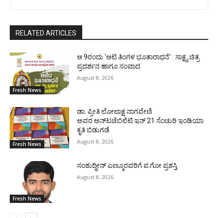
RELATED ARTICLES
ಆ.9ರಂದು ‘ಆಟಿ ತಿಂಗಳ ಭೂತಾರಾಧನೆ’ : ಸಾಕ್ಷ್ಯ ಚಿತ್ರ
ಪ್ರದರ್ಶನ ಹಾಗೂ ಸಂವಾದ
August 8, 2026
Fresh News
ಡಾ. ಪ್ರೀತಿ ಲೋಲಾಕ್ಷ ನಾಗವೇಣಿ
ಅವರ ಅನ್‌ಟಚೆಬಿಲಿಟಿ ಇನ್ 21 ಸೆಂಚುರಿ ಇಂಡಿಯಾ
ಕೃತಿ ಬಿಡುಗಡೆ
August 8, 2026
Fresh News
ಸಂಶುದ್ಧೀನ್ ಎಣ್ಮೂರವರಿಗೆ ಪ.ಗೋ ಪ್ರಶಸ್ತಿ
August 8, 2026
Fresh News