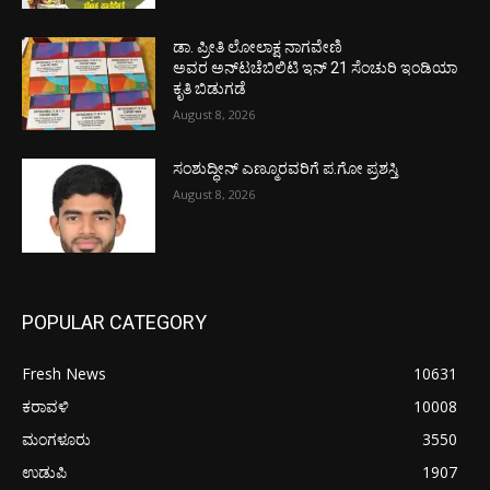
ಡಾ. ಪ್ರೀತಿ ಲೋಲಾಕ್ಷ ನಾಗವೇಣಿ
ಅವರ ಅನ್‌ಟಚೆಬಿಲಿಟಿ ಇನ್ 21 ಸೆಂಚುರಿ ಇಂಡಿಯಾ
ಕೃತಿ ಬಿಡುಗಡೆ
August 8, 2026
ಸಂಶುದ್ಧೀನ್ ಎಣ್ಮೂರವರಿಗೆ ಪ.ಗೋ ಪ್ರಶಸ್ತಿ
August 8, 2026
POPULAR CATEGORY
Fresh News
10631
ಕರಾವಳಿ
10008
ಮಂಗಳೂರು
3550
ಉಡುಪಿ
1907