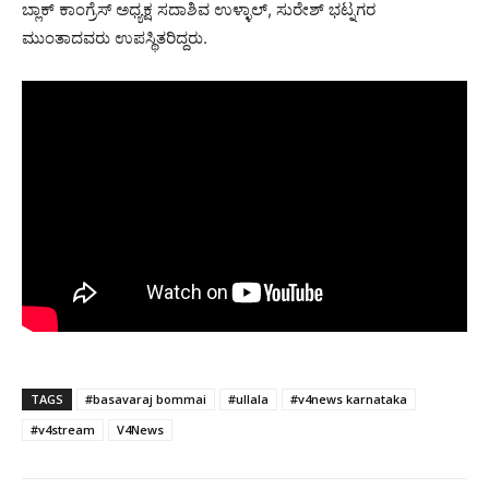
ಬ್ಲಾಕ್ ಕಾಂಗ್ರೆಸ್ ಅಧ್ಯಕ್ಷ ಸದಾಶಿವ ಉಳ್ಳಾಲ್, ಸುರೇಶ್ ಭಟ್ನಗರ
ಮುಂತಾದವರು ಉಪಸ್ಥಿತರಿದ್ದರು.
TAGS
#basavaraj bommai
#ullala
#v4news karnataka
#v4stream
V4News