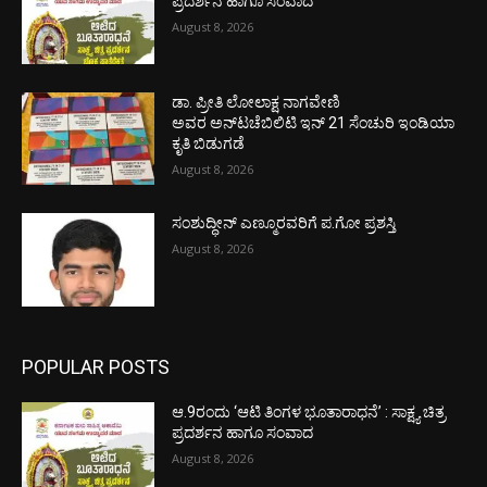
ಪ್ರದರ್ಶನ ಹಾಗೂ ಸಂವಾದ
August 8, 2026
ಡಾ. ಪ್ರೀತಿ ಲೋಲಾಕ್ಷ ನಾಗವೇಣಿ
ಅವರ ಅನ್‌ಟಚೆಬಿಲಿಟಿ ಇನ್ 21 ಸೆಂಚುರಿ ಇಂಡಿಯಾ
ಕೃತಿ ಬಿಡುಗಡೆ
August 8, 2026
ಸಂಶುದ್ಧೀನ್ ಎಣ್ಮೂರವರಿಗೆ ಪ.ಗೋ ಪ್ರಶಸ್ತಿ
August 8, 2026
POPULAR POSTS
ಆ.9ರಂದು ‘ಆಟಿ ತಿಂಗಳ ಭೂತಾರಾಧನೆ’ : ಸಾಕ್ಷ್ಯ ಚಿತ್ರ
ಪ್ರದರ್ಶನ ಹಾಗೂ ಸಂವಾದ
August 8, 2026