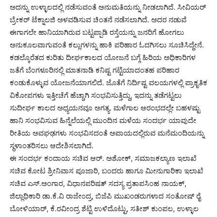
ಅದನ್ನು ಉಳ್ಳಾಲದಲ್ಲಿ ನಡೆಸುವಂತೆ ಅನುಮತಿಯನ್ನು ನೀಡಲಾಗಿದೆ. ಸೀವಿಯರ್
ಬ್ರೇಕರ್ ಟೆಕ್ನಾಲಜಿ ಅಳವಡಿಸುವ ಚಿಂತನೆ ನಡೆಸಲಾಗಿದೆ. ಅದರ ನಡುವೆ
ಈಗಾಗಲೇ ಹಾನಿಯಾಗಿರುವ ಬಟ್ಟಪ್ಪಾಡಿ ರಸ್ತೆಯನ್ನು ಜನರಿಗೆ ಹೋಗಲು
ಅನುಕೂಲವಾಗುವಂತೆ ಕಲ್ಲುಗಳನ್ನು ಹಾಕಿ ಪರಿಹಾರ ಓದಗಿಸಲು ಸೂಚಿಸಿದ್ದೇನೆ.
ಕಡಲ್ಕೊರೆತದ ಕುರಿತು ದೀರ್ಘಕಾಲದ ಯೋಜನೆ ಬಗ್ಗೆ ಹಿರಿಯ ಅಧಿಕಾರಿಗಳ
ಜತೆಗೆ ಬೆಂಗಳೂರಿನಲ್ಲಿ ಮಾತನಾಡಿ ಕನಿಷ್ಟ ಗಟ್ಟಿಯಾದಂತಹ ಪರಿಹಾರ
ಕಂಡುಕೊಳ್ಳುವ ಯೋಜನೆಯಾಗಲಿದೆ. ಜೊತೆಗೆ ನಿರ್ದಿಷ್ಟ ವಲಯಗಳಲ್ಲಿ ಪ್ರಾಕೃತಿಕ
ವಿಕೋಪಗಳು ಇತ್ತೀಚೆಗೆ ಹೆಚ್ಚಾಗಿ ಸಂಭವಿಸುತ್ತಿದ್ದು, ಇದನ್ನು ತಡೆಗಟ್ಟಲು
ಸುದೀರ್ಘ ಕಾಲದ ಅಧ್ಯಯನವೂ ಅಗತ್ಯ. ಮಳೆಗಾಲ ಆರಂಭದಲ್ಲೇ ಬಹಳಷ್ಟು
ಹಾನಿ ಸಂಭವಿಸುವ ಹಿನ್ನೆಲೆಯಲ್ಲಿ ಮುಂದಿನ ಮಳೆಯ ಸಂದರ್ಭ ಯಾವುದೇ
ರೀತಿಯ ಅವಘಢಗಳು ಸಂಭವಿಸದಂತೆ ಅಪಾಯದಲ್ಲಿರುವ ಮನೆಮಂದಿಯನ್ನು
ಸ್ಥಳಾಂತರಿಸಲು ಆದೇಶಿಸಲಾಗಿದೆ.
ಈ ಸಂದರ್ಭ ಕಂದಾಯ ಸಚಿವ ಆರ್. ಅಶೋಕ್, ಸಮಾಜಕಲ್ಯಾಣ ಇಲಾಖೆ
ಸಚಿವ ಕೋಟ ಶ್ರೀನಿವಾಸ ಪೂಜಾರಿ, ಬಂದರು ಹಾಗೂ ಮೀನುಗಾರಿಕಾ ಇಲಾಖೆ
ಸಚಿವ ಎಸ್.ಅಂಗಾರ, ವಿಧಾನಪರಿಷತ್ ಸದಸ್ಯ ಪ್ರತಾಪಸಿಂಹ ನಾಯಕ್,
ಜಿಲ್ಲಾಧಿಕಾರಿ ಡಾ.ಕೆ.ವಿ ರಾಜೇಂದ್ರ, ಬಿಜೆಪಿ ಮುಖಂಡರುಗಳಾದ ಸಂತೋಷ್ ರೈ
ಬೋಳಿಯಾರ್, ಕೆ.ರವೀಂದ್ರ ಶೆಟ್ಟಿ ಉಳಿದೊಟ್ಟು, ಸತೀಶ್ ಕುಂಪಲ, ಉಳ್ಳಾಲ