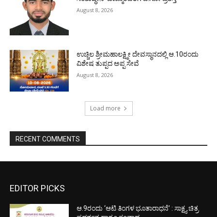
August 8, 2026
ಉಚ್ಚಿಲ ಶ್ರೀಮಹಾಲಕ್ಷ್ಮೀ ದೇವಸ್ಥಾನದಲ್ಲಿ ಆ.10ರಂದು
ವಿಶೇಷ ತುಪ್ಪದ ಅಪ್ಪ ಸೇವೆ
August 8, 2026
Load more
RECENT COMMENTS
EDITOR PICKS
ಆ.9ರಂದು ‘ಆಟಿ ತಿಂಗಳ ಭೂತಾರಾಧನೆ’ : ಸಾಕ್ಷ್ಯ ಚಿತ್ರ