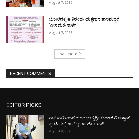
August 7, 2026
ಬೋಳದಲ್ಲಿ ಆ.9ರಂದು ಯಕ್ಷಗಾನ ತಾಳಮದ್ದಳೆ
‘ವೀರಮಣಿ ಕಾಳಗ’
August 7, 2026
Load more
RECENT COMMENTS
EDITOR PICKS
ಗಾಲಿಕುರ್ಚಿಯಲ್ಲಿ ಬಂದ ಭಾಗ್ಯಶ್ರೀ ಕುಲಾಲ್ ಗೆ ಆಳ್ವಾಸ್
ಪ್ರಗತಿಯಲ್ಲಿ ಉದ್ಯೋಗದ ಹೊಸ ದಾರಿ
August 8, 2026