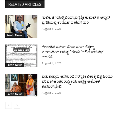
RELATED ARTICLES
ಗಾಲಿಕುರ್ಚಿಯಲ್ಲಿ ಬಂದ ಭಾಗ್ಯಶ್ರೀ ಕುಲಾಲ್ ಗೆ ಆಳ್ವಾಸ್
ಪ್ರಗತಿಯಲ್ಲಿ ಉದ್ಯೋಗದ ಹೊಸ ದಾರಿ
August 8, 2026
Fresh News
ದೇವಾಡಿಗ ಸಮಾಜ ಸೇವಾ ಸಂಘ ಬೆಳ್ಳಣ್ಣು
ವಲಯದಿಂದ ಆಗಸ್ಟ್ 9ರಂದು ‘ಆಟಿಡೊಂಜಿ ದಿನ’
ಆಚರಣೆ
August 8, 2026
Fresh News
ಪಡುಕುತ್ಯಾರು ಆನೆಗುಂದಿ ಸರಸ್ವತೀ ಪೀಠಕ್ಕೆ ವಿಶ್ವ ಹಿಂದೂ
ಪರಿಷತ್ ಅಂತರರಾಷ್ಟ್ರೀಯ ಅಧ್ಯಕ್ಷ ಅಲೋಕ್
ಕುಮಾರ್ ಭೇಟಿ
August 7, 2026
Fresh News