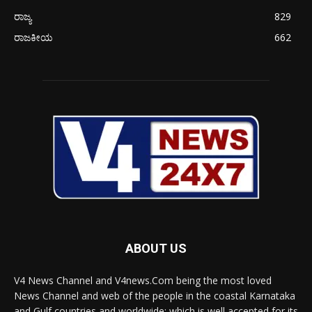
ರಾಜ್ಯ
829
ರಾಜಕೀಯ
662
ABOUT US
V4 News Channel and V4news.Com being the most loved
News Channel and web of the people in the coastal Karnataka
and Gulf countries and worldwide; which is well accepted for its