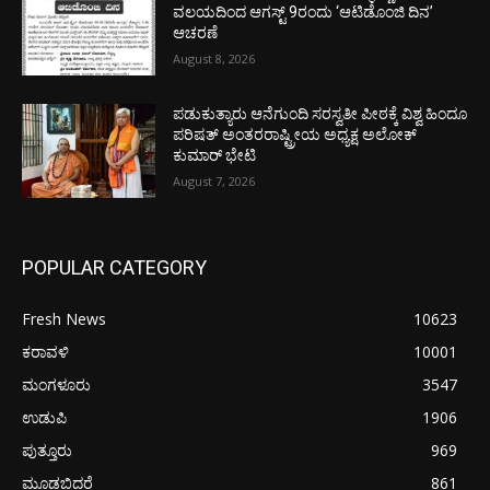
ವಲಯದಿಂದ ಆಗಸ್ಟ್ 9ರಂದು ‘ಆಟಿಡೊಂಜಿ ದಿನ’
ಆಚರಣೆ
August 8, 2026
ಪಡುಕುತ್ಯಾರು ಆನೆಗುಂದಿ ಸರಸ್ವತೀ ಪೀಠಕ್ಕೆ ವಿಶ್ವ ಹಿಂದೂ
ಪರಿಷತ್ ಅಂತರರಾಷ್ಟ್ರೀಯ ಅಧ್ಯಕ್ಷ ಅಲೋಕ್
ಕುಮಾರ್ ಭೇಟಿ
August 7, 2026
POPULAR CATEGORY
Fresh News
10623
ಕರಾವಳಿ
10001
ಮಂಗಳೂರು
3547
ಉಡುಪಿ
1906
ಪುತ್ತೂರು
969
ಮೂಡಬಿದರೆ
861