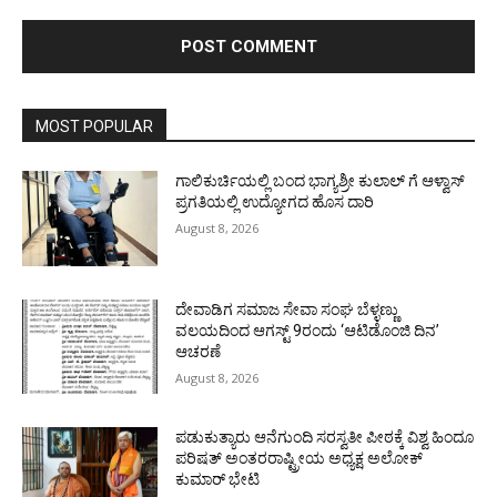
MOST POPULAR
ಗಾಲಿಕುರ್ಚಿಯಲ್ಲಿ ಬಂದ ಭಾಗ್ಯಶ್ರೀ ಕುಲಾಲ್ ಗೆ ಆಳ್ವಾಸ್
ಪ್ರಗತಿಯಲ್ಲಿ ಉದ್ಯೋಗದ ಹೊಸ ದಾರಿ
August 8, 2026
ದೇವಾಡಿಗ ಸಮಾಜ ಸೇವಾ ಸಂಘ ಬೆಳ್ಳಣ್ಣು
ವಲಯದಿಂದ ಆಗಸ್ಟ್ 9ರಂದು ‘ಆಟಿಡೊಂಜಿ ದಿನ’
ಆಚರಣೆ
August 8, 2026
ಪಡುಕುತ್ಯಾರು ಆನೆಗುಂದಿ ಸರಸ್ವತೀ ಪೀಠಕ್ಕೆ ವಿಶ್ವ ಹಿಂದೂ
ಪರಿಷತ್ ಅಂತರರಾಷ್ಟ್ರೀಯ ಅಧ್ಯಕ್ಷ ಅಲೋಕ್
ಕುಮಾರ್ ಭೇಟಿ