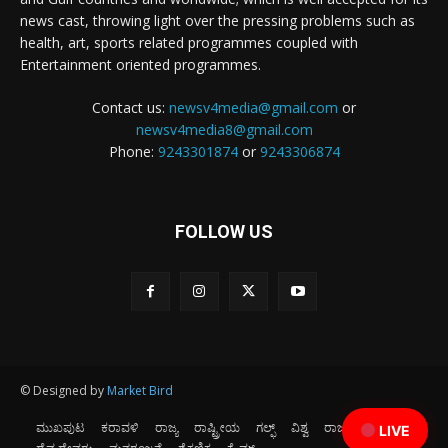
news cast, throwing light over the pressing problems such as
health, art, sports related programmes coupled with
Entertainment oriented programmes.
Contact us:
newsv4media@gmail.com
or
newsv4media8@gmail.com
Phone:
9243301874
or
9243306874
FOLLOW US
© Designed by
Market Bird
ಮುಖಪುಟ
ಕರಾವಳಿ
ರಾಜ್ಯ
ರಾಷ್ಟ್ರೀಯ
ಗಲ್ಫ್
ವಿಶ್ವ
ರಾಜಕೀಯ
ಕ್ರೀಡೆ
LIVE