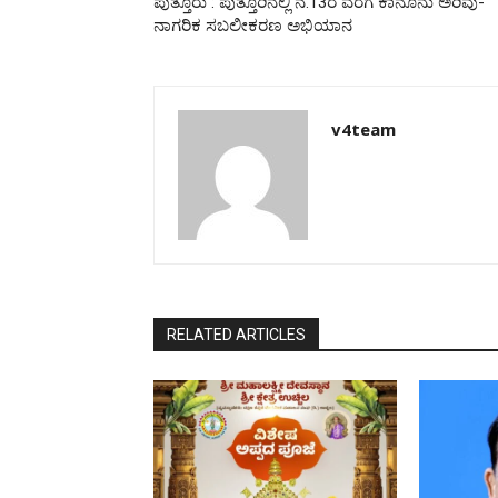
ಪುತ್ತೂರು : ಪುತ್ತೂರಿನಲ್ಲಿ ನ.13ರ ವರೆಗೆ ಕಾನೂನು ಅರಿವು-
ನಾಗರಿಕ ಸಬಲೀಕರಣ ಅಭಿಯಾನ
v4team
RELATED ARTICLES