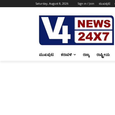
Saturday, August 8, 2026
Sign in / Join
ಮುಖಪುಟ
ಮುಖಪುಟ
ಕರಾವಳಿ
ರಾಜ್ಯ
ರಾಷ್ಟ್ರೀಯ