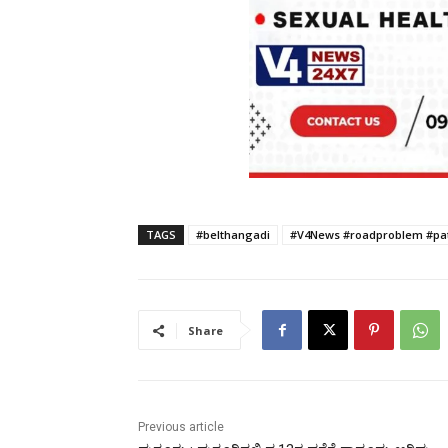
TAGS
#belthangadi
#V4News #roadproblem #pa
Share
Previous article