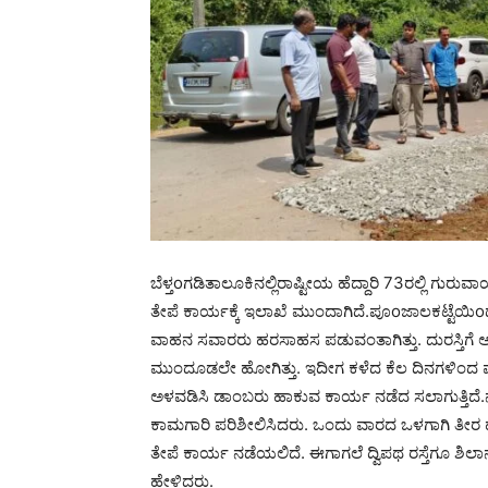
ಬೆಳ್ತoಗಡಿತಾಲೂಕಿನಲ್ಲಿರಾಷ್ಟೀಯ ಹೆದ್ದಾರಿ 73ರಲ್ಲಿ ಗ
ತೇಪೆ ಕಾರ್ಯಕ್ಕೆ ಇಲಾಖೆ ಮುಂದಾಗಿದೆ.ಪೂoಜಾಲಕಟ್ಟೆಯಿoದ ಚಾ
ವಾಹನ ಸವಾರರು ಹರಸಾಹಸ ಪಡುವಂತಾಗಿತ್ತು. ದುರಸ್ತಿಗೆ ಅ
ಮುಂದೂಡಲೇ ಹೋಗಿತ್ತು. ಇದೀಗ ಕಳೆದ ಕೆಲ ದಿನಗಳಿಂದ ಮ
ಅಳವಡಿಸಿ ಡಾಂಬರು ಹಾಕುವ ಕಾರ್ಯ ನಡೆದ ಸಲಾಗುತ್ತಿದೆ
ಕಾಮಗಾರಿ ಪರಿಶೀಲಿಸಿದರು. ಒಂದು ವಾರದ ಒಳಗಾಗಿ ತೀರ 
ತೇಪೆ ಕಾರ್ಯ ನಡೆಯಲಿದೆ. ಈಗಾಗಲೆ ದ್ವಿಪಥ ರಸ್ತೆಗೂ ಶಿಲಾ
ಹೇಳಿದರು.