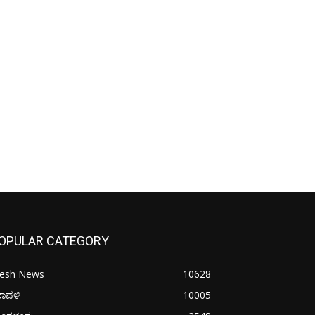
OPULAR CATEGORY
resh News
10628
ರಾವಳಿ
10005