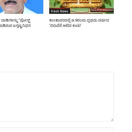
Fresh News
ಬಾಡಿಗಳನ್ನು “ಪೋಸ್ಟ್
ಕಾಂತಾವರದಲ್ಲಿ ಆ.9ರಂದು ಪ್ರಥಮ ವರ್ಷದ
ಡಿರುವ ಜಗ್ಗಣ್ಣ ನಿಧನ
‘ಬಿರುವೆರೆ ಆಟಿದ ಕೂಟ’
Name:*