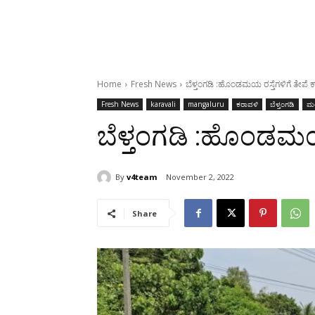
Home
Fresh News
ಬೆಳ್ತಂಗಡಿ :ಹೊಂಡಮಯ ರಸ್ತೆಗಳಿಗೆ ತೇಪೆ 
Fresh News
karavali
mangaluru
ಕರಾವಳಿ
ಬೆಳ್ತಂಗಡಿ
ಮ
ಬೆಳ್ತಂಗಡಿ :ಹೊಂಡಮಯ 
By
v4team
November 2, 2022
Share