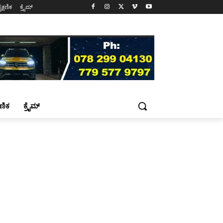
ೈಕ್ಷಣಿಕ
ಕ್ರೈಮ್
್ಷಣಿಕ
ಕ್ರೈಮ್