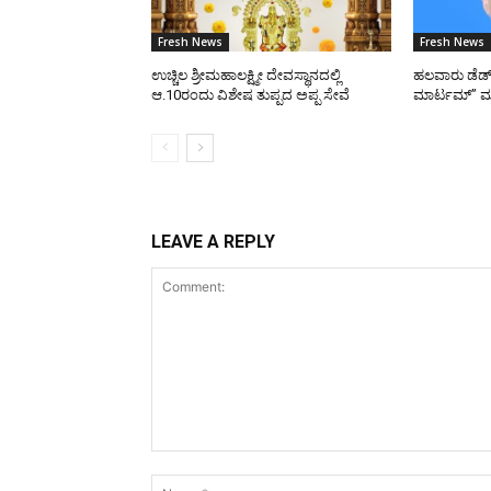
Fresh News
Fresh News
ಉಚ್ಚಿಲ ಶ್ರೀಮಹಾಲಕ್ಷ್ಮೀ ದೇವಸ್ಥಾನದಲ್ಲಿ
ಹಲವಾರು ಡೆಡ್ 
ಆ.10ರಂದು ವಿಶೇಷ ತುಪ್ಪದ ಅಪ್ಪ ಸೇವೆ
ಮಾರ್ಟಮ್” ಮಾ
LEAVE A REPLY
Comment: