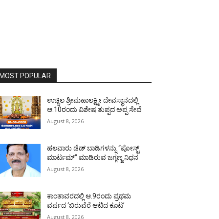
MOST POPULAR
ಉಚ್ಚಿಲ ಶ್ರೀಮಹಾಲಕ್ಷ್ಮೀ ದೇವಸ್ಥಾನದಲ್ಲಿ
ಆ.10ರಂದು ವಿಶೇಷ ತುಪ್ಪದ ಅಪ್ಪ ಸೇವೆ
August 8, 2026
ಹಲವಾರು ಡೆಡ್ ಬಾಡಿಗಳನ್ನು “ಪೋಸ್ಟ್
ಮಾರ್ಟಮ್” ಮಾಡಿರುವ ಜಗ್ಗಣ್ಣ ನಿಧನ
August 8, 2026
ಕಾಂತಾವರದಲ್ಲಿ ಆ.9ರಂದು ಪ್ರಥಮ
ವರ್ಷದ ‘ಬಿರುವೆರೆ ಆಟಿದ ಕೂಟ’
August 8, 2026