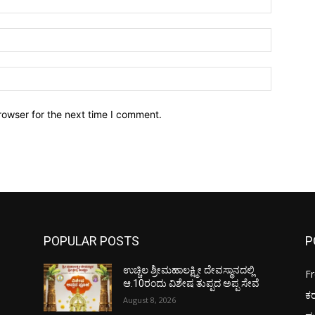
Email:*
Website:
rowser for the next time I comment.
POPULAR POSTS
P
ಉಚ್ಚಿಲ ಶ್ರೀಮಹಾಲಕ್ಷ್ಮೀ ದೇವಸ್ಥಾನದಲ್ಲಿ
F
ಆ.10ರಂದು ವಿಶೇಷ ತುಪ್ಪದ ಅಪ್ಪ ಸೇವೆ
ಕ
August 8, 2026