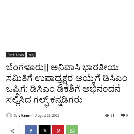
Fresh News
ರಾಜ್ಯ
ಬೆಂಗಳೂರು|| ಅನಿವಾಸಿ ಭಾರತೀಯ
ಸಮಿತಿಗೆ ಉಪಾಧ್ಯಕ್ಷರ ಅಯ್ಕೆಗೆ ಡಿಸಿಎಂ
ಒಪ್ಪಿಗೆ: ಡಿಸಿಎಂ ಡಿಕೆಶಿಗೆ ಅಭಿನಂದನೆ
ಸಲ್ಲಿಸಿದ ಗಲ್ಫ್ ಕನ್ನಡಿಗರು
By
v4team
August 28, 2023
31
0