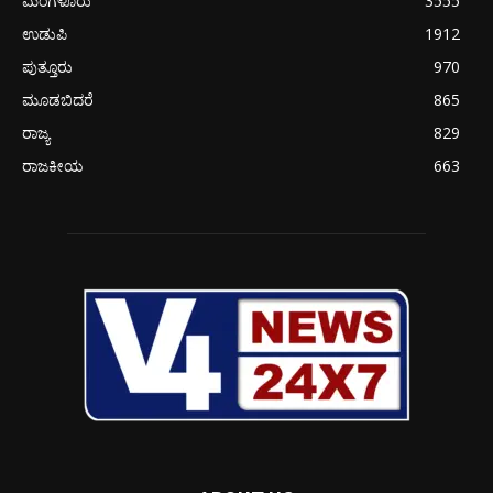
ಮಂಗಳೂರು
3555
ಉಡುಪಿ
1912
ಪುತ್ತೂರು
970
ಮೂಡಬಿದರೆ
865
ರಾಜ್ಯ
829
ರಾಜಕೀಯ
663