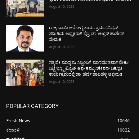
August 10, 2026
ರಾಜ್ಯ ಬಾಯಿ ಆರೋಗ್ಯ ಕಾರ್ಯಕ್ರಮದ ವಿಷನ್
ಸಮಿತಿಯ ಅಧ್ಯಕ್ಷರಾಗಿ ಪ್ರೊ. ಡಾ. ಅಖ್ತರ್ ಹುಸೇನ್
ನೇಮಕ
August 10, 2026
ಸತ್ಯವೇ ಮಾಧ್ಯಮ ಸಿಬ್ಬಂದಿಗೆ ಮಾನದಂಡವಾಗಬೇಕು:
ನಿಟ್ಟೆ ಇನ್ಸ್ಟಿಟ್ಯೂಟ್ ಆಫ್ ಕಮ್ಯುನಿಕೇಷನ್ ದಿಕ್ಸೂಚಿ
ಕಾರ್ಯಕ್ರಮದಲ್ಲಿ ಡಾ. ಹರ್ಷ ಹಾಲಹಳ್ಳಿ ಅಭಿಮತ
August 10, 2026
POPULAR CATEGORY
Fresh News
10646
ಕರಾವಳಿ
10022