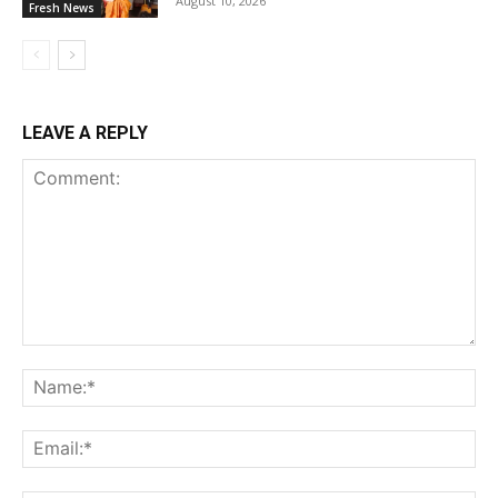
August 10, 2026
Fresh News
LEAVE A REPLY
Comment:
Na
Ema