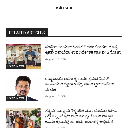
v4team
RELATED ARTICLES
ಸಂಸ್ಥೆಯ ಕಾರ್ಯಚಟುವಟಿಕೆ ದಾಖಲೀಕರಣ ಅಗತ್ಯ-
ಕ್ರೀಡಾ ಇಲಾಖೆಯ ಉಪ ನಿರ್ದೇಶಕ ಪ್ರದೀಪ್ ಡಿಸೋಜಾ
August 10, 2026
Fresh News
ರಾಜ್ಯ ಬಾಯಿ ಆರೋಗ್ಯ ಕಾರ್ಯಕ್ರಮದ ವಿಷನ್
ಸಮಿತಿಯ ಅಧ್ಯಕ್ಷರಾಗಿ ಪ್ರೊ. ಡಾ. ಅಖ್ತರ್ ಹುಸೇನ್
ನೇಮಕ
August 10, 2026
Fresh News
ಸತ್ಯವೇ ಮಾಧ್ಯಮ ಸಿಬ್ಬಂದಿಗೆ ಮಾನದಂಡವಾಗಬೇಕು:
ನಿಟ್ಟೆ ಇನ್ಸ್ಟಿಟ್ಯೂಟ್ ಆಫ್ ಕಮ್ಯುನಿಕೇಷನ್ ದಿಕ್ಸೂಚಿ
ಕಾರ್ಯಕ್ರಮದಲ್ಲಿ ಡಾ. ಹರ್ಷ ಹಾಲಹಳ್ಳಿ ಅಭಿಮತ