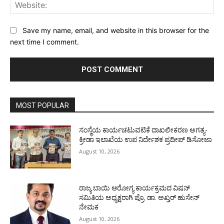
Web
Save my name, email, and website in this browser for the
next time I comment.
MOST POPULAR
ಸಂಸ್ಥೆಯ ಕಾರ್ಯಚಟುವಟಿಕೆ ದಾಖಲೀಕರಣ ಅಗತ್ಯ-
ಕ್ರೀಡಾ ಇಲಾಖೆಯ ಉಪ ನಿರ್ದೇಶಕ ಪ್ರದೀಪ್ ಡಿಸೋಜಾ
August 10, 2026
ರಾಜ್ಯ ಬಾಯಿ ಆರೋಗ್ಯ ಕಾರ್ಯಕ್ರಮದ ವಿಷನ್
ಸಮಿತಿಯ ಅಧ್ಯಕ್ಷರಾಗಿ ಪ್ರೊ. ಡಾ. ಅಖ್ತರ್ ಹುಸೇನ್
ನೇಮಕ
August 10, 2026