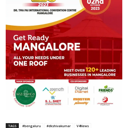
TAGS
#bengaluru
#dkshivakumar
V4News