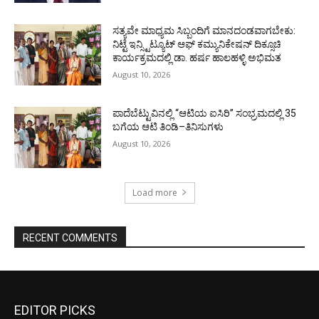
ಸತ್ಯವೇ ಮಾಧ್ಯಮ ಸಿಬ್ಬಂದಿಗೆ ಮಾನದಂಡವಾಗಬೇಕು:
ನಿಟ್ಟೆ ಇನ್ಸ್ಟಿಟ್ಯೂಟ್ ಆಫ್ ಕಮ್ಯುನಿಕೇಷನ್ ದಿಕ್ಸೂಚಿ
ಕಾರ್ಯಕ್ರಮದಲ್ಲಿ ಡಾ. ಹರ್ಷ ಹಾಲಹಳ್ಳಿ ಅಭಿಮತ
August 10, 2026
ಪಾದೆಬೆಟ್ಟುವಿನಲ್ಲಿ “ಆಟಿಯ ಐಸಿರಿ’’ ಸಂಭ್ರಮದಲ್ಲಿ 35
ಬಗೆಯ ಆಟಿ ತಿಂಡಿ–ತಿನಿಸುಗಳು
August 10, 2026
Load more
RECENT COMMENTS
EDITOR PICKS