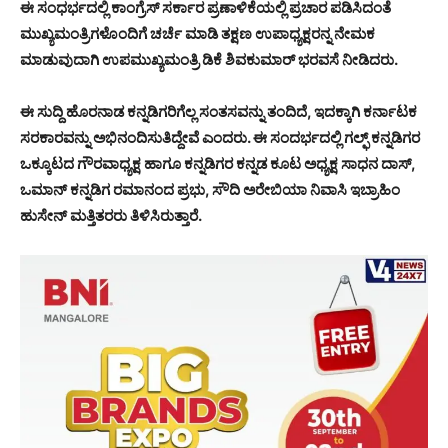
ಈ ಸಂಧರ್ಭದಲ್ಲಿ ಕಾಂಗ್ರೆಸ್ ಸರ್ಕಾರ ಪ್ರಣಾಳಿಕೆಯಲ್ಲಿ ಪ್ರಚಾರ ಪಡಿಸಿದಂತೆ
ಮುಖ್ಯಮಂತ್ರಿಗಳೊಂದಿಗೆ ಚರ್ಚೆ ಮಾಡಿ ತಕ್ಷಣ ಉಪಾಧ್ಯಕ್ಷರನ್ನ ನೇಮಕ
ಮಾಡುವುದಾಗಿ ಉಪಮುಖ್ಯಮಂತ್ರಿ ಡಿಕೆ ಶಿವಕುಮಾರ್ ಭರವಸೆ ನೀಡಿದರು.
ಈ ಸುದ್ದಿ ಹೊರನಾಡ ಕನ್ನಡಿಗರಿಗೆಲ್ಲ ಸಂತಸವನ್ನು ತಂದಿದೆ, ಇದಕ್ಕಾಗಿ ಕರ್ನಾಟಕ
ಸರಕಾರವನ್ನು ಅಭಿನಂದಿಸುತಿದ್ದೇವೆ ಎಂದರು. ಈ ಸಂದರ್ಭದಲ್ಲಿ ಗಲ್ಫ್ ಕನ್ನಡಿಗರ
ಒಕ್ಕೂಟದ ಗೌರವಾಧ್ಯಕ್ಷ ಹಾಗೂ ಕನ್ನಡಿಗರ ಕನ್ನಡ ಕೂಟ ಅಧ್ಯಕ್ಷ ಸಾಧನ ದಾಸ್,
ಒಮಾನ್ ಕನ್ನಡಿಗ ರಮಾನಂದ ಪ್ರಭು, ಸೌದಿ ಅರೇಬಿಯಾ ನಿವಾಸಿ ಇಬ್ರಾಹಿಂ
ಹುಸೇನ್ ಮತ್ತಿತರರು ತಿಳಿಸಿರುತ್ತಾರೆ.