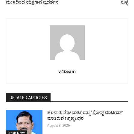
ಮೇಳದಿಂದ ಯಕ್ಷಗಾನ ಪ್ರದರ್ಶನ
ಕುಳ್ಳ
v4team
RELATED ARTICLES
ಹಲವಾರು ಡೆಡ್ ಬಾಡಿಗಳನ್ನು “ಪೋಸ್ಟ್ ಮಾರ್ಟಮ್”
ಮಾಡಿರುವ ಜಗ್ಗಣ್ಣ ನಿಧನ
August 8, 2026
Fresh News