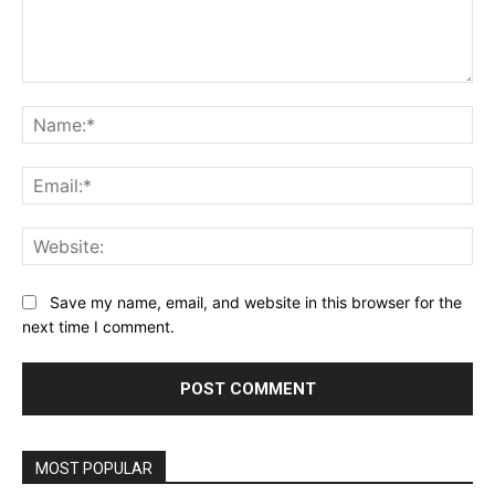
Comment:
Na
Ema
Web
Save my name, email, and website in this browser for the
next time I comment.
MOST POPULAR