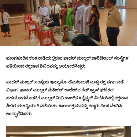
ಮಂಗಳೂರಿನ ಕಂಕನಾಡಿಯಲ್ಲಿರುವ ಫಾದರ್ ಮುಲ್ಲರ್ ಚಾರಿಟೇಬಲ್ ಸಂಸ್ಥೆಗಳ
ವತಿಯಿಂದ ರಕ್ತದಾನ ಶಿಬಿರವನ್ನು ಆಯೋಜಿಸಿದ್ದರು.
ಫಾದರ್ ಮುಲ್ಲರ್ ಸಂಸ್ಥೆಯ ಇಮ್ಯುನೊ-ಹೆಮಟಾಲಜಿ ಮತ್ತು ರಕ್ತ ವರ್ಗಾವಣೆ
ವಿಭಾಗ, ಫಾದರ್ ಮುಲ್ಲರ್ ಮೆಡಿಕಲ್ ಕಾಲೇಜಿನ ರೆಡ್ ಕ್ರಾಸ್ ಘಟಕದ
ಸಹಯೋಗದೊಂದಿಗೆ ಮುಲ್ಲರ್ ಮಿನಿ ಹಾಲ್‌ನ ಕನ್ವೆನ್ಷನ್ ಸೆಂಟರ್‌ನಲ್ಲಿ ರಕ್ತದಾನ
ಶಿಬಿರ ಯಶಸ್ವಿಯಾಗಿ ನಡೆಯಿತು. ಕಾರ್ಯಕ್ರಮವನ್ನು ಗಣ್ಯರು ದೀಪ ಬೆಳಗಿಸಿ
ಉದ್ಘಾಟಿಸಿದರು.