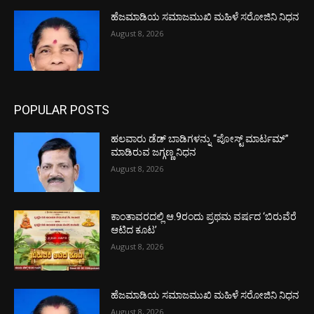
ಹೆಜಮಾಡಿಯ ಸಮಾಜಮುಖಿ ಮಹಿಳೆ ಸರೋಜಿನಿ ನಿಧನ
August 8, 2026
POPULAR POSTS
ಹಲವಾರು ಡೆಡ್ ಬಾಡಿಗಳನ್ನು “ಪೋಸ್ಟ್ ಮಾರ್ಟಮ್”
ಮಾಡಿರುವ ಜಗ್ಗಣ್ಣ ನಿಧನ
August 8, 2026
ಕಾಂತಾವರದಲ್ಲಿ ಆ.9ರಂದು ಪ್ರಥಮ ವರ್ಷದ ‘ಬಿರುವೆರೆ
ಆಟಿದ ಕೂಟ’
August 8, 2026
ಹೆಜಮಾಡಿಯ ಸಮಾಜಮುಖಿ ಮಹಿಳೆ ಸರೋಜಿನಿ ನಿಧನ
August 8, 2026