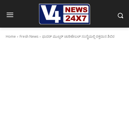
Home
Fresh News
ಫಾದರ್ ಮುಲ್ಲರ್ ಚಾರಿಟೇಬಲ್ ಸಂಸ್ಥೆಯಲ್ಲಿ ರಕ್ತದಾನ ಶಿಬಿರ