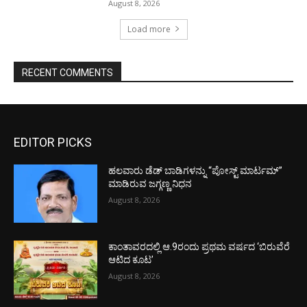
August 8, 2026
Load more
RECENT COMMENTS
EDITOR PICKS
ಹಲವಾರು ಡೆಡ್ ಬಾಡಿಗಳನ್ನು “ಪೋಸ್ಟ್ ಮಾರ್ಟಮ್”
ಮಾಡಿರುವ ಜಗ್ಗಣ್ಣ ನಿಧನ
August 8, 2026
ಕಾಂತಾವರದಲ್ಲಿ ಆ.9ರಂದು ಪ್ರಥಮ ವರ್ಷದ ‘ಬಿರುವೆರೆ
ಆಟಿದ ಕೂಟ’
August 8, 2026