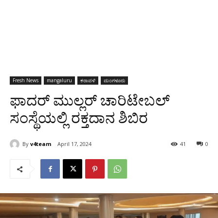
Fresh News
mangaluru
ಕರಾವಳಿ
ಮಂಗಳೂರು
ಫಾದರ್ ಮುಲ್ಲರ್ ಚಾರಿಟೇಬಲ್
ಸಂಸ್ಥೆಯಲ್ಲಿ ರಕ್ತದಾನ ಶಿಬಿರ
By
v4team
April 17, 2024
41
0