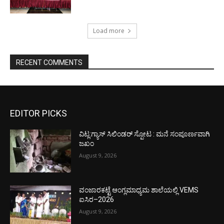
Load more
RECENT COMMENTS
EDITOR PICKS
ವಿಟ್ಲ:ಗ್ಯಾಸ್ ಸಿಲಿಂಡರ್ ಸ್ಪೋಟ : ಮನೆ ಸಂಪೂರ್ಣವಾಗಿ
ಜಖಂ
August 9, 2026
ವಂಜಾರಕಟ್ಟೆ ಆಂಗ್ಲಮಾಧ್ಯಮ ಶಾಲೆಯಲ್ಲಿ VEMS
ಐಸಿರ–2026
August 9, 2026