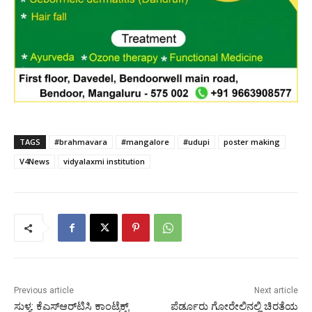
TAGS
#brahmavara
#mangalore
#udupi
poster making
V4News
vidyalaxmi institution
Previous article
Next article
ಸುಳ್ಯ: ಕೆಎಸ್‌ಆರ್‌ಟಿಸಿ ಕಾಂಟ್ರೆಕ್ಟ್
ಪೆರ್ಡೂರು ಗೋರೇಲಿನಲ್ಲಿ ಚಿರತೆಯ