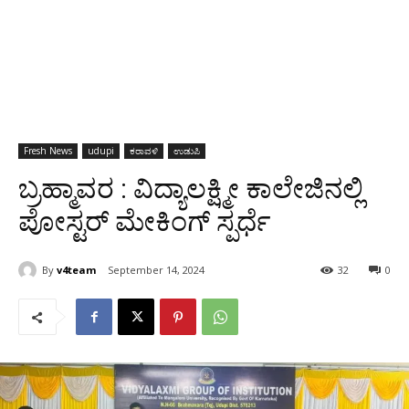
Fresh News
udupi
ಕರಾವಳಿ
ಉಡುಪಿ
ಬ್ರಹ್ಮಾವರ : ವಿದ್ಯಾಲಕ್ಷ್ಮೀ ಕಾಲೇಜಿನಲ್ಲಿ
ಪೋಸ್ಟರ್ ಮೇಕಿಂಗ್ ಸ್ಪರ್ಧೆ
By
v4team
September 14, 2024
32
0