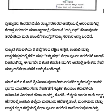
ಬ್ರಹ್ಮಾವರ: ಹಿಂದಿನ ಬಿಜೆಪಿ ರಾಜ್ಯ ಸರಕಾರದ ಅವಧಿಯಲ್ಲಿ ಆರಂಭವಾಗಿದ್ದ
ಕೇಂದ್ರ ಸರಕಾರದ ಮಹಾತ್ವಾಕಾಂಕ್ಷಿ ಯೋಜನೆ “ಅಗ್ನಿ ಪಥ್” ಸೇನಾಪೂರ್ವ
ತರಬೇತಿಯ ಮರು ಚಾಲನೆಗೆ ಕಾಂಗ್ರೆಸ್ ರಾಜ್ಯ ಸರಕಾರ ಅಸ್ತು ಎಂದಿದೆ.
ರಾಜ್ಯದ ಕರಾವಳಿಯ 3 ಜಿಲ್ಲೆಗಳಾದ ದಕ್ಷಿಣ ಕನ್ನಡ, ಉಡುಪಿ ಮತ್ತು
ಉತ್ತರಕನ್ನಡದಲ್ಲಿ ಕಳೆದ ವರ್ಷ “ಅಗ್ನಿ ಪಥ್” ಸೇನಾ ಪೂರ್ವ ತರಬೇತಿಗೆ ಚಾಲನೆ
ನೀಡಲಾಗಿದ್ದು, ಈಗಾಗಲೇ 2 ತಂಡ ತರಬೇತಿ ಮುಗಿಸಿ ಅವರಲ್ಲಿ ಅನೇಕರು ಸೇನೆ
ಮತ್ತು ಅರೆಸೇನಾ ಪಡೆಗೆ ಆಯ್ಕೆಗೊಂಡಿದ್ದಾರೆ.
ಮಾಜಿ ಸಚಿವ ಕೋಟ ಶ್ರೀನಿವಾಸ ಪೂಜಾರಿಯವರ ಪರಿಕಲ್ಪನೆಯಲ್ಲಿ ಕರಾವಳಿ
ಭಾಗದ ಯುವಕರು ಸೇನಾ ಸೇರ್ಪಡೆಗೆ ಸ್ಫೂರ್ತಿ ತುಂಬಲು ಕರಾವಳಿಯ
ಐತಿಹಾಸಿಕ ವೀರರಾದ ಹೆಂಜ ನಾಯ್ಕ್ , ಕೋಟಿ- ಚೆನ್ನಯ ಹಾಗೂ ರಾಣಿ ಅಬ್ಬಕ್ಕ
ಹೆಸರಿನಲ್ಲಿ ಉಡುಪಿ ಜಿಲ್ಲೆಯ ಬಾರಕೂರು ಹನೆಹಳ್ಳಿ ಶಾಲೆ, ಮಂಗಳೂರು ಮತ್ತು
ಉತ್ತರ ಕನ್ನಡ ಜಿಲ್ಲೆಯಲ್ಲಿ ಸೇನಾ ಪೂರ್ವ ತರಬೇತಿ ಶಾಲೆ ಆರಂಭಿಸಲಾಗಿತ್ತು.