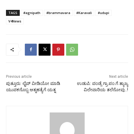
TAGS
#agnipath
#brammavara
#Karavali
#udupi
V4News
Previous article
Next article
ಪುತ್ತೂರು: ಲೈವ್ ವೀಡಿಯೋ ಮಾಡಿ
ಉಡುಪಿ: ವಂಡ್ಸೆ ಗ್ರಾ.ಪಂ.ಗೆ ತ್ಯಾಜ್ಯ
ಯುವಕನೊಬ್ಬ ಆತ್ಮಹತ್ಯೆಗೆ ಯತ್ನ
ವಿಲೇವಾರಿಯ ತಲೆನೋವು..!