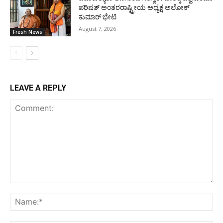
ಪರಿಷತ್ ಅಂತರರಾಷ್ಟ್ರೀಯ ಅಧ್ಯಕ್ಷ ಅಲೋಕ್
ಕುಮಾರ್ ಭೇಟಿ
August 7, 2026
Fresh News
LEAVE A REPLY
Comment:
Na