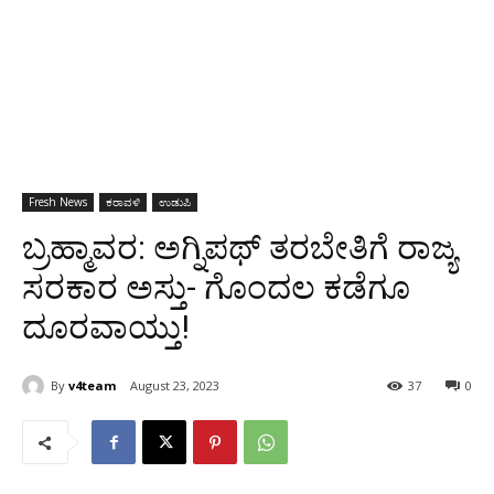
Fresh News
ಕರಾವಳಿ
ಉಡುಪಿ
ಬ್ರಹ್ಮಾವರ: ಅಗ್ನಿಪಥ್ ತರಬೇತಿಗೆ ರಾಜ್ಯ
ಸರಕಾರ ಅಸ್ತು- ಗೊಂದಲ ಕಡೆಗೂ
ದೂರವಾಯ್ತು!
By
v4team
August 23, 2023
37
0