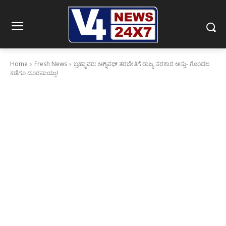
Home
Fresh News
ಬ್ರಹ್ಮಾವರ: ಅಗ್ನಿಪಥ್ ತರಬೇತಿಗೆ ರಾಜ್ಯ ಸರಕಾರ ಅಸ್ತು- ಗೊಂದಲ
ಕಡೆಗೂ ದೂರವಾಯ್ತು!