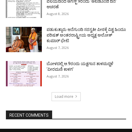
ವಲಯದಿಂದ ಆಗಸ್ಟ್ 9ರಂದು ‘ಆಟಿಡೊಂಜಿ ದಿನ’
ಆಚರಣೆ
August 8, 2026
ಪಡುಕುತ್ಯಾರು ಆನೆಗುಂದಿ ಸರಸ್ವತೀ ಪೀಠಕ್ಕೆ ವಿಶ್ವ ಹಿಂದೂ
ಪರಿಷತ್ ಅಂತರರಾಷ್ಟ್ರೀಯ ಅಧ್ಯಕ್ಷ ಅಲೋಕ್
ಕುಮಾರ್ ಭೇಟಿ
August 7, 2026
ಬೋಳದಲ್ಲಿ ಆ.9ರಂದು ಯಕ್ಷಗಾನ ತಾಳಮದ್ದಳೆ
‘ವೀರಮಣಿ ಕಾಳಗ’
August 7, 2026
Load more
RECENT COMMENTS