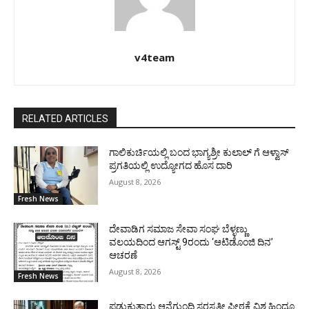
v4team
RELATED ARTICLES
ಗಾಲಿಕುರ್ಚಿಯಲ್ಲಿ ಬಂದ ಭಾಗ್ಯಶ್ರೀ ಕುಲಾಲ್ ಗೆ ಆಳ್ವಾಸ್
ಪ್ರಗತಿಯಲ್ಲಿ ಉದ್ಯೋಗದ ಹೊಸ ದಾರಿ
August 8, 2026
Fresh News
ದೇವಾಡಿಗ ಸಮಾಜ ಸೇವಾ ಸಂಘ ಬೆಳ್ಳಣ್ಣು
ವಲಯದಿಂದ ಆಗಸ್ಟ್ 9ರಂದು ‘ಆಟಿಡೊಂಜಿ ದಿನ’
ಆಚರಣೆ
August 8, 2026
Fresh News
ಪಡುಕುತ್ಯಾರು ಆನೆಗುಂದಿ ಸರಸ್ವತೀ ಪೀಠಕ್ಕೆ ವಿಶ್ವ ಹಿಂದೂ