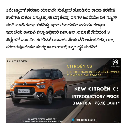
3ನೇ ಬ್ಯಾಚ್‍ಗೆ ಸರಕಾರ ಯಾವುದೇ ಸುತ್ತೋಲೆ ಹೊರಡಿಸದ ಕಾರಣ ತರಬೇತಿ
ಶಾಲೆಗಳು ಬಿಕೋ ಎನ್ನುತಿತ್ತು. ಈ ಬಗ್ಗೆ ಕೆಲವು ದಿನಗಳ ಹಿಂದೆಯೇ ವಿ4 ನ್ಯೂಸ್
ವರದಿ ಮಾಡಿ ಗಮನ ಸೆಳೆದಿತ್ತು. ಇಂದು ಹಿಂದುಳಿದ ವರ್ಗಗಳ ಕಲ್ಯಾಣ
ಇಲಾಖೆಯ ಉಡುಪಿ ಜಿಲ್ಲಾ ಅಧಿಕಾರಿ ಎಚ್.ಆರ್. ಲಮಾಣಿ ಸೇರಿದಂತೆ 3
ಜಿಲ್ಲೆಗಳಿಗೆ ಮುಂದಿನ ತರಬೇತಿಗೆ ಯುವಕರ ಸೇರ್ಪಡೆಗೆ ಆದೇಶ ನೀಡಿ, ರಾಜ್ಯ
ಸರಕಾರವೂ ದೇಶದ ಸಂರಕ್ಷಣಾ ಕಾರ್ಯಕ್ಕೆ ತನ್ನ ಬದ್ಧತೆ ಮೆರೆದಿದೆ.