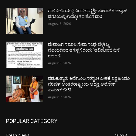
ಗಾಲಿಕುರ್ಚಿಯಲ್ಲಿ ಬಂದ ಭಾಗ್ಯಶ್ರೀ ಕುಲಾಲ್ ಗೆ ಆಳ್ವಾಸ್
ಪ್ರಗತಿಯಲ್ಲಿ ಉದ್ಯೋಗದ ಹೊಸ ದಾರಿ
August 8, 2026
ದೇವಾಡಿಗ ಸಮಾಜ ಸೇವಾ ಸಂಘ ಬೆಳ್ಳಣ್ಣು
ವಲಯದಿಂದ ಆಗಸ್ಟ್ 9ರಂದು ‘ಆಟಿಡೊಂಜಿ ದಿನ’
ಆಚರಣೆ
August 8, 2026
ಪಡುಕುತ್ಯಾರು ಆನೆಗುಂದಿ ಸರಸ್ವತೀ ಪೀಠಕ್ಕೆ ವಿಶ್ವ ಹಿಂದೂ
ಪರಿಷತ್ ಅಂತರರಾಷ್ಟ್ರೀಯ ಅಧ್ಯಕ್ಷ ಅಲೋಕ್
ಕುಮಾರ್ ಭೇಟಿ
August 7, 2026
POPULAR CATEGORY
Fresh News
10623