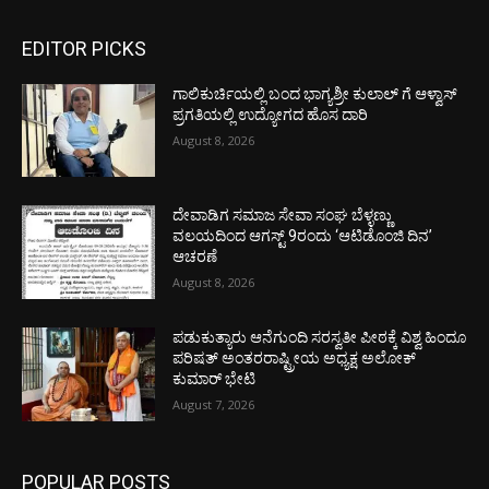
EDITOR PICKS
ಗಾಲಿಕುರ್ಚಿಯಲ್ಲಿ ಬಂದ ಭಾಗ್ಯಶ್ರೀ ಕುಲಾಲ್ ಗೆ ಆಳ್ವಾಸ್
ಪ್ರಗತಿಯಲ್ಲಿ ಉದ್ಯೋಗದ ಹೊಸ ದಾರಿ
August 8, 2026
ದೇವಾಡಿಗ ಸಮಾಜ ಸೇವಾ ಸಂಘ ಬೆಳ್ಳಣ್ಣು
ವಲಯದಿಂದ ಆಗಸ್ಟ್ 9ರಂದು ‘ಆಟಿಡೊಂಜಿ ದಿನ’
ಆಚರಣೆ
August 8, 2026
ಪಡುಕುತ್ಯಾರು ಆನೆಗುಂದಿ ಸರಸ್ವತೀ ಪೀಠಕ್ಕೆ ವಿಶ್ವ ಹಿಂದೂ
ಪರಿಷತ್ ಅಂತರರಾಷ್ಟ್ರೀಯ ಅಧ್ಯಕ್ಷ ಅಲೋಕ್
ಕುಮಾರ್ ಭೇಟಿ
August 7, 2026
POPULAR POSTS