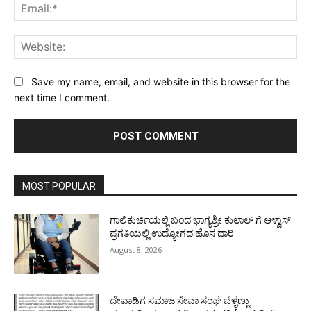
Ema
Web
Save my name, email, and website in this browser for the
next time I comment.
MOST POPULAR
ಗಾಲಿಕುರ್ಚಿಯಲ್ಲಿ ಬಂದ ಭಾಗ್ಯಶ್ರೀ ಕುಲಾಲ್ ಗೆ ಆಳ್ವಾಸ್
ಪ್ರಗತಿಯಲ್ಲಿ ಉದ್ಯೋಗದ ಹೊಸ ದಾರಿ
August 8, 2026
ದೇವಾಡಿಗ ಸಮಾಜ ಸೇವಾ ಸಂಘ ಬೆಳ್ಳಣ್ಣು