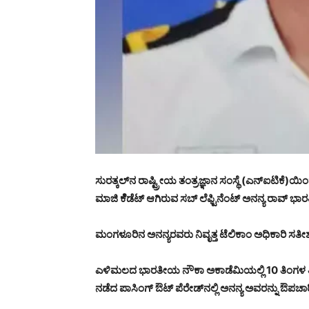
ಸುರತ್ಕಲ್‌ನ ರಾಷ್ಟ್ರೀಯ ತಂತ್ರಜ್ಞಾನ ಸಂಸ್ಥೆ (ಎನ್‌ಐಟಿಕೆ
ಮಾಜಿ ಕೆೆಡೆಟ್ ಆಗಿರುವ ಸಬ್ ಲೆಫ್ಟಿನೆಂಟ್ ಅನನ್ಯ ರಾವ್ 
ಮಂಗಳೂರಿನ ಅನನ್ಯರವರು ನಿವೃತ್ತ ಟೆಲಿಕಾಂ ಅಧಿಕಾರಿ ಸತೀಶ್
ಎಳಿಮಲದ ಭಾರತೀಯ ನೌಕಾ ಅಕಾಡೆಮಿಯಲ್ಲಿ 10 ತಿಂಗಳ ತ
ನಡೆದ ಪಾಸಿಂಗ್ ಔಟ್ ಪೆರೇಡ್‌ನಲ್ಲಿ ಅನನ್ಯ ಅವರನ್ನು ಔಪಚಾ