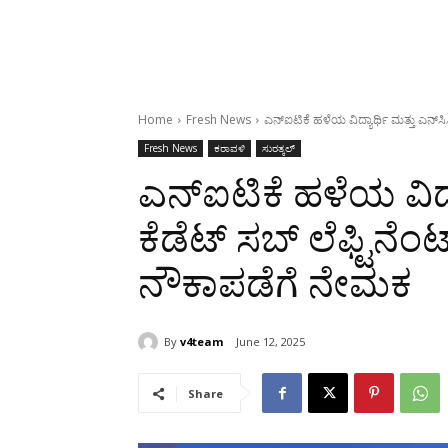
Home
Fresh News
ಎನ್‌ಐಟಿಕೆ ಹಳೆಯ ವಿದ್ಯಾರ್ಥಿ ಮತ್ತು ಎನ್
Fresh News
ಕರಾವಳಿ
ಸುರತ್ಕಲ್
ಎನ್‌ಐಟಿಕೆ ಹಳೆಯ ವಿದ್ಯ
ಕೆಡೆಟ್ ಸಬ್ ಲೆಫ್ಟಿನ
ನೌಕಾಪಡೆಗೆ ನೇಮಕ
By
v4team
June 12, 2025
Share