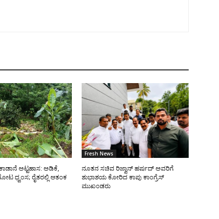
Fresh News
ಿ ಕಾಡಾನೆ ಅಟ್ಟಹಾಸ: ಅಡಿಕೆ,
ನೂತನ ಸಚಿವ ರಿಜ್ವಾನ್ ಹರ್ಷದ್ ಅವರಿಗೆ
 ತೋಟ ಧ್ವಂಸ; ರೈತರಲ್ಲಿ ಆತಂಕ
ಶುಭಾಶಯ ಕೋರಿದ ಕಾಪು ಕಾಂಗ್ರೆಸ್
ಮುಖಂಡರು