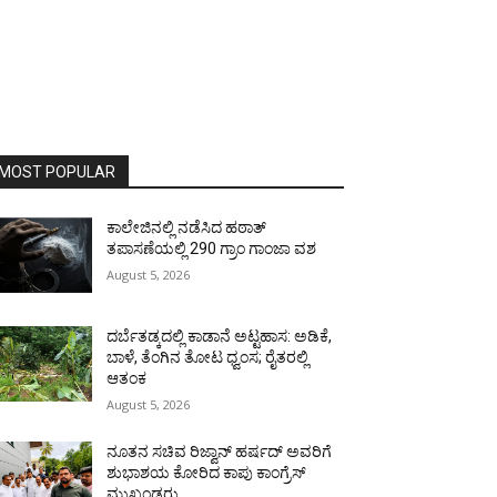
MOST POPULAR
ಕಾಲೇಜಿನಲ್ಲಿ ನಡೆಸಿದ ಹಠಾತ್
ತಪಾಸಣೆಯಲ್ಲಿ 290 ಗ್ರಾಂ ಗಾಂಜಾ ವಶ
August 5, 2026
ದರ್ಬೆತಡ್ಕದಲ್ಲಿ ಕಾಡಾನೆ ಅಟ್ಟಹಾಸ: ಅಡಿಕೆ,
ಬಾಳೆ, ತೆಂಗಿನ ತೋಟ ಧ್ವಂಸ; ರೈತರಲ್ಲಿ
ಆತಂಕ
August 5, 2026
ನೂತನ ಸಚಿವ ರಿಜ್ವಾನ್ ಹರ್ಷದ್ ಅವರಿಗೆ
ಶುಭಾಶಯ ಕೋರಿದ ಕಾಪು ಕಾಂಗ್ರೆಸ್
ಮುಖಂಡರು