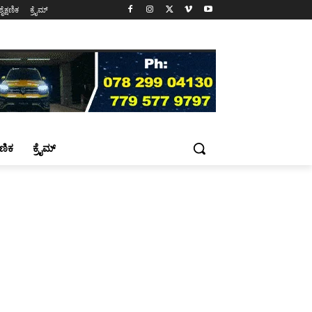
ಶೈಕ್ಷಣಿಕ
ಕ್ರೈಮ್
್ಷಣಿಕ
ಕ್ರೈಮ್