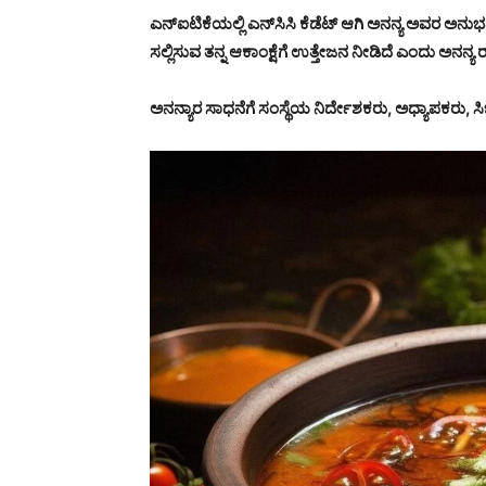
ಎನ್‌ಐಟಿಕೆಯಲ್ಲಿ ಎನ್‌ಸಿಸಿ ಕೆಡೆಟ್ ಆಗಿ ಅನನ್ಯ ಅವರ ಅನು
ಸಲ್ಲಿಸುವ ತನ್ನ ಆಕಾಂಕ್ಷೆಗೆ ಉತ್ತೇಜನ ನೀಡಿದೆ ಎಂದು ಅನನ್ಯ ರಾವ್
ಅನನ್ಯಾರ ಸಾಧನೆಗೆ ಸಂಸ್ಥೆಯ ನಿರ್ದೇಶಕರು, ಅಧ್ಯಾಪಕರು, ಸಿಬ್