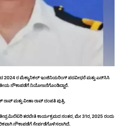
)ಯಿಂದ 2024 ರ ಮೆಕ್ಯಾನಿಕಲ್ ಇಂಜಿನಿಯರಿಂಗ್ ಪದವೀಧರೆ ಮತ್ತು ಎನ್‌ಸಿಸಿ
ಭಾರತೀಯ ನೌಕಾಪಡೆಗೆ ನಿಯೋಜನೆಗೊಂಡಿದ್ದಾರೆ.
 ರಾವ್ ಮತ್ತು ವೀಣಾ ರಾವ್ ದಂಪತಿ ಪುತ್ರಿ.
ೀವ್ರ ಮಿಲಿಟರಿ ತರಬೇತಿ ಕಾರ್ಯಕ್ರಮದ ನಂತರ, ಮೇ 31ರ, 2025 ರಂದು
ರಿಕವಾಗಿ ನೌಕಾಪಡೆಗೆ ಸೇರ್ಪಡೆಗೊಳಿಸಲಾಗಿದೆ.