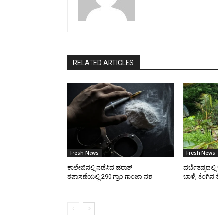
RELATED ARTICLES
Fresh News
Fresh News
ಕಾಲೇಜಿನಲ್ಲಿ ನಡೆಸಿದ ಹಠಾತ್
ದರ್ಬೆತಡ್ಕದಲ್ಲ
ತಪಾಸಣೆಯಲ್ಲಿ 290 ಗ್ರಾಂ ಗಾಂಜಾ ವಶ
ಬಾಳೆ, ತೆಂಗಿನ