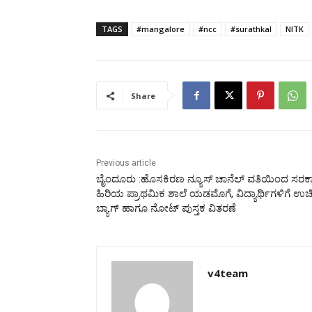
TAGS
#mangalore
#ncc
#surathkal
NITK
Share
Previous article
ಬೈಂದೂರು :ಹೊಸಕಿರಣ ನ್ಯೂಸ್ ಚಾನೆಲ್ ವತಿಯಿಂದ ಸರಕಾ
ಹಿರಿಯ ಪ್ರಾಥಮಿಕ ಶಾಲೆ ಯಡಮೊಗೆ, ವಿದ್ಯಾರ್ಥಿಗಳಿಗೆ ಉಚ
ಬ್ಯಾಗ್ ಹಾಗೂ ನೋಟ್ ಪುಸ್ತಕ ವಿತರಣೆ
v4team