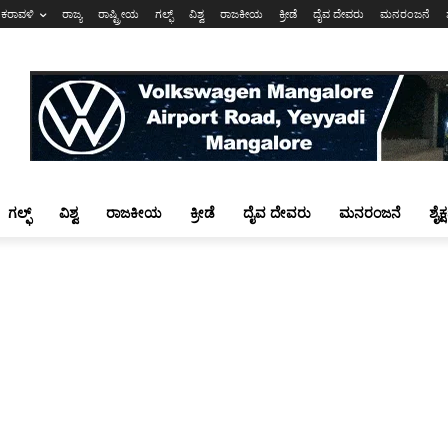
ಕರಾವಳಿ
ರಾಜ್ಯ
ರಾಷ್ಟ್ರೀಯ
ಗಲ್ಫ್
ವಿಶ್ವ
ರಾಜಕೀಯ
ಕ್ರೀಡೆ
ದೈವ ದೇವರು
ಮನರಂಜನೆ
ಗಲ್ಫ್
ವಿಶ್ವ
ರಾಜಕೀಯ
ಕ್ರೀಡೆ
ದೈವ ದೇವರು
ಮನರಂಜನೆ
ಶೈಕ