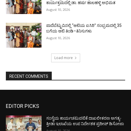
ಕಾರ್ಯಕ್ರಮದಲ್ಲಿ ಡಾ. ಹರ್ಷ ಹಾಲಹಳ್ಳಿ ಅಭಿಮತ
August 10, 2026
ಪಾದೆಬೆಟ್ಟುವಿನಲ್ಲಿ “ಆಟಿಯ ಐಸಿರಿ’’ ಸಂಭ್ರಮದಲ್ಲಿ 35
ಬಗೆಯ ಆಟಿ ತಿಂಡಿ–ತಿನಿಸುಗಳು
August 10, 2026
Load more
RECENT COMMENTS
EDITOR PICKS
ಸಂಸ್ಥೆಯ ಕಾರ್ಯಚಟುವಟಿಕೆ ದಾಖಲೀಕರಣ ಅಗತ್ಯ-
ಕ್ರೀಡಾ ಇಲಾಖೆಯ ಉಪ ನಿರ್ದೇಶಕ ಪ್ರದೀಪ್ ಡಿಸೋಜಾ
August 10, 2026