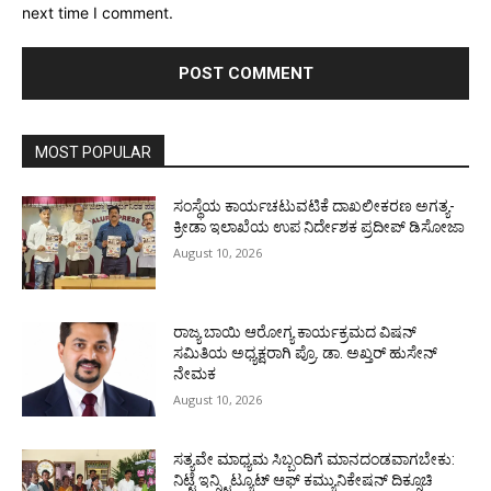
next time I comment.
MOST POPULAR
ಸಂಸ್ಥೆಯ ಕಾರ್ಯಚಟುವಟಿಕೆ ದಾಖಲೀಕರಣ ಅಗತ್ಯ-
ಕ್ರೀಡಾ ಇಲಾಖೆಯ ಉಪ ನಿರ್ದೇಶಕ ಪ್ರದೀಪ್ ಡಿಸೋಜಾ
August 10, 2026
ರಾಜ್ಯ ಬಾಯಿ ಆರೋಗ್ಯ ಕಾರ್ಯಕ್ರಮದ ವಿಷನ್
ಸಮಿತಿಯ ಅಧ್ಯಕ್ಷರಾಗಿ ಪ್ರೊ. ಡಾ. ಅಖ್ತರ್ ಹುಸೇನ್
ನೇಮಕ
August 10, 2026
ಸತ್ಯವೇ ಮಾಧ್ಯಮ ಸಿಬ್ಬಂದಿಗೆ ಮಾನದಂಡವಾಗಬೇಕು:
ನಿಟ್ಟೆ ಇನ್ಸ್ಟಿಟ್ಯೂಟ್ ಆಫ್ ಕಮ್ಯುನಿಕೇಷನ್ ದಿಕ್ಸೂಚಿ