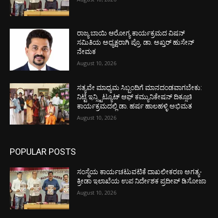
ರಾಜ್ಯ ಬಾಯಿ ಆರೋಗ್ಯ ಕಾರ್ಯಕ್ರಮದ ವಿಷನ್
ಸಮಿತಿಯ ಅಧ್ಯಕ್ಷರಾಗಿ ಪ್ರೊ. ಡಾ. ಅಖ್ತರ್ ಹುಸೇನ್
ನೇಮಕ
August 10, 2026
ಸತ್ಯವೇ ಮಾಧ್ಯಮ ಸಿಬ್ಬಂದಿಗೆ ಮಾನದಂಡವಾಗಬೇಕು:
ನಿಟ್ಟೆ ಇನ್ಸ್ಟಿಟ್ಯೂಟ್ ಆಫ್ ಕಮ್ಯುನಿಕೇಷನ್ ದಿಕ್ಸೂಚಿ
ಕಾರ್ಯಕ್ರಮದಲ್ಲಿ ಡಾ. ಹರ್ಷ ಹಾಲಹಳ್ಳಿ ಅಭಿಮತ
August 10, 2026
POPULAR POSTS
ಸಂಸ್ಥೆಯ ಕಾರ್ಯಚಟುವಟಿಕೆ ದಾಖಲೀಕರಣ ಅಗತ್ಯ-
ಕ್ರೀಡಾ ಇಲಾಖೆಯ ಉಪ ನಿರ್ದೇಶಕ ಪ್ರದೀಪ್ ಡಿಸೋಜಾ
August 10, 2026