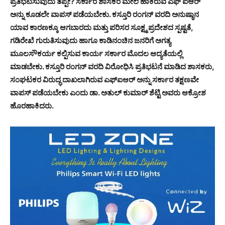
ಪ್ರತಿಭಟಿಸುವುದು ತಪ್ಪೇ? ಸರ್ಕಾರ ಶಾಸಕರ ಮೇಲೆ ಹಾಕಿರುವ ಎಫ್ ಐಆರ್
ಅನ್ನು ಕೂಡಲೇ ವಾಪಸ್ ಪಡೆಯಬೇಕು. ಕಸ್ತೂರಿ ರಂಗನ್ ವರದಿ ಅನುಷ್ಠಾನ
ಯಾವ ಕಾರಣಕ್ಕೂ ಆಗಬಾರದು ಮತ್ತು ಪರಿಸರ ಸೂಕ್ಷ್ಮ ಪ್ರದೇಶದ ಸ್ಪಷ್ಟತೆ,
ಗಡಿರೇಖೆ ಗುರುತಿಸುವುದು ಹಾಗೂ ಕಾಡಿನಂಚಿನ ಜನರಿಗೆ ಅಗತ್ಯ
ಮೂಲಸೌಕರ್ಯ ಕಲ್ಪಿಸುವ ಕಾರ್ಯ ಸರ್ಕಾರ ಮೊದಲ ಆದ್ಯತೆಯಲ್ಲಿ
ಮಾಡಬೇಕು. ಕಸ್ತೂರಿ ರಂಗನ್ ವರದಿ ವಿರೋಧಿಸಿ ಪ್ರತಿಭಟನೆ ಮಾಡಿದ ಶಾಸಕರು,
ಸಂಘಟಕರ ವಿರುದ್ಧ ದಾಖಲಾಗಿರುವ ಎಫ್ಐಆರ್ ಅನ್ನು ಸರ್ಕಾರ ತಕ್ಷಣವೇ
ವಾಪಸ್ ಪಡೆಯಬೇಕು ಎಂದು ಡಾ. ಅತುಲ್ ಕುಮಾರ್ ಶೆಟ್ಟಿ ಅವರು ಆಕ್ರೋಶ
ಹೊರಹಾಕಿದರು.