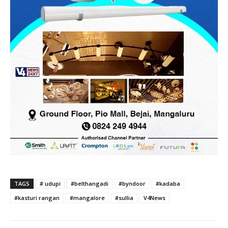
TAGS
# udupi
#belthangadi
#byndoor
#kadaba
#kasturi rangan
#mangalore
#sullia
V4News