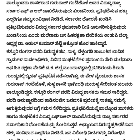
ಪಾಲ್ಗೊಂಡರು ಶಾಸಕರಾದ ಗುರುರಾಜ್ ಗಂಟಿಹೊಳೆ ಅವರ ವಿರುದ್ಧ ರಾಜ್ಯ
ಸರ್ಕಾರ ಎಫ್ ಐ ಆರ್ ದಾಖಲಿಸಿರುವುದು ಖಂಡನೀಯ. ಪ್ರತಿಭಟಿಸುವ ಹಕ್ಕು
ಎಲ್ಲರಿಗೂ ನಮ್ಮ ಸಂವಿಧಾನ ನೀಡಿದೆ. ಸರ್ಕಾರದ ಧೋರಣಿ ಖಂಡಿಸಿ
ಪ್ರತಿಭಟಿಸುವವರ ವಿರುದ್ಧ ಸರ್ಕಾರ ಧಮನಕಾರಿ ನೀತಿ ಅನುಸರಿಸುತ್ತಿರುವುದು
ಖಂಡನೀಯ ಎಂದು ಮಲೆನಾಡು ಜನ ಹಿತರಕ್ಷಣಾ ವೇದಿಕೆಯ ಉಡುಪಿ ಜಿಲ್ಲಾ
ಅಧ್ಯಕ್ಷ ಡಾ. ಅತುಲ್ ಕುಮಾರ್ ಶೆಟ್ಟಿ ಆಕ್ರೋಶ ಹೊರ ಹಾಕಿದ್ದಾರೆ.
ಕಸ್ತೂರಿ ರಂಗನ್ ವರದಿ ವಿರುದ್ಧ ಕಡಬ, ಸುಳ್ಯ, ಬೆಳ್ತಂಗಡಿ ತಾಲೂಕಿನ ಬಾದಿತ
ಗ್ರಾಮಗಳ ಸಾರ್ವಜನಿಕರು, ವಿವಿಧ ಸಂಘಟನೆಗಳ ಪ್ರಮುಖರು ಸೇರಿ ಮಲೆನಾಡು
ಜನ ಹಿತ ರಕ್ಷಣಾ ವೇದಿಕೆ ದ.ಕ. ಜಿಲ್ಲೆ ಮುಂದಾಳತ್ವದಲ್ಲಿ ನ.15ರಂದು ಶಿರಾಡಿ
ಗುಂಡ್ಯದಲ್ಲಿ ಬೃಹತ್ ಪ್ರತಿಭಟನೆ ನಡೆಸಲಾಗಿತ್ತು. ಈ ವೇಳ ಬೈಂದೂರು ಶಾಸಕ
ಗುರುರಾಜ್ ಗಂಟಿಹೊಳೆ, ಸುಳ್ಯ ಶಾಸಕಿ ಭಾಗೀರಥಿ ಮುರುಳ್ಯ ಸೇರಿದಂತ ಹಲವರು
ಪಾಲ್ಗೊಂಡಿದ್ದರು. ಕಸ್ತೂರಿ ರಂಗನ್ ವರದಿ ವಿರುದ್ಧ ಶಾಸಕರು ಸಮರ ಸಾರಿದ್ದರು.
ವರದಿ ಅನುಷ್ಢಾನದಿಂದ ಕಾಡಿನಂಚಿನ ಜನವಸತಿ ಪ್ರದೇಶಕ್ಕೆ ಸಾಕಷ್ಟು ಸಮಸ್ಯೆ
ಆಗುತ್ತಿರುವುದರ ಬಗ್ಗೆ ಗಮನ ಸೆಳೆದಿದ್ದರು. ಪ್ರತಿಭಟನೆಯಲ್ಲಿ ಪಾಲ್ಗೊಂಡ ಶಾಸಕರು
ಹಾಗೂ ಸಂಘಟಕರ ವಿರುದ್ಧ ಎಫ್ಐಆರ್ ದಾಖಲಿಸಿರುವುದು ರಾಜ್ಯ ಸರ್ಕಾರದ
ಸರ್ವಾಧಿಕಾರಿ‌ ಧೋರಣೆಯನ್ನು ತೋರಿಸುತ್ತದೆ. ಅನ್ಯಾಯದ ವಿರುದ್ಧ ಪ್ರತಿಭಟಿಸುವ
ಹಕ್ಕು ಸಂವಿಧಾನ ಎಲ್ಲರಿಗೂ ನೀಡಿದೆ. ಜನ ವಿರೋಧಿ ನೀತಿಗಳನ್ನು ವಿರೋಧಿಸಿ