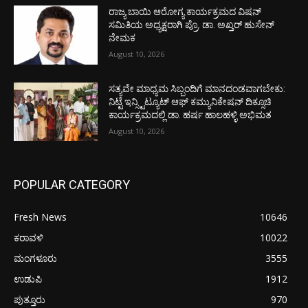
ರಾಜ್ಯ ಬಾಯಿ ಆರೋಗ್ಯ ಕಾರ್ಯಕ್ರಮದ ವಿಷನ್
ಸಮಿತಿಯ ಅಧ್ಯಕ್ಷರಾಗಿ ಪ್ರೊ. ಡಾ. ಅಖ್ತರ್ ಹುಸೇನ್
ನೇಮಕ
August 10, 2026
ಸತ್ಯವೇ ಮಾಧ್ಯಮ ಸಿಬ್ಬಂದಿಗೆ ಮಾನದಂಡವಾಗಬೇಕು:
ನಿಟ್ಟೆ ಇನ್ಸ್ಟಿಟ್ಯೂಟ್ ಆಫ್ ಕಮ್ಯುನಿಕೇಷನ್ ದಿಕ್ಸೂಚಿ
ಕಾರ್ಯಕ್ರಮದಲ್ಲಿ ಡಾ. ಹರ್ಷ ಹಾಲಹಳ್ಳಿ ಅಭಿಮತ
August 10, 2026
POPULAR CATEGORY
Fresh News
10646
ಕರಾವಳಿ
10022
ಮಂಗಳೂರು
3555
ಉಡುಪಿ
1912
ಪುತ್ತೂರು
970