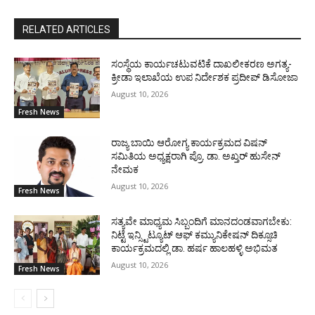
RELATED ARTICLES
ಸಂಸ್ಥೆಯ ಕಾರ್ಯಚಟುವಟಿಕೆ ದಾಖಲೀಕರಣ ಅಗತ್ಯ-
ಕ್ರೀಡಾ ಇಲಾಖೆಯ ಉಪ ನಿರ್ದೇಶಕ ಪ್ರದೀಪ್ ಡಿಸೋಜಾ
August 10, 2026
Fresh News
ರಾಜ್ಯ ಬಾಯಿ ಆರೋಗ್ಯ ಕಾರ್ಯಕ್ರಮದ ವಿಷನ್
ಸಮಿತಿಯ ಅಧ್ಯಕ್ಷರಾಗಿ ಪ್ರೊ. ಡಾ. ಅಖ್ತರ್ ಹುಸೇನ್
ನೇಮಕ
August 10, 2026
Fresh News
ಸತ್ಯವೇ ಮಾಧ್ಯಮ ಸಿಬ್ಬಂದಿಗೆ ಮಾನದಂಡವಾಗಬೇಕು:
ನಿಟ್ಟೆ ಇನ್ಸ್ಟಿಟ್ಯೂಟ್ ಆಫ್ ಕಮ್ಯುನಿಕೇಷನ್ ದಿಕ್ಸೂಚಿ
ಕಾರ್ಯಕ್ರಮದಲ್ಲಿ ಡಾ. ಹರ್ಷ ಹಾಲಹಳ್ಳಿ ಅಭಿಮತ
August 10, 2026
Fresh News