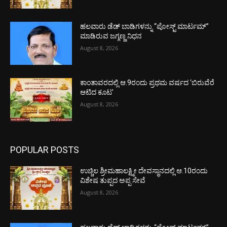
ಹಲವಾರು ಡೆಡ್ ಬಾಡಿಗಳನ್ನು “ಪೋಸ್ಟ್ ಮಾರ್ಟಮ್”
ಮಾಡಿರುವ ಜಗ್ಗಣ್ಣ ನಿಧನ
August 8, 2026
ಕಾಂತಾವರದಲ್ಲಿ ಆ.9ರಂದು ಪ್ರಥಮ ವರ್ಷದ ‘ಬಿರುವೆರೆ
ಆಟಿದ ಕೂಟ’
August 8, 2026
POPULAR POSTS
ಉಚ್ಚಿಲ ಶ್ರೀಮಹಾಲಕ್ಷ್ಮೀ ದೇವಸ್ಥಾನದಲ್ಲಿ ಆ.10ರಂದು
ವಿಶೇಷ ತುಪ್ಪದ ಅಪ್ಪ ಸೇವೆ
August 8, 2026