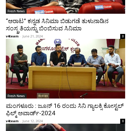
Fresh News
“ಆರಾಟ” ಕನ್ನಡ ಸಿನಿಮಾ ಬಿಡುಗಡೆ ತುಳುನಾಡಿನ
ಸಂಸ್ಕ್ರತಿಯನ್ನು ಬಿಂಬಿಸುವ ಸಿನಿಮಾ
v4team
-
June 21, 2024
0
Fresh News
ಮಂಗಳೂರು : ಜೂನ್ 16 ರಂದು ಸಿನಿ ಗ್ಯಾಲಕ್ಸಿ ಕೋಸ್ಟಲ್
ಫಿಲ್ಮ್ ಅವಾರ್ಡ್-2024
v4team
-
June 12, 2024
0