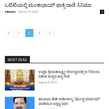
ಒಟಿಟಿಯಲ್ಲಿ ಮಂಕುಭಾಯ್ ಫಾಕ್ಸಿ ರಾಣಿ ಸಿನಿಮಾ
v4team
-
March 13, 2024
0
1
2
3
MOST READ
ಉಚ್ಚಿಲ ಶ್ರೀಮಹಾಲಕ್ಷ್ಮೀ ದೇವಸ್ಥಾನದಲ್ಲಿ ಆ.10ರಂದು
ವಿಶೇಷ ತುಪ್ಪದ ಅಪ್ಪ ಸೇವೆ
August 8, 2026
ಹಲವಾರು ಡೆಡ್ ಬಾಡಿಗಳನ್ನು “ಪೋಸ್ಟ್ ಮಾರ್ಟಮ್”
ಮಾಡಿರುವ ಜಗ್ಗಣ್ಣ ನಿಧನ