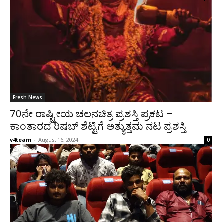
Fresh News
70ನೇ ರಾಷ್ಟ್ರೀಯ ಚಲನಚಿತ್ರ ಪ್ರಶಸ್ತಿ ಪ್ರಕಟ –
ಕಾಂತಾರದ ರಿಷಬ್ ಶೆಟ್ಟಿಗೆ ಅತ್ಯುತ್ತಮ ನಟ ಪ್ರಶಸ್ತಿ
v4team
-
August 16, 2024
0