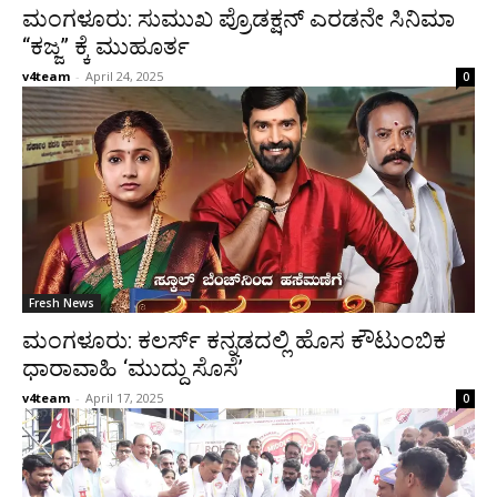
ಮಂಗಳೂರು: ಸುಮುಖ ಪ್ರೊಡಕ್ಷನ್‌ ಎರಡನೇ ಸಿನಿಮಾ
“ಕಜ್ಜ” ಕ್ಕೆ ಮುಹೂರ್ತ
v4team
-
April 24, 2025
0
Fresh News
ಮಂಗಳೂರು: ಕಲರ್ಸ್ ಕನ್ನಡದಲ್ಲಿ ಹೊಸ ಕೌಟುಂಬಿಕ
ಧಾರಾವಾಹಿ ‘ಮುದ್ದು ಸೊಸೆ’
v4team
-
April 17, 2025
0