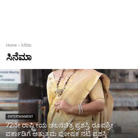
Home
ಸಿನೆಮಾ
ಸಿನೆಮಾ
ENTERTAINMENT
72ನೇ ರಾಷ್ಟ್ರೀಯ ಚಲನಚಿತ್ರ ಪ್ರಶಸ್ತಿ; ರೂಪಶ್ರೀ
ವರ್ಕಾಡಿಗೆ ಅತ್ಯುತ್ತಮ ಪೋಷಕ ನಟಿ ಪ್ರಶಸ್ತಿ