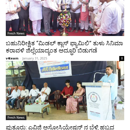
Fresh News
ಬಹುನಿರೀಕ್ಷಿತ “ಮಿಡಲ್ ಕ್ಲಾಸ್ ಫ್ಯಾಮಿಲಿ” ತುಳು ಸಿನಿಮಾ
ಕರಾವಳಿ ಜಿಲ್ಲೆಯಾದ್ಯಂತ ಅದ್ಧೂರಿ ಬಿಡುಗಡೆ
v4team
-
January 31, 2025
0
Fresh News
ಪುತ್ತೂರು: ಎವಿಜಿ ಅಸೋಸಿಯೇಷನ್ ನ ಬೆಳ್ಳಿ ಹಬ್ಬದ