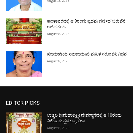
August 8, 2026
ಕಾಂತಾವರದಲ್ಲಿ ಆ.9ರಂದು ಪ್ರಥಮ ವರ್ಷದ ‘ಬಿರುವೆರೆ
ಆಟಿದ ಕೂಟ’
August 8, 2026
ಹೆಜಮಾಡಿಯ ಸಮಾಜಮುಖಿ ಮಹಿಳೆ ಸರೋಜಿನಿ ನಿಧನ
August 8, 2026
EDITOR PICKS
ಉಚ್ಚಿಲ ಶ್ರೀಮಹಾಲಕ್ಷ್ಮೀ ದೇವಸ್ಥಾನದಲ್ಲಿ ಆ.10ರಂದು
ವಿಶೇಷ ತುಪ್ಪದ ಅಪ್ಪ ಸೇವೆ
August 8, 2026