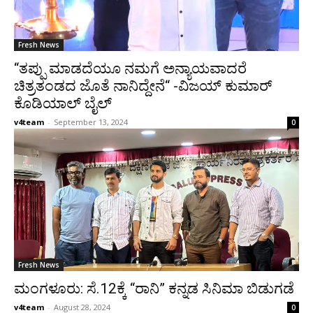
Fresh News
“ತಪ್ಪು ಮಾಡದೆಯೂ ನಮಗೆ ಅನ್ಯಾಯವಾದರೆ
ಚಿತ್ರತಂಡದ ಜೊತೆ ನಾನಿದ್ದೇನೆ“ -ವಿಜಯ್ ಕುಮಾರ್
ಕೊಡಿಯಾಲ್ ಬೈಲ್
v4team
-
September 13, 2024
0
Fresh News
ಮಂಗಳೂರು: ಸೆ.12ಕ್ಕೆ “ರಾನಿ” ಕನ್ನಡ ಸಿನಿಮಾ ಬಿಡುಗಡೆ
v4team
-
August 28, 2024
0