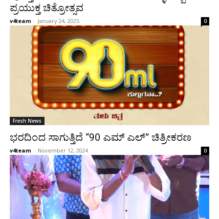
ಪ್ರಯುಕ್ತ ಚಿತ್ರೋತ್ಸವ
v4team
-
January 24, 2025
0
Fresh News
ಭರದಿಂದ ಸಾಗುತ್ತಿದೆ “90 ಎಮ್ ಎಲ್” ಚಿತ್ರೀಕರಣ
v4team
-
November 12, 2024
0