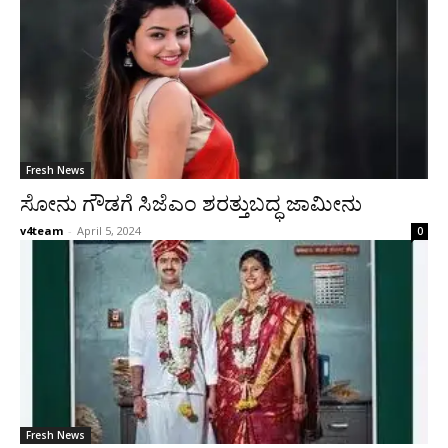
Fresh News
ಸೋನು ಗೌಡಗೆ ಸಿಜೆಎಂ ಶರತ್ತುಬದ್ಧ ಜಾಮೀನು
v4team
-
April 5, 2024
0
Fresh News