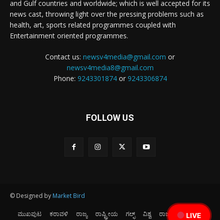
and Gulf countries and worldwide; which is well accepted for its
news cast, throwing light over the pressing problems such as
health, art, sports related programmes coupled with
Entertainment oriented programmes.
Contact us:
newsv4media@gmail.com
or
newsv4media8@gmail.com
Phone:
9243301874
or
9243306874
FOLLOW US
© Designed by
Market Bird
ಮುಖಪುಟ
ಕರಾವಳಿ
ರಾಜ್ಯ
ರಾಷ್ಟ್ರೀಯ
ಗಲ್ಫ್
ವಿಶ್ವ
ರಾಜಕೀಯ
ಕ್ರೀಡೆ
LIVE