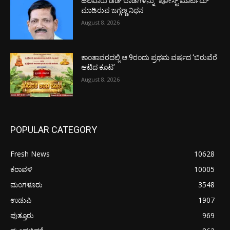
ಹಲವಾರು ಡೆಡ್ ಬಾಡಿಗಳನ್ನು “ಪೋಸ್ಟ್ ಮಾರ್ಟಮ್”
ಮಾಡಿರುವ ಜಗ್ಗಣ್ಣ ನಿಧನ
August 8, 2026
ಕಾಂತಾವರದಲ್ಲಿ ಆ.9ರಂದು ಪ್ರಥಮ ವರ್ಷದ ‘ಬಿರುವೆರೆ
ಆಟಿದ ಕೂಟ’
August 8, 2026
POPULAR CATEGORY
Fresh News
10628
ಕರಾವಳಿ
10005
ಮಂಗಳೂರು
3548
ಉಡುಪಿ
1907
ಪುತ್ತೂರು
969