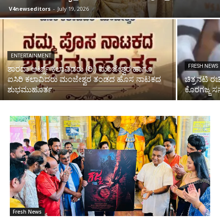
V4newseditors
-
July 19, 2026
ENTERTAINMENT
FRESH NEWS
ಶಾರದಾ ಆರ್ಟ್ಸ್ ಕಲಾವಿದರು (ರಿ.) ಮಂಜೇಶ್ವರ ಹಾಗೂ
ಐಸಿರಿ ಕಲಾವಿದರು ಮಂಜೇಶ್ವರ ತಂಡದ ಹೊಸ ನಾಟಕದ
ಚಿತ್ರನಟಿ ರ
ಶುಭಮುಹೂರ್ತ
ಕೊರಗಜ್ಜ ಸನ್
Fresh News