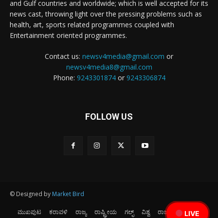
and Gulf countries and worldwide; which is well accepted for its
news cast, throwing light over the pressing problems such as
health, art, sports related programmes coupled with
Entertainment oriented programmes.
Contact us:
newsv4media@gmail.com
or
newsv4media8@gmail.com
Phone:
9243301874
or
9243306874
FOLLOW US
© Designed by
Market Bird
ಮುಖಪುಟ
ಕರಾವಳಿ
ರಾಜ್ಯ
ರಾಷ್ಟ್ರೀಯ
ಗಲ್ಫ್
ವಿಶ್ವ
ರಾಜಕೀಯ
ಕ್ರೀಡೆ
LIVE