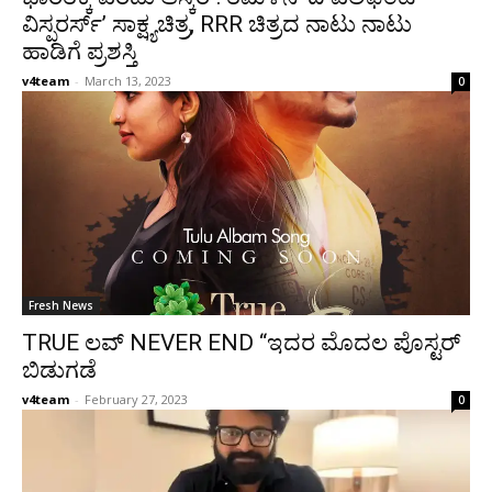
ವಿಸ್ಪರರ್ಸ್’ ಸಾಕ್ಷ್ಯಚಿತ್ರ, RRR ಚಿತ್ರದ ನಾಟು ನಾಟು
ಹಾಡಿಗೆ ಪ್ರಶಸ್ತಿ
v4team
-
March 13, 2023
0
Fresh News
TRUE ಲವ್ NEVER END “ಇದರ ಮೊದಲ ಪೊಸ್ಟರ್
ಬಿಡುಗಡೆ
v4team
-
February 27, 2023
0