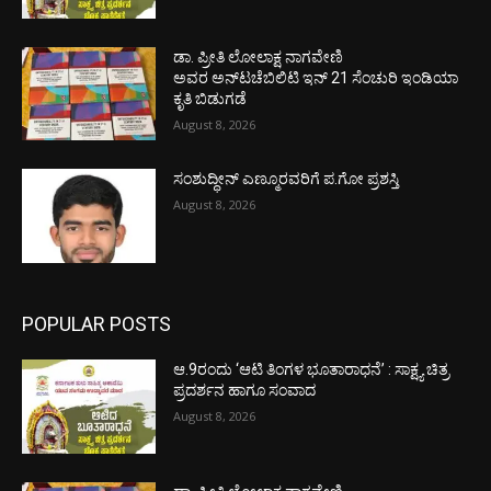
ಡಾ. ಪ್ರೀತಿ ಲೋಲಾಕ್ಷ ನಾಗವೇಣಿ
ಅವರ ಅನ್‌ಟಚೆಬಿಲಿಟಿ ಇನ್ 21 ಸೆಂಚುರಿ ಇಂಡಿಯಾ
ಕೃತಿ ಬಿಡುಗಡೆ
August 8, 2026
ಸಂಶುದ್ಧೀನ್ ಎಣ್ಮೂರವರಿಗೆ ಪ.ಗೋ ಪ್ರಶಸ್ತಿ
August 8, 2026
POPULAR POSTS
ಆ.9ರಂದು ‘ಆಟಿ ತಿಂಗಳ ಭೂತಾರಾಧನೆ’ : ಸಾಕ್ಷ್ಯ ಚಿತ್ರ
ಪ್ರದರ್ಶನ ಹಾಗೂ ಸಂವಾದ
August 8, 2026