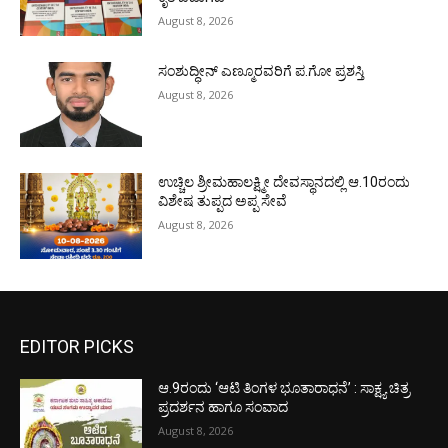
August 8, 2026
ಸಂಶುದ್ಧೀನ್ ಎಣ್ಮೂರವರಿಗೆ ಪ.ಗೋ ಪ್ರಶಸ್ತಿ
August 8, 2026
ಉಚ್ಚಿಲ ಶ್ರೀಮಹಾಲಕ್ಷ್ಮೀ ದೇವಸ್ಥಾನದಲ್ಲಿ ಆ.10ರಂದು
ವಿಶೇಷ ತುಪ್ಪದ ಅಪ್ಪ ಸೇವೆ
August 8, 2026
EDITOR PICKS
ಆ.9ರಂದು ‘ಆಟಿ ತಿಂಗಳ ಭೂತಾರಾಧನೆ’ : ಸಾಕ್ಷ್ಯ ಚಿತ್ರ
ಪ್ರದರ್ಶನ ಹಾಗೂ ಸಂವಾದ
August 8, 2026