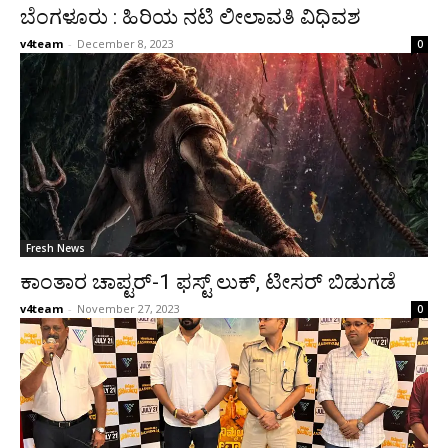
ಬೆಂಗಳೂರು : ಹಿರಿಯ ನಟಿ ಲೀಲಾವತಿ ವಿಧಿವಶ
v4team
-
December 8, 2023
0
Fresh News
ಕಾಂತಾರ ಚಾಪ್ಟರ್-1 ಫಸ್ಟ್ ಲುಕ್, ಟೀಸರ್ ಬಿಡುಗಡೆ
v4team
-
November 27, 2023
0