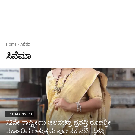
Home
ಸಿನೆಮಾ
ಸಿನೆಮಾ
ENTERTAINMENT
72ನೇ ರಾಷ್ಟ್ರೀಯ ಚಲನಚಿತ್ರ ಪ್ರಶಸ್ತಿ; ರೂಪಶ್ರೀ
ವರ್ಕಾಡಿಗೆ ಅತ್ಯುತ್ತಮ ಪೋಷಕ ನಟಿ ಪ್ರಶಸ್ತಿ