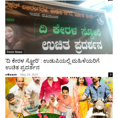
Fresh News
‘ದಿ ಕೇರಳ ಸ್ಟೋರಿ’ : ಉಡುಪಿಯಲ್ಲಿ ಮಹಿಳೆಯರಿಗೆ
ಉಚಿತ ಪ್ರದರ್ಶನ
v4team
-
May 24, 2023
0