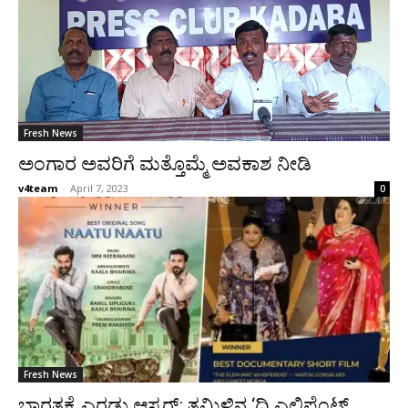
Fresh News
ಅಂಗಾರ ಅವರಿಗೆ ಮತ್ತೊಮ್ಮೆ ಅವಕಾಶ ನೀಡಿ
v4team
-
April 7, 2023
0
Fresh News
ಭಾರತಕ್ಕೆ ಎರಡು ಆಸ್ಕರ್: ತಮಿಳಿನ ‘ದಿ ಎಲಿಫೆಂಟ್