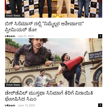
Fresh News
ಬಿಗ್ ಸಿನೆಮಾಸ್ ನಲ್ಲಿ “ನಿಮ್ಮೆಲ್ಲರ ಆಶೀರ್ವಾದ”
ಪ್ರೀಮಿಯರ್ ಶೋ
v4team
-
July 21, 2023
0
Fresh News
ಡೇರ್​​ಡೆವಿಲ್​ ಮುಸ್ತಫಾ ಸಿನಿಮಾಗೆ ತೆರಿಗೆ ವಿನಾಯಿತಿ
ಘೋಷಿಸಿದ ಸಿಎಂ
v4team
-
June 15, 2023
0