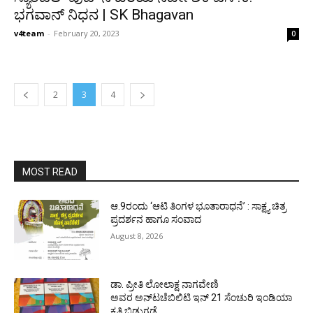
ಭಗವಾನ್‌ ನಿಧನ | SK Bhagavan
v4team
-
February 20, 2023
0
2
3
4
MOST READ
ಆ.9ರಂದು ‘ಆಟಿ ತಿಂಗಳ ಭೂತಾರಾಧನೆ’ : ಸಾಕ್ಷ್ಯ ಚಿತ್ರ
ಪ್ರದರ್ಶನ ಹಾಗೂ ಸಂವಾದ
August 8, 2026
ಡಾ. ಪ್ರೀತಿ ಲೋಲಾಕ್ಷ ನಾಗವೇಣಿ
ಅವರ ಅನ್‌ಟಚೆಬಿಲಿಟಿ ಇನ್ 21 ಸೆಂಚುರಿ ಇಂಡಿಯಾ
ಕೃತಿ ಬಿಡುಗಡೆ