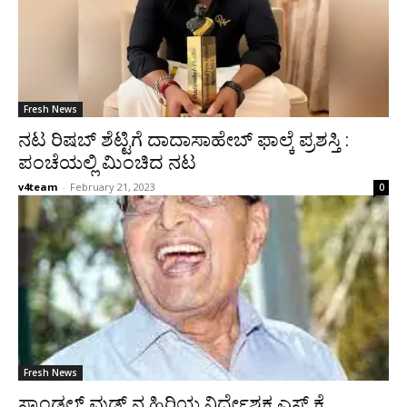
Fresh News
ನಟ ರಿಷಬ್​ ಶೆಟ್ಟಿಗೆ ದಾದಾಸಾಹೇಬ್ ಫಾಲ್ಕೆ ಪ್ರಶಸ್ತಿ :
ಪಂಚೆಯಲ್ಲಿ ಮಿಂಚಿದ ನಟ
v4team
-
February 21, 2023
0
Fresh News
ಸ್ಯಾಂಡಲ್‌ ವುಡ್‌ ನ ಹಿರಿಯ ನಿರ್ದೇಶಕ ಎಸ್.ಕೆ.