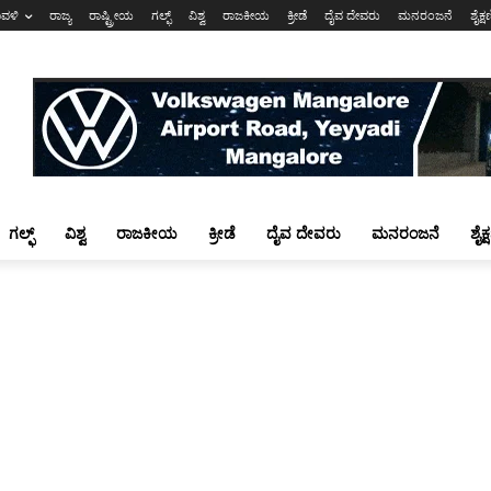
ಾವಳಿ
ರಾಜ್ಯ
ರಾಷ್ಟ್ರೀಯ
ಗಲ್ಫ್
ವಿಶ್ವ
ರಾಜಕೀಯ
ಕ್ರೀಡೆ
ದೈವ ದೇವರು
ಮನರಂಜನೆ
ಶೈಕ್
ಗಲ್ಫ್
ವಿಶ್ವ
ರಾಜಕೀಯ
ಕ್ರೀಡೆ
ದೈವ ದೇವರು
ಮನರಂಜನೆ
ಶೈಕ