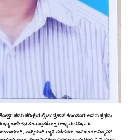
ಾತಕೋತ್ತರ ಪದವಿ ಪರೀಕ್ಷೆಯಲ್ಲಿ ಚಂದ್ರಹಾಸ ಕಣಂತೂರು ಅವರು ಪ್ರಥಮ
.ಸಂಧ್ಯಾ ಕಾಲೇಜಿನ ತುಳು ಸ್ನಾತಕೋತ್ತರ ಅಧ್ಯಯನ ವಿಭಾಗದ
ಗಾರರಾಗಿ , ವಾಗ್ಮಿಯಾಗಿ ಖ್ಯಾತಿ ಪಡೆದವರು. ಕಾರ್ಮಿಕರ ಭವಿಷ್ಯ ನಿಧಿ
ಹಾಸ ಕಣಂತೂರು ಅವರು ಸೇವಾ ನಿವೃತ್ತಿಯ ಬಳಿಕ ಹಂಪನಕಟ್ಟೆಯ ವಿ.ವಿ.ಸಂಧ್ಯಾ