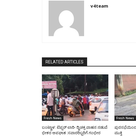
v4team
RELATED ARTICLES
Fresh News
Fresh News
ಬಂಟ್ವಾಳ: ಟಿಪ್ಪರ್ ಲಾರಿ- ದ್ವಿಚಕ್ರ ವಾಹನ ನಡುವೆ
ಪುರಸಭೆಯಿಂದ ರಸ
ಭೀಕರ ಅಪಘಾತ :ಸವಾರರಿಬ್ಬರಿಗೆ ಗಂಭೀರ
ಮುಕ್ತಿ