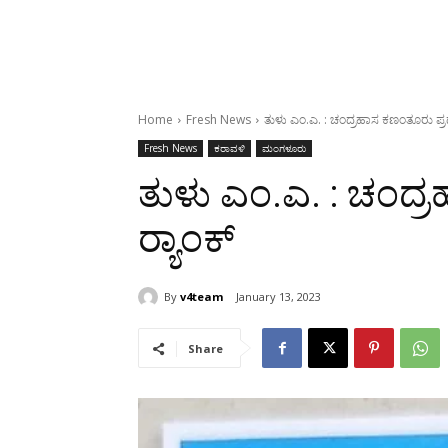
Home
Fresh News
ತುಳು ಎಂ.ಎ. : ಚಂದ್ರಹಾಸ ಕಣಂತೂರು ಪ್ರಥ
Fresh News
ಕರಾವಳಿ
ಮಂಗಳೂರು
ತುಳು ಎಂ.ಎ. : ಚಂದ
ರ್‍ಯಾಂಕ್
By
v4team
January 13, 2023
Share