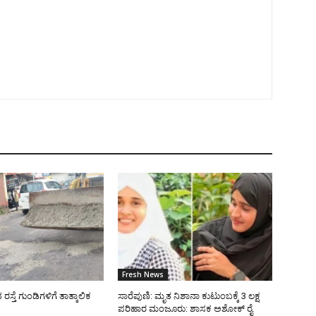
Fresh News
್ತೆ ಗುಂಡಿಗಳಿಗೆ ತಾತ್ಕಾಲಿಕ
ಸಾರೆಪುಣಿ: ಮೃತ ನಿಶಾನಾ ಕುಟುಂಬಕ್ಕೆ 3 ಲಕ್ಷ
ಪರಿಹಾರ ಮಂಜೂರು: ಶಾಸಕ ಅಶೋಕ್ ರೈ