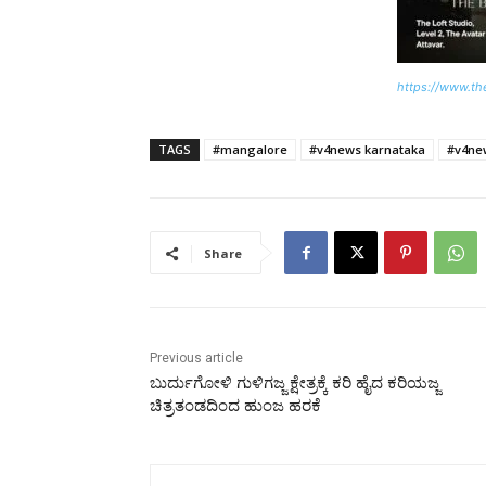
https://www.th
TAGS
#mangalore
#v4news karnataka
#v4ne
Share
Previous article
ಬುರ್ದುಗೋಳಿ ಗುಳಿಗಜ್ಜ ಕ್ಷೇತ್ರಕ್ಕೆ ಕರಿ ಹೈದ ಕರಿಯಜ್ಜ
ಚಿತ್ರತಂಡದಿಂದ ಹುಂಜ ಹರಕೆ