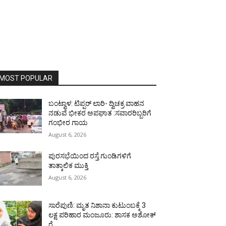
MOST POPULAR
ಬಂಟ್ವಾಳ: ಟಿಪ್ಪರ್ ಲಾರಿ- ದ್ವಿಚಕ್ರ ವಾಹನ
ನಡುವೆ ಭೀಕರ ಅಪಘಾತ :ಸವಾರರಿಬ್ಬರಿಗೆ
ಗಂಭೀರ ಗಾಯ
August 6, 2026
ಪುರಸಭೆಯಿಂದ ರಸ್ತೆ ಗುಂಡಿಗಳಿಗೆ
ತಾತ್ಕಾಲಿಕ ಮುಕ್ತಿ
August 6, 2026
ಸಾರೆಪುಣಿ: ಮೃತ ನಿಶಾನಾ ಕುಟುಂಬಕ್ಕೆ 3
ಲಕ್ಷ ಪರಿಹಾರ ಮಂಜೂರು: ಶಾಸಕ ಅಶೋಕ್
ರೈ