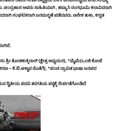
ದರು. ಚಂದ್ರಹಾಸ ಅವರು ಸಾಹಿತಿಯಾಗಿ , ಹವ್ಯಾಸಿ ರಂಗಭೂಮಿ ಕಲಾವಿದರಾಗಿ
ವಿದರಾಗಿ ಸಂಘಟಕರಾಗಿ ಜನಮನ್ನಣೆ ಪಡೆದವರು. ಅನೇಕ ತುಳು, ಕನ್ನಡ
ಾಗಿದೆ.
ಶ್ರೀ ತೋಡಕುಕ್ಕಿನಾರ್ (ಕ್ಷೇತ್ರ ಅಧ್ಯಯನ), *ಮೈಮೆ(ಒಂಜಿ ಕೋಪೆ
ಯಾಕರಣ – ಕೆ.ಟಿ.ಆಳ್ವಾರ ಜೊತೆಗೆ), *ಪಂಚ ದ್ರಾವಿಡ ಭಾಷಾ ಜನಪದ
ದ ದ್ವಿತೀಯ ಪದವಿ ತರಗತಿಯ ಪಠ್ಯಕ್ಕೆ ಸೇರ್ಪಡೆಗೊಂಡಿದೆ