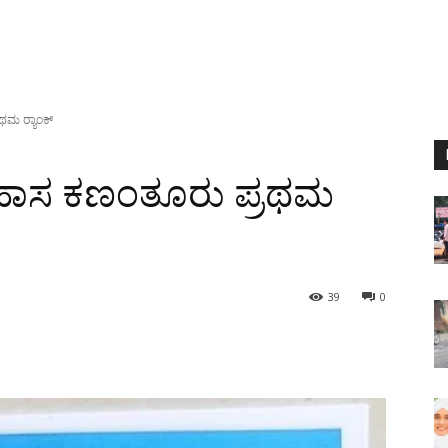
ಮ ರ್‍ಯಾಂಕ್
್ರಹಾಸ ಕಣಂತೂರು ಪ್ರಥಮ
39
0