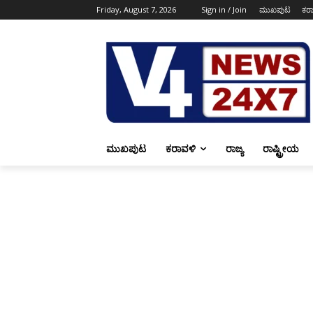
Friday, August 7, 2026
Sign in / Join
ಮುಖಪುಟ
ಕರ
ಮುಖಪುಟ
ಕರಾವಳಿ
ರಾಜ್ಯ
ರಾಷ್ಟ್ರೀಯ