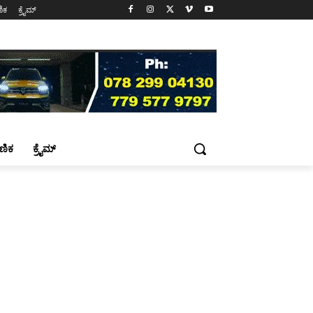
ಷಣಿಕ
ಕ್ರೈಮ್
್ಷಣಿಕ
ಕ್ರೈಮ್