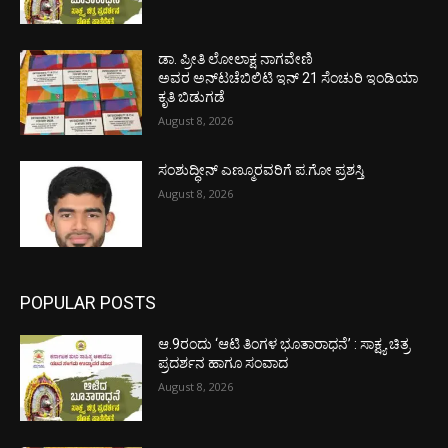
ಡಾ. ಪ್ರೀತಿ ಲೋಲಾಕ್ಷ ನಾಗವೇಣಿ
ಅವರ ಅನ್‌ಟಚೆಬಿಲಿಟಿ ಇನ್ 21 ಸೆಂಚುರಿ ಇಂಡಿಯಾ
ಕೃತಿ ಬಿಡುಗಡೆ
August 8, 2026
ಸಂಶುದ್ಧೀನ್ ಎಣ್ಮೂರವರಿಗೆ ಪ.ಗೋ ಪ್ರಶಸ್ತಿ
August 8, 2026
POPULAR POSTS
ಆ.9ರಂದು ‘ಆಟಿ ತಿಂಗಳ ಭೂತಾರಾಧನೆ’ : ಸಾಕ್ಷ್ಯ ಚಿತ್ರ
ಪ್ರದರ್ಶನ ಹಾಗೂ ಸಂವಾದ
August 8, 2026