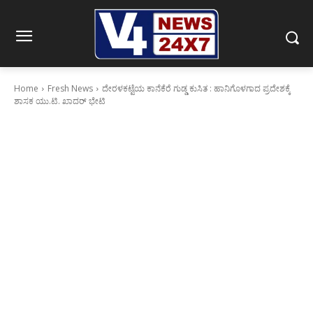
Home
Fresh News
ದೇರಳಕಟ್ಟೆಯ ಕಾನೆಕೆರೆ ಗುಡ್ಡ ಕುಸಿತ : ಹಾನಿಗೊಳಗಾದ ಪ್ರದೇಶಕ್ಕೆ
ಶಾಸಕ ಯು.ಟಿ. ಖಾದರ್ ಭೇಟಿ