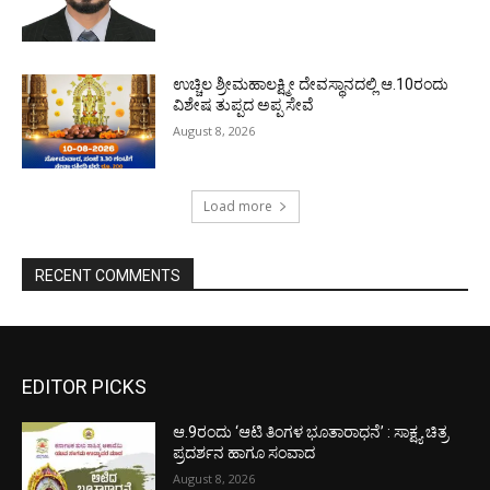
ಉಚ್ಚಿಲ ಶ್ರೀಮಹಾಲಕ್ಷ್ಮೀ ದೇವಸ್ಥಾನದಲ್ಲಿ ಆ.10ರಂದು
ವಿಶೇಷ ತುಪ್ಪದ ಅಪ್ಪ ಸೇವೆ
August 8, 2026
Load more
RECENT COMMENTS
EDITOR PICKS
ಆ.9ರಂದು ‘ಆಟಿ ತಿಂಗಳ ಭೂತಾರಾಧನೆ’ : ಸಾಕ್ಷ್ಯ ಚಿತ್ರ
ಪ್ರದರ್ಶನ ಹಾಗೂ ಸಂವಾದ
August 8, 2026