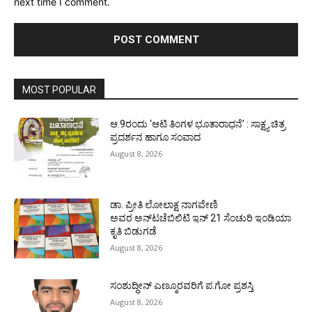
next time I comment.
MOST POPULAR
ಆ.9ರಂದು ‘ಆಟಿ ತಿಂಗಳ ಭೂತಾರಾಧನೆ’ : ಸಾಕ್ಷ್ಯ ಚಿತ್ರ
ಪ್ರದರ್ಶನ ಹಾಗೂ ಸಂವಾದ
August 8, 2026
ಡಾ. ಪ್ರೀತಿ ಲೋಲಾಕ್ಷ ನಾಗವೇಣಿ
ಅವರ ಅನ್‌ಟಚೆಬಿಲಿಟಿ ಇನ್ 21 ಸೆಂಚುರಿ ಇಂಡಿಯಾ
ಕೃತಿ ಬಿಡುಗಡೆ
August 8, 2026
ಸಂಶುದ್ಧೀನ್ ಎಣ್ಮೂರವರಿಗೆ ಪ.ಗೋ ಪ್ರಶಸ್ತಿ
August 8, 2026