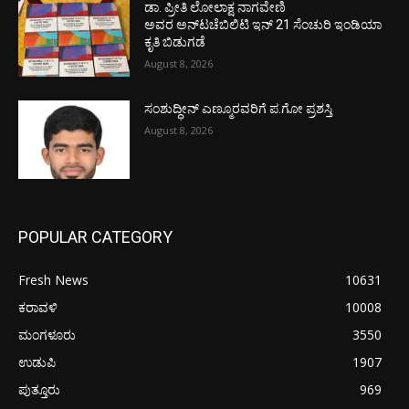
ಡಾ. ಪ್ರೀತಿ ಲೋಲಾಕ್ಷ ನಾಗವೇಣಿ
ಅವರ ಅನ್‌ಟಚೆಬಿಲಿಟಿ ಇನ್ 21 ಸೆಂಚುರಿ ಇಂಡಿಯಾ
ಕೃತಿ ಬಿಡುಗಡೆ
August 8, 2026
ಸಂಶುದ್ಧೀನ್ ಎಣ್ಮೂರವರಿಗೆ ಪ.ಗೋ ಪ್ರಶಸ್ತಿ
August 8, 2026
POPULAR CATEGORY
Fresh News
10631
ಕರಾವಳಿ
10008
ಮಂಗಳೂರು
3550
ಉಡುಪಿ
1907
ಪುತ್ತೂರು
969