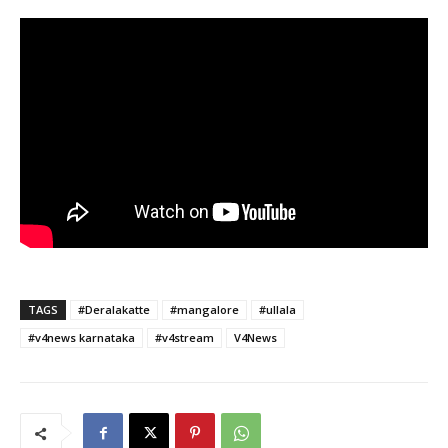
TAGS
#Deralakatte
#mangalore
#ullala
#v4news karnataka
#v4stream
V4News