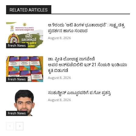
RELATED ARTICLES
ಆ.9ರಂದು ‘ಆಟಿ ತಿಂಗಳ ಭೂತಾರಾಧನೆ’ : ಸಾಕ್ಷ್ಯ ಚಿತ್ರ
ಪ್ರದರ್ಶನ ಹಾಗೂ ಸಂವಾದ
August 8, 2026
Fresh News
ಡಾ. ಪ್ರೀತಿ ಲೋಲಾಕ್ಷ ನಾಗವೇಣಿ
ಅವರ ಅನ್‌ಟಚೆಬಿಲಿಟಿ ಇನ್ 21 ಸೆಂಚುರಿ ಇಂಡಿಯಾ
ಕೃತಿ ಬಿಡುಗಡೆ
August 8, 2026
Fresh News
ಸಂಶುದ್ಧೀನ್ ಎಣ್ಮೂರವರಿಗೆ ಪ.ಗೋ ಪ್ರಶಸ್ತಿ
August 8, 2026
Fresh News