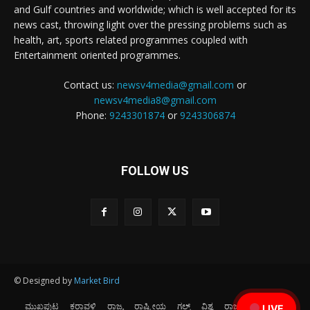
and Gulf countries and worldwide; which is well accepted for its
news cast, throwing light over the pressing problems such as
health, art, sports related programmes coupled with
Entertainment oriented programmes.
Contact us:
newsv4media@gmail.com
or
newsv4media8@gmail.com
Phone:
9243301874
or
9243306874
FOLLOW US
© Designed by
Market Bird
ಮುಖಪುಟ
ಕರಾವಳಿ
ರಾಜ್ಯ
ರಾಷ್ಟ್ರೀಯ
ಗಲ್ಫ್
ವಿಶ್ವ
ರಾಜಕೀಯ
ಕ್ರೀಡೆ
LIVE