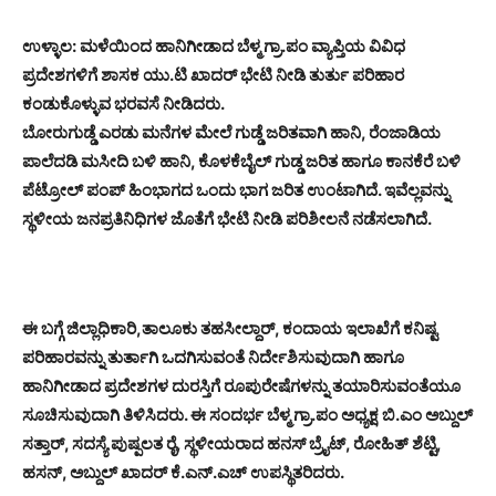
ಉಳ್ಳಾಲ: ಮಳೆಯಿಂದ ಹಾನಿಗೀಡಾದ ಬೆಳ್ಮ ಗ್ರಾ.ಪಂ ವ್ಯಾಪ್ತಿಯ ವಿವಿಧ
ಪ್ರದೇಶಗಳಿಗೆ ಶಾಸಕ ಯು.ಟಿ ಖಾದರ್ ಭೇಟಿ ನೀಡಿ ತುರ್ತು ಪರಿಹಾರ
ಕಂಡುಕೊಳ್ಳುವ ಭರವಸೆ ನೀಡಿದರು.
ಬೋರುಗುಡ್ಡೆ ಎರಡು ಮನೆಗಳ ಮೇಲೆ ಗುಡ್ಡೆ ಜರಿತವಾಗಿ ಹಾನಿ, ರೆಂಜಾಡಿಯ
ಪಾಲೆದಡಿ ಮಸೀದಿ ಬಳಿ ಹಾನಿ, ಕೊಳಕೆಬೈಲ್ ಗುಡ್ಡ ಜರಿತ ಹಾಗೂ ಕಾನಕೆರೆ ಬಳಿ
ಪೆಟ್ರೋಲ್ ಪಂಪ್ ಹಿಂಭಾಗದ ಒಂದು ಭಾಗ ಜರಿತ ಉಂಟಾಗಿದೆ. ಇವೆಲ್ಲವನ್ನು
ಸ್ಥಳೀಯ ಜನಪ್ರತಿನಿಧಿಗಳ ಜೊತೆಗೆ ಭೇಟಿ ನೀಡಿ ಪರಿಶೀಲನೆ ನಡೆಸಲಾಗಿದೆ.
ಈ ಬಗ್ಗೆ ಜಿಲ್ಲಾಧಿಕಾರಿ,ತಾಲೂಕು ತಹಸೀಲ್ದಾರ್, ಕಂದಾಯ ಇಲಾಖೆಗೆ ಕನಿಷ್ಟ
ಪರಿಹಾರವನ್ನು ತುರ್ತಾಗಿ ಒದಗಿಸುವಂತೆ ನಿರ್ದೇಶಿಸುವುದಾಗಿ ಹಾಗೂ
ಹಾನಿಗೀಡಾದ ಪ್ರದೇಶಗಳ ದುರಸ್ತಿಗೆ ರೂಪುರೇಷೆಗಳನ್ನು ತಯಾರಿಸುವಂತೆಯೂ
ಸೂಚಿಸುವುದಾಗಿ ತಿಳಿಸಿದರು. ಈ ಸಂದರ್ಭ ಬೆಳ್ಮ ಗ್ರಾ.ಪಂ ಅಧ್ಯಕ್ಷ ಬಿ.ಎಂ ಅಬ್ದುಲ್
ಸತ್ತಾರ್, ಸದಸ್ಯೆ ಪುಷ್ಪಲತ ರೈ, ಸ್ಥಳೀಯರಾದ ಹನಸ್ ಬ್ರೈಟ್, ರೋಹಿತ್ ಶೆಟ್ಟಿ,
ಹಸನ್, ಅಬ್ದುಲ್ ಖಾದರ್ ಕೆ.ಎನ್.ಎಚ್ ಉಪಸ್ಥಿತರಿದರು.