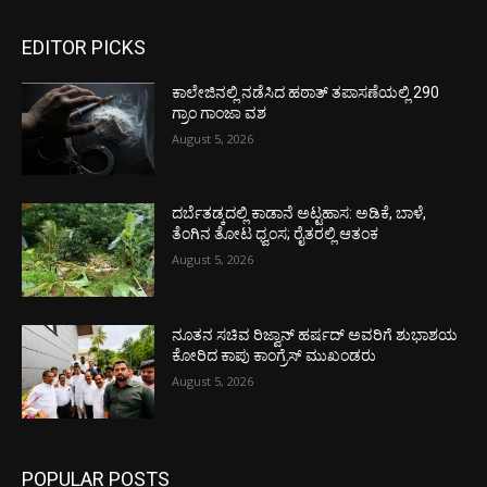
EDITOR PICKS
ಕಾಲೇಜಿನಲ್ಲಿ ನಡೆಸಿದ ಹಠಾತ್ ತಪಾಸಣೆಯಲ್ಲಿ 290
ಗ್ರಾಂ ಗಾಂಜಾ ವಶ
August 5, 2026
ದರ್ಬೆತಡ್ಕದಲ್ಲಿ ಕಾಡಾನೆ ಅಟ್ಟಹಾಸ: ಅಡಿಕೆ, ಬಾಳೆ,
ತೆಂಗಿನ ತೋಟ ಧ್ವಂಸ; ರೈತರಲ್ಲಿ ಆತಂಕ
August 5, 2026
ನೂತನ ಸಚಿವ ರಿಜ್ವಾನ್ ಹರ್ಷದ್ ಅವರಿಗೆ ಶುಭಾಶಯ
ಕೋರಿದ ಕಾಪು ಕಾಂಗ್ರೆಸ್ ಮುಖಂಡರು
August 5, 2026
POPULAR POSTS