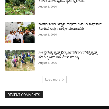
ತೆಂಗಿನ ತೋಟ ಧ್ವಂಸ; ರೈತರಲ್ಲಿ ಆತಂಕ
August 5, 2026
ನೂತನ ಸಚಿವ ರಿಜ್ವಾನ್ ಹರ್ಷದ್ ಅವರಿಗೆ ಶುಭಾಶಯ
ಕೋರಿದ ಕಾಪು ಕಾಂಗ್ರೆಸ್ ಮುಖಂಡರು
August 5, 2026
ಸೌಟ್ಸ್ ಮತ್ತು ಗೈಡ್ಸ್ ವಿದ್ಯಾರ್ಥಿಗಳಿಗಾಗಿ ‘ಸೌಟ್ಸ್ ಗೈಡ್ಸ್
ನಡಿಗೆ ಕೃಷಿಯ ಕಡೆ’ ಶಿಬಿರ ಯಶಸ್ವಿ
August 5, 2026
Load more
RECENT COMMENTS