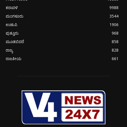
ಕರಾವಳಿ
9988
ಮಂಗಳೂರು
3544
ಉಡುಪಿ
1906
ಪುತ್ತೂರು
968
ಮೂಡಬಿದರೆ
858
ರಾಜ್ಯ
828
ರಾಜಕೀಯ
661