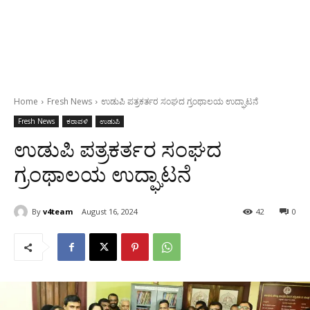
Home
Fresh News
ಉಡುಪಿ ಪತ್ರಕರ್ತರ ಸಂಘದ ಗ್ರಂಥಾಲಯ ಉದ್ಘಾಟನೆ
Fresh News
ಕರಾವಳಿ
ಉಡುಪಿ
ಉಡುಪಿ ಪತ್ರಕರ್ತರ ಸಂಘದ
ಗ್ರಂಥಾಲಯ ಉದ್ಘಾಟನೆ
By
v4team
August 16, 2024
42
0