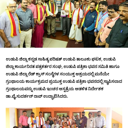
ಉಡುಪಿ ಜಿಲ್ಲಾ ಕನ್ನಡ ಸಾಹಿತ್ಯ ಪರಿಷತ್ ಉಡುಪಿ ತಾಲೂಕು ಘಟಕ, ಉಡುಪಿ
ಜಿಲ್ಲಾ ಕಾರ್ಯನಿರತ ಪತ್ರಕರ್ತರ ಸಂಘ, ಉಡುಪಿ ಪತ್ರಿಕಾ ಭವನ ಸಮಿತಿ ಹಾಗೂ
ಉಡುಪಿ ಜಿಲ್ಲಾ ರೆಡ್ ಕ್ರಾಸ್ ಸಂಸ್ಥೆಗಳ ಸಂಯುಕ್ತ ಆಶ್ರಯದಲ್ಲಿ ಮನೆಯೇ
ಗ್ರಂಥಾಲಯ ಕಾರ್ಯಕ್ರಮದ ಪ್ರಯುಕ್ತ ಉಡುಪಿ ಪತ್ರಿಕಾ ಭವನದಲ್ಲಿ ಸ್ಥಾಪಿಸಲಾದ
ಗ್ರಂಥಾಲಯವನ್ನು ಉಡುಪಿ ಇಂಚರ ಆಸ್ಪತ್ರೆಯ ಆಡಳಿತ ನಿರ್ದೇಶಕ
ಡಾ.ವೈ.ಸುದರ್ಶನ್ ರಾವ್ ಉದ್ಘಾಟಿಸಿದರು.