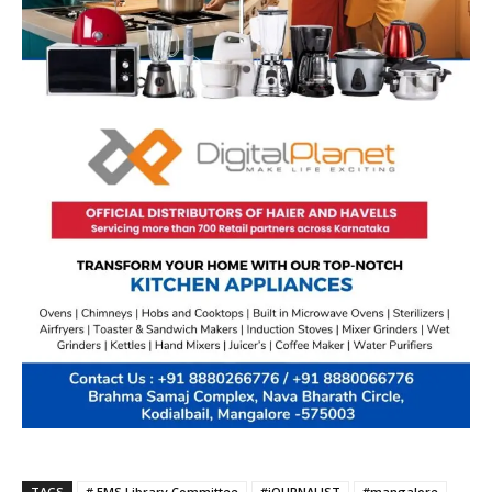
TAGS
# EMS Library Committee
#jOURNALIST
#mangalore