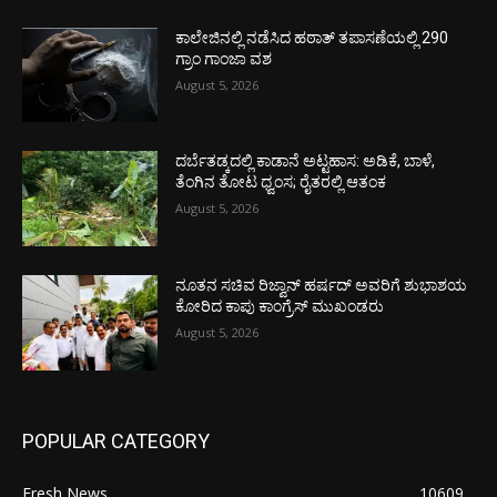
ಕಾಲೇಜಿನಲ್ಲಿ ನಡೆಸಿದ ಹಠಾತ್ ತಪಾಸಣೆಯಲ್ಲಿ 290
ಗ್ರಾಂ ಗಾಂಜಾ ವಶ
August 5, 2026
ದರ್ಬೆತಡ್ಕದಲ್ಲಿ ಕಾಡಾನೆ ಅಟ್ಟಹಾಸ: ಅಡಿಕೆ, ಬಾಳೆ,
ತೆಂಗಿನ ತೋಟ ಧ್ವಂಸ; ರೈತರಲ್ಲಿ ಆತಂಕ
August 5, 2026
ನೂತನ ಸಚಿವ ರಿಜ್ವಾನ್ ಹರ್ಷದ್ ಅವರಿಗೆ ಶುಭಾಶಯ
ಕೋರಿದ ಕಾಪು ಕಾಂಗ್ರೆಸ್ ಮುಖಂಡರು
August 5, 2026
POPULAR CATEGORY
Fresh News
10609