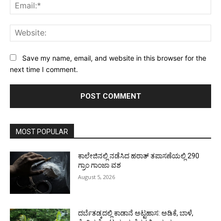
Ema
Web
Save my name, email, and website in this browser for the
next time I comment.
MOST POPULAR
ಕಾಲೇಜಿನಲ್ಲಿ ನಡೆಸಿದ ಹಠಾತ್ ತಪಾಸಣೆಯಲ್ಲಿ 290
ಗ್ರಾಂ ಗಾಂಜಾ ವಶ
August 5, 2026
ದರ್ಬೆತಡ್ಕದಲ್ಲಿ ಕಾಡಾನೆ ಅಟ್ಟಹಾಸ: ಅಡಿಕೆ, ಬಾಳೆ,