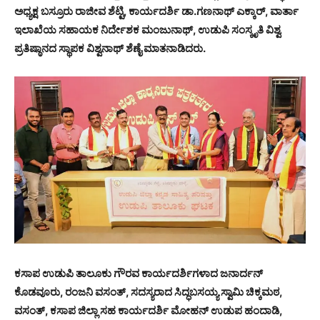
ಅಧ್ಯಕ್ಷ ಬಸ್ರೂರು ರಾಜೀವ ಶೆಟ್ಟಿ, ಕಾರ್ಯದರ್ಶಿ ಡಾ.ಗಣನಾಥ್ ಎಕ್ಕಾರ್, ವಾರ್ತಾ
ಇಲಾಖೆಯ ಸಹಾಯಕ ನಿರ್ದೇಶಕ ಮಂಜುನಾಥ್, ಉಡುಪಿ ಸಂಸ್ಕೃತಿ ವಿಶ್ವ
ಪ್ರತಿಷ್ಠಾನದ ಸ್ಥಾಪಕ ವಿಶ್ವನಾಥ್ ಶೆಣೈ ಮಾತನಾಡಿದರು.
ಕಸಾಪ ಉಡುಪಿ ತಾಲೂಕು ಗೌರವ ಕಾರ್ಯದರ್ಶಿಗಳಾದ ಜನಾರ್ದನ್
ಕೊಡವೂರು, ರಂಜನಿ ವಸಂತ್, ಸದಸ್ಯರಾದ ಸಿದ್ಧಬಸಯ್ಯ ಸ್ವಾಮಿ ಚಿಕ್ಕಮಠ,
ವಸಂತ್, ಕಸಾಪ ಜಿಲ್ಲಾ ಸಹ ಕಾರ್ಯದರ್ಶಿ ಮೋಹನ್ ಉಡುಪ ಹಂದಾಡಿ,