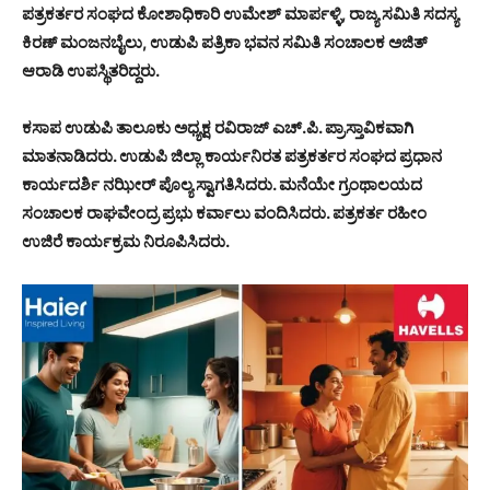
ಪತ್ರಕರ್ತರ ಸಂಘದ ಕೋಶಾಧಿಕಾರಿ ಉಮೇಶ್ ಮಾರ್ಪಳ್ಳಿ, ರಾಜ್ಯ ಸಮಿತಿ ಸದಸ್ಯ
ಕಿರಣ್ ಮಂಜನಬೈಲು, ಉಡುಪಿ ಪತ್ರಿಕಾ ಭವನ ಸಮಿತಿ ಸಂಚಾಲಕ ಅಜಿತ್
ಆರಾಡಿ ಉಪಸ್ಥಿತರಿದ್ದರು.
ಕಸಾಪ ಉಡುಪಿ ತಾಲೂಕು ಅಧ್ಯಕ್ಷ ರವಿರಾಜ್ ಎಚ್.ಪಿ. ಪ್ರಾಸ್ತಾವಿಕವಾಗಿ
ಮಾತನಾಡಿದರು. ಉಡುಪಿ ಜಿಲ್ಲಾ ಕಾರ್ಯನಿರತ ಪತ್ರಕರ್ತರ ಸಂಘದ ಪ್ರಧಾನ
ಕಾರ್ಯದರ್ಶಿ ನಝೀರ್ ಪೊಲ್ಯ ಸ್ವಾಗತಿಸಿದರು. ಮನೆಯೇ ಗ್ರಂಥಾಲಯದ
ಸಂಚಾಲಕ ರಾಘವೇಂದ್ರ ಪ್ರಭು ಕರ್ವಾಲು ವಂದಿಸಿದರು. ಪತ್ರಕರ್ತ ರಹೀಂ
ಉಜಿರೆ ಕಾರ್ಯಕ್ರಮ ನಿರೂಪಿಸಿದರು.