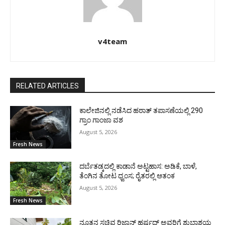
v4team
RELATED ARTICLES
ಕಾಲೇಜಿನಲ್ಲಿ ನಡೆಸಿದ ಹಠಾತ್ ತಪಾಸಣೆಯಲ್ಲಿ 290
ಗ್ರಾಂ ಗಾಂಜಾ ವಶ
August 5, 2026
Fresh News
ದರ್ಬೆತಡ್ಕದಲ್ಲಿ ಕಾಡಾನೆ ಅಟ್ಟಹಾಸ: ಅಡಿಕೆ, ಬಾಳೆ,
ತೆಂಗಿನ ತೋಟ ಧ್ವಂಸ; ರೈತರಲ್ಲಿ ಆತಂಕ
August 5, 2026
Fresh News
ನೂತನ ಸಚಿವ ರಿಜ್ವಾನ್ ಹರ್ಷದ್ ಅವರಿಗೆ ಶುಭಾಶಯ