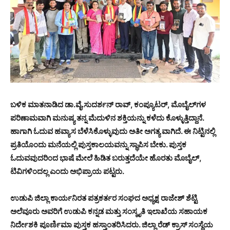
ಬಳಿಕ ಮಾತನಾಡಿದ ಡಾ.ವೈ.ಸುದರ್ಶನ್ ರಾವ್, ಕಂಪ್ಯೂಟರ್, ಮೊಬೈಲ್‌ಗಳ
ಪರಿಣಾಮವಾಗಿ ಮನುಷ್ಯ ತನ್ನ ಮೆದುಳಿನ ಶಕ್ತಿಯನ್ನು ಕಳೆದು ಕೊಳ್ಳುತ್ತಿದ್ದಾನೆ.
ಹಾಗಾಗಿ ಓದುವ ಹವ್ಯಾಸ ಬೆಳೆಸಿಕೊಳ್ಳುವುದು ಅತೀ ಅಗತ್ಯ ವಾಗಿದೆ. ಈ ನಿಟ್ಟಿನಲ್ಲಿ
ಪ್ರತಿಯೊಂದು ಮನೆಯಲ್ಲಿ ಪುಸ್ತಕಾಲಯವನ್ನು ಸ್ಥಾಪಿಸ ಬೇಕು. ಪುಸ್ತಕ
ಓದುವವುದರಿಂದ ಭಾಷೆ ಮೇಲೆ ಹಿಡಿತ ಬರುತ್ತದೆಯೇ ಹೊರತು ಮೊಬೈಲ್,
ಟಿವಿಗಳಿಂದಲ್ಲ ಎಂದು ಅಭಿಪ್ರಾಯ ಪಟ್ಟರು.
ಉಡುಪಿ ಜಿಲ್ಲಾ ಕಾರ್ಯನಿರತ ಪತ್ರಕರ್ತರ ಸಂಘದ ಅಧ್ಯಕ್ಷ ರಾಜೇಶ್ ಶೆಟ್ಟಿ
ಅಲೆವೂರು ಅವರಿಗೆ ಉಡುಪಿ ಕನ್ನಡ ಮತ್ತು ಸಂಸ್ಕೃತಿ ಇಲಾಖೆಯ ಸಹಾಯಕ
ನಿರ್ದೇಶಕಿ ಪೂರ್ಣಿಮಾ ಪುಸ್ತಕ ಹಸ್ತಾಂತರಿಸಿದರು. ಜಿಲ್ಲಾ ರೆಡ್ ಕ್ರಾಸ್ ಸಂಸ್ಥೆಯ