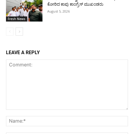
ಕೋರಿದ ಕಾಪು ಕಾಂಗ್ರೆಸ್ ಮುಖಂಡರು
August 5, 2026
Fresh News
LEAVE A REPLY
Comment:
Na