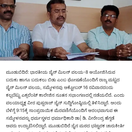
ಮೂಡುಬಿದಿರೆ: ಭಾರತೀಯ ಜೈನ್ ಮಿಲನ್ ವಲಯ-8 ಆಯೋಜಿಸಿರುವ
ಬದುಕು ಹಾಗೂ ಬದುಕಲು ಬಿಡು ಎಂಬ ಘೋಷಣೆಯೊಂದಿಗೆ ರಾಜ್ಯ ಮಟ್ಟದ
ಜೈನ್ ಮಿಲನ್ ವಲಯ, ಸಮ್ಮೇಳನವು ಅಕ್ಟೋಬರ್ 16 ರವಿವಾರದಂದು
ಕಲ್ಲಬೆಟ್ಟು ಎಕ್ಸಲೆಂಟ್ ಕಾಲೇಜಿನ ನೂತನ ಸಭಾಂಗಣದಲ್ಲಿ ನಡೆಯಲಿದೆ. ಎಂದು
ವಲಯಾಧ್ಯಕ್ಷ ವೀರ ಪುಷ್ಪರಾಜ್ ಜೈನ್ ಸುದ್ದಿಗೋಷ್ಠಿಯಲ್ಲಿ ತಿಳಿಸಿದ್ದಾರೆ. ಅಂದು
ಬೆಳಿಗ್ಗೆ 9:15ಕ್ಕೆ ಸಾಂಪ್ರದಾಯಿಕ ಮೆರವಣಿಗೆಯೊಂದಿಗೆ ಆರಂಭವಾಗುವ ಈ
ಸಮ್ಮೇಳನವನ್ನು ಧರ್ಮಸ್ಥಳದ ಧರ್ಮಾಧಿಕಾರಿ ಡಾ| ಡಿ. ವೀರೇಂದ್ರ ಹೆಗ್ಗಡೆ
ಅವರು ಉದ್ಘಾಟಿಸಲಿದ್ದಾರೆ. ಮೂಡುಬಿದಿರೆ ಜೈನ ಮಠದ ಭಟ್ಟಾರಕ ಚಾರುಕೀರ್ತಿ