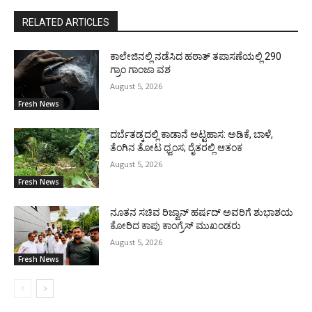
RELATED ARTICLES
ಕಾಲೇಜಿನಲ್ಲಿ ನಡೆಸಿದ ಹಠಾತ್ ತಪಾಸಣೆಯಲ್ಲಿ 290
ಗ್ರಾಂ ಗಾಂಜಾ ವಶ
August 5, 2026
Fresh News
ದರ್ಬೆತಡ್ಕದಲ್ಲಿ ಕಾಡಾನೆ ಅಟ್ಟಹಾಸ: ಅಡಿಕೆ, ಬಾಳೆ,
ತೆಂಗಿನ ತೋಟ ಧ್ವಂಸ; ರೈತರಲ್ಲಿ ಆತಂಕ
August 5, 2026
Fresh News
ನೂತನ ಸಚಿವ ರಿಜ್ವಾನ್ ಹರ್ಷದ್ ಅವರಿಗೆ ಶುಭಾಶಯ
ಕೋರಿದ ಕಾಪು ಕಾಂಗ್ರೆಸ್ ಮುಖಂಡರು
August 5, 2026
Fresh News