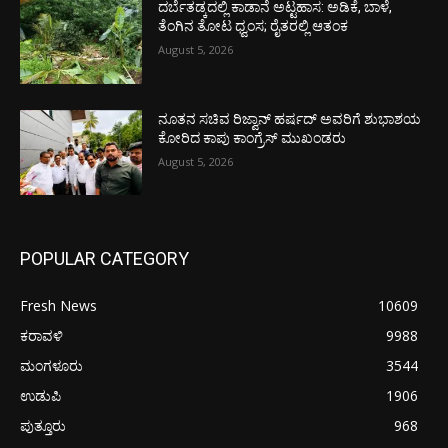
ದರ್ಬೆತಡ್ಕದಲ್ಲಿ ಕಾಡಾನೆ ಅಟ್ಟಹಾಸ: ಅಡಿಕೆ, ಬಾಳೆ,
ತೆಂಗಿನ ತೋಟ ಧ್ವಂಸ; ರೈತರಲ್ಲಿ ಆತಂಕ
August 5, 2026
ನೂತನ ಸಚಿವ ರಿಜ್ವಾನ್ ಹರ್ಷದ್ ಅವರಿಗೆ ಶುಭಾಶಯ
ಕೋರಿದ ಕಾಪು ಕಾಂಗ್ರೆಸ್ ಮುಖಂಡರು
August 5, 2026
POPULAR CATEGORY
Fresh News
10609
ಕರಾವಳಿ
9988
ಮಂಗಳೂರು
3544
ಉಡುಪಿ
1906
ಪುತ್ತೂರು
968