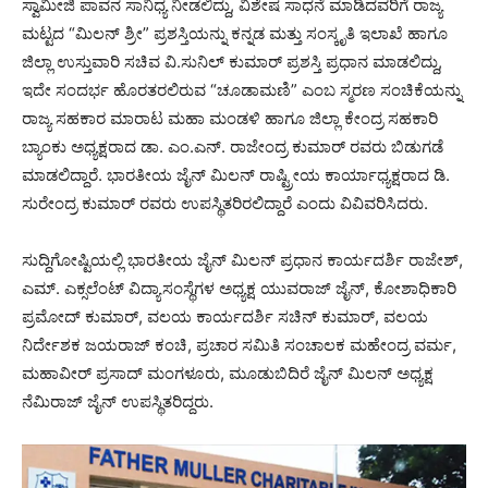
ಸ್ವಾಮೀಜಿ ಪಾವನ ಸಾನಿಧ್ಯ ನೀಡಲಿದ್ದು, ವಿಶೇಷ ಸಾಧನೆ ಮಾಡಿದವರಿಗೆ ರಾಜ್ಯ
ಮಟ್ಟದ “ಮಿಲನ್ ಶ್ರೀ” ಪ್ರಶಸ್ತಿಯನ್ನು ಕನ್ನಡ ಮತ್ತು ಸಂಸ್ಕೃತಿ ಇಲಾಖೆ ಹಾಗೂ
ಜಿಲ್ಲಾ ಉಸ್ತುವಾರಿ ಸಚಿವ ವಿ.ಸುನಿಲ್ ಕುಮಾರ್ ಪ್ರಶಸ್ತಿ ಪ್ರಧಾನ ಮಾಡಲಿದ್ದು,
ಇದೇ ಸಂದರ್ಭ ಹೊರತರಲಿರುವ “ಚೂಡಾಮಣಿ” ಎಂಬ ಸ್ಮರಣ ಸಂಚಿಕೆಯನ್ನು
ರಾಜ್ಯ ಸಹಕಾರ ಮಾರಾಟ ಮಹಾ ಮಂಡಳಿ ಹಾಗೂ ಜಿಲ್ಲಾ ಕೇಂದ್ರ ಸಹಕಾರಿ
ಬ್ಯಾಂಕು ಅಧ್ಯಕ್ಷರಾದ ಡಾ. ಎಂ.ಎನ್. ರಾಜೇಂದ್ರ ಕುಮಾರ್ ರವರು ಬಿಡುಗಡೆ
ಮಾಡಲಿದ್ದಾರೆ. ಭಾರತೀಯ ಜೈನ್ ಮಿಲನ್ ರಾಷ್ಟ್ರೀಯ ಕಾರ್ಯಾಧ್ಯಕ್ಷರಾದ ಡಿ.
ಸುರೇಂದ್ರ ಕುಮಾರ್ ರವರು ಉಪಸ್ಥಿತರಿರಲಿದ್ದಾರೆ ಎಂದು ವಿವಿವರಿಸಿದರು.
ಸುದ್ದಿಗೋಷ್ಟಿಯಲ್ಲಿ ಭಾರತೀಯ ಜೈನ್ ಮಿಲನ್ ಪ್ರಧಾನ ಕಾರ್ಯದರ್ಶಿ ರಾಜೇಶ್,
ಎಮ್. ಎಕ್ಸಲೆಂಟ್ ವಿದ್ಯಾಸಂಸ್ಥೆಗಳ ಅಧ್ಯಕ್ಷ ಯುವರಾಜ್ ಜೈನ್, ಕೋಶಾಧಿಕಾರಿ
ಪ್ರಮೋದ್ ಕುಮಾರ್, ವಲಯ ಕಾರ್ಯದರ್ಶಿ ಸಚಿನ್ ಕುಮಾರ್, ವಲಯ
ನಿರ್ದೇಶಕ ಜಯರಾಜ್ ಕಂಚಿ, ಪ್ರಚಾರ ಸಮಿತಿ ಸಂಚಾಲಕ ಮಹೇಂದ್ರ ವರ್ಮ,
ಮಹಾವೀರ್ ಪ್ರಸಾದ್ ಮಂಗಳೂರು, ಮೂಡುಬಿದಿರೆ ಜೈನ್ ಮಿಲನ್ ಅಧ್ಯಕ್ಷ
ನೆಮಿರಾಜ್ ಜೈನ್ ಉಪಸ್ಥಿತರಿದ್ದರು.