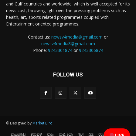
and Gulf countries and worldwide; which is well accepted for its
news cast, throwing light over the pressing problems such as
health, art, sports related programmes coupled with
Entertainment oriented programmes.
Contact us:
newsv4media@gmail.com
or
newsv4media8@gmail.com
Phone:
9243301874
or
9243306874
FOLLOW US
© Designed by
Market Bird
ಮುಖಪುಟ
ಕರಾವಳಿ
ರಾಜ್ಯ
ರಾಷ್ಟ್ರೀಯ
ಗಲ್ಫ್
ವಿಶ್ವ
ರಾಜಕೀಯ
ಕ್ರೀಡೆ
LIVE