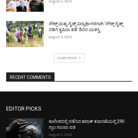
August 5, 2026
ಸೌಟ್ಸ್ ಮತ್ತು ಗೈಡ್ಸ್ ವಿದ್ಯಾರ್ಥಿಗಳಿಗಾಗಿ ‘ಸೌಟ್ಸ್ ಗೈಡ್ಸ್
ನಡಿಗೆ ಕೃಷಿಯ ಕಡೆ’ ಶಿಬಿರ ಯಶಸ್ವಿ
August 5, 2026
Load more
RECENT COMMENTS
EDITOR PICKS
ಕಾಲೇಜಿನಲ್ಲಿ ನಡೆಸಿದ ಹಠಾತ್ ತಪಾಸಣೆಯಲ್ಲಿ 290
ಗ್ರಾಂ ಗಾಂಜಾ ವಶ
August 5, 2026