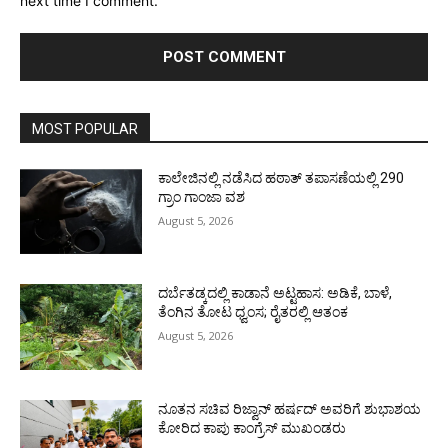
next time I comment.
MOST POPULAR
ಕಾಲೇಜಿನಲ್ಲಿ ನಡೆಸಿದ ಹಠಾತ್ ತಪಾಸಣೆಯಲ್ಲಿ 290
ಗ್ರಾಂ ಗಾಂಜಾ ವಶ
August 5, 2026
ದರ್ಬೆತಡ್ಕದಲ್ಲಿ ಕಾಡಾನೆ ಅಟ್ಟಹಾಸ: ಅಡಿಕೆ, ಬಾಳೆ,
ತೆಂಗಿನ ತೋಟ ಧ್ವಂಸ; ರೈತರಲ್ಲಿ ಆತಂಕ
August 5, 2026
ನೂತನ ಸಚಿವ ರಿಜ್ವಾನ್ ಹರ್ಷದ್ ಅವರಿಗೆ ಶುಭಾಶಯ
ಕೋರಿದ ಕಾಪು ಕಾಂಗ್ರೆಸ್ ಮುಖಂಡರು