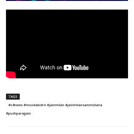
TAGS
#v4news #moodabidre #jainmilan #jainmilansammelana
#pushparajjain