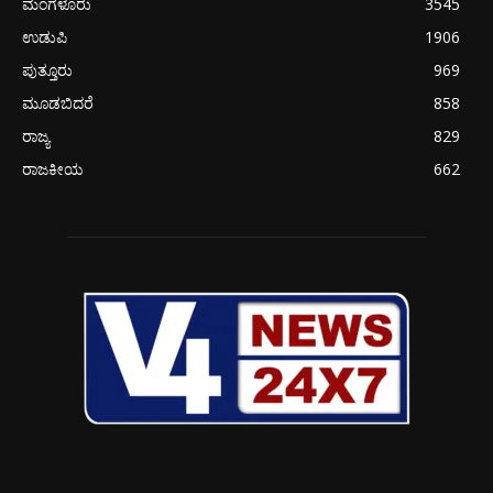
ಮಂಗಳೂರು
3545
ಉಡುಪಿ
1906
ಪುತ್ತೂರು
969
ಮೂಡಬಿದರೆ
858
ರಾಜ್ಯ
829
ರಾಜಕೀಯ
662