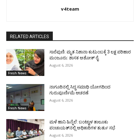
v4team
RELATED ARTICLES
ಸಾರೆಪುಣಿ: ಮೃತ ನಿಶಾನಾ ಕುಟುಂಬಕ್ಕೆ 3 ಲಕ್ಷ ಪರಿಹಾರ
ಮಂಜೂರು: ಶಾಸಕ ಅಶೋಕ್ ರೈ
August 6, 2026
Fresh News
ನಾಗೂರಿನಲ್ಲಿ ಸಿದ್ಧ ಸಮಾಧಿ ಯೋಗದಿಂದ
ಗುರುಪೂರ್ಣಿಮೆ ಆಚರಣೆ
August 6, 2026
Fresh News
ಮಳೆ ಹಾನಿ ಹಿನ್ನೆಲೆ: ಬಂಟ್ವಾಳ ತಾಲೂಕು
ಪಂಚಾಯತ್‌ನಲ್ಲಿ ಅಧಿಕಾರಿಗಳ ತುರ್ತು ಸಭೆ
August 6, 2026