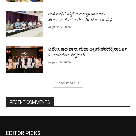
ಮಳೆ ಹಾನಿ ಹಿನ್ನೆಲೆ: ಬಂಟ್ವಾಳ ತಾಲೂಕು
ಪಂಚಾಯತ್‌ನಲ್ಲಿ ಅಧಿಕಾರಿಗಳ ತುರ್ತು ಸಭೆ
August 6, 2026
ಅಮೇರಿಕಾದ ಬಾನಾ ಮಹಾ ಅಧಿವೇಶನದಲ್ಲಿ ರಾಜರ್ಷಿ
ಕೆ. ವಾಸುದೇವ ಶೆಟ್ಟಿ ಭಾಗಿ
August 6, 2026
Load more
RECENT COMMENTS
EDITOR PICKS