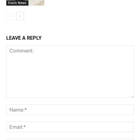
Fresh News
LEAVE A REPLY
Comment:
Na
Ema