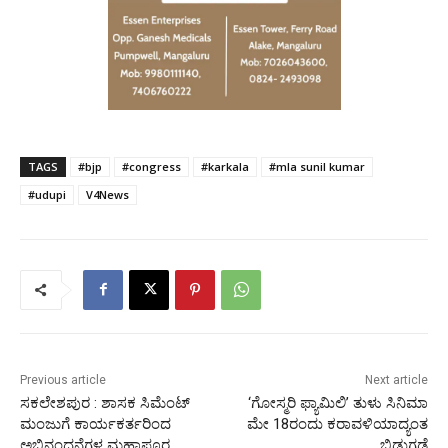
TAGS
#bjp
#congress
#karkala
#mla sunil kumar
#udupi
V4News
Previous article
Next article
ಸಕಲೇಶಪುರ : ಶಾಸಕ ಸಿಮೆಂಟ್
‘ಗೋಸ್ಮರಿ ಫ್ಯಾಮಿಲಿ’ ತುಳು ಸಿನಿಮಾ
ಮಂಜುಗೆ ಕಾರ್ಯಕರ್ತರಿಂದ
ಮೇ 18ರಂದು ಕರಾವಳಿಯಾದ್ಯಂತ
ಅಭಿನಂದನೆಗಳ ಮಹಾಪೂರ
ಬಿಡುಗಡೆ