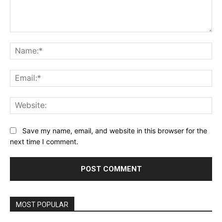
Comment:
Na
Ema
Web
Save my name, email, and website in this browser for the
next time I comment.
MOST POPULAR