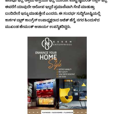
ಹಣವೂ ಇಲ್ಲ, ಅಕ್ರಮ ಆಸ್ತಿಯೂ ಇಲ್ಲ, ಯಾರೋ ಕೊಟ್ಟ ಡೈಮಂಡ್ ನೆಕ್ಲೆಸ್ ಇಲ್ಲ,
ಈವರೆಗೆ ಯಾವುದೇ ಅರೋಪ ಇಲ್ಲದೆ ಪ್ರಮಾಣಿವಾಗಿ ಸೇವೆ ಮಾಡುತ್ತಾ
ಬಂದಿದೇನೆ ಇನ್ನೂ ಮಾಡುತ್ತೇನೆ ಎಂದರು. ಈ ಸಂದರ್ಭ ಸುದ್ದಿಗೋಷ್ಟಿಯಲ್ಲಿ
ಕಾರ್ಕಳ ಬ್ಲಾಕ್ ಕಾಂಗ್ರೆಸ್ ಉಪಾಧ್ಯಕ್ಷರಾದ ಅಜಿತ್ ಹೆಗ್ಡೆ, ನಗರ ಹಿಂದುಳಿದ
ಮುಖಂಡ ಹೇಮಂತ್ ಆಚಾರ್ಯ ಉಪಸ್ಥಿತರಿದ್ದರು.