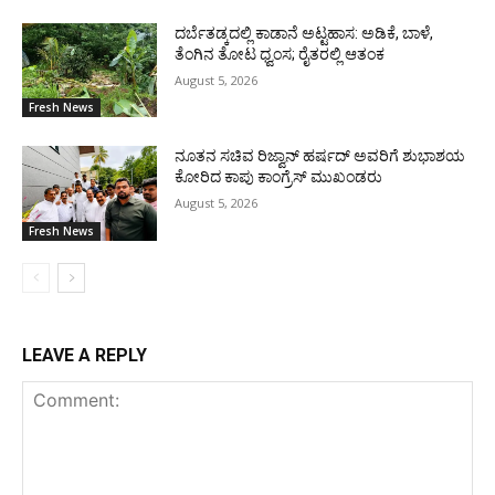
ದರ್ಬೆತಡ್ಕದಲ್ಲಿ ಕಾಡಾನೆ ಅಟ್ಟಹಾಸ: ಅಡಿಕೆ, ಬಾಳೆ,
ತೆಂಗಿನ ತೋಟ ಧ್ವಂಸ; ರೈತರಲ್ಲಿ ಆತಂಕ
August 5, 2026
Fresh News
ನೂತನ ಸಚಿವ ರಿಜ್ವಾನ್ ಹರ್ಷದ್ ಅವರಿಗೆ ಶುಭಾಶಯ
ಕೋರಿದ ಕಾಪು ಕಾಂಗ್ರೆಸ್ ಮುಖಂಡರು
August 5, 2026
Fresh News
LEAVE A REPLY