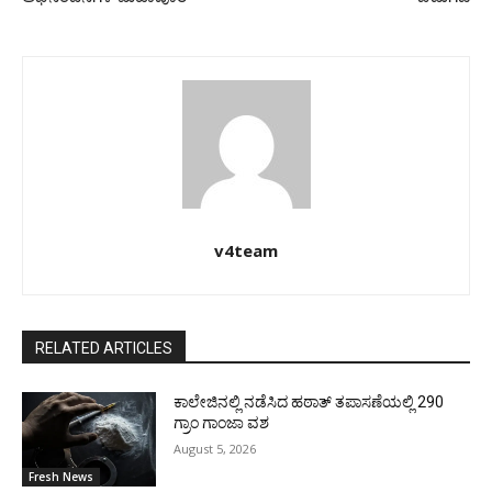
v4team
RELATED ARTICLES
ಕಾಲೇಜಿನಲ್ಲಿ ನಡೆಸಿದ ಹಠಾತ್ ತಪಾಸಣೆಯಲ್ಲಿ 290
ಗ್ರಾಂ ಗಾಂಜಾ ವಶ
August 5, 2026
Fresh News