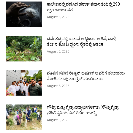
ಕಾಲೇಜಿನಲ್ಲಿ ನಡೆಸಿದ ಹಠಾತ್ ತಪಾಸಣೆಯಲ್ಲಿ 290
ಗ್ರಾಂ ಗಾಂಜಾ ವಶ
August 5, 2026
ದರ್ಬೆತಡ್ಕದಲ್ಲಿ ಕಾಡಾನೆ ಅಟ್ಟಹಾಸ: ಅಡಿಕೆ, ಬಾಳೆ,
ತೆಂಗಿನ ತೋಟ ಧ್ವಂಸ; ರೈತರಲ್ಲಿ ಆತಂಕ
August 5, 2026
ನೂತನ ಸಚಿವ ರಿಜ್ವಾನ್ ಹರ್ಷದ್ ಅವರಿಗೆ ಶುಭಾಶಯ
ಕೋರಿದ ಕಾಪು ಕಾಂಗ್ರೆಸ್ ಮುಖಂಡರು
August 5, 2026
ಸೌಟ್ಸ್ ಮತ್ತು ಗೈಡ್ಸ್ ವಿದ್ಯಾರ್ಥಿಗಳಿಗಾಗಿ ‘ಸೌಟ್ಸ್ ಗೈಡ್ಸ್
ನಡಿಗೆ ಕೃಷಿಯ ಕಡೆ’ ಶಿಬಿರ ಯಶಸ್ವಿ
August 5, 2026