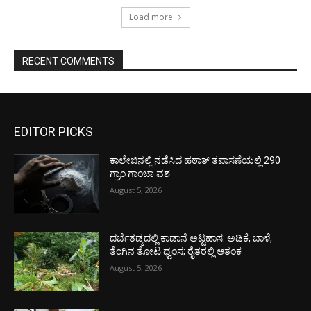
Load more
RECENT COMMENTS
EDITOR PICKS
ಕಾಲೇಜಿನಲ್ಲಿ ನಡೆಸಿದ ಹಠಾತ್ ತಪಾಸಣೆಯಲ್ಲಿ 290
ಗ್ರಾಂ ಗಾಂಜಾ ವಶ
August 5, 2026
ದರ್ಬೆತಡ್ಕದಲ್ಲಿ ಕಾಡಾನೆ ಅಟ್ಟಹಾಸ: ಅಡಿಕೆ, ಬಾಳೆ,
ತೆಂಗಿನ ತೋಟ ಧ್ವಂಸ; ರೈತರಲ್ಲಿ ಆತಂಕ
August 5, 2026