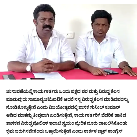
ಚುನಾವಣೆಯಲ್ಲಿ ಕಾರ್ಯಕರ್ತರು ಒಂದು ಪಕ್ಷದ ಪರ ಮತ್ತು ವಿರುದ್ದ ಕೆಲಸ
ಮಾಡುವುದು ಸಾಮಾನ್ಯ ಚಟುವಟಿಕೆ ಆದರೆ ನನ್ನ ವಿರುದ್ಧ ಕೆಲಸ ಮಾಡಿದವರನ್ನು
ನೋಡಿಕೊಳ್ಳುತ್ತೇನೆ ಎಂದು ವಿಜಯೋತ್ಸವದಲ್ಲಿ ಶಾಸಕ ಸುನೀಲ್ ಕುಮಾರ್
ಆಡಿದ ಮಾತನ್ನು ತೀವ್ರವಾಗಿ ಖಂಡಿಸುತ್ತೇನೆ, ಕಾರ್ಯಕರ್ತರಿಗೆ ಬೆದರಿಕೆ ಹಾಕಿದ
ಶಾಸಕನ ವಿರುದ್ಧ ಪೊಲೀಸ್ ಇಲಾಖೆ ಸ್ವಯಂ ಪ್ರೇರಿತ ದೂರು ದಾಖಲಿಸಿಕೊಂಡು
ಕ್ರಮ ಜರುಗಿಸಬೇಕೆಂದು ಒತ್ತಾಯಿಸುತ್ತೇನೆ ಎಂದು ಕಾರ್ಕಳ ಬ್ಲಾಕ್ ಕಾಂಗ್ರೆಸ್