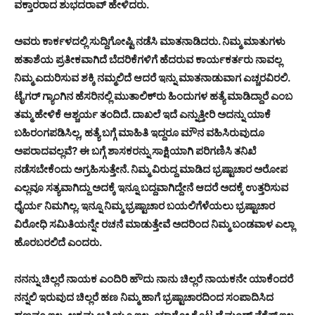
ವಕ್ತಾರರಾದ ಶುಭದರಾವ್ ಹೇಳಿದರು.
ಅವರು ಕಾರ್ಕಳದಲ್ಲಿ ಸುದ್ದಿಗೋಷ್ಟಿ ನಡೆಸಿ ಮಾತನಾಡಿದರು. ನಿಮ್ಮ ಮಾತುಗಳು
ಹತಾಶೆಯ ಪ್ರತೀಕವಾಗಿದೆ ಬೆದರಿಕೆಗಳಿಗೆ ಹೆದರುವ ಕಾರ್ಯಕರ್ತರು ನಾವಲ್ಲ
ನಿಮ್ಮ ಎದುರಿಸುವ ಶಕ್ಕಿ ನಮ್ಮಲಿದೆ ಆದರೆ ಇನ್ನು ಮಾತನಾಡುವಾಗ ಎಚ್ಚರವಿರಲಿ.
ಟೈಗರ್ ಗ್ಯಾಂಗಿನ ಹೆಸರಿನಲ್ಲಿ ಮುತಾಲಿಕ್‍ರು ಹಿಂದುಗಳ ಹತ್ಯೆ ಮಾಡಿದ್ದಾರೆ ಎಂಬ
ತಮ್ಮ ಹೇಳಿಕೆ ಆಶ್ಚರ್ಯ ತಂದಿದೆ. ದಾಖಲೆ ಇದೆ ಎನ್ನುತ್ತೀರಿ ಅದನ್ನು ಯಾಕೆ
ಬಹಿರಂಗಪಡಿಸಿಲ್ಲ, ಹತ್ಯೆ ಬಗ್ಗೆ ಮಾಹಿತಿ ಇದ್ದರೂ ಮೌನ ವಹಿಸಿರುವುದೂ
ಅಪರಾದವಲ್ಲವೆ? ಈ ಬಗ್ಗೆ ಶಾಸಕರನ್ನು ಸಾಕ್ಷಿಯಾಗಿ ಪರಿಗಣಿಸಿ ತನಿಖೆ
ನಡೆಸಬೇಕೆಂದು ಅಗ್ರಹಿಸುತ್ತೇನೆ. ನಿಮ್ಮ ವಿರುದ್ದ ಮಾಡಿದ ಭ್ರಷ್ಟಾಚಾರ ಅರೋಪ
ಎಲ್ಲವೂ ಸತ್ಯವಾಗಿದ್ದು ಅದಕ್ಕೆ ಇನ್ನೂ ಬದ್ದವಾಗಿದ್ದೇನೆ ಆದರೆ ಅದಕ್ಕೆ ಉತ್ತರಿಸುವ
ಧೈರ್ಯ ನಿಮಗಿಲ್ಲ. ಇನ್ನೂ ನಿಮ್ಮ ಭ್ರಷ್ಟಾಚಾರ ಬಯಲಿಗೆಳೆಯಲು ಭ್ರಷ್ಟಾಚಾರ
ವಿರೋಧಿ ಸಮಿತಿಯನ್ನೇ ರಚನೆ ಮಾಡುತ್ತೇವೆ ಅದರಿಂದ ನಿಮ್ಮ ಬಂಡವಾಳ ಎಲ್ಲಾ
ಹೊರಬರಲಿದೆ ಎಂದರು.
ನನನ್ನು ಚಿಲ್ಲರೆ ನಾಯಕ ಎಂದಿರಿ ಹೌದು ನಾನು ಚಿಲ್ಲರೆ ನಾಯಕನೇ ಯಾಕೆಂದರೆ
ನನ್ನಲಿ ಇರುವುದ ಚಿಲ್ಲರೆ ಹಣ ನಿಮ್ಮ ಹಾಗೆ ಭ್ರಷ್ಟಾಚಾರದಿಂದ ಸಂಪಾದಿಸಿದ