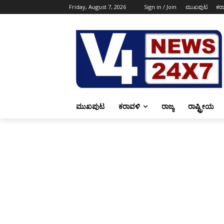
Friday, August 7, 2026
Sign in / Join
ಮುಖಪುಟ
ಕರ
ಮುಖಪುಟ
ಕರಾವಳಿ
ರಾಜ್ಯ
ರಾಷ್ಟ್ರೀಯ