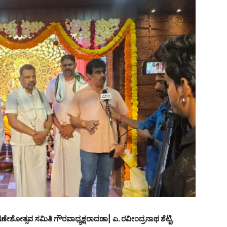
ಣೇಶೋತ್ಸವ ಸಮಿತಿ ಗೌರವಾಧ್ಯಕ್ಷರಾದಡಾ| ಎ. ರವೀಂದ್ರನಾಥ ಶೆಟ್ಟಿ,