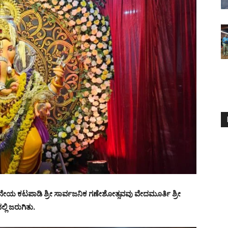
ನೇಯ ಕಟಪಾಡಿ ಶ್ರೀ ಸಾರ್ವಜನಿಕ ಗಣೇಶೋತ್ಸವವು ವೇದಮೂರ್ತಿ ಶ್ರೀ
ಿ ಜರುಗಿತು.