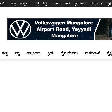
ಾವಳಿ
ರಾಜ್ಯ
ರಾಷ್ಟ್ರೀಯ
ಗಲ್ಫ್
ವಿಶ್ವ
ರಾಜಕೀಯ
ಕ್ರೀಡೆ
ದೈವ ದೇವರು
ಮನರಂಜನೆ
ಶೈಕ್
ಗಲ್ಫ್
ವಿಶ್ವ
ರಾಜಕೀಯ
ಕ್ರೀಡೆ
ದೈವ ದೇವರು
ಮನರಂಜನೆ
ಶೈಕ