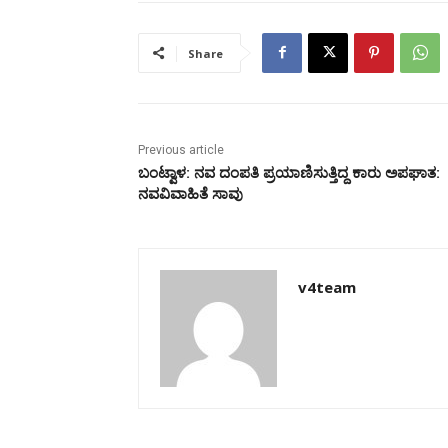
Share
Previous article
ಬಂಟ್ವಾಳ: ನವ ದಂಪತಿ ಪ್ರಯಾಣಿಸುತ್ತಿದ್ದ ಕಾರು ಅಪಘಾತ:
ನವವಿವಾಹಿತೆ ಸಾವು
v4team