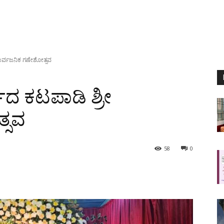
ಸಾರ್ವಜನಿಕ ಗಣೇಶೋತ್ಸವ
ದ ಕಟಪಾಡಿ ಶ್ರೀ
್ಸವ
58
0