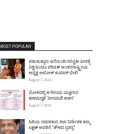
MOST POPULAR
ಪಡುಕುತ್ಯಾರು ಆನೆಗುಂದಿ ಸರಸ್ವತೀ ಪೀಠಕ್ಕೆ
ವಿಶ್ವ ಹಿಂದೂ ಪರಿಷತ್ ಅಂತರರಾಷ್ಟ್ರೀಯ
ಅಧ್ಯಕ್ಷ ಅಲೋಕ್ ಕುಮಾರ್ ಭೇಟಿ
August 7, 2026
ಬೋಳದಲ್ಲಿ ಆ.9ರಂದು ಯಕ್ಷಗಾನ
ತಾಳಮದ್ದಳೆ ‘ವೀರಮಣಿ ಕಾಳಗ’
August 7, 2026
ಹಿರಿಯ ನಾಟಕಕಾರ, ಕಲಾ ನಿರ್ದೇಶಕ ತಮ್ಮ
ಲಕ್ಷಣ್ ಅವರಿಗೆ “ತೌಳವ ಪ್ರಶಸ್ತಿ”