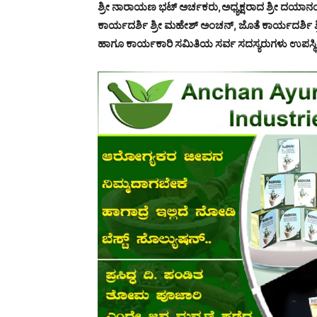
ಶ್ರೀ ನಾರಾಯಣ ಭಟ್ ಅರ್ಚಕರು,ಅಧ್ಯಕ್ಷರಾದ ಶ್ರೀ ದಯಾನಂದ 
ಕಾರ್ಯದರ್ಶಿ ಶ್ರೀ ಮಹೇಶ್ ಅಂಚನ್, ಜೊತೆ ಕಾರ್ಯದರ್ಶಿ ಶ್
ಹಾಗೂ ಕಾರ್ಯಕಾರಿ ಸಮಿತಿಯ ಸರ್ವ ಸದಸ್ಯರುಗಳು ಉಪಸ್ಥಿತರ