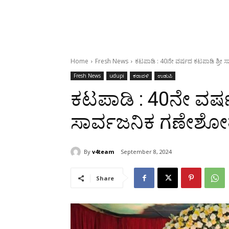
Home
Fresh News
ಕಟಪಾಡಿ : 40ನೇ ವರ್ಷದ ಕಟಪಾಡಿ ಶ್ರೀ 
Fresh News
udupi
ಕರಾವಳಿ
ಉಡುಪಿ
ಕಟಪಾಡಿ : 40ನೇ ವರ್ಷ
ಸಾರ್ವಜನಿಕ ಗಣೇಶೋತ
By
v4team
September 8, 2024
Share