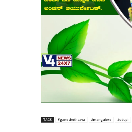
TAGS
#ganeshothsava
#mangalore
#udupi