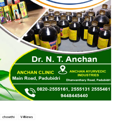
chowthi
V4News