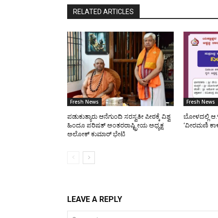
RELATED ARTICLES
Fresh News
Fresh News
ಪಡುಕುತ್ಯಾರು ಆನೆಗುಂದಿ ಸರಸ್ವತೀ ಪೀಠಕ್ಕೆ ವಿಶ್ವ
ಬೋಳದಲ್ಲಿ ಆ.
ಹಿಂದೂ ಪರಿಷತ್ ಅಂತರರಾಷ್ಟ್ರೀಯ ಅಧ್ಯಕ್ಷ
‘ವೀರಮಣಿ ಕಾ
ಅಲೋಕ್ ಕುಮಾರ್ ಭೇಟಿ
LEAVE A REPLY