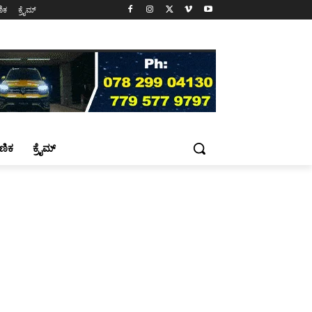
ಷಣಿಕ
ಕ್ರೈಮ್
್ಷಣಿಕ
ಕ್ರೈಮ್