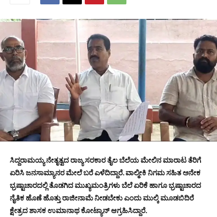
ಸಿದ್ದರಾಮಯ್ಯ ನೇತೃತ್ವದ ರಾಜ್ಯ ಸರಕಾರ ತೈಲ ಬೆಲೆಯ ಮೇಲಿನ ಮಾರಾಟ ತೆರಿಗೆ
ಏರಿಸಿ ಜನಸಾಮ್ಯಾನರ ಮೇಲೆ ಬರೆ ಎಳೆದಿದ್ದಾರೆ. ವಾಲ್ಮೀಕಿ ನಿಗಮ ಸಹಿತ ಅನೇಕ
ಭ್ರಷ್ಟಾಚಾರದಲ್ಲಿ ತೊಡಗಿದ ಮುಖ್ಯಮಂತ್ರಿಗಳು ಬೆಲೆ ಏರಿಕೆ ಹಾಗೂ ಭ್ರಷ್ಟಾಚಾರದ
ನೈತಿಕ ಹೊಣೆ ಹೊತ್ತು ರಾಜೀನಾಮೆ ನೀಡಬೇಕು ಎಂದು ಮುಲ್ಕಿ ಮೂಡಬಿದಿರೆ
ಕ್ಷೇತ್ರದ ಶಾಸಕ ಉಮಾನಾಥ ಕೋಟ್ಯಾನ್ ಆಗ್ರಹಿಸಿದ್ದಾರೆ.