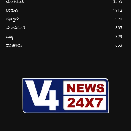
ಮಂಗಳೂರು
3555
ಉಡುಪಿ
1912
ಪುತ್ತೂರು
970
ಮೂಡಬಿದರೆ
865
ರಾಜ್ಯ
829
ರಾಜಕೀಯ
663