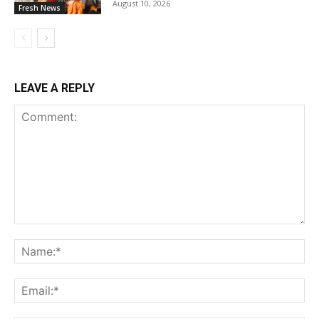
August 10, 2026
Fresh News
LEAVE A REPLY
Comment:
Na
Ema