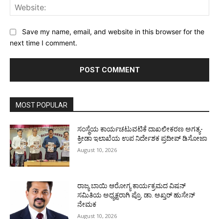
Web
Save my name, email, and website in this browser for the
next time I comment.
MOST POPULAR
ಸಂಸ್ಥೆಯ ಕಾರ್ಯಚಟುವಟಿಕೆ ದಾಖಲೀಕರಣ ಅಗತ್ಯ-
ಕ್ರೀಡಾ ಇಲಾಖೆಯ ಉಪ ನಿರ್ದೇಶಕ ಪ್ರದೀಪ್ ಡಿಸೋಜಾ
August 10, 2026
ರಾಜ್ಯ ಬಾಯಿ ಆರೋಗ್ಯ ಕಾರ್ಯಕ್ರಮದ ವಿಷನ್
ಸಮಿತಿಯ ಅಧ್ಯಕ್ಷರಾಗಿ ಪ್ರೊ. ಡಾ. ಅಖ್ತರ್ ಹುಸೇನ್
ನೇಮಕ
August 10, 2026