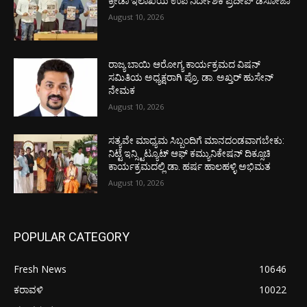
ಕ್ರೀಡಾ ಇಲಾಖೆಯ ಉಪ ನಿರ್ದೇಶಕ ಪ್ರದೀಪ್ ಡಿಸೋಜಾ
August 10, 2026
ರಾಜ್ಯ ಬಾಯಿ ಆರೋಗ್ಯ ಕಾರ್ಯಕ್ರಮದ ವಿಷನ್
ಸಮಿತಿಯ ಅಧ್ಯಕ್ಷರಾಗಿ ಪ್ರೊ. ಡಾ. ಅಖ್ತರ್ ಹುಸೇನ್
ನೇಮಕ
August 10, 2026
ಸತ್ಯವೇ ಮಾಧ್ಯಮ ಸಿಬ್ಬಂದಿಗೆ ಮಾನದಂಡವಾಗಬೇಕು:
ನಿಟ್ಟೆ ಇನ್ಸ್ಟಿಟ್ಯೂಟ್ ಆಫ್ ಕಮ್ಯುನಿಕೇಷನ್ ದಿಕ್ಸೂಚಿ
ಕಾರ್ಯಕ್ರಮದಲ್ಲಿ ಡಾ. ಹರ್ಷ ಹಾಲಹಳ್ಳಿ ಅಭಿಮತ
August 10, 2026
POPULAR CATEGORY
Fresh News
10646
ಕರಾವಳಿ
10022