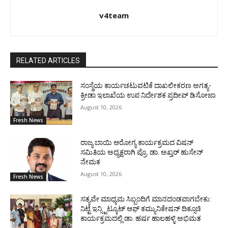
v4team
RELATED ARTICLES
ಸಂಸ್ಥೆಯ ಕಾರ್ಯಚಟುವಟಿಕೆ ದಾಖಲೀಕರಣ ಅಗತ್ಯ-
ಕ್ರೀಡಾ ಇಲಾಖೆಯ ಉಪ ನಿರ್ದೇಶಕ ಪ್ರದೀಪ್ ಡಿಸೋಜಾ
August 10, 2026
Fresh News
ರಾಜ್ಯ ಬಾಯಿ ಆರೋಗ್ಯ ಕಾರ್ಯಕ್ರಮದ ವಿಷನ್
ಸಮಿತಿಯ ಅಧ್ಯಕ್ಷರಾಗಿ ಪ್ರೊ. ಡಾ. ಅಖ್ತರ್ ಹುಸೇನ್
ನೇಮಕ
August 10, 2026
Fresh News
ಸತ್ಯವೇ ಮಾಧ್ಯಮ ಸಿಬ್ಬಂದಿಗೆ ಮಾನದಂಡವಾಗಬೇಕು:
ನಿಟ್ಟೆ ಇನ್ಸ್ಟಿಟ್ಯೂಟ್ ಆಫ್ ಕಮ್ಯುನಿಕೇಷನ್ ದಿಕ್ಸೂಚಿ
ಕಾರ್ಯಕ್ರಮದಲ್ಲಿ ಡಾ. ಹರ್ಷ ಹಾಲಹಳ್ಳಿ ಅಭಿಮತ