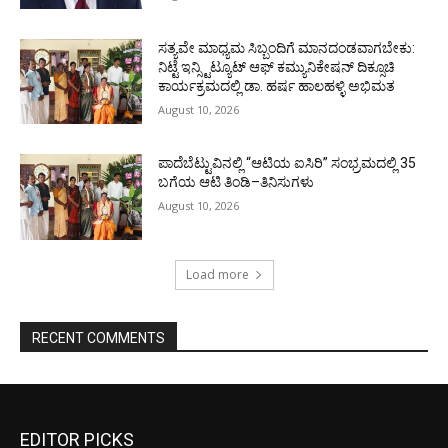
ಸತ್ಯವೇ ಮಾಧ್ಯಮ ಸಿಬ್ಬಂದಿಗೆ ಮಾನದಂಡವಾಗಬೇಕು:
ನಿಟ್ಟೆ ಇನ್ಸ್ಟಿಟ್ಯೂಟ್ ಆಫ್ ಕಮ್ಯುನಿಕೇಷನ್ ದಿಕ್ಸೂಚಿ
ಕಾರ್ಯಕ್ರಮದಲ್ಲಿ ಡಾ. ಹರ್ಷ ಹಾಲಹಳ್ಳಿ ಅಭಿಮತ
August 10, 2026
ಪಾದೆಬೆಟ್ಟುವಿನಲ್ಲಿ “ಆಟಿಯ ಐಸಿರಿ’’ ಸಂಭ್ರಮದಲ್ಲಿ 35
ಬಗೆಯ ಆಟಿ ತಿಂಡಿ–ತಿನಿಸುಗಳು
August 10, 2026
Load more
RECENT COMMENTS
EDITOR PICKS