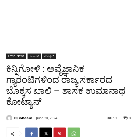
Fresh News
ಕರಾವಳಿ
ಸುರತ್ಕಲ್
ಕಿನ್ನಿಗೋಳಿ : ಅವೈಜ್ಞಾನಿಕ
ಗ್ಯಾರಂಟಿಗಳಿಂದ ರಾಜ್ಯ ಸರ್ಕಾರದ
ಬೊಕ್ಕಸ ಖಾಲಿ – ಶಾಸಕ ಉಮಾನಾಥ
ಕೋಟ್ಯಾನ್
By
v4team
June 20, 2024
59
0