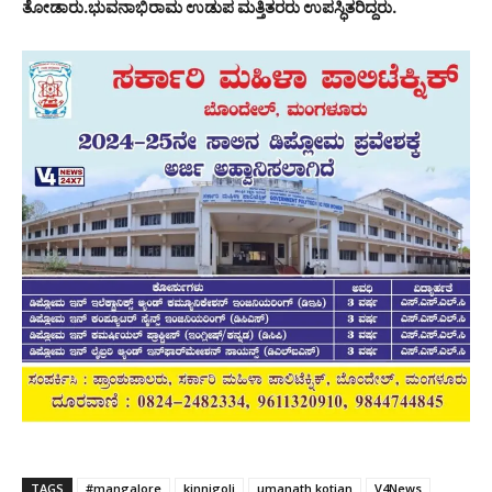
ತೋಡಾರು.ಭುವನಾಭಿರಾಮ ಉಡುಪ ಮತ್ತಿತರರು ಉಪಸ್ಧಿತರಿದ್ದರು.
TAGS
#mangalore
kinnigoli
umanath kotian
V4News