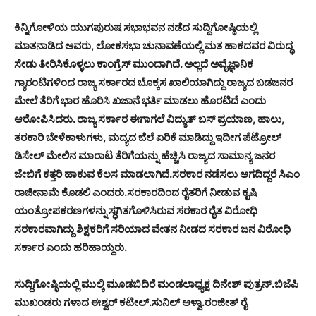
ಕಿನ್ನಿಗೋಳಿಯ ಯುಗಪುರುಷ ಸಭಾಭವನ ನಡೆದ ಸುದ್ದಿಗೋಷ್ಠಿಯಲ್ಲಿ
ಮಾತನಾಡಿದ ಅವರು, ಲೋಕಸಭಾ ಚುನಾವಣೆಯಲ್ಲಿ ಮತ ಹಾಕದವರ ವಿರುದ್ಧ
ಸೇಡು ತೀರಿಸಿಕೊಳ್ಳಲು ಕಾಂಗ್ರೆಸ್ ಮುಂದಾಗಿದೆ. ಅಲ್ಲದೆ ಅವೈಜ್ಞಾನಿಕ
ಗ್ಯಾರಂಟಿಗಳಿಂದ ರಾಜ್ಯ ಸರ್ಕಾರದ ಬೊಕ್ಕಸ ಖಾಲಿಯಾಗಿದ್ದು ರಾಜ್ಯದ ಬಡಜನರ
ಮೇಲೆ ತೆರಿಗೆ ಭಾರ ಹೊರಿಸಿ ಖಜಾನೆ ಭರ್ತಿ ಮಾಡಲು ಹೊರಟಿದೆ ಎಂದು
ಆರೋಪಿಸಿದರು. ರಾಜ್ಯ ಸರ್ಕಾರ ಈಗಾಗಲೆ ವಿದ್ಯುತ್ ಬಸ್ ಪ್ರಯಾಣ, ಹಾಲು,
ತರಕಾರಿ ಬೇಳೆಕಾಳುಗಳು, ಮದ್ಯದ ಬೆಲೆ ಏರಿಕೆ ಮಾಡಿದ್ದು ಇದೀಗ ಪೆಟ್ರೋಲ್
ಡಿಸೇಲ್ ಮೇಲಿನ ಮಾರಾಟ ತೆರಿಗೆಯನ್ನು ಹೆಚ್ಚಿಸಿ ರಾಜ್ಯದ ಸಾಮಾನ್ಯ ಜನರ
ಜೇಬಿಗೆ ಕತ್ತರಿ ಹಾಕುವ ಕೆಲಸ ಮಾಡಲಾಗಿದೆ.ಸರಕಾರ ನಡೆಸಲು ಆಗದಿದ್ದರೆ ಸಿಎಂ
ರಾಜೀನಾಮೆ ಕೊಡಲಿ ಎಂದರು.ಸರಕಾರದಿಂದ ರೈತರಿಗೆ ನೀಡುವ ಕೃಷಿ
ಯಂತ್ರೋಪಕರಣಗಳನ್ನು ಸ್ಧಗಿತಗೊಳಿಸಿರುವ ಸರಕಾರ ರೈತ ವಿರೋಧಿ
ಸರಕಾರವಾಗಿದ್ದು ಶಿಕ್ಷಕರಿಗೆ ಸರಿಯಾದ ವೇತನ ನೀಡದ ಸರಕಾರ ಜನ ವಿರೋಧಿ
ಸರ್ಕಾರ ಎಂದು ಹರಿಹಾಯ್ದರು.
ಸುದ್ದಿಗೋಷ್ಠಿಯಲ್ಲಿ ಮುಲ್ಕಿ ಮೂಡಬಿದಿರೆ ಮಂಡಲಾಧ್ಯಕ್ಷ ದಿನೇಶ್ ಪುತ್ರನ್.ಬಿಜೆಪಿ
ಮುಖಂಡರು ಗಳಾದ ಈಶ್ವರ್ ಕಟೀಲ್.ಸುನಿಲ್ ಆಳ್ವಾ.ರಂಜೀತ್ ರೈ