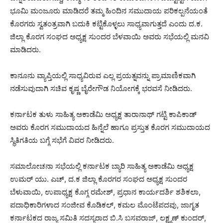
ಭೂಮಿ ಮಂಜೂರು ಮಾಡಿದರೆ ತಮ್ಮ ಹಿಂದಿನ ಸಮುದಾಯ ಪರಿಕಲ್ಪನೆಯಂತೆ
ಕೊರಗರು ಸ್ವತಂತ್ರವಾಗಿ ಬದುಕಿ ಕಟ್ಟಿಕೊಳ್ಳಲು ಸಾಧ್ಯವಾಗುತ್ತದೆ ಎಂದು ದ.ಕ.
ಜಿಲ್ಲಾ ಕೊರಗ ಸಂಘದ ಅಧ್ಯಕ್ಷ ಸುಂದರ ಬೆಳವಾಯಿ ಅವರು ಸಭೆಯಲ್ಲಿ ಮನವಿ
ಮಾಡಿದರು.
ಕಾನೂನು ವ್ಯಾಪ್ತಿಯಲ್ಲಿ ಸಾಧ್ಯವಿರುವ ಎಲ್ಲ ಪ್ರಯತ್ನವನ್ನು ಪ್ರಾಮಾಣಿಕವಾಗಿ
ನಡೆಸುವುದಾಗಿ ಸಚಿವ ಕೃಷ್ಣ ಬೈರೇಗೌಡ ನಿಯೋಗಕ್ಕೆ ಭರವಸೆ ನೀಡಿದರು.
ಕರ್ನಾಟಕ ತುಳು ಸಾಹಿತ್ಯ ಅಕಾಡೆಮಿ ಅಧ್ಯಕ್ಷ ತಾರಾನಾಥ್ ಗಟ್ಟಿ ಕಾಪಿಕಾಡ್
ಅವರು ಕೊರಗ ಸಮುದಾಯದ ಹಿನ್ನೆಲೆ ಹಾಗೂ ಪ್ರಸ್ತುತ ಕೊರಗ ಸಮುದಾಯದ
ಸ್ಥಿತಿಗತಿಯ ಬಗ್ಗೆ ಸಭೆಗೆ ವಿವರ ನೀಡಿದರು.
ಸಮಾಲೋಚನಾ ಸಭೆಯಲ್ಲಿ ಕರ್ನಾಟಕ ಬ್ಯಾರಿ ಸಾಹಿತ್ಯ ಅಕಾಡೆಮಿ ಅಧ್ಯಕ್ಷ
ಉಮರ್ ಯು. ಎಚ್, ದ.ಕ ಜಿಲ್ಲಾ ಕೊರಗರ ಸಂಘದ ಅಧ್ಯಕ್ಷ ಸುಂದರ
ಬೆಳುವಾಯಿ, ಉಪಾಧ್ಯಕ್ಷ ಕೊಗ್ಗ ರಮೇಶ್, ಪ್ರಧಾನ ಕಾರ್ಯದರ್ಶಿ ಶಶಿಕಲಾ,
ಪದಾಧಿಕಾರಿಗಳಾದ ಸಂಜೀವ ಕೊಡಿಕಲ್, ಕಮಲ ಮೊಂಟೆಪದವು, ಜಾಗೃತ
ಕರ್ನಾಟಕದ ರಾಜ್ಯ ಸಮಿತಿ ಸದಸ್ಯರಾದ ಬಿ.ಸಿ ಬಸವರಾಜ್, ಲಕ್ಷ್ಮಣ್ ಕುಂದರ್,