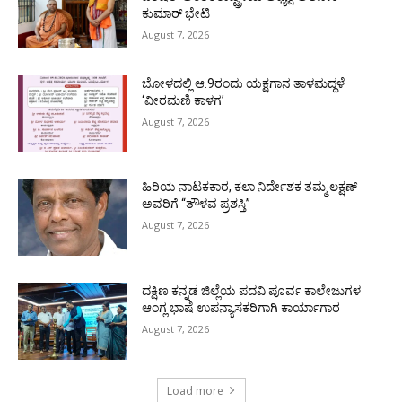
ಕುಮಾರ್ ಭೇಟಿ
August 7, 2026
ಬೋಳದಲ್ಲಿ ಆ.9ರಂದು ಯಕ್ಷಗಾನ ತಾಳಮದ್ದಳೆ
‘ವೀರಮಣಿ ಕಾಳಗ’
August 7, 2026
ಹಿರಿಯ ನಾಟಕಕಾರ, ಕಲಾ ನಿರ್ದೇಶಕ ತಮ್ಮ ಲಕ್ಷಣ್
ಅವರಿಗೆ “ತೌಳವ ಪ್ರಶಸ್ತಿ”
August 7, 2026
ದಕ್ಷಿಣ ಕನ್ನಡ ಜಿಲ್ಲೆಯ ಪದವಿ ಪೂರ್ವ ಕಾಲೇಜುಗಳ
ಆಂಗ್ಲ ಭಾಷೆ ಉಪನ್ಯಾಸಕರಿಗಾಗಿ ಕಾರ್ಯಾಗಾರ
August 7, 2026
Load more