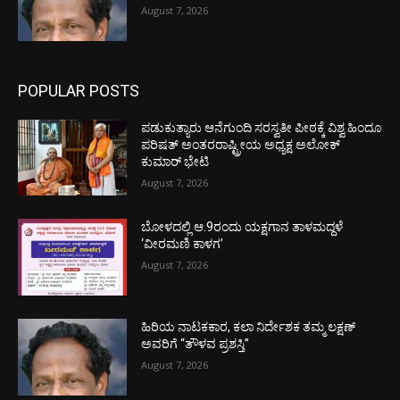
August 7, 2026
POPULAR POSTS
ಪಡುಕುತ್ಯಾರು ಆನೆಗುಂದಿ ಸರಸ್ವತೀ ಪೀಠಕ್ಕೆ ವಿಶ್ವ ಹಿಂದೂ
ಪರಿಷತ್ ಅಂತರರಾಷ್ಟ್ರೀಯ ಅಧ್ಯಕ್ಷ ಅಲೋಕ್
ಕುಮಾರ್ ಭೇಟಿ
August 7, 2026
ಬೋಳದಲ್ಲಿ ಆ.9ರಂದು ಯಕ್ಷಗಾನ ತಾಳಮದ್ದಳೆ
‘ವೀರಮಣಿ ಕಾಳಗ’
August 7, 2026
ಹಿರಿಯ ನಾಟಕಕಾರ, ಕಲಾ ನಿರ್ದೇಶಕ ತಮ್ಮ ಲಕ್ಷಣ್
ಅವರಿಗೆ “ತೌಳವ ಪ್ರಶಸ್ತಿ”
August 7, 2026