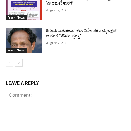
‘ವೀರಮಣಿ ಕಾಳಗ’
August 7, 2026
Fresh News
ಹಿರಿಯ ನಾಟಕಕಾರ, ಕಲಾ ನಿರ್ದೇಶಕ ತಮ್ಮ ಲಕ್ಷಣ್
ಅವರಿಗೆ “ತೌಳವ ಪ್ರಶಸ್ತಿ”
August 7, 2026
Fresh News
LEAVE A REPLY