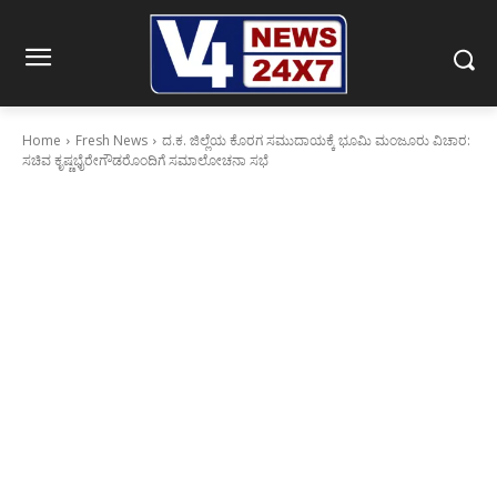
Home
Fresh News
ದ.ಕ. ಜಿಲ್ಲೆಯ ಕೊರಗ ಸಮುದಾಯಕ್ಕೆ ಭೂಮಿ ಮಂಜೂರು ವಿಚಾರ:
ಸಚಿವ ಕೃಷ್ಣಭೈರೇಗೌಡರೊಂದಿಗೆ ಸಮಾಲೋಚನಾ ಸಭೆ