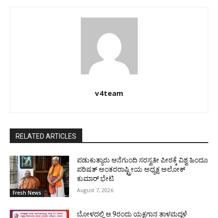
v4team
RELATED ARTICLES
ಪಡುಕುತ್ಯಾರು ಆನೆಗುಂದಿ ಸರಸ್ವತೀ ಪೀಠಕ್ಕೆ ವಿಶ್ವ ಹಿಂದೂ
ಪರಿಷತ್ ಅಂತರರಾಷ್ಟ್ರೀಯ ಅಧ್ಯಕ್ಷ ಅಲೋಕ್
ಕುಮಾರ್ ಭೇಟಿ
August 7, 2026
Fresh News
ಬೋಳದಲ್ಲಿ ಆ.9ರಂದು ಯಕ್ಷಗಾನ ತಾಳಮದ್ದಳೆ