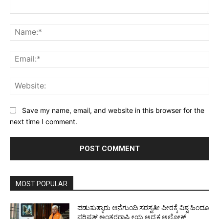
Comment:
Na
Ema
Web
Save my name, email, and website in this browser for the
next time I comment.
MOST POPULAR
ಪಡುಕುತ್ಯಾರು ಆನೆಗುಂದಿ ಸರಸ್ವತೀ ಪೀಠಕ್ಕೆ ವಿಶ್ವ ಹಿಂದೂ
ಪರಿಷತ್ ಅಂತರರಾಷ್ಟ್ರೀಯ ಅಧ್ಯಕ್ಷ ಅಲೋಕ್