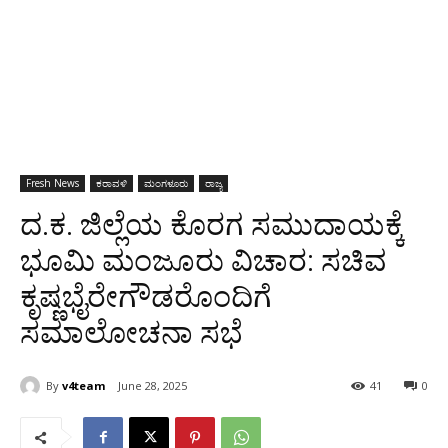
Fresh News
ಕರಾವಳಿ
ಮಂಗಳೂರು
ರಾಜ್ಯ
ದ.ಕ. ಜಿಲ್ಲೆಯ ಕೊರಗ ಸಮುದಾಯಕ್ಕೆ
ಭೂಮಿ ಮಂಜೂರು ವಿಚಾರ: ಸಚಿವ
ಕೃಷ್ಣಭೈರೇಗೌಡರೊಂದಿಗೆ
ಸಮಾಲೋಚನಾ ಸಭೆ
By
v4team
June 28, 2025
41
0