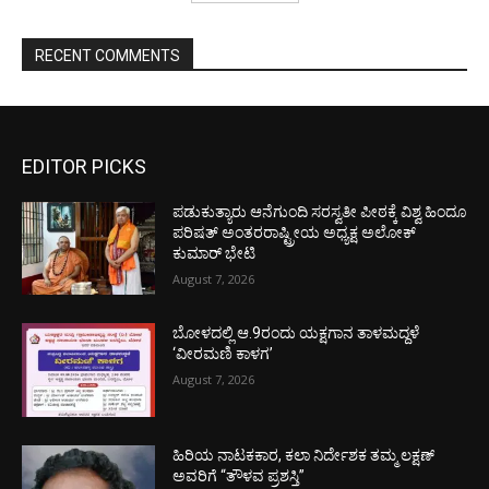
RECENT COMMENTS
EDITOR PICKS
ಪಡುಕುತ್ಯಾರು ಆನೆಗುಂದಿ ಸರಸ್ವತೀ ಪೀಠಕ್ಕೆ ವಿಶ್ವ ಹಿಂದೂ
ಪರಿಷತ್ ಅಂತರರಾಷ್ಟ್ರೀಯ ಅಧ್ಯಕ್ಷ ಅಲೋಕ್
ಕುಮಾರ್ ಭೇಟಿ
August 7, 2026
ಬೋಳದಲ್ಲಿ ಆ.9ರಂದು ಯಕ್ಷಗಾನ ತಾಳಮದ್ದಳೆ
‘ವೀರಮಣಿ ಕಾಳಗ’
August 7, 2026
ಹಿರಿಯ ನಾಟಕಕಾರ, ಕಲಾ ನಿರ್ದೇಶಕ ತಮ್ಮ ಲಕ್ಷಣ್
ಅವರಿಗೆ “ತೌಳವ ಪ್ರಶಸ್ತಿ”