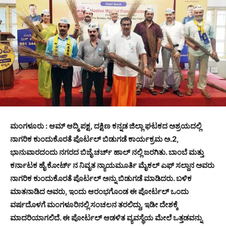
ಮಂಗಳೂರು : ಆಮ್ ಆದ್ಮಿ ಪಕ್ಷ, ದಕ್ಷಿಣ ಕನ್ನಡ ಜಿಲ್ಲಾ ಘಟಕದ ಅಶ್ರಯದಲ್ಲಿ
ನಾಗರಿಕ ಕುಂದುಕೊರತೆ ಪೊರ್ಟಲ್ ಬಿಡುಗಡೆ ಕಾರ್ಯಕ್ರಮ ಅ.2,
ಭಾನುವಾರದಂದು ನಗರದ ಬಿಜೈ ಚರ್ಚ್ ಹಾಲ್ ನಲ್ಲಿ ಜರಗಿತು. ಬಾಂಬೆ ಮತ್ತು
ಕರ್ನಾಟಕ ಹೈ ಕೋರ್ಟ್ ನ ನಿವೃತ ನ್ಯಾಯಮೂರ್ತಿ ಮೈಕಲ್ ಎಫ್ ಸಲ್ದಾನ ಅವರು
ನಾಗರಿಕ ಕುಂದುಕೊರತೆ ಪೊರ್ಟಲ್ ಅನ್ನು ಬಿಡುಗಡೆ ಮಾಡಿದರು. ಬಳಿಕ
ಮಾತನಾಡಿದ ಅವರು, ಇಂದು ಆರಂಭಗೊಂಡ ಈ ಪೋರ್ಟಲ್ ಒಂದು
ವರ್ಷದೊಳಗೆ ಮಂಗಳೂರಿನಲ್ಲಿ ಸಂಚಲನ ತರಲಿದ್ದು, ಇಡೀ ದೇಶಕ್ಕೆ
ಮಾದರಿಯಾಗಲಿದೆ. ಈ ಪೋರ್ಟಲ್ ಆಡಳಿತ ವ್ಯವಸ್ಥೆಯ ಮೇಲೆ ಒತ್ತಡವನ್ನು