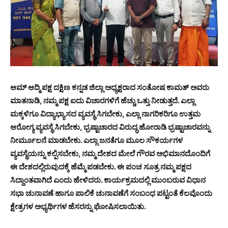
ಆಮ್ ಆದ್ಮಿ ಪಕ್ಷ ದಕ್ಷಿಣ ಕನ್ನಡ ಜಿಲ್ಲಾ ಅಧ್ಯಕ್ಷರಾದ ಸಂತೋಷ ಕಾಮತ್ ಅವರು
ಮಾತನಾಡಿ, ನಮ್ಮ ಪಕ್ಷ ಐದು ವಿಚಾರಗಳಿಗೆ ಹೆಚ್ಚು ಒತ್ತು ನೀಡುತ್ತದೆ. ಎಲ್ಲಾ
ಮಕ್ಕಳಿಗೂ ವಿದ್ಯಾಭ್ಯಾಸದ ವ್ಯವಸ್ಥೆ ಸಿಗಬೇಕು, ಎಲ್ಲಾ ನಾಗರಿಕರಿಗೂ ಉತ್ತಮ
ಆರೋಗ್ಯ ವ್ಯವಸ್ಥೆ ಸಿಗಬೇಕು, ಭ್ರಷ್ಟಾಚಾರದ ವಿರುದ್ಧ ಹೋರಾಡಿ ಭ್ರಷ್ಟಾಚಾರವನ್ನು
ನೀರ್ಮೂಲನೆ ಮಾಡಬೇಕು. ಎಲ್ಲಾ ಜನತೆಗೂ ಮೂಲ ಸೌಕರ್ಯಗಳ
ವ್ಯವಸ್ಥೆಯನ್ನು ಕಲ್ಪಿಸಬೇಕು, ನಮ್ಮ ದೇಶದ ಮೇಲೆ ಗೌರವ ಅಭಿಮಾನದೊಂದಿಗೆ
ಈ ದೇಶದಲ್ಲಿರುವುದಕ್ಕೆ ಹೆಮ್ಮೆ ಪಡಬೇಕು. ಈ ಪಂಚ ಸೂತ್ರ ನಮ್ಮ ಪಕ್ಷದ
ಸಿದ್ದಾಂತವಾಗಿದೆ ಎಂದು ಹೇಳಿದರು. ಕಾರ್ಯಕ್ರಮದಲ್ಲಿ ಮುಂಬರುವ ವಿಧಾನ
ಸಭಾ ಚುನಾವಣೆ ಹಾಗೂ ಪಾಲಿಕೆ ಚುನಾವಣೆಗೆ ಸಂಬಂಧ ಪಟ್ಟಂತೆ ಕೆಲವೊಂದು
ಕ್ಷೇತ್ರಗಳ ಅಭ್ಯರ್ಥಿಗಳ ಹೆಸರನ್ನು ಘೋಷಿಸಲಾಯಿತು.