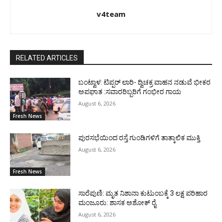
v4team
RELATED ARTICLES
ಬಂಟ್ವಾಳ: ಟಿಪ್ಪರ್ ಲಾರಿ- ದ್ವಿಚಕ್ರ ವಾಹನ ನಡುವೆ ಭೀಕರ
ಅಪಘಾತ :ಸವಾರರಿಬ್ಬರಿಗೆ ಗಂಭೀರ ಗಾಯ
August 6, 2026
Fresh News
ಪುರಸಭೆಯಿಂದ ರಸ್ತೆ ಗುಂಡಿಗಳಿಗೆ ತಾತ್ಕಾಲಿಕ ಮುಕ್ತಿ
August 6, 2026
Fresh News
ಸಾರೆಪುಣಿ: ಮೃತ ನಿಶಾನಾ ಕುಟುಂಬಕ್ಕೆ 3 ಲಕ್ಷ ಪರಿಹಾರ
ಮಂಜೂರು: ಶಾಸಕ ಅಶೋಕ್ ರೈ
August 6, 2026