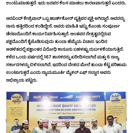
ಉಂಟುಮಾಡುತ್ತದೆ. ಇದು ಜನಪರ ಕೆಲಸ ಮಾಡಲು ಕಾರಣವಾಗುತ್ತದೆ ಎಂದರು.
ಅರವಿಂದ್ ಕೇಜ್ರಿವಾಲ್ ಒಬ್ಬ ಹಾರ್ಡ್‌ಕೋರ್ ವೃತ್ತಿಪರ ವ್ಯಕ್ತಿ ಆಗಿದ್ದಾರೆ. ಅವರನ್ನು
ನಾನು ಹತ್ತಿರದಿಂದ ಕಂಡಿದ್ದೇನೆ. ಅವರು ಮಾಹಿತಿ ಇಟ್ಟು ಕೊಂಡು ಸಂಪೂರ್ಣ
ಡೇಟಾದೊಂದಿಗೆ ಕಾರ್ಯನಿರ್ವಹಿಸುತ್ತಾರೆ. ಅಂತವರ ನೇತ್ರತ್ವದಲ್ಲಿರುವ
ಪಕ್ಷದೊಂದಿಗೆ ಕೈಜೊಡಿಸುವುದು ತುಂಬಾ ಹೆಮ್ಮೆಯ ವಿಚಾರ. ಇಂದಿನ
ಆಡಳಿತದಲ್ಲಿ ಪಕ್ಷಾಂತರ ವಿರೋಧಿ ಕಾನೂನು ಬಹಳಷ್ಟು ದುರ್ಬಳಕೆಯಾಗುತ್ತಿದೆ.
ಕಳೆದ ಒಂದು ವರ್ಷದಲ್ಲಿ 167 ಶಾಸಕರನ್ನು ಖರೀದಿಸಲಾಗಿದೆ ಮತ್ತು 6 ರಾಜ್ಯ
ಸರ್ಕಾರಗಳನ್ನು ಬಿಳಿಸಲಾಗಿದೆ. ಇದರಿಂದ ದೇಶದ ಮೇಲೆ ತುಂಬಾ ಕೆಟ್ಟ ಪರಿಣಾಮ
ಉಂಟಾಗುತ್ತದೆ ಎಂದು ನ್ಯಾಯಮೂರ್ತಿ ಮೈಕಲ್ ಎಫ್ ಸಲ್ದಾನ ಅವರು
ಅಭಿಪ್ರಾಯ ಪಟ್ಟರು.