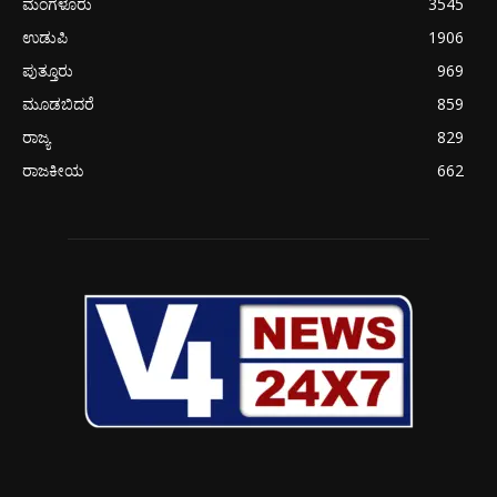
ಮಂಗಳೂರು
3545
ಉಡುಪಿ
1906
ಪುತ್ತೂರು
969
ಮೂಡಬಿದರೆ
859
ರಾಜ್ಯ
829
ರಾಜಕೀಯ
662