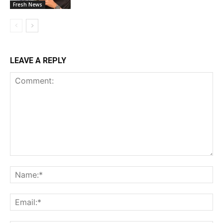
Fresh News
LEAVE A REPLY
Comment:
Na
Ema