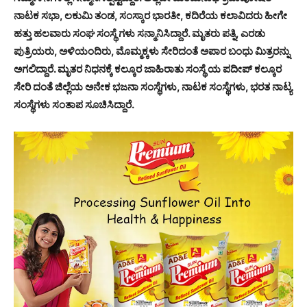
ನಾಟಕ ಸಭಾ, ಲಕುಮಿ ತಂಡ, ಸಂಸ್ಕಾರ ಭಾರತೀ, ಕದಿರೆಯ ಕಲಾವಿದರು ಹೀಗೇ
ಹತ್ತು ಹಲವಾರು ಸಂಘ ಸಂಸ್ಥೆ ಗಳು ಸನ್ಮಾನಿಸಿದ್ದಾರೆ. ಮೃತರು ಪತ್ನಿ, ಎರಡು
ಪುತ್ರಿಯರು, ಅಳಿಯಂದಿರು, ಮೊಮ್ಮಕ್ಕಳು ಸೇರಿದಂತೆ ಅಪಾರ ಬಂಧು ಮಿತ್ರರನ್ನು
ಅಗಲಿದ್ದಾರೆ. ಮೃತರ ನಿಧನಕ್ಕೆ ಕಲ್ಕೂರ ಜಾಹಿರಾತು ಸಂಸ್ಥೆ ಯ ಪದೀಪ್ ಕಲ್ಕೂರ
ಸೇರಿ ದಂತೆ ಜಿಲ್ಲೆಯ ಅನೇಕ ಭಜನಾ ಸಂಸ್ಥೆಗಳು, ನಾಟಕ ಸಂಸ್ಥೆಗಳು, ಭರತ ನಾಟ್ಯ
ಸಂಸ್ಥೆಗಳು ಸಂತಾಪ ಸೂಚಿಸಿದ್ದಾರೆ.