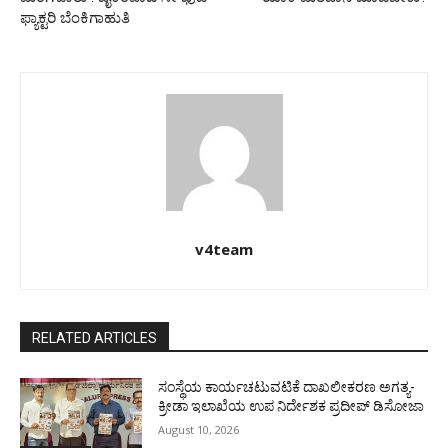
ಫ್ಯಾಕ್ಟರಿ ಬೆಂಕಿಗಾಹುತಿ
v4team
RELATED ARTICLES
ಸಂಸ್ಥೆಯ ಕಾರ್ಯಚಟುವಟಿಕೆ ದಾಖಲೀಕರಣ ಅಗತ್ಯ-
ಕ್ರೀಡಾ ಇಲಾಖೆಯ ಉಪ ನಿರ್ದೇಶಕ ಪ್ರದೀಪ್ ಡಿಸೋಜಾ
August 10, 2026