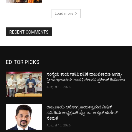
Load more
RECENT COMMENTS
EDITOR PICKS
ಸಂಸ್ಥೆಯ ಕಾರ್ಯಚಟುವಟಿಕೆ ದಾಖಲೀಕರಣ ಅಗತ್ಯ-
ಕ್ರೀಡಾ ಇಲಾಖೆಯ ಉಪ ನಿರ್ದೇಶಕ ಪ್ರದೀಪ್ ಡಿಸೋಜಾ
August 10, 2026
ರಾಜ್ಯ ಬಾಯಿ ಆರೋಗ್ಯ ಕಾರ್ಯಕ್ರಮದ ವಿಷನ್
ಸಮಿತಿಯ ಅಧ್ಯಕ್ಷರಾಗಿ ಪ್ರೊ. ಡಾ. ಅಖ್ತರ್ ಹುಸೇನ್
ನೇಮಕ
August 10, 2026