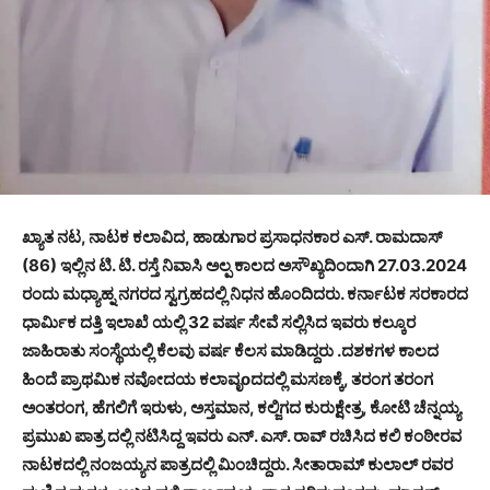
ಖ್ಯಾತ ನಟ, ನಾಟಕ ಕಲಾವಿದ, ಹಾಡುಗಾರ ಪ್ರಸಾಧನಕಾರ ಎಸ್. ರಾಮದಾಸ್
(86) ಇಲ್ಲಿನ ಟಿ. ಟಿ. ರಸ್ತೆ ನಿವಾಸಿ ಅಲ್ಪ ಕಾಲದ ಅಸೌಖ್ಯದಿಂದಾಗಿ 27.03.2024
ರಂದು ಮಧ್ಯಾಹ್ನ ನಗರದ ಸ್ವಗ್ರಹದಲ್ಲಿ ನಿಧನ ಹೊಂದಿದರು. ಕರ್ನಾಟಕ ಸರಕಾರದ
ಧಾರ್ಮಿಕ ದತ್ತಿ ಇಲಾಖೆ ಯಲ್ಲಿ 32 ವರ್ಷ ಸೇವೆ ಸಲ್ಲಿಸಿದ ಇವರು ಕಲ್ಕೂರ
ಜಾಹಿರಾತು ಸಂಸ್ಥೆಯಲ್ಲಿ ಕೆಲವು ವರ್ಷ ಕೆಲಸ ಮಾಡಿದ್ದರು .ದಶಕಗಳ ಕಾಲದ
ಹಿಂದೆ ಪ್ರಾಥಮಿಕ ನವೋದಯ ಕಲಾವೃoದದಲ್ಲಿ ಮಸಣಕ್ಕೆ, ತರಂಗ ತರಂಗ
ಅಂತರಂಗ, ಹೆಗಲಿಗೆ ಇರುಳು, ಅಸ್ತಮಾನ, ಕಲ್ಜಿಗದ ಕುರುಕ್ಷೇತ್ರ, ಕೋಟಿ ಚೆನ್ನಯ್ಯ
ಪ್ರಮುಖ ಪಾತ್ರ ದಲ್ಲಿ ನಟಿಸಿದ್ದ ಇವರು ಎನ್. ಎಸ್. ರಾವ್ ರಚಿಸಿದ ಕಲಿ ಕಂಠೀರವ
ನಾಟಕದಲ್ಲಿ ನಂಜಯ್ಯನ ಪಾತ್ರದಲ್ಲಿ ಮಿಂಚಿದ್ದರು. ಸೀತಾರಾಮ್ ಕುಲಾಲ್ ರವರ