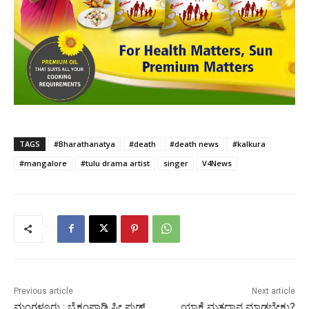
TAGS
#Bharathanatya
#death
#death news
#kalkura
#mangalore
#tulu drama artist
singer
V4News
Previous article
Next article
ಮಂಗಳೂರು : ಬೈಕಂಪಾಡಿ ಸೀ ಫುಡ್
ಯಾಕೆ ಮತದಾನ ಮಾಡಬೇಕು?