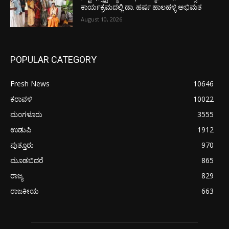
ಕಾರ್ಯಕ್ರಮದಲ್ಲಿ ಡಾ. ಹರ್ಷ ಹಾಲಹಳ್ಳಿ ಅಭಿಮತ
August 10, 2026
POPULAR CATEGORY
Fresh News
10646
ಕರಾವಳಿ
10022
ಮಂಗಳೂರು
3555
ಉಡುಪಿ
1912
ಪುತ್ತೂರು
970
ಮೂಡಬಿದರೆ
865
ರಾಜ್ಯ
829
ರಾಜಕೀಯ
663