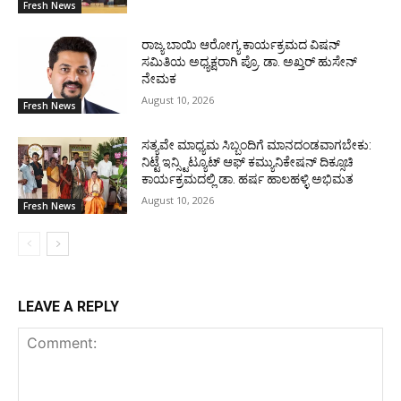
Fresh News
ರಾಜ್ಯ ಬಾಯಿ ಆರೋಗ್ಯ ಕಾರ್ಯಕ್ರಮದ ವಿಷನ್
ಸಮಿತಿಯ ಅಧ್ಯಕ್ಷರಾಗಿ ಪ್ರೊ. ಡಾ. ಅಖ್ತರ್ ಹುಸೇನ್
ನೇಮಕ
August 10, 2026
Fresh News
ಸತ್ಯವೇ ಮಾಧ್ಯಮ ಸಿಬ್ಬಂದಿಗೆ ಮಾನದಂಡವಾಗಬೇಕು:
ನಿಟ್ಟೆ ಇನ್ಸ್ಟಿಟ್ಯೂಟ್ ಆಫ್ ಕಮ್ಯುನಿಕೇಷನ್ ದಿಕ್ಸೂಚಿ
ಕಾರ್ಯಕ್ರಮದಲ್ಲಿ ಡಾ. ಹರ್ಷ ಹಾಲಹಳ್ಳಿ ಅಭಿಮತ
August 10, 2026
Fresh News
LEAVE A REPLY