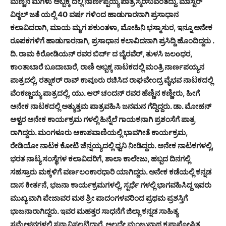
ಮಣ್ಣಿನ ಮಗಳು ಅಬ್ಬಕ್ಕ ದಲ್ಲಿ ನಾರ್ಣಪ್ಪಯ್ಯ ಪಾತ್ರ ಸ್ಮರಿಸುವಂತದ್ದು. ಮಾಸ್ಟರ್
ವಿಠ್ಠಲ್ ಜತೆ ಯಲ್ಲಿ 40 ವರ್ಷ ಗಳಿಂದ ಹಾಡುಗಾರನಾಗಿ ಪ್ರಸಾಧಾನ
ಕಲಾವಿದರಾಗಿ, ಮಾಯ ಮೃಗ ಶಕುಂತಳಾ, ಮೋಹಿನಿ ಭಸ್ಮಾಸುರ, ಇನ್ನೂ ಅನೇಕ
ರೂಪಕಗಳಿಗೆ ಹಾಡುಗಾರನಾಗಿ, ಪ್ರಸಾಧಾನ ಕಲಾವಿದನಾಗಿ ಪ್ರಸಿದ್ದಿ ಹೊಂದಿದ್ದರು .
ದಿ. ರಾಮ ಕಿರೋಡಿಯನ್ ರವರ ಬಿರ್ದ್ ದ ಬೈರವೆರ್, ತುಳಸಿ ಜಲoಧರ,
ಕಾಂತಾಬಾರೆ ಬೂದಾಬಾರೆ, ರಾಣಿ ಅಬ್ಬಕ್ಕ ನಾಟಕದಲ್ಲಿ ಮಂತ್ರಿ ನಾರ್ಣಪಯ್ಯನ
ಪಾತ್ರದಲ್ಲಿ, ರತ್ನಾಕರ್ ರಾವ್ ಕಾವೂರು ರಚಿಸಿದ ರಾಘವೇಂದ್ರ ವೈಭವ ನಾಟಕದಲ್ಲಿ
ವೆಂಕಣ್ಣಯ್ಯ ಪಾತ್ರದಲ್ಲಿ, ಯು. ಆರ್ ಚಂದನ್ ರವರ ಹೆಣ್ಣಿನ ಕಣ್ಣೀರು, ಹೀಗೆ
ಅನೇಕ ನಾಟಕದಲ್ಲಿ ಅತ್ಯುತ್ತಮ ಪಾತ್ರವಹಿಸಿ ಜನಮನ ಗೆದ್ದಿದ್ದರು. ಡಾ. ಮೋಹನ್
ಆಳ್ವರ ಅನೇಕ ಕಾರ್ಯಕ್ರಮ ಗಳಲ್ಲಿ ಹಿನ್ನೆಲೆ ಗಾಯಕನಾಗಿ ಪ್ರಶಂಸೆಗೆ ಪಾತ್ರ
ರಾಗಿದ್ದರು. ಮಂಗಳೂರು ಆಕಾಶವಾಣಿಯಲ್ಲಿ ಭಾವಗೀತೆ ಕಾರ್ಯಕ್ರಮ,
ರೇಡಿಯೋ ನಾಟಕ ಕೋಟಿ ಚೆನ್ನಯ್ಯದಲ್ಲಿ ಧ್ವನಿ ನೀಡಿದ್ದರು. ಅನೇಕ ನಾಟಕಗಳಲ್ಲಿ,
ಭರತ ನಾಟ್ಯ ಸಂಸ್ಥೆಗಳ ಕಲಾವಿದರಿಗೆ, ಶಾಲಾ ಕಾಲೇಜು, ಹಬ್ಬದ ದಿನಗಲ್ಲಿ
ಸಹಸ್ರಾರು ಮಕ್ಕಳಿಗೆ ವರ್ಣಲಂಕಾರಧಾರಿ ಯಾಗಿದ್ದರು. ಅನೇಕ ಕಡೆಯಲ್ಲಿ ಕನ್ನಡ
ದಾಸ ಕೀರ್ತನೆ, ಭಜನಾ ಕಾರ್ಯಕ್ರಮಗಳಲ್ಲಿ, ಸ್ಪರ್ಧೆ ಗಳಲ್ಲಿ ಭಾಗವಹಿಸಿದ್ದ ಇವರು
ಮುಖ್ಯ ವಾಗಿ ಪೇಜಾವರ ಮಠ ಶ್ರೀ ಪಾದಂಗಳವರಿಂದ ಪ್ರಥಮ ಪ್ರಶಸ್ತಿಗೆ
ಭಾಜನಾರಾಗಿದ್ದರು. ಇವರ ಮಹತ್ತರ ಸಾಧನೆಗೆ ಜಿಲ್ಲಾ ಕನ್ನಡ ಸಾಹಿತ್ಯ
ಸಮ್ಮೇಳನಗಳಲ್ಲಿ ಸನ್ಮಾನಿಸಲ್ಪಟ್ಟಿದ್ದಾರೆ. ಅಲ್ಲದೇ ಮಂಜುನಾಥ ಕ್ರಪಾಪೋಷಿತ