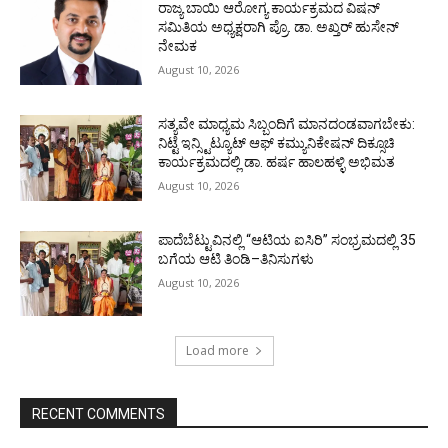
ರಾಜ್ಯ ಬಾಯಿ ಆರೋಗ್ಯ ಕಾರ್ಯಕ್ರಮದ ವಿಷನ್
ಸಮಿತಿಯ ಅಧ್ಯಕ್ಷರಾಗಿ ಪ್ರೊ. ಡಾ. ಅಖ್ತರ್ ಹುಸೇನ್
ನೇಮಕ
August 10, 2026
ಸತ್ಯವೇ ಮಾಧ್ಯಮ ಸಿಬ್ಬಂದಿಗೆ ಮಾನದಂಡವಾಗಬೇಕು:
ನಿಟ್ಟೆ ಇನ್ಸ್ಟಿಟ್ಯೂಟ್ ಆಫ್ ಕಮ್ಯುನಿಕೇಷನ್ ದಿಕ್ಸೂಚಿ
ಕಾರ್ಯಕ್ರಮದಲ್ಲಿ ಡಾ. ಹರ್ಷ ಹಾಲಹಳ್ಳಿ ಅಭಿಮತ
August 10, 2026
ಪಾದೆಬೆಟ್ಟುವಿನಲ್ಲಿ “ಆಟಿಯ ಐಸಿರಿ’’ ಸಂಭ್ರಮದಲ್ಲಿ 35
ಬಗೆಯ ಆಟಿ ತಿಂಡಿ–ತಿನಿಸುಗಳು
August 10, 2026
Load more
RECENT COMMENTS