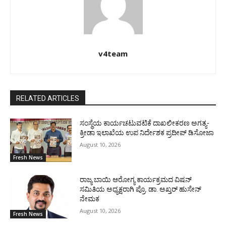
v4team
RELATED ARTICLES
ಸಂಸ್ಥೆಯ ಕಾರ್ಯಚಟುವಟಿಕೆ ದಾಖಲೀಕರಣ ಅಗತ್ಯ-
ಕ್ರೀಡಾ ಇಲಾಖೆಯ ಉಪ ನಿರ್ದೇಶಕ ಪ್ರದೀಪ್ ಡಿಸೋಜಾ
August 10, 2026
Fresh News
ರಾಜ್ಯ ಬಾಯಿ ಆರೋಗ್ಯ ಕಾರ್ಯಕ್ರಮದ ವಿಷನ್
ಸಮಿತಿಯ ಅಧ್ಯಕ್ಷರಾಗಿ ಪ್ರೊ. ಡಾ. ಅಖ್ತರ್ ಹುಸೇನ್
ನೇಮಕ
August 10, 2026
Fresh News