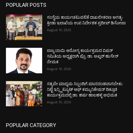
POPULAR POSTS
ಸಂಸ್ಥೆಯ ಕಾರ್ಯಚಟುವಟಿಕೆ ದಾಖಲೀಕರಣ ಅಗತ್ಯ-
ಕ್ರೀಡಾ ಇಲಾಖೆಯ ಉಪ ನಿರ್ದೇಶಕ ಪ್ರದೀಪ್ ಡಿಸೋಜಾ
August 10, 2026
ರಾಜ್ಯ ಬಾಯಿ ಆರೋಗ್ಯ ಕಾರ್ಯಕ್ರಮದ ವಿಷನ್
ಸಮಿತಿಯ ಅಧ್ಯಕ್ಷರಾಗಿ ಪ್ರೊ. ಡಾ. ಅಖ್ತರ್ ಹುಸೇನ್
ನೇಮಕ
August 10, 2026
ಸತ್ಯವೇ ಮಾಧ್ಯಮ ಸಿಬ್ಬಂದಿಗೆ ಮಾನದಂಡವಾಗಬೇಕು:
ನಿಟ್ಟೆ ಇನ್ಸ್ಟಿಟ್ಯೂಟ್ ಆಫ್ ಕಮ್ಯುನಿಕೇಷನ್ ದಿಕ್ಸೂಚಿ
ಕಾರ್ಯಕ್ರಮದಲ್ಲಿ ಡಾ. ಹರ್ಷ ಹಾಲಹಳ್ಳಿ ಅಭಿಮತ
August 10, 2026
POPULAR CATEGORY