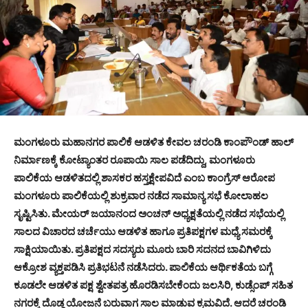
ಮಂಗಳೂರು ಮಹಾನಗರ ಪಾಲಿಕೆ ಆಡಳಿತ ಕೇವಲ ಚರಂಡಿ ಕಾಂಪೌಂಡ್ ಹಾಲ್
ನಿರ್ಮಾಣಕ್ಕೆ ಕೋಟ್ಯಾಂತರ ರೂಪಾಯಿ ಸಾಲ ಪಡೆದಿದ್ದು, ಮಂಗಳೂರು
ಪಾಲಿಕೆಯ ಆಡಳಿತದಲ್ಲಿ ಶಾಸಕರ ಹಸ್ತಕ್ಷೇಪವಿದೆ ಎಂಬ ಕಾಂಗ್ರೆಸ್ ಆರೋಪ
ಮಂಗಳೂರು ಪಾಲಿಕೆಯಲ್ಲಿ ಶುಕ್ರವಾರ ನಡೆದ ಸಾಮಾನ್ಯ ಸಭೆ ಕೋಲಾಹಲ
ಸೃಷ್ಟಿಸಿತು. ಮೇಯರ್ ಜಯಾನಂದ ಅಂಚನ್ ಅಧ್ಯಕ್ಷತೆಯಲ್ಲಿ ನಡೆದ ಸಭೆಯಲ್ಲಿ
ಸಾಲದ ವಿಚಾರದ ಚರ್ಚೆಯು ಆಡಳಿತ ಹಾಗೂ ಪ್ರತಿಪಕ್ಷಗಳ ಮಧ್ಯೆ ಸಮರಕ್ಕೆ
ಸಾಕ್ಷಿಯಾಯಿತು. ಪ್ರತಿಪಕ್ಷದ ಸದಸ್ಯರು ಮೂರು ಬಾರಿ ಸದನದ ಬಾವಿಗಿಳಿದು
ಆಕ್ರೋಶ ವ್ಯಕ್ತಪಡಿಸಿ ಪ್ರತಿಭಟನೆ ನಡೆಸಿದರು. ಪಾಲಿಕೆಯ ಆರ್ಥಿಕತೆಯ ಬಗ್ಗೆ
ಕೂಡಲೇ ಆಡಳಿತ ಪಕ್ಷ ಶ್ವೇತಪತ್ರ ಹೊರಡಿಸಬೇಕೆಂದು ಜಲಸಿರಿ, ಕುಡ್ಸೆಂಪ್ ಸಹಿತ
ನಗರಕ್ಕೆ ದೊಡ್ಡ ಯೋಜನೆ ಬರುವಾಗ ಸಾಲ ಮಾಡುವ ಕ್ರಮವಿದೆ. ಆದರೆ ಚರಂಡಿ