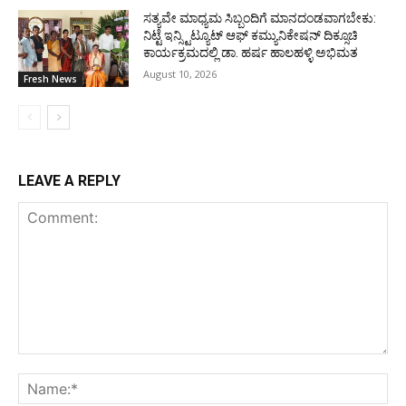
ಸತ್ಯವೇ ಮಾಧ್ಯಮ ಸಿಬ್ಬಂದಿಗೆ ಮಾನದಂಡವಾಗಬೇಕು:
ನಿಟ್ಟೆ ಇನ್ಸ್ಟಿಟ್ಯೂಟ್ ಆಫ್ ಕಮ್ಯುನಿಕೇಷನ್ ದಿಕ್ಸೂಚಿ
ಕಾರ್ಯಕ್ರಮದಲ್ಲಿ ಡಾ. ಹರ್ಷ ಹಾಲಹಳ್ಳಿ ಅಭಿಮತ
August 10, 2026
Fresh News
LEAVE A REPLY
Comment:
Na