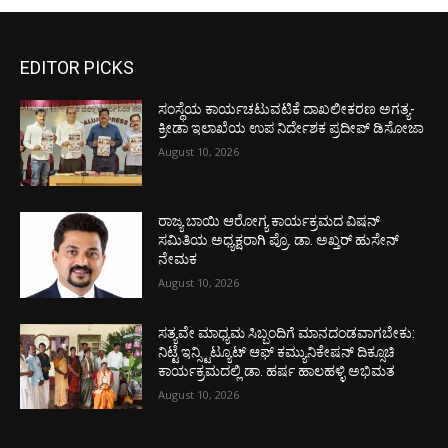
EDITOR PICKS
ಸಂಸ್ಥೆಯ ಕಾರ್ಯಚಟುವಟಿಕೆ ದಾಖಲೀಕರಣ ಅಗತ್ಯ-
ಕ್ರೀಡಾ ಇಲಾಖೆಯ ಉಪ ನಿರ್ದೇಶಕ ಪ್ರದೀಪ್ ಡಿಸೋಜಾ
August 10, 2026
ರಾಜ್ಯ ಬಾಯಿ ಆರೋಗ್ಯ ಕಾರ್ಯಕ್ರಮದ ವಿಷನ್
ಸಮಿತಿಯ ಅಧ್ಯಕ್ಷರಾಗಿ ಪ್ರೊ. ಡಾ. ಅಖ್ತರ್ ಹುಸೇನ್
ನೇಮಕ
August 10, 2026
ಸತ್ಯವೇ ಮಾಧ್ಯಮ ಸಿಬ್ಬಂದಿಗೆ ಮಾನದಂಡವಾಗಬೇಕು:
ನಿಟ್ಟೆ ಇನ್ಸ್ಟಿಟ್ಯೂಟ್ ಆಫ್ ಕಮ್ಯುನಿಕೇಷನ್ ದಿಕ್ಸೂಚಿ
ಕಾರ್ಯಕ್ರಮದಲ್ಲಿ ಡಾ. ಹರ್ಷ ಹಾಲಹಳ್ಳಿ ಅಭಿಮತ
August 10, 2026