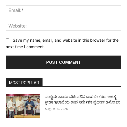
Ema
Web
Save my name, email, and website in this browser for the
next time I comment.
MOST POPULAR
ಸಂಸ್ಥೆಯ ಕಾರ್ಯಚಟುವಟಿಕೆ ದಾಖಲೀಕರಣ ಅಗತ್ಯ-
ಕ್ರೀಡಾ ಇಲಾಖೆಯ ಉಪ ನಿರ್ದೇಶಕ ಪ್ರದೀಪ್ ಡಿಸೋಜಾ
August 10, 2026