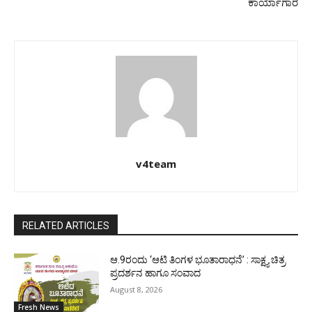
ಕಾರ್ಯಾಗಾರ
v4team
RELATED ARTICLES
ಆ.9ರಂದು ‘ಆಟಿ ತಿಂಗಳ ಭೂತಾರಾಧನೆ’ : ಸಾಕ್ಷ್ಯ ಚಿತ್ರ
ಪ್ರದರ್ಶನ ಹಾಗೂ ಸಂವಾದ
August 8, 2026
Fresh News