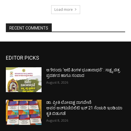
Load more
RECENT COMMENTS
EDITOR PICKS
ಆ.9ರಂದು ‘ಆಟಿ ತಿಂಗಳ ಭೂತಾರಾಧನೆ’ : ಸಾಕ್ಷ್ಯ ಚಿತ್ರ
ಪ್ರದರ್ಶನ ಹಾಗೂ ಸಂವಾದ
August 8, 2026
ಡಾ. ಪ್ರೀತಿ ಲೋಲಾಕ್ಷ ನಾಗವೇಣಿ
ಅವರ ಅನ್‌ಟಚೆಬಿಲಿಟಿ ಇನ್ 21 ಸೆಂಚುರಿ ಇಂಡಿಯಾ
ಕೃತಿ ಬಿಡುಗಡೆ
August 8, 2026