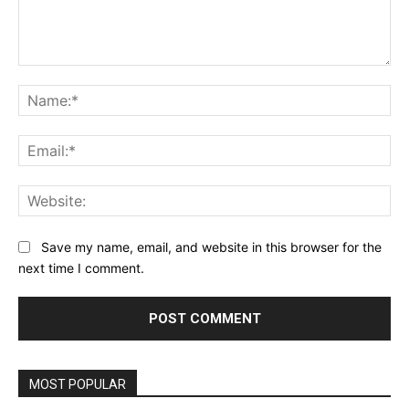
Comment:
Na
Ema
Web
Save my name, email, and website in this browser for the
next time I comment.
MOST POPULAR