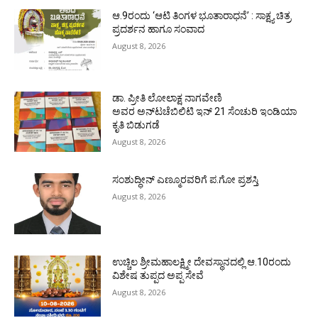
ಆ.9ರಂದು ‘ಆಟಿ ತಿಂಗಳ ಭೂತಾರಾಧನೆ’ : ಸಾಕ್ಷ್ಯ ಚಿತ್ರ
ಪ್ರದರ್ಶನ ಹಾಗೂ ಸಂವಾದ
August 8, 2026
ಡಾ. ಪ್ರೀತಿ ಲೋಲಾಕ್ಷ ನಾಗವೇಣಿ
ಅವರ ಅನ್‌ಟಚೆಬಿಲಿಟಿ ಇನ್ 21 ಸೆಂಚುರಿ ಇಂಡಿಯಾ
ಕೃತಿ ಬಿಡುಗಡೆ
August 8, 2026
ಸಂಶುದ್ಧೀನ್ ಎಣ್ಮೂರವರಿಗೆ ಪ.ಗೋ ಪ್ರಶಸ್ತಿ
August 8, 2026
ಉಚ್ಚಿಲ ಶ್ರೀಮಹಾಲಕ್ಷ್ಮೀ ದೇವಸ್ಥಾನದಲ್ಲಿ ಆ.10ರಂದು
ವಿಶೇಷ ತುಪ್ಪದ ಅಪ್ಪ ಸೇವೆ
August 8, 2026