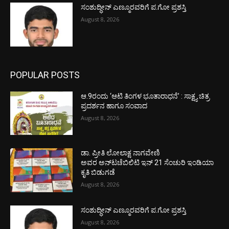
ಸಂಶುದ್ಧೀನ್ ಎಣ್ಮೂರವರಿಗೆ ಪ.ಗೋ ಪ್ರಶಸ್ತಿ
August 8, 2026
POPULAR POSTS
ಆ.9ರಂದು ‘ಆಟಿ ತಿಂಗಳ ಭೂತಾರಾಧನೆ’ : ಸಾಕ್ಷ್ಯ ಚಿತ್ರ
ಪ್ರದರ್ಶನ ಹಾಗೂ ಸಂವಾದ
August 8, 2026
ಡಾ. ಪ್ರೀತಿ ಲೋಲಾಕ್ಷ ನಾಗವೇಣಿ
ಅವರ ಅನ್‌ಟಚೆಬಿಲಿಟಿ ಇನ್ 21 ಸೆಂಚುರಿ ಇಂಡಿಯಾ
ಕೃತಿ ಬಿಡುಗಡೆ
August 8, 2026
ಸಂಶುದ್ಧೀನ್ ಎಣ್ಮೂರವರಿಗೆ ಪ.ಗೋ ಪ್ರಶಸ್ತಿ
August 8, 2026