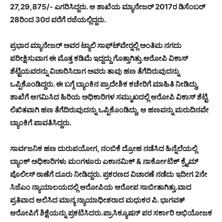
27,29,875/- ಎಗರಿಸಿದ್ದರು. ಆ ಶಾಖೆಯ ಮ್ಯಾನೇಜರ್ 2017ರ ಡಿಸೆಂಬರ್
28ರಿಂದ 30ರ ವರೆಗೆ ರಜೆಯಲ್ಲಿದ್ದರು.
ಪ್ರಭಾರ ಮ್ಯಾನೇಜರ್ ಅವರ ಟ್ಯಾಲಿ ಸಾಫ್ಟ್‍ವೇರ್‍ನಲ್ಲಿ ಅಂತಿಮ ನಗದು
ಪರೀಕ್ಷಿಸುವಾಗ ಈ ಮೊತ್ತ ಕಡಿಮೆ ಇದ್ದದ್ದು ಗೊತ್ತಾಗಿತ್ತು.ಆರೋಪಿ ವಿಕಾಸ್
ಶೆಟ್ಟಿಯವರನ್ನು ವಿಚಾರಿಸಿದಾಗ ಅವರು ತಾವು ಹಣ ತೆಗೆದಿರುವುದನ್ನು
ಒಪ್ಪಿಕೊಂಡಿದ್ದರು. ಈ ಬಗ್ಗೆ ಬ್ಯಾಂಕಿನ ಪ್ರಾದೇಶಿಕ ಕಚೇರಿಗೆ ಮಾಹಿತಿ ನೀಡಿದ್ದು,
ಶಾಖೆಗೆ ಆಗಮಿಸಿದ ಹಿರಿಯ ಅಧಿಕಾರಿಗಳ ಸಮ್ಮುಖದಲ್ಲಿ ಆರೋಪಿ ವಿಕಾಸ್ ಶೆಟ್ಟಿ
ಲಿಖಿತವಾಗಿ ಹಣ ತೆಗೆದಿರುವುದನ್ನು ಒಪ್ಪಿಕೊಂಡಿದ್ದು, ಆ ಹಣವನ್ನು ಮರುದಿನವೇ
ಬ್ಯಾಂಕಿಗೆ ಪಾವತಿಸಿದ್ದರು.
ಸಾರ್ವಜನಿಕ ಹಣ ದುರುಪಯೋಗ, ನಂಬಿಕೆ ದ್ರೋಹ ನಡೆಸಿದ ಹಿನ್ನೆಲೆಯಲ್ಲಿ
ಬ್ಯಾಂಕ್ ಅಧಿಕಾರಿಗಳು ಮಂಗಳೂರು ಎಕಾನಮಿಕ್ & ನಾರ್ಕೋಟಿಕ್ ಕ್ರೈಮ್
ಪೊಲೀಸ್ ಠಾಣೆಗೆ ದೂರು ನೀಡಿದ್ದರು. ಪ್ರಕರಣದ ವಿಚಾರಣೆ ನಡೆದು ಇದೀಗ 2ನೇ
ಸಿಜೆಎಂ ನ್ಯಾಯಾಲಯದಲ್ಲಿ ಆರೋಪಿಯ ಆರೋಪ ಸಾಬೀತಾಗಿತ್ತು.ವಾದ
ಪ್ರತಿವಾದ ಆಲಿಸಿದ ಮಾನ್ಯ ನ್ಯಾಯಾಧೀಶರಾದ ಮಧುಕರ ಪಿ. ಭಾಗವತ್
ಆರೋಪಿಗೆ ಶಿಕ್ಷೆಯನ್ನು ಪ್ರಕಟಿಸಿದರು.ಪ್ರಾಸಿಕ್ಯೂಷನ್ ಪರ ಸರ್ಕಾರಿ ಅಭಿಯೋಜಕ