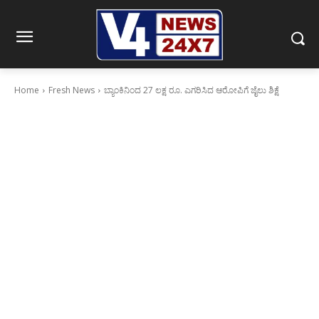
Home
Fresh News
ಬ್ಯಾಂಕಿನಿಂದ 27 ಲಕ್ಷ ರೂ. ಎಗರಿಸಿದ ಆರೋಪಿಗೆ ಜೈಲು ಶಿಕ್ಷೆ