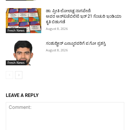
ಡಾ. ಪ್ರೀತಿ ಲೋಲಾಕ್ಷ ನಾಗವೇಣಿ
ಅವರ ಅನ್‌ಟಚೆಬಿಲಿಟಿ ಇನ್ 21 ಸೆಂಚುರಿ ಇಂಡಿಯಾ
ಕೃತಿ ಬಿಡುಗಡೆ
August 8, 2026
Fresh News
ಸಂಶುದ್ಧೀನ್ ಎಣ್ಮೂರವರಿಗೆ ಪ.ಗೋ ಪ್ರಶಸ್ತಿ
August 8, 2026
Fresh News
LEAVE A REPLY