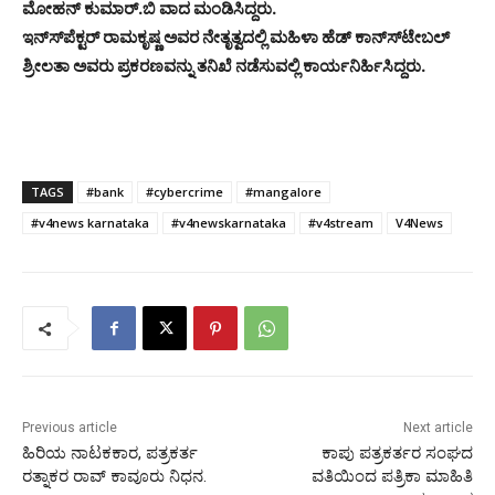
ಮೋಹನ್ ಕುಮಾರ್.ಬಿ ವಾದ ಮಂಡಿಸಿದ್ದರು.
ಇನ್ಸ್‍ಪೆಕ್ಟರ್ ರಾಮಕೃಷ್ಣ ಅವರ ನೇತೃತ್ವದಲ್ಲಿ ಮಹಿಳಾ ಹೆಡ್ ಕಾನ್ಸ್‍ಟೇಬಲ್
ಶ್ರೀಲತಾ ಅವರು ಪ್ರಕರಣವನ್ನು ತನಿಖೆ ನಡೆಸುವಲ್ಲಿ ಕಾರ್ಯನಿರ್ಹಿಸಿದ್ದರು.
TAGS
#bank
#cybercrime
#mangalore
#v4news karnataka
#v4newskarnataka
#v4stream
V4News
Previous article
Next article
ಹಿರಿಯ ನಾಟಕಕಾರ, ಪತ್ರಕರ್ತ
ಕಾಪು ಪತ್ರಕರ್ತರ ಸಂಘದ
ರತ್ನಾಕರ ರಾವ್ ಕಾವೂರು ನಿಧನ.
ವತಿಯಿಂದ ಪತ್ರಿಕಾ ಮಾಹಿತಿ