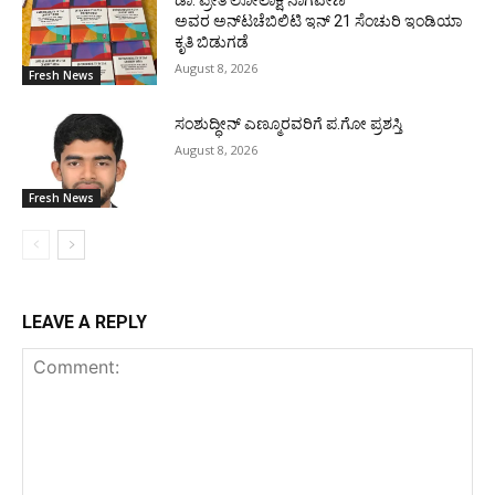
ಡಾ. ಪ್ರೀತಿ ಲೋಲಾಕ್ಷ ನಾಗವೇಣಿ
ಅವರ ಅನ್‌ಟಚೆಬಿಲಿಟಿ ಇನ್ 21 ಸೆಂಚುರಿ ಇಂಡಿಯಾ
ಕೃತಿ ಬಿಡುಗಡೆ
August 8, 2026
Fresh News
ಸಂಶುದ್ಧೀನ್ ಎಣ್ಮೂರವರಿಗೆ ಪ.ಗೋ ಪ್ರಶಸ್ತಿ
August 8, 2026
Fresh News
LEAVE A REPLY