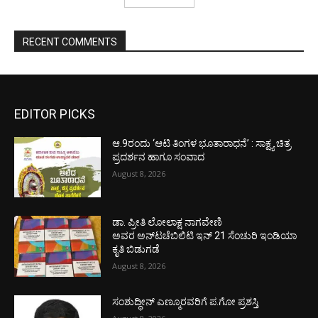
RECENT COMMENTS
EDITOR PICKS
ಆ.9ರಂದು ‘ಆಟಿ ತಿಂಗಳ ಭೂತಾರಾಧನೆ’ : ಸಾಕ್ಷ್ಯ ಚಿತ್ರ
ಪ್ರದರ್ಶನ ಹಾಗೂ ಸಂವಾದ
August 8, 2026
ಡಾ. ಪ್ರೀತಿ ಲೋಲಾಕ್ಷ ನಾಗವೇಣಿ
ಅವರ ಅನ್‌ಟಚೆಬಿಲಿಟಿ ಇನ್ 21 ಸೆಂಚುರಿ ಇಂಡಿಯಾ
ಕೃತಿ ಬಿಡುಗಡೆ
August 8, 2026
ಸಂಶುದ್ಧೀನ್ ಎಣ್ಮೂರವರಿಗೆ ಪ.ಗೋ ಪ್ರಶಸ್ತಿ