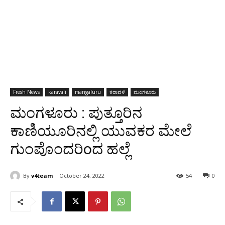
Fresh News
karavali
mangaluru
ಕರಾವಳಿ
ಮಂಗಳೂರು
ಮಂಗಳೂರು : ಪುತ್ತೂರಿನ
ಕಾಣಿಯೂರಿನಲ್ಲಿ ಯುವಕರ ಮೇಲೆ
ಗುಂಪೊಂದರಿoದ ಹಲ್ಲೆ
By
v4team
October 24, 2022
54
0