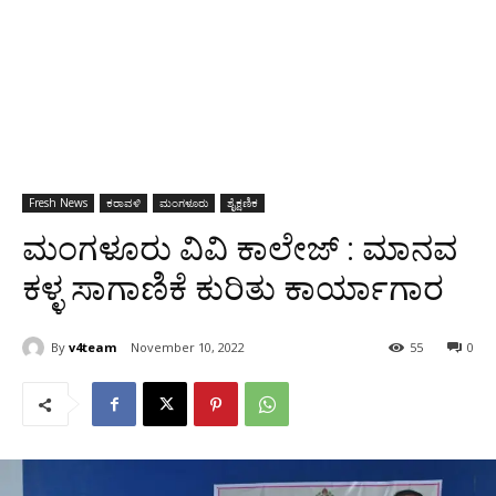
Fresh News
ಕರಾವಳಿ
ಮಂಗಳೂರು
ಶೈಕ್ಷಣಿಕ
ಮಂಗಳೂರು ವಿವಿ ಕಾಲೇಜ್ : ಮಾನವ
ಕಳ್ಳ ಸಾಗಾಣಿಕೆ ಕುರಿತು ಕಾರ್ಯಾಗಾರ
By
v4team
November 10, 2022
55
0