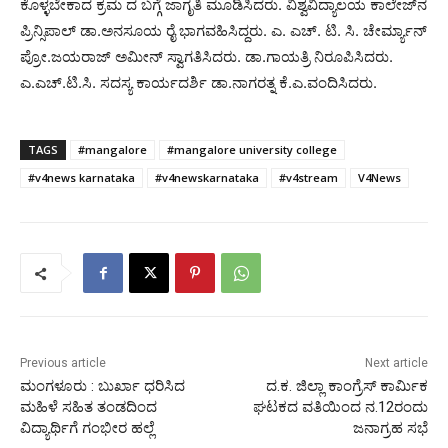
ಕೊಳ್ಳಬೇಕಾದ ಕ್ರಮ ದ ಬಗ್ಗೆ ಜಾಗೃತಿ ಮೂಡಿಸಿದರು. ವಿಶ್ವವಿದ್ಯಾಲಯ ಕಾಲೇಜ್‌ನ
ಪ್ರಿನ್ಸಿಪಾಲ್ ಡಾ.ಅನಸೂಯ ರೈ ಭಾಗವಹಿಸಿದ್ದರು. ಎ. ಎಚ್. ಟಿ. ಸಿ. ಚೇರ್ಮ್ಯಾನ್
ಪ್ರೋ.ಜಯರಾಜ್ ಅಮೀನ್ ಸ್ವಾಗತಿಸಿದರು. ಡಾ.ಗಾಯತ್ರಿ ನಿರೂಪಿಸಿದರು.
ಎ.ಎಚ್.ಟಿ.ಸಿ. ಸದಸ್ಯ ಕಾರ್ಯದರ್ಶಿ ಡಾ.ನಾಗರತ್ನ ಕೆ.ಎ.ವಂದಿಸಿದರು.
TAGS
#mangalore
#mangalore university college
#v4news karnataka
#v4newskarnataka
#v4stream
V4News
Previous article
Next article
ಮಂಗಳೂರು : ಬುರ್ಖಾ ಧರಿಸಿದ
ದ.ಕ. ಜಿಲ್ಲಾ ಕಾಂಗ್ರೆಸ್ ಕಾರ್ಮಿಕ
ಮಹಿಳೆ ಸಹಿತ ತಂಡದಿಂದ
ಘಟಕದ ವತಿಯಿಂದ ನ.12ರಂದು
ವಿದ್ಯಾರ್ಥಿಗೆ ಗಂಭೀರ ಹಲ್ಲೆ
ಜನಾಗ್ರಹ ಸಭೆ