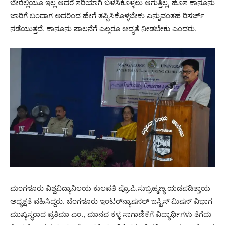
ಬೇರೆಲ್ಲಿಯೂ ಇಲ್ಲ ಆದರೆ ಸರಿಯಾಗಿ ಬಳಸಿಕೊಳ್ಳಲು ಆಗುತ್ತಿಲ್ಲ, ಹೊಸ ಕಾನೂನು
ಜಾರಿಗೆ ಬಂದಾಗ ಅದರಿಂದ ಹೇಗೆ ತಪ್ಪಿಸಿಕೊಳ್ಳಬೇಕು ಎನ್ನುವಂತಹ ರಿಸರ್ಚ್
ನಡೆಯುತ್ತದೆ. ಕಾನೂನು ಪಾಲನೆಗೆ ಎಲ್ಲರೂ ಆದ್ಯತೆ ನೀಡಬೇಕು ಎಂದರು.
ಮಂಗಳೂರು ವಿಶ್ವವಿದ್ಯಾನಿಲಯ ಕುಲಪತಿ ಪ್ರೊ.ಪಿ.ಸುಬ್ರಹ್ಮಣ್ಯ ಯಡಪಡಿತ್ತಾಯ
ಅಧ್ಯಕ್ಷತೆ ವಹಿಸಿದ್ದರು. ಬೆಂಗಳೂರು ಇಂಟರ್‌ನ್ಯಾಷನಲ್ ಜಸ್ಟಿಸ್ ಮಿಷನ್ ವಿಭಾಗ
ಮುಖ್ಯಸ್ಥರಾದ ಪ್ರತಿಮಾ ಎಂ., ಮಾನವ ಕಳ್ಳ ಸಾಗಾಣಿಕೆಗೆ ವಿದ್ಯಾರ್ಥಿಗಳು ತೆಗೆದು