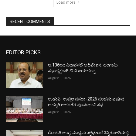
Load more
RECENT COMMENTS
EDITOR PICKS
ಆ.13ರಿಂದ ವಿಧಾನಸಭೆ ಅಧಿವೇಶನ: ಹಂಗಾಮಿ
ಸಭಾಧ್ಯಕ್ಷರಾಗಿ ಟಿ.ಬಿ.ಜಯಚಂದ್ರ
August 9, 2026
ಉಡುಪಿ–ಉಚ್ಚಿಲ ದಸರಾ -2026 ಪಂಚಮ ವರ್ಷದ
ಅದ್ಧೂರಿ ಆಚರಣೆಗೆ ಪೂರ್ವಭಾವಿ ಸಭೆ
August 9, 2026
ರೋಟರಿ ಆಂಗ್ಲ ಮಾಧ್ಯಮ ಪ್ರೌಢಶಾಲೆ ಕಿನ್ನಿಗೋಳಿಯಲ್ಲಿ