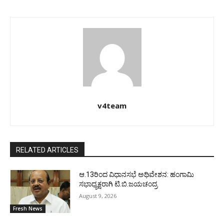
v4team
RELATED ARTICLES
ಆ.13ರಿಂದ ವಿಧಾನಸಭೆ ಅಧಿವೇಶನ: ಹಂಗಾಮಿ
ಸಭಾಧ್ಯಕ್ಷರಾಗಿ ಟಿ.ಬಿ.ಜಯಚಂದ್ರ
August 9, 2026
Fresh News