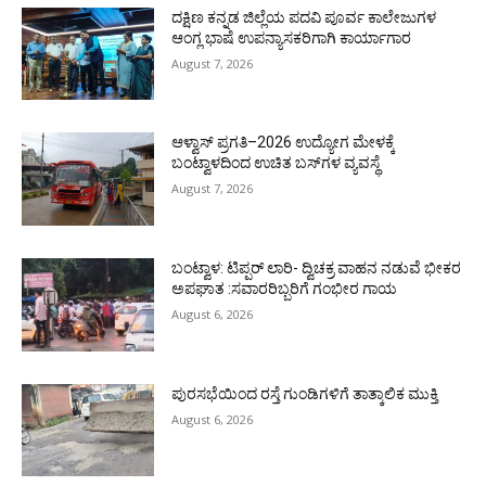
ದಕ್ಷಿಣ ಕನ್ನಡ ಜಿಲ್ಲೆಯ ಪದವಿ ಪೂರ್ವ ಕಾಲೇಜುಗಳ
ಆಂಗ್ಲ ಭಾಷೆ ಉಪನ್ಯಾಸಕರಿಗಾಗಿ ಕಾರ್ಯಾಗಾರ
August 7, 2026
ಆಳ್ವಾಸ್ ಪ್ರಗತಿ–2026 ಉದ್ಯೋಗ ಮೇಳಕ್ಕೆ
ಬಂಟ್ವಾಳದಿಂದ ಉಚಿತ ಬಸ್‌ಗಳ ವ್ಯವಸ್ಥೆ
August 7, 2026
ಬಂಟ್ವಾಳ: ಟಿಪ್ಪರ್ ಲಾರಿ- ದ್ವಿಚಕ್ರ ವಾಹನ ನಡುವೆ ಭೀಕರ
ಅಪಘಾತ :ಸವಾರರಿಬ್ಬರಿಗೆ ಗಂಭೀರ ಗಾಯ
August 6, 2026
ಪುರಸಭೆಯಿಂದ ರಸ್ತೆ ಗುಂಡಿಗಳಿಗೆ ತಾತ್ಕಾಲಿಕ ಮುಕ್ತಿ
August 6, 2026