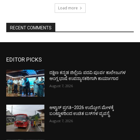
Load more
RECENT COMMENTS
EDITOR PICKS
ದಕ್ಷಿಣ ಕನ್ನಡ ಜಿಲ್ಲೆಯ ಪದವಿ ಪೂರ್ವ ಕಾಲೇಜುಗಳ
ಆಂಗ್ಲ ಭಾಷೆ ಉಪನ್ಯಾಸಕರಿಗಾಗಿ ಕಾರ್ಯಾಗಾರ
August 7, 2026
ಆಳ್ವಾಸ್ ಪ್ರಗತಿ–2026 ಉದ್ಯೋಗ ಮೇಳಕ್ಕೆ
ಬಂಟ್ವಾಳದಿಂದ ಉಚಿತ ಬಸ್‌ಗಳ ವ್ಯವಸ್ಥೆ
August 7, 2026