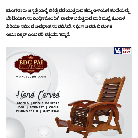
ಮಂಗಳೂರು ಆಸ್ಪತ್ರೆಯಲ್ಲಿ ಚಿಕಿತ್ಸೆ ಪಡೆಯುತ್ತಿರುವ ತಮ್ಮ ಅಳಿಯನ ತಂದೆಯನ್ನು
ಭೇಟಿಯಾಗಿ ಸಂಬಂಧಿಕರೊಂದಿಗೆ ವಾಪಸ್ ಬರುತ್ತಿರುವ ದಾರಿ ಮಧ್ಯೆ ಕುಂಬಳ
ಶಿರಿಯಾ ಸಮೀಪ ಅಪಘಾತ ಸಂಭವಿಸಿದೆ. ನಫೀಸ ಅವರು ದಿವಂಗತ
ಅಬೂಬಕ್ಕರ್ ಎಂಬವರಿ ಪತ್ನಿಯಾಗಿದ್ದಾರೆ..