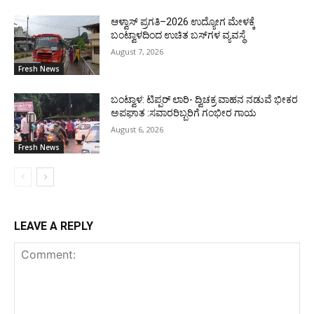
ಆಳ್ವಾಸ್ ಪ್ರಗತಿ–2026 ಉದ್ಯೋಗ ಮೇಳಕ್ಕೆ
ಬಂಟ್ವಾಳದಿಂದ ಉಚಿತ ಬಸ್‌ಗಳ ವ್ಯವಸ್ಥೆ
August 7, 2026
Fresh News
ಬಂಟ್ವಾಳ: ಟಿಪ್ಪರ್ ಲಾರಿ- ದ್ವಿಚಕ್ರ ವಾಹನ ನಡುವೆ ಭೀಕರ
ಅಪಘಾತ :ಸವಾರರಿಬ್ಬರಿಗೆ ಗಂಭೀರ ಗಾಯ
August 6, 2026
Fresh News
LEAVE A REPLY