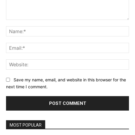
Comment:
Na
Ema
Web
Save my name, email, and website in this browser for the
next time I comment.
MOST POPULAR