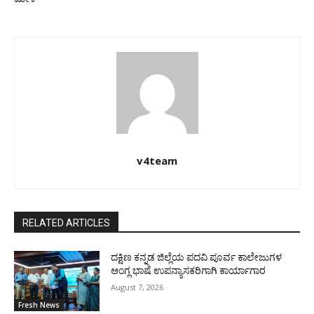
v4team
RELATED ARTICLES
ದಕ್ಷಿಣ ಕನ್ನಡ ಜಿಲ್ಲೆಯ ಪದವಿ ಪೂರ್ವ ಕಾಲೇಜುಗಳ
ಆಂಗ್ಲ ಭಾಷೆ ಉಪನ್ಯಾಸಕರಿಗಾಗಿ ಕಾರ್ಯಾಗಾರ
August 7, 2026
Fresh News