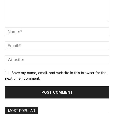
Comment:
Na
Ema
Web
Save my name, email, and website in this browser for the
next time I comment.
MOST POPULAR