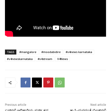
TAGS
#mangalore
#moodabidire
#v4news karnataka
#v4newskarnataka
#v4stream
V4News
Previous article
Next article
ಬಸ್‍ನಲ್ಲಿ ಅಧಿಕಾರಿಯ ಪರ್ಸ್ ಕದ್ದ
ತ್ರಾಸಿ-ಮರವಂತೆ ಬೀಚ್‍ನಲ್ಲಿ