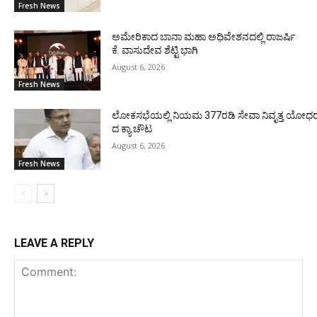
Fresh News
ಅಮೇರಿಕಾದ ಬಾನಾ ಮಹಾ ಅಧಿವೇಶನದಲ್ಲಿ ರಾಜರ್ಷಿ
ಕೆ. ವಾಸುದೇವ ಶೆಟ್ಟಿ ಭಾಗಿ
August 6, 2026
Fresh News
ಲೋಕಸಭೆಯಲ್ಲಿ ನಿಯಮ 377ರಡಿ ಸೇವಾ ನಿವೃತ್ತ ಯೋಧರ ಪ
ದ ಕ್ಯಾ.ಚೌಟ
August 6, 2026
Fresh News
LEAVE A REPLY