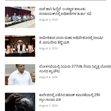
ಮಳೆ ಹಾನಿ ಹಿನ್ನೆಲೆ: ಬಂಟ್ವಾಳ ತಾಲೂಕು
ಪಂಚಾಯತ್‌ನಲ್ಲಿ ಅಧಿಕಾರಿಗಳ ತುರ್ತು ಸಭೆ
August 6, 2026
ಅಮೇರಿಕಾದ ಬಾನಾ ಮಹಾ ಅಧಿವೇಶನದಲ್ಲಿ ರಾಜರ್ಷಿ
ಕೆ. ವಾಸುದೇವ ಶೆಟ್ಟಿ ಭಾಗಿ
August 6, 2026
ಲೋಕಸಭೆಯಲ್ಲಿ ನಿಯಮ 377ರಡಿ ಸೇವಾ ನಿವೃತ್ತ ಯೋಧರ ಪ
ಸಂಸದ ಕ್ಯಾ.ಚೌಟ
August 6, 2026
ಕಾಲೇಜಿನಲ್ಲಿ ನಡೆಸಿದ ಹಠಾತ್ ತಪಾಸಣೆಯಲ್ಲಿ 290
ಗ್ರಾಂ ಗಾಂಜಾ ವಶ
August 5, 2026