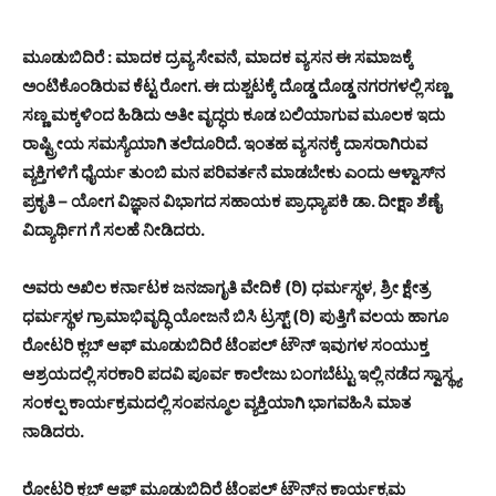
ಮೂಡುಬಿದಿರೆ : ಮಾದಕ ದ್ರವ್ಯ ಸೇವನೆ, ಮಾದಕ ವ್ಯಸನ ಈ ಸಮಾಜಕ್ಕೆ
ಅಂಟಿಕೊಂಡಿರುವ ಕೆಟ್ಟ ರೋಗ. ಈ ದುಶ್ಚಟಕ್ಕೆ ದೊಡ್ಡ ದೊಡ್ಡ ನಗರಗಳಲ್ಲಿ ಸಣ್ಣ
ಸಣ್ಣ ಮಕ್ಕಳಿಂದ ಹಿಡಿದು ಅತೀ ವೃದ್ಧರು ಕೂಡ ಬಲಿಯಾಗುವ ಮೂಲಕ ಇದು
ರಾಷ್ಟ್ರೀಯ ಸಮಸ್ಯೆಯಾಗಿ ತಲೆದೂರಿದೆ. ಇಂತಹ ವ್ಯಸನಕ್ಕೆ ದಾಸರಾಗಿರುವ
ವ್ಯಕ್ತಿಗಳಿಗೆ ಧೈರ್ಯ ತುಂಬಿ ಮನ ಪರಿವರ್ತನೆ ಮಾಡಬೇಕು ಎಂದು ಆಳ್ವಾಸ್‍ನ
ಪ್ರಕೃತಿ – ಯೋಗ ವಿಜ್ಞಾನ ವಿಭಾಗದ ಸಹಾಯಕ ಪ್ರಾಧ್ಯಾಪಕಿ ಡಾ. ದೀಕ್ಷಾ ಶೆಣೈ
ವಿದ್ಯಾರ್ಥಿಗ ಗೆ ಸಲಹೆ ನೀಡಿದರು.
ಅವರು ಅಖಿಲ ಕರ್ನಾಟಕ ಜನಜಾಗೃತಿ ವೇದಿಕೆ (ರಿ) ಧರ್ಮಸ್ಥಳ, ಶ್ರೀ ಕ್ಷೇತ್ರ
ಧರ್ಮಸ್ಥಳ ಗ್ರಾಮಾಭಿವೃದ್ಧಿ ಯೋಜನೆ ಬಿಸಿ ಟ್ರಸ್ಟ್ (ರಿ) ಪುತ್ತಿಗೆ ವಲಯ ಹಾಗೂ
ರೋಟರಿ ಕ್ಲಬ್ ಆಫ್ ಮೂಡುಬಿದಿರೆ ಟೆಂಪಲ್ ಟೌನ್ ಇವುಗಳ ಸಂಯುಕ್ತ
ಆಶ್ರಯದಲ್ಲಿ ಸರಕಾರಿ ಪದವಿ ಪೂರ್ವ ಕಾಲೇಜು ಬಂಗಬೆಟ್ಟು ಇಲ್ಲಿ ನಡೆದ ಸ್ವಾಸ್ಥ್ಯ
ಸಂಕಲ್ಪ ಕಾರ್ಯಕ್ರಮದಲ್ಲಿ ಸಂಪನ್ಮೂಲ ವ್ಯಕ್ತಿಯಾಗಿ ಭಾಗವಹಿಸಿ ಮಾತ
ನಾಡಿದರು.
ರೋಟರಿ ಕ್ಲಬ್ ಆಫ್ ಮೂಡುಬಿದಿರೆ ಟೆಂಪಲ್ ಟೌನ್‍ನ ಕಾರ್ಯಕ್ರಮ