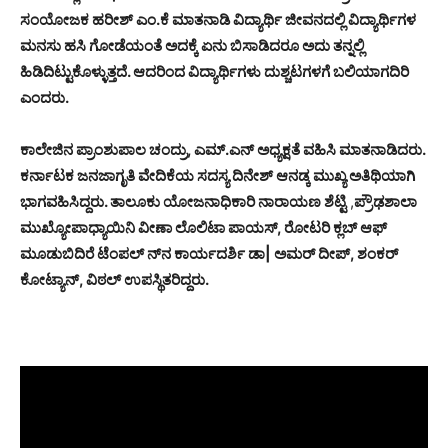
ಸಂಯೋಜಕ ಹರೀಶ್ ಎಂ.ಕೆ ಮಾತನಾಡಿ ವಿದ್ಯಾರ್ಥಿ ಜೀವನದಲ್ಲಿ ವಿದ್ಯಾರ್ಥಿಗಳ
ಮನಸು ಹಸಿ ಗೋಡೆಯಂತೆ ಅದಕ್ಕೆ ಏನು ಬಿಸಾಡಿದರೂ ಅದು ತನ್ನಲ್ಲಿ
ಹಿಡಿದಿಟ್ಟುಕೊಳ್ಳುತ್ತದೆ. ಆದರಿಂದ ವಿದ್ಯಾರ್ಥಿಗಳು ದುಶ್ಚಟಗಳಗೆ ಬಲಿಯಾಗದಿರಿ
ಎಂದರು.
ಕಾಲೇಜಿನ ಪ್ರಾಂಶುಪಾಲ ಚಂದ್ರು, ಎಮ್.ಎನ್ ಅಧ್ಯಕ್ಷತೆ ವಹಿಸಿ ಮಾತನಾಡಿದರು.
ಕರ್ನಾಟಕ ಜನಜಾಗೃತಿ ವೇದಿಕೆಯ ಸದಸ್ಯ ದಿನೇಶ್ ಆನಡ್ಕ ಮುಖ್ಯ ಅತಿಥಿಯಾಗಿ
ಭಾಗವಹಿಸಿದ್ದರು. ತಾಲೂಕು ಯೋಜನಾಧಿಕಾರಿ ನಾರಾಯಣ ಶೆಟ್ಟಿ
,
ಪ್ರೌಢಶಾಲಾ
ಮುಖ್ಯೋಪಾಧ್ಯಾಯಿನಿ ವೀಣಾ ಲೊಲಿಟಾ ಪಾಯಸ್, ರೋಟರಿ ಕ್ಲಬ್ ಆಫ್
ಮೂಡುಬಿದಿರೆ ಟೆಂಪಲ್ ನ್‍ನ ಕಾರ್ಯದರ್ಶಿ ಡಾ| ಅಮರ್ ದೀಪ್, ಶಂಕರ್
ಕೋಟ್ಯಾನ್, ವಿಠಲ್ ಉಪಸ್ಥಿತರಿದ್ದರು.