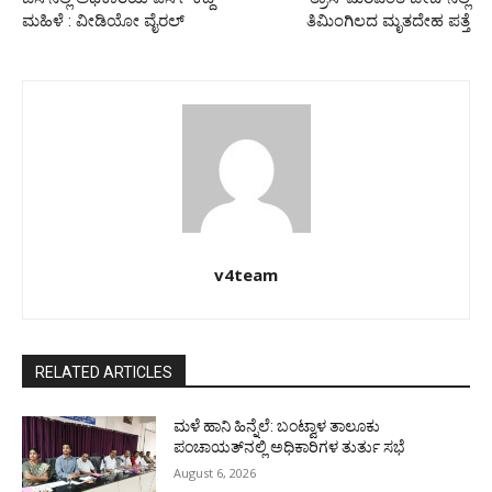
ಮಹಿಳೆ : ವೀಡಿಯೋ ವೈರಲ್
ತಿಮಿಂಗಿಲದ ಮೃತದೇಹ ಪತ್ತೆ
v4team
RELATED ARTICLES
ಮಳೆ ಹಾನಿ ಹಿನ್ನೆಲೆ: ಬಂಟ್ವಾಳ ತಾಲೂಕು
ಪಂಚಾಯತ್‌ನಲ್ಲಿ ಅಧಿಕಾರಿಗಳ ತುರ್ತು ಸಭೆ
August 6, 2026