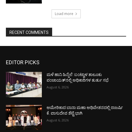
Load more
RECENT COMMENTS
EDITOR PICKS
ಮಳೆ ಹಾನಿ ಹಿನ್ನೆಲೆ: ಬಂಟ್ವಾಳ ತಾಲೂಕು
ಪಂಚಾಯತ್‌ನಲ್ಲಿ ಅಧಿಕಾರಿಗಳ ತುರ್ತು ಸಭೆ
August 6, 2026
ಅಮೇರಿಕಾದ ಬಾನಾ ಮಹಾ ಅಧಿವೇಶನದಲ್ಲಿ ರಾಜರ್ಷಿ
ಕೆ. ವಾಸುದೇವ ಶೆಟ್ಟಿ ಭಾಗಿ
August 6, 2026